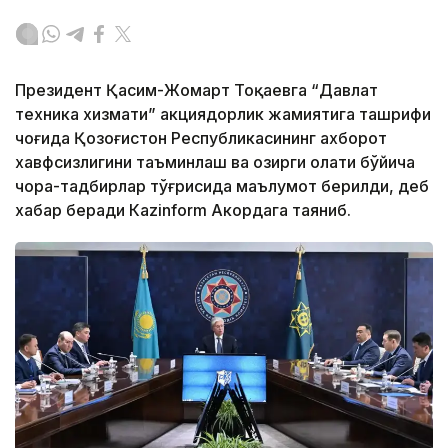
Президент Қасим-Жомарт Тоқаевга “Давлат
техника хизмати” акциядорлик жамиятига ташрифи
чоғида Қозоғистон Республикасининг ахборот
хавфсизлигини таъминлаш ва ҳозирги ҳолати бўйича
чора-тадбирлар тўғрисида маълумот берилди, деб
хабар беради Каzinform Акордага таяниб.