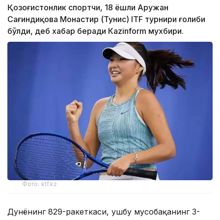
Қозоғистонлик спортчи, 18 ёшли Аружан
Сағиндиқова Монастир (Тунис) ITF турнири ғолиби
бўлди, деб хабар беради Каzinform мухбири.
Фото: ktf.kz
Дунёнинг 829-ракеткаси, ушбу мусобақанинг 3-