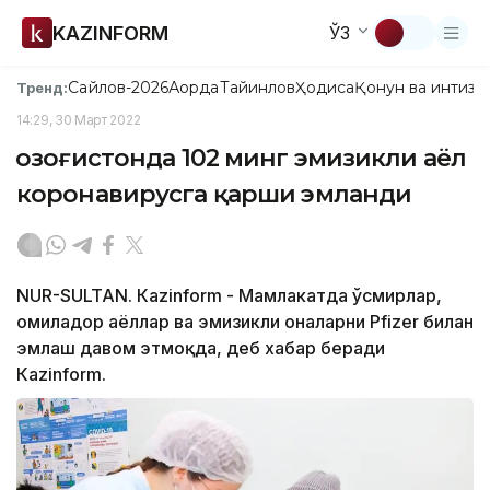
KAZINFORM
ЎЗ
Сайлов-2026
Ақорда
Тайинлов
Ҳодиса
Қонун ва интизо
Тренд:
14:29, 30 Март 2022
Қозоғистонда 102 минг эмизикли аёл
коронавирусга қарши эмланди
NUR-SULTAN. Кazinform - Мамлакатда ўсмирлар,
ҳомиладор аёллар ва эмизикли оналарни Pfizer билан
эмлаш давом этмоқда, деб хабар беради
Кazinform.