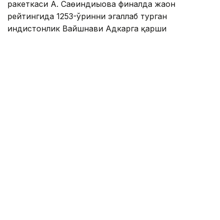
ракеткаси А. Саөиндиыова финалда жаҳон
рейтингида 1253-ўринни эгаллаб турган
ҳиндистонлик Вайшнави Адкарга қарши
чемпионлик учун кураш олиб борди.
Биринчи партия кескин курашлар остида ўтди,
Аружан тай-брейкда муваффақиятли ўйнади - 7:6
(8:6).
Иккинчи сетда қозоғистонлик ёш теннисчи
рақибига ҳеч қандай имконият қолдирмади - 6:0.
Шу тариқа Аружан Сағиндиқова муҳим ғалабага
эришди.
Эслатиб ўтамиз, аввалроқ Аружан Сағиндиқова
Тунисдаги мусобақа финалига чиққани ҳақида
хабар
берган эдик.
Муаллиф: Ғайсағали Сейтақ