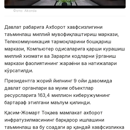
Фото: Akorda
Давлат раҳбарига Ахборот хавфсизлигини
таъминлаш миллий мувофиқлаштириш маркази,
Телекоммуникация тармоқларини бошқариш
маркази, Компьютер ҳодисаларига қарши курашиш
миллий хизмати ва Зарарли кодларни ўрганиш
маркази фаолиятининг жараёни ва натижалари
кўрсатилди.
Президентга жорий йилнинг 9 ойи давомида
давлат органлари ва муҳим объектлар
ресурсларига 163,4 миллион киберҳужумнинг
бартараф этилгани маълум қилинди.
Қасим-Жомарт Тоқаев мамлакат ахборот
инфратузилмасининг барқарор ишлашини
таъминлаш ва бу соҳадаги ҳар қандай хавфсизликка