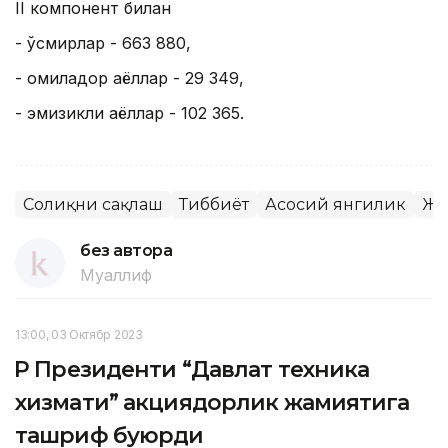
II компонент билан
- ўсмирлар - 663 880,
- ҳомиладор аёллар - 29 349,
- эмизикли аёллар - 102 365.
Соғлиқни сақлаш
Тиббиёт
Асосий янгилик
Жа
без автора
Муаллиф
13:00, 03 Октябр 2023
ҚР Президенти “Давлат техника
хизмати” акциядорлик жамиятига
ташриф буюрди