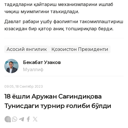
таҳдидларни қайтариш механизмларини ишлаб
чиқиш муҳимлигини таъкидлади.
Давлат раҳбари ушбу фаолиятни такомиллаштириш
юзасидан бир қатор аниқ топшириқлар берди.
Асосий янгилик
Қозоғистон Президенти
Бекабат Узаков
Муаллиф
09:05, 18 Сентябр 2023
18 ёшли Аружан Сағиндиқова
Тунисдаги турнир ғолиби бўлди