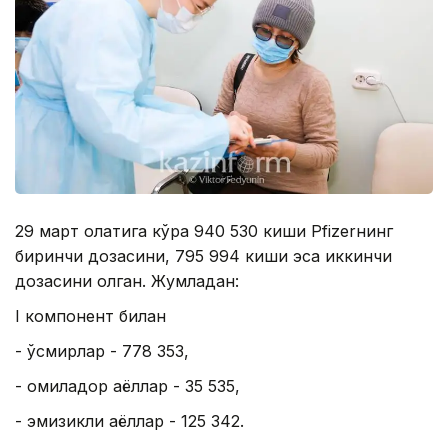
29 март ҳолатига кўра 940 530 киши Pfizerнинг
биринчи дозасини, 795 994 киши эса иккинчи
дозасини олган. Жумладан:
I компонент билан
- ўсмирлар - 778 353,
- ҳомиладор аёллар - 35 535,
- эмизикли аёллар - 125 342.