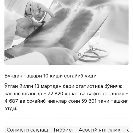
Бундан ташқари 10 киши соғайиб чиқди.
Ўтган йилги 13 мартдан бери статистика бўйича:
касалланганлар – 72 820 ҳолат ва вафот этганлар -
4 687 ва соғайиб чиққанлар сони 59 801 тани ташкил
этди.
Соғлиқни сақлаш
Тиббиёт
Асосий янгилик
ҚР