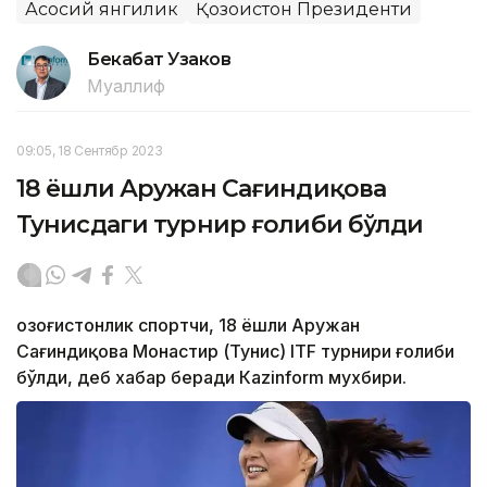
Асосий янгилик
Қозоғистон Президенти
Бекабат Узаков
Муаллиф
09:05, 18 Сентябр 2023
18 ёшли Аружан Сағиндиқова
Тунисдаги турнир ғолиби бўлди
Қозоғистонлик спортчи, 18 ёшли Аружан
Сағиндиқова Монастир (Тунис) ITF турнири ғолиби
бўлди, деб хабар беради Каzinform мухбири.