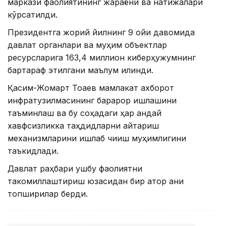
маркази фаолиятининг жараёни ва натижалари
кўрсатилди.
Президентга жорий йилнинг 9 ойи давомида
давлат органлари ва муҳим объектлар
ресурсларига 163,4 миллион киберҳужумнинг
бартараф этилгани маълум қилинди.
Қасим-Жомарт Тоқаев мамлакат ахборот
инфратузилмасининг барқарор ишлашини
таъминлаш ва бу соҳадаги ҳар қандай
хавфсизликка таҳдидларни қайтариш
механизмларини ишлаб чиқиш муҳимлигини
таъкидлади.
Давлат раҳбари ушбу фаолиятни
такомиллаштириш юзасидан бир қатор аниқ
топшириқлар берди.