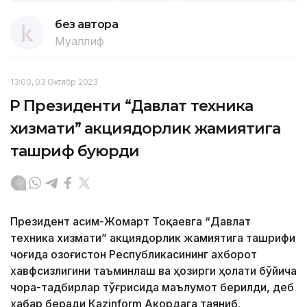
без автора
Муаллиф
13:00, 03 Октябр 2023
ҚР Президенти “Давлат техника
хизмати” акциядорлик жамиятига
ташриф буюрди
Президент Қасим-Жомарт Тоқаевга “Давлат
техника хизмати” акциядорлик жамиятига ташрифи
чоғида Қозоғистон Республикасининг ахборот
хавфсизлигини таъминлаш ва ҳозирги ҳолати бўйича
чора-тадбирлар тўғрисида маълумот берилди, деб
хабар беради Каzinform Акордага таяниб.