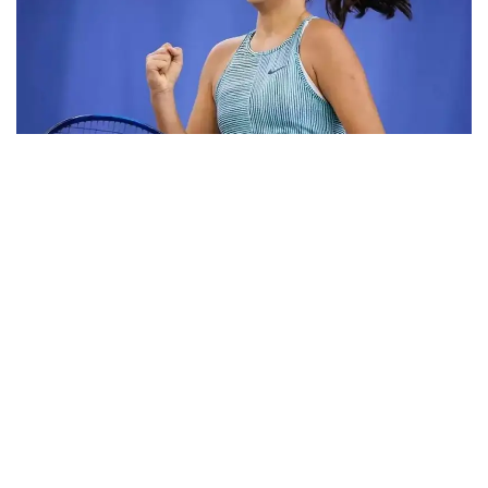
Фото: ktf.kz
Дунёнинг 829-ракеткаси, ушбу мусобақанинг 3-
ракеткаси А. Саөиндиыова финалда жаҳон
рейтингида 1253-ўринни эгаллаб турган
ҳиндистонлик Вайшнави Адкарга қарши
чемпионлик учун кураш олиб борди.
Биринчи партия кескин курашлар остида ўтди,
Аружан тай-брейкда муваффақиятли ўйнади - 7:6