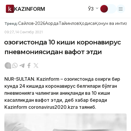
KAZINFORM
ЎЗ
Сайлов-2026
Ақорда
Тайинлов
Ҳодиса
Қонун ва интизо
Тренд:
09:27, 14 Сентябр 2021
Қозоғистонда 10 киши коронавирус
пневмониясидан вафот этди
NUR-SULTAN. Kazinform – Қозоғистонда охирги бир
кунда 24 кишида коронавирус белгилари бўлган
пневмонияга чалингани аниқланди ва 10 киши
касалликдан вафот этди, деб хабар беради
Kazinform coronavirus2020.kzга таяниб.