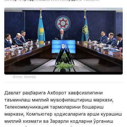
Фото: Akorda
Давлат раҳбарига Ахборот хавфсизлигини
таъминлаш миллий мувофиқлаштириш маркази,
Телекоммуникация тармоқларини бошқариш
маркази, Компьютер ҳодисаларига қарши курашиш
миллий хизмати ва Зарарли кодларни ўрганиш