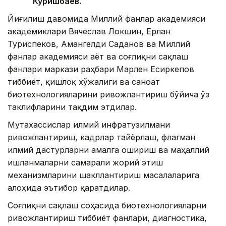
Куришбаев.
Йиғилиш давомида Миллий фанлар академияси
академиклари Вячеслав Локшин, Ерлан
Туриспеков, Амангелди Саданов ва Миллий
фанлар академияси Ҳаёт ва соғлиқни сақлаш
фанлари маркази раҳбари Марлен Есиркепов
тиббиёт, қишлоқ хўжалиги ва саноат
биотехнологияларини ривожлантириш бўйича ўз
таклифларини тақдим этдилар.
Мутахассислар илмий инфратузилмани
ривожлантириш, кадрлар тайёрлаш, флагман
илмий дастурларни амалга ошириш ва маҳаллий
ишланмаларни самарали жорий этиш
механизмларини шакллантириш масалаларига
алоҳида эътибор қаратдилар.
Соғлиқни сақлаш соҳасида биотехнологияларни
ривожлантириш тиббиёт фанлари, диагностика,