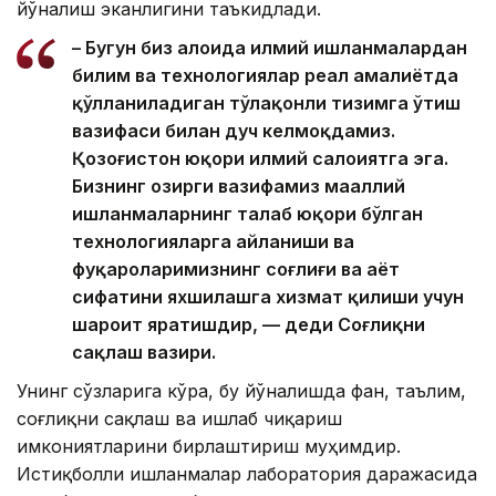
йўналиш эканлигини таъкидлади.
– Бугун биз алоҳида илмий ишланмалардан
билим ва технологиялар реал амалиётда
қўлланиладиган тўлақонли тизимга ўтиш
вазифаси билан дуч келмоқдамиз.
Қозоғистон юқори илмий салоҳиятга эга.
Бизнинг ҳозирги вазифамиз маҳаллий
ишланмаларнинг талаб юқори бўлган
технологияларга айланиши ва
фуқароларимизнинг соғлиғи ва ҳаёт
сифатини яхшилашга хизмат қилиши учун
шароит яратишдир, — деди Соғлиқни
сақлаш вазири.
Унинг сўзларига кўра, бу йўналишда фан, таълим,
соғлиқни сақлаш ва ишлаб чиқариш
имкониятларини бирлаштириш муҳимдир.
Истиқболли ишланмалар лаборатория даражасида