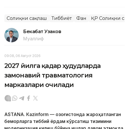
Соғлиқни сақлаш
Тиббиёт
Фан
ҚР Соғлиқни са
Бекабат Узаков
Муаллиф
09:08, 06 Август 2026
2027 йилга қадар ҳудудларда
замонавий травматология
марказлари очилади
ASTANА. Кazinform — Қозоғистонда жароҳатланган
беморларга тиббий ёрдам кўрсатиш тизимини
модернизация қилиш бўйича ишлар давом этмоқда.