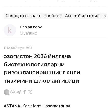
Соғлиқни сақлаш
Тиббиёт
Асосий янгилик
ҚР
без автора
Муаллиф
11:10, 08 Август 2026
Қозоғистон 2036 йилгача
биотехнологияларни
ривожлантиришнинг янги
тизимини шакллантиради
ASTANА. Кazinform – Қозоғистонда