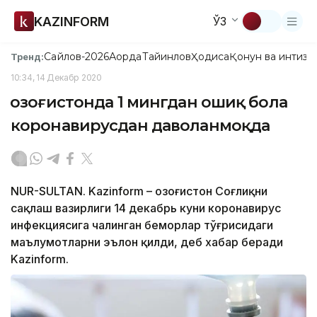
KAZINFORM
ЎЗ
Сайлов-2026
Ақорда
Тайинлов
Ҳодиса
Қонун ва интизо
Тренд:
10:34, 14 Декабр 2020
Қозоғистонда 1 мингдан ошиқ бола
коронавирусдан даволанмоқда
NUR-SULTAN. Kazinform – Қозоғистон Соғлиқни
сақлаш вазирлиги 14 декабрь куни коронавирус
инфекциясига чалинган беморлар тўғрисидаги
маълумотларни эълон қилди, деб хабар беради
Kazinform.