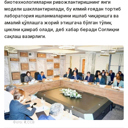
биотехнологияларни ривожлантиришнинг янги
модели шакллантирилади, бу илмий ғоядан тортиб
лаборатория ишланмаларини ишлаб чиқаришга ва
амалий қўллашга жорий этишгача бўлган тўлиқ
циклни қамраб олади, деб хабар беради Соғлиқни
сақлаш вазирлиги.
Фото: ҚР ССВ