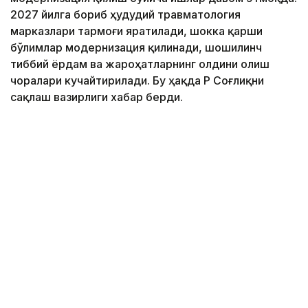
2027 йилга бориб ҳудудий травматология
марказлари тармоғи яратилади, шокка қарши
бўлимлар модернизация қилинади, шошилинч
тиббий ёрдам ва жароҳатларнинг олдини олиш
чоралари кучайтирилади. Бу ҳақда ҚР Соғлиқни
сақлаш вазирлиги хабар берди.
Фото: Марказий коммуникациялар хизмати