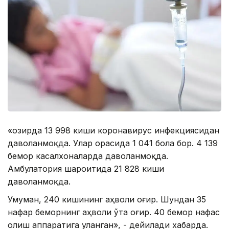
«Ҳозирда 13 998 киши коронавирус инфекциясидан
даволанмоқда. Улар орасида 1 041 бола бор. 4 139
бемор касалхоналарда даволанмоқда.
Амбулатория шароитида 21 828 киши
даволанмоқда.
Умуман, 240 кишининг аҳволи оғир. Шундан 35
нафар беморнинг аҳволи ўта оғир. 40 бемор нафас
олиш аппаратига уланган», - дейилади хабарда.