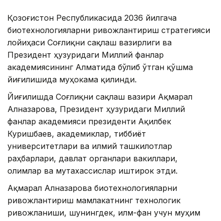
Қозоғистон Республикасида 2036 йилгача
биотехнологияларни ривожлантириш стратегияси
лойиҳаси Соғлиқни сақлаш вазирлиги ва
Президент ҳузуридаги Миллий фанлар
академиясининг Алматида бўлиб ўтган қўшма
йиғилишида муҳокама қилинди.
Йиғилишда Соғлиқни сақлаш вазири Ақмарал
Алназарова, Президент ҳузуридаги Миллий
фанлар академияси президенти Ақилбек
Куришбаев, академиклар, тиббиёт
университетлари ва илмий ташкилотлар
раҳбарлари, давлат органлари вакиллари,
олимлар ва мутахассислар иштирок этди.
Ақмарал Алназарова биотехнологияларни
ривожлантириш мамлакатнинг технологик
ривожланиши, шунингдек, илм-фан учун муҳим