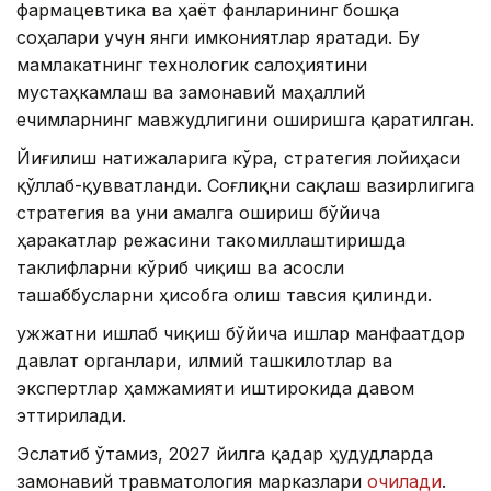
фармацевтика ва ҳаёт фанларининг бошқа
соҳалари учун янги имкониятлар яратади. Бу
мамлакатнинг технологик салоҳиятини
мустаҳкамлаш ва замонавий маҳаллий
ечимларнинг мавжудлигини оширишга қаратилган.
Йиғилиш натижаларига кўра, стратегия лойиҳаси
қўллаб-қувватланди. Соғлиқни сақлаш вазирлигига
стратегия ва уни амалга ошириш бўйича
ҳаракатлар режасини такомиллаштиришда
таклифларни кўриб чиқиш ва асосли
ташаббусларни ҳисобга олиш тавсия қилинди.
Ҳужжатни ишлаб чиқиш бўйича ишлар манфаатдор
давлат органлари, илмий ташкилотлар ва
экспертлар ҳамжамияти иштирокида давом
эттирилади.
Эслатиб ўтамиз, 2027 йилга қадар ҳудудларда
замонавий травматология марказлари
очилади
.