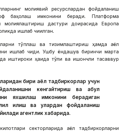
ёлларнинг молиявий ресурслардан фойдаланиш
оф баҳолаш имконини беради. Платформа
ни молиялаштириш дастури доирасида Европа
рликда ишлаб чиқилган.
тларни тўплаш ва тизимлаштириш ҳамда аёл
ини ишлаб чиқди. Ушбу ёндашув биринчи марта
да иштироки ҳақида тўлиқ ва ишончли тасаввур
ларидан бири аёл тадбиркорлар учун
йдаланишни кенгайтириш ва қабул
тини яхшилаш имконини берадиган
лил қилиш ва улардан фойдаланиш
ейилади агентлик хабарида.
илотлари секторларида аёл тадбиркорларни