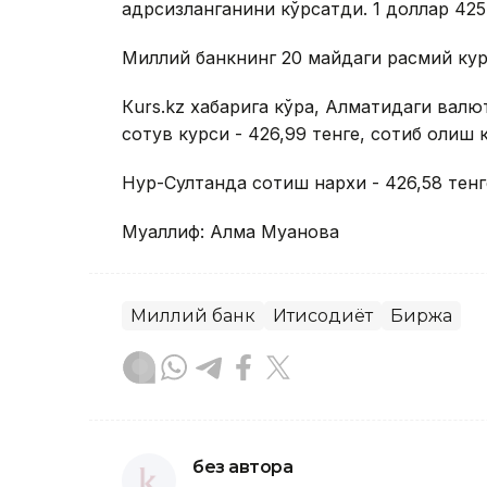
қадрсизланганини кўрсатди. 1 доллар 425
Миллий банкнинг 20 майдаги расмий курси
Кurs.kz хабарига кўра, Алматидаги ва
сотув курси - 426,99 тенге, сотиб олиш к
Нур-Султанда сотиш нархи - 426,58 тенг
Муаллиф: Алма Муқанова
Миллий банк
Иқтисодиёт
Биржа
без автора