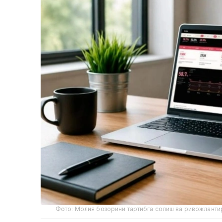
Фото: Молия бозорини тартибга солиш ва ривожланти