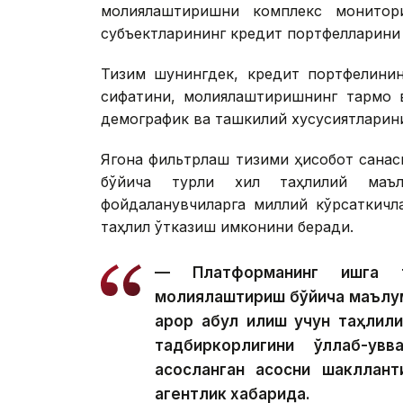
молиялаштиришни комплекс монитори
субъектларининг кредит портфелларини 
Тизим шунингдек, кредит портфелинин
сифатини, молиялаштиришнинг тармоқ в
демографик ва ташкилий хусусиятларини
Ягона фильтрлаш тизими ҳисобот санаси
бўйича турли хил таҳлилий маъл
фойдаланувчиларга миллий кўрсаткичл
таҳлил ўтказиш имконини беради.
— Платформанинг ишга т
молиялаштириш бўйича маълу
қарор қабул қилиш учун таҳли
тадбиркорлигини қўллаб-қу
асосланган асосни шакллан
агентлик хабарида.