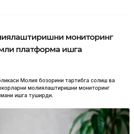
лиялаштиришни мониторинг
мли платформа ишга
убликаси Молия бозорини тартибга солиш ва
иркорларни молиялаштиришни мониторинг
мани ишга туширди.