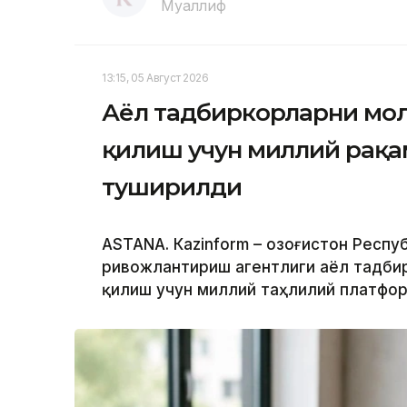
Муаллиф
13:15, 05 Август 2026
Аёл тадбиркорларни мо
қилиш учун миллий рақа
туширилди
ASTANА. Кazinform – Қозоғистон Респ
ривожлантириш агентлиги аёл тадб
қилиш учун миллий таҳлилий платфор