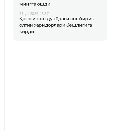
мингга ошди
31 iyul 2026, 12:37
Қозоғистон дунёдаги энг йирик
олтин харидорлари бешлигига
кирди