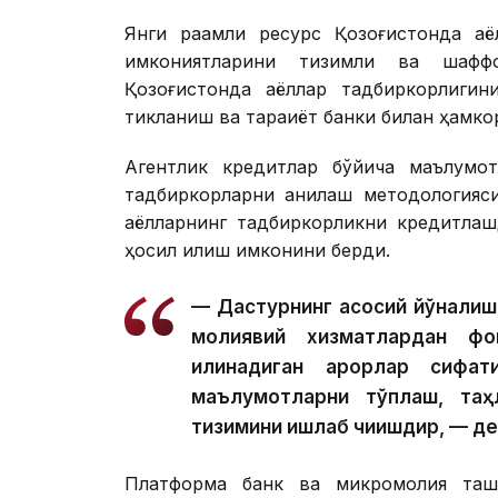
Янги рақамли ресурс Қозоғистонда а
имкониятларини тизимли ва шафф
Қозоғистонда аёллар тадбиркорлиги
тикланиш ва тараққиёт банки билан ҳамко
Агентлик кредитлар бўйича маълумо
тадбиркорларни аниқлаш методологияс
аёлларнинг тадбиркорликни кредитлаш
ҳосил қилиш имконини берди.
— Дастурнинг асосий йўналиш
молиявий хизматлардан фо
қилинадиган қарорлар сифа
маълумотларни тўплаш, таҳ
тизимини ишлаб чиқишдир, — д
Платформа банк ва микромолия ташк