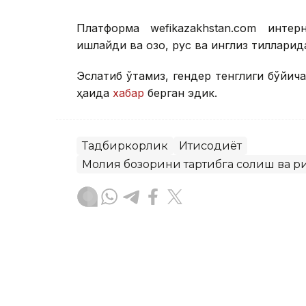
Платформа wefikazakhstan.com инте
ишлайди ва қозоқ, рус ва инглиз тиллари
Эслатиб ўтамиз, гендер тенглиги бўйич
ҳақида
хабар
берган эдик.
Тадбиркорлик
Иқтисодиёт
Молия бозорини тартибга солиш ва 
Бекабат Узаков
Муаллиф