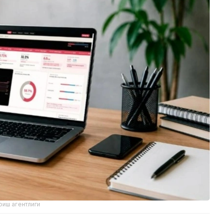
риш агентлиги