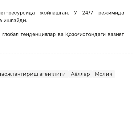
рнет-ресурсида жойлашган. У 24/7 режимида
да ишлайди.
а глобал тенденциялар ва Қозоғистондаги вазият
ривожлантириш агентлиги
Аёллар
Молия