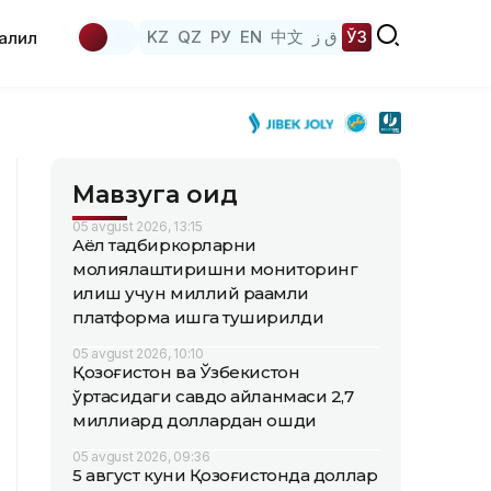
KZ
QZ
РУ
EN
中文
ق ز
ЎЗ
аҳлил
Мавзуга оид
05 avgust 2026, 13:15
Аёл тадбиркорларни
молиялаштиришни мониторинг
қилиш учун миллий рақамли
платформа ишга туширилди
05 avgust 2026, 10:10
Қозоғистон ва Ўзбекистон
ўртасидаги савдо айланмаси 2,7
миллиард доллардан ошди
05 avgust 2026, 09:36
5 август куни Қозоғистонда доллар