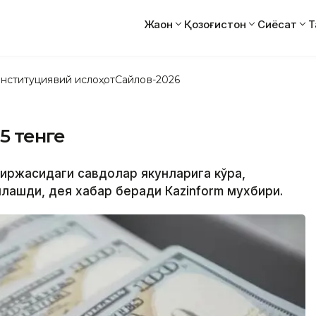
Жаҳон
Қозоғистон
Сиёсат
Т
нституциявий ислоҳот
Сайлов-2026
25 тенге
 биржасидаги савдолар якунларига кўра,
лашди, дея хабар беради Кazinform мухбири.