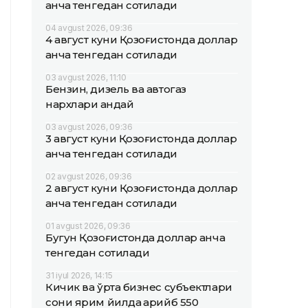
қанча тенгедан сотилади
04 avgust 2026, 09:36
4 август куни Қозоғистонда доллар
қанча тенгедан сотилади
03 avgust 2026, 11:10
Бензин, дизель ва автогаз
нархлари қандай
03 avgust 2026, 09:36
3 август куни Қозоғистонда доллар
қанча тенгедан сотилади
02 avgust 2026, 09:36
2 август куни Қозоғистонда доллар
қанча тенгедан сотилади
01 avgust 2026, 09:36
Бугун Қозоғистонда доллар қанча
тенгедан сотилади
31 iyul 2026, 14:15
Кичик ва ўрта бизнес субъектлари
сони ярим йилда қарийб 550