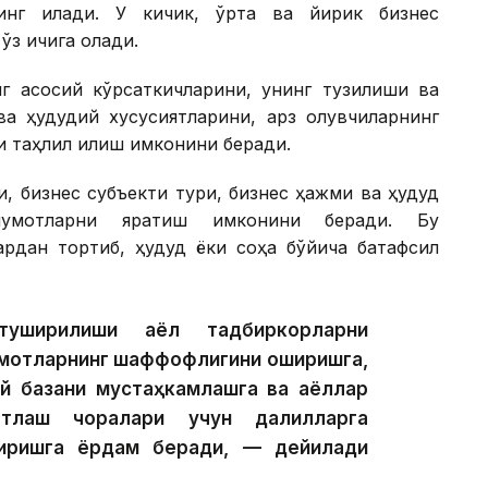
нг қилади. У кичик, ўрта ва йирик бизнес
ўз ичига олади.
г асосий кўрсаткичларини, унинг тузилиши ва
а ҳудудий хусусиятларини, қарз олувчиларнинг
 таҳлил қилиш имконини беради.
, бизнес субъекти тури, бизнес ҳажми ва ҳудуд
умотларни яратиш имконини беради. Бу
ардан тортиб, ҳудуд ёки соҳа бўйича батафсил
уширилиши аёл тадбиркорларни
мотларнинг шаффофлигини оширишга,
лий базани мустаҳкамлашга ва аёллар
вватлаш чоралари учун далилларга
тиришга ёрдам беради, — дейилади