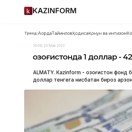
KAZINFORM
Ақорда
Тайинлов
Ҳодиса
Қонун ва интизом
Ко
Тренд:
16:08, 20 Май 2022
Қозоғистонда 1 доллар - 4
ALMATY. Кazinform - Қозоғистон фонд
доллар тенгега нисбатан бироз арзон