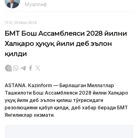
Муаллиф
11:10, 26 Июл 2026
БМТ Бош Ассамблеяси 2028 йилни
Халқаро ҳуқуқ йили деб эълон
қилди
ASTANА. Кazinform — Бирлашган Миллатлар
Ташкилоти Бош Ассамблеяси 2028 йилни Халқаро
ҳуқуқ йили деб эълон қилиш тўғрисидаги
резолюцияни қабул қилди, деб хабар беради БМТ
Янгиликлар хизмати.