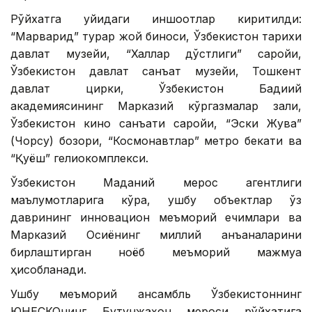
Рўйхатга қуйидаги иншоотлар киритилди:
“Марварид” турар жой биноси, Ўзбекистон тарихи
давлат музейи, “Халқлар дўстлиги” саройи,
Ўзбекистон давлат санъат музейи, Тошкент
давлат цирки, Ўзбекистон Бадиий
академиясининг Марказий кўргазмалар зали,
Ўзбекистон кино санъати саройи, “Эски Жува”
(Чорсу) бозори, “Космонавтлар” метро бекати ва
“Қуёш” гелиокомплекси.
Ўзбекистон Маданий мерос агентлиги
маълумотларига кўра, ушбу объектлар ўз
даврининг инновацион меъморий ечимлари ва
Марказий Осиёнинг миллий анъаналарини
бирлаштирган ноёб меъморий мажмуа
ҳисобланади.
Ушбу меъморий ансамбль Ўзбекистоннинг
ЮНEСКОнинг Бутунжаҳон мероси рўйхатига