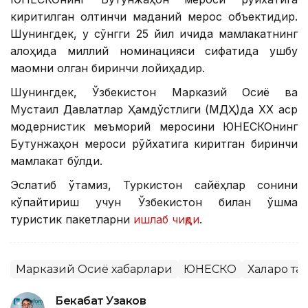
киритилган олтинчи маданий мерос объектидир.
Шунингдек, у сўнгги 25 йил ичида мамлакатнинг
алоҳида миллий номинацияси сифатида ушбу
мақомни олган биринчи лойиҳадир.
Шунингдек, Ўзбекистон Марказий Осиё ва
Мустақил Давлатлар Ҳамдўстлиги (МДҲ)да ХХ аср
модернистик меъморий меросини ЮНEСКОнинг
Бутунжаҳон мероси рўйхатига киритган биринчи
мамлакат бўлди.
Эслатиб ўтамиз, Туркистон сайёҳлар сонини
кўпайтириш учун Ўзбекистон билан қўшма
туристик пакетларни
ишлаб чиқди
.
Марказий Осиё хабарлари
ЮНЕСКО
Халқаро т
Бекабат Узаков