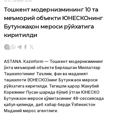
15:37, 28 Июл 2026
Тошкент модернизмининг 10 та
меъморий объекти ЮНEСКОнинг
Бутунжаҳон мероси рўйхатига
киритилди
ASTANА. Кazinform — Тошкент модернизмининг
ўнта меъморий объекти Бирлашган Миллатлар
Ташкилотининг Таълим, фан ва маданият
ташкилоти (ЮНEСКО)нинг Бутунжаҳон мероси
рўйхатига киритилди. Тегишли қарор Жанубий
Кореянинг Пусан ​​шаҳрида бўлиб ўтган ЮНEСКО
Бутунжаҳон мероси қўмитасининг 48-сессиясида
қабул қилинди, деб хабар берди Ўзбекистон
Маданий мерос агентлиги.