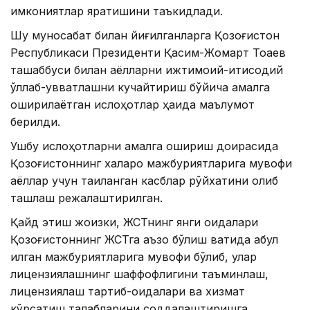
имкониятлар яратишини таъкидлади.
Шу муносабат билан йиғилганларга Қозоғистон
Республикаси Президенти Қасим-Жомарт Тоқаев
ташаббуси билан аёлларни ижтимоий-иқтисодий
қўллаб-қувватлашни кучайтириш бўйича амалга
оширилаётган ислоҳотлар ҳақида маълумот
берилди.
Ушбу ислоҳотларни амалга ошириш доирасида
Қозоғистоннинг халқаро мажбуриятларига мувофиқ
аёллар учун тақиқланган касблар рўйхатини олиб
ташлаш режалаштирилган.
Қайд этиш жоизки, ЖСТнинг янги қоидалари
Қозоғистоннинг ЖСТга аъзо бўлиш вақтида қабул
қилган мажбуриятларига мувофиқ бўлиб, улар
лицензиялашнинг шаффофлигини таъминлаш,
лицензиялаш тартиб-қоидалари ва хизмат
кўрсатиш талабларини соддалаштиришга