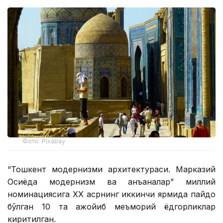
Фото: Pixabay
“Тошкент модернизми архитектураси. Марказий
Осиёда модернизм ва анъаналар” миллий
номинациясига ХХ асрнинг иккинчи ярмида пайдо
бўлган 10 та ажойиб меъморий ёдгорликлар
киритилган.