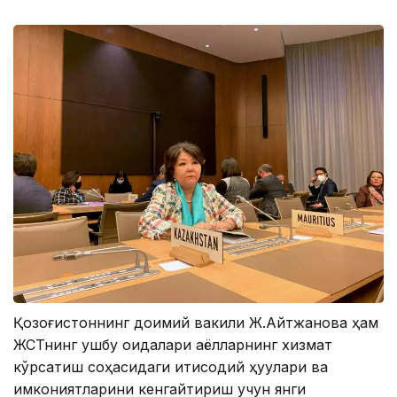
Қозоғистоннинг доимий вакили Ж.Aйтжанова ҳам
ЖСТнинг ушбу қоидалари аёлларнинг хизмат
кўрсатиш соҳасидаги иқтисодий ҳуқуқлари ва
имкониятларини кенгайтириш учун янги