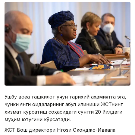
Ушбу воқеа ташкилот учун тарихий аҳамиятга эга,
чунки янги қоидаларнинг қабул қилиниши ЖСТнинг
хизмат кўрсатиш соҳасидаги сўнгги 20 йилдаги
муҳим ютуғини кўрсатади.
ЖСТ Бош директори Нгози Оконджо-Ивеала