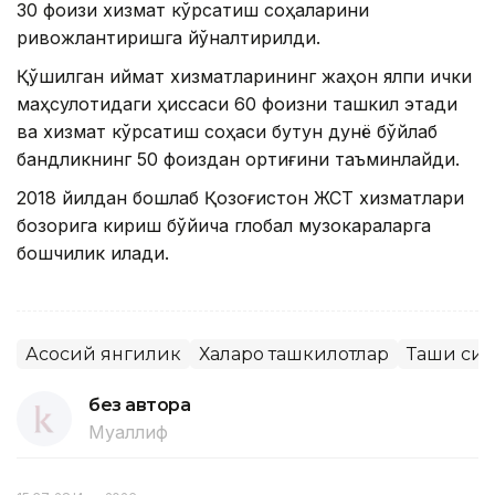
30 фоизи хизмат кўрсатиш соҳаларини
ривожлантиришга йўналтирилди.
Қўшилган қиймат хизматларининг жаҳон ялпи ички
маҳсулотидаги ҳиссаси 60 фоизни ташкил этади
ва хизмат кўрсатиш соҳаси бутун дунё бўйлаб
бандликнинг 50 фоиздан ортиғини таъминлайди.
2018 йилдан бошлаб Қозоғистон ЖСТ хизматлари
бозорига кириш бўйича глобал музокараларга
бошчилик қилади.
Асосий янгилик
Халқаро ташкилотлар
Ташқи сиё
без автора
Муаллиф