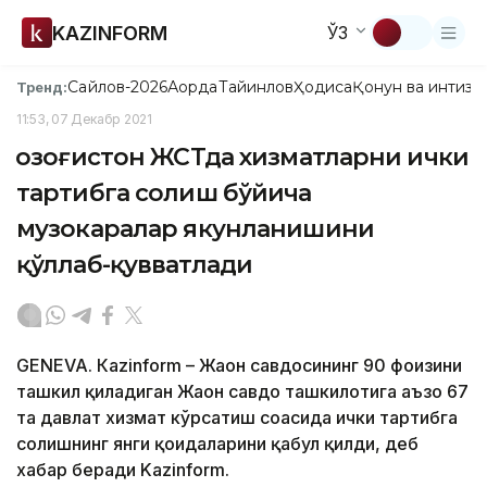
KAZINFORM
ЎЗ
Сайлов-2026
Ақорда
Тайинлов
Ҳодиса
Қонун ва интизо
Тренд:
11:53, 07 Декабр 2021
Қозоғистон ЖСТда хизматларни ички
тартибга солиш бўйича
музокаралар якунланишини
қўллаб-қувватлади
GENEVA. Кazinform – Жаҳон савдосининг 90 фоизини
ташкил қиладиган Жаҳон савдо ташкилотига аъзо 67
та давлат хизмат кўрсатиш соҳасида ички тартибга
солишнинг янги қоидаларини қабул қилди, деб
хабар беради Kazinform.