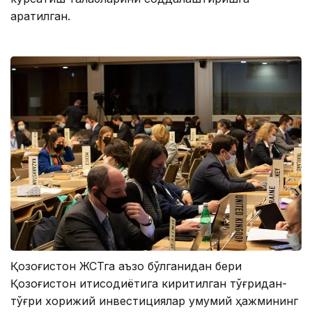
қаратилган.
Қозоғистон ЖСТга аъзо бўлганидан бери
Қозоғистон иқтисодиётига киритилган тўғридан-
тўғри хорижий инвестициялар умумий ҳажмининг