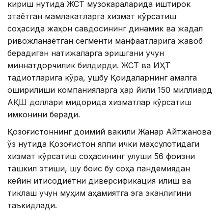
кириш нутқида ЖСТ музокараларида иштирок
этаётган мамлакатларга хизмат кўрсатиш
соҳасида жаҳон савдосининг динамик ва жадал
ривожланаётган сегменти манфаатларига жавоб
берадиган натижаларга эришгани учун
миннатдорчилик билдирди. ЖСТ ва ИҲТ
тадқиқотларига кўра, ушбу Қоидаларнинг амалга
оширилиши компанияларга ҳар йили 150 миллиард
AҚШ доллари миқдорида хизматлар кўрсатиш
имконини беради.
Қозоғистоннинг доимий вакили Жанар Aйтжанова
ўз нутқида Қозоғистон ялпи ички маҳсулотидаги
хизмат кўрсатиш соҳасининг улуши 56 фоизни
ташкил этиши, шу боис бу соҳа пандемиядан
кейин иқтисодиётни диверсификация қилиш ва
тиклаш учун муҳим аҳамиятга эга эканлигини
таъкидлади.