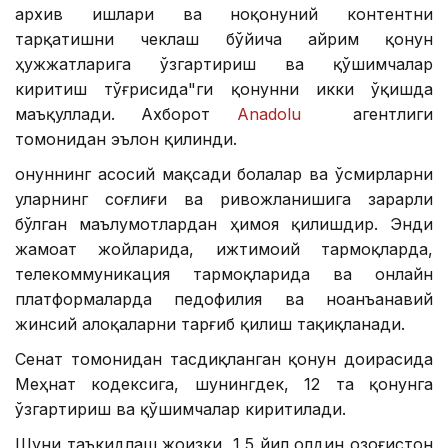
архив ишлари ва ноқонуний контентни
тарқатишни чеклаш бўйича айрим қонун
ҳужжатларига ўзгартириш ва қўшимчалар
киритиш тўғрисида"ги қонунни икки ўқишда
маъқуллади. Ахборот
Anadolu
агентлиги
томонидан эълон қилинди.
Қонуннинг асосий мақсади болалар ва ўсмирларни
уларнинг соғлиғи ва ривожланишига зарарли
бўлган маълумотлардан ҳимоя қилишдир. Энди
жамоат жойларида, ижтимоий тармоқларда,
телекоммуникация тармоқларида ва онлайн
платформаларда педофилия ва ноанъанавий
жинсий алоқаларни тарғиб қилиш тақиқланади.
Сенат томонидан тасдиқланган қонун доирасида
Меҳнат кодексига, шунингдек, 12 та қонунга
ўзгартириш ва қўшимчалар киритилади.
Шуни таъкидлаш жоизки, 1,5 йил олдин Қозоғистон