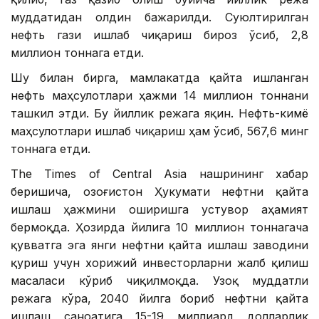
муддатидан олдин бажарилди. Суюлтирилган
нефть гази ишлаб чиқариш бироз ўсиб, 2,8
миллион тоннага етди.
Шу билан бирга, мамлакатда қайта ишланган
нефть маҳсулотлари ҳажми 14 миллион тоннани
ташкил этди. Бу йиллик режага яқин. Нефть-кимё
маҳсулотлари ишлаб чиқариш ҳам ўсиб, 567,6 минг
тоннага етди.
The Times of Central Asia нашрининг хабар
беришича, Қозоғистон Ҳукумати нефтни қайта
ишлаш ҳажмини оширишга устувор аҳамият
бермоқда. Ҳозирда йилига 10 миллион тоннагача
қувватга эга янги нефтни қайта ишлаш заводини
қуриш учун хорижий инвесторларни жалб қилиш
масаласи кўриб чиқилмоқда. Узоқ муддатли
режага кўра, 2040 йилга бориб нефтни қайта
ишлаш саноатига 15-19 миллиард долларлик