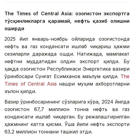
The Times of Central Asia: Қозоғистон экспортга
тўсқинликларга қарамай, нефть қазиб олишни
оширди
2025 йил январь-ноябрь ойларида Қозоғистонда
нефть ва газ конденсати ишлаб чиқариш ҳажми
сезиларли даражада ошди. Натижада, мамлакат
нефтни муддатидан олдин экспорт қилди. Бу
ҳақда Қозоғистон Республикаси Энергетика вазири
ўринбосари Сунғат Есимханов маълум қилди.
The
Times of Central Asia
нашри муҳим ахборотларни
эълон қилди.
Вазир ўринбосарининг сўзларига кўра, 2024 йилда
Қозоғистон 87,7 миллион тонна нефть ва газ
конденсати ишлаб чиқарган. Бу режалаштирилган
ҳажмнинг катта қисми. Ўша йили нефть экспорти
63,2 миллион тоннани ташкил этди.