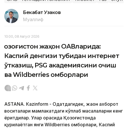
Бекабат Узаков
Муаллиф
10:00, 08 Август 2026
Қозоғистон жаҳон ОАВларида:
Каспий денгизи тубидан интернет
ўтказиш, PSG академиясини очиш
ва Wildberries омборлари
ASTANА. Кazinform - Одатдагидек, жаҳон ахборот
воситалари мамлакатдаги кўплаб масалаларни кенг
ёритдилар. Улар орасида Қозоғистонда
қурилаётган янги Wildberries омборлари, Каспий