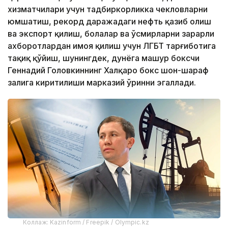
хизматчилари учун тадбиркорликка чекловларни
юмшатиш, рекорд даражадаги нефть қазиб олиш
ва экспорт қилиш, болалар ва ўсмирларни зарарли
ахборотлардан ҳимоя қилиш учун ЛГБТ тарғиботига
тақиқ қўйиш, шунингдек, дунёга машҳур боксчи
Геннадий Головкиннинг Халқаро бокс шон-шараф
залига киритилиши марказий ўринни эгаллади.
Коллаж: Kazinform / Freepik / Olympic.kz