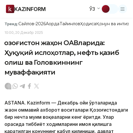
KAZINFORM
ЎЗ
Сайлов-2026
Ақорда
Тайинлов
Ҳодиса
Қонун ва интизо
Тренд:
10:00, 20 Декабр 2025
Қозоғистон жаҳон ОАВларида:
Ҳуқуқий ислоҳотлар, нефть қазиб
олиш ва Головкиннинг
муваффақияти
ASTANA. Кazinform — Декабрь ойи ўрталарида
жаҳон оммавий ахборот воситалари Қозоғистондаги
бир нечта муҳим воқеаларни кенг ёритди. Улар
орасида тиббиёт ходимларини ҳимоя қилишга
қаратилган қонуннинг қабул қилиниши, давлат