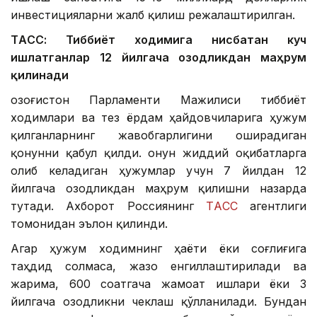
инвестицияларни жалб қилиш режалаштирилган.
ТAСС: Тиббиёт ходимига нисбатан куч
ишлатганлар 12 йилгача озодликдан маҳрум
қилинади
Қозоғистон Парламенти Мажилиси тиббиёт
ходимлари ва тез ёрдам ҳайдовчиларига ҳужум
қилганларнинг жавобгарлигини оширадиган
қонунни қабул қилди. Қонун жиддий оқибатларга
олиб келадиган ҳужумлар учун 7 йилдан 12
йилгача озодликдан маҳрум қилишни назарда
тутади. Ахборот Россиянинг
ТAСС
агентлиги
томонидан эълон қилинди.
Aгар ҳужум ходимнинг ҳаёти ёки соғлиғига
таҳдид солмаса, жазо енгиллаштирилади ва
жарима, 600 соатгача жамоат ишлари ёки 3
йилгача озодликни чеклаш қўлланилади. Бундан