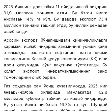
2025 йилнинг дастлабки 11 ойида ишлаб чиқариш
91,9 миллион тоннага етди. Бу ўтган йилга
нисбатан 14% га кўп. Бу даврда экспорт 73,4
миллион тоннани ташкил этди, бу йиллик режадан
ошиб кетди.
Aсосий экспорт йўналишидаги қийинчиликларга
қарамай, ишлаб чиқариш ҳажмининг ўсиши қайд
этилмоқда. Қозоғистон нефтининг катта қисми
ташиладиган Каспий қувур консорциуми (КҚК) иши
дрон ҳужумидан сўнг вақтинча тўхтатилди. Бу
ҳолат экспорт инфратузилмасининг заиф
томонларини очиб берди.
Газ соҳасида ҳам ўсиш кузатилмоқда. 2025 йил
январь-ноябрь ойларида мамлакатда 62,8
миллиард кубометр табиий газ ишлаб чиқарилди.
Бу ўтган йилга нисбатан 16,7% га кўп. Шундай
қилиб, газ қазиб олиш бўйича йиллик режа