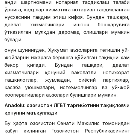
энди шартномани нотариал тасдиқлаш талаби
ўрнига, кадрлар хизматига нотариал тасдиқланган
нусхасини тақдим этиш кифоя. Бундан ташқари,
давлат хизматчилари ишонч бошқарувига
ўтказилган мулкдан даромад олишлари мумкин
бўлади.
Қонун шунингдек, Ҳукумат аъзоларига тегишли уй-
жойларни ижарага беришга қўйилган тақиқни ҳам
бекор қилади. Бундан ташқари, давлат
хизматчилари қонуний ваколатли нотижорат
ташкилотлар, жумладан, сиёсий партиялар,
касаба уюшмалари, истеъмолчилар ва уй-жой
кооперативлари аъзолари бўлишлари мумкин.
Anadolu: Қозоғистон ЛГБТ тарғиботини тақиқловчи
қонунни маъқуллади
Бу ҳафта Қозоғистон Сенати Мажилис томонидан
қабул қилинган "Қозоғистон Республикасининг