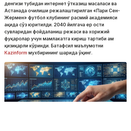
денгизи тубидан интернет ўтказиш масаласи ва
Астанада очилиши режалаштирилган «Пари Сен-
Жермен» футбол клубининг расмий академияси
ҳақида сўз юритилди. 2040 йилгача ер ости
сувларидан фойдаланиш режаси ва хорижий
фуқаролар учун мамлакатга кириш тартиби ҳам
қизиқарли кўринди. Батафсил маълумотни
Кazinform
мухбирининг шарҳида ўқинг.