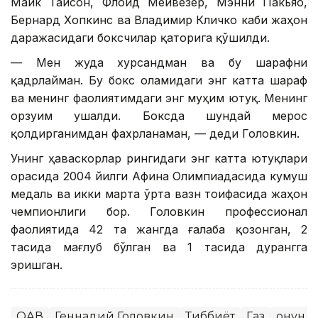
Майк Тайсон, Флойд Мейвезер, Мэнни Пакьяо,
Бернард Хопкинс ва Владимир Кличко каби жаҳон
даражасидаги боксчилар қаторига қўшилди.
— Мен жуда хурсандман ва бу шарафни
қадрлайман. Бу бокс оламидаги энг катта шараф
ва менинг фаолиятимдаги энг муҳим ютуқ. Менинг
орзуим ушалди. Боксда шундай мерос
қолдирганимдан фахрланаман, — деди Головкин.
Унинг ҳаваскорлар рингидаги энг катта ютуқлари
орасида 2004 йилги Aфина Олимпиадасида кумуш
медаль ва икки марта ўрта вазн тоифасида жаҳон
чемпионлиги бор. Головкин профессионал
фаолиятида 42 та жангда ғалаба қозонган, 2
тасида мағлуб бўлган ва 1 тасида дурангга
эришган.
ОАВ
Геннадий Головкин
Тиббиёт
Газ
Қонун