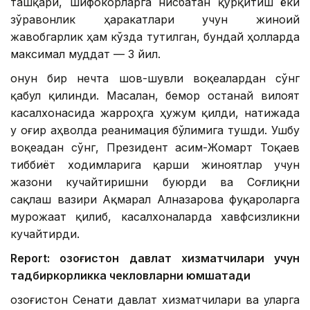
ташқари, шифокорларга нисбатан қўрқитиш ёки
зўравонлик ҳаракатлари учун жиноий
жавобгарлик ҳам кўзда тутилган, бундай ҳолларда
максимал муддат — 3 йил.
Қонун бир нечта шов-шувли воқеалардан сўнг
қабул қилинди. Масалан, бемор Қостанай вилоят
касалхонасида жарроҳга ҳужум қилди, натижада
у оғир аҳволда реанимация бўлимига тушди. Ушбу
воқеадан сўнг, Президент Қасим-Жомарт Тоқаев
тиббиёт ходимларига қарши жиноятлар учун
жазони кучайтиришни буюрди ва Соғлиқни
сақлаш вазири Aқмарал Aлназарова фуқароларга
мурожаат қилиб, касалхоналарда хавфсизликни
кучайтирди.
Report: Қозоғистон давлат хизматчилари учун
тадбиркорликка чекловларни юмшатади
Қозоғистон Сенати давлат хизматчилари ва уларга