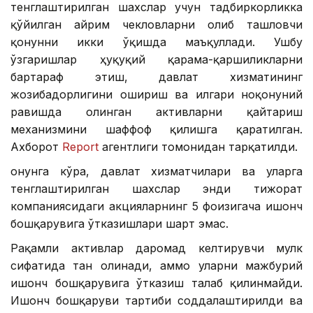
тенглаштирилган шахслар учун тадбиркорликка
қўйилган айрим чекловларни олиб ташловчи
қонунни икки ўқишда маъқуллади. Ушбу
ўзгаришлар ҳуқуқий қарама-қаршиликларни
бартараф этиш, давлат хизматининг
жозибадорлигини ошириш ва илгари ноқонуний
равишда олинган активларни қайтариш
механизмини шаффоф қилишга қаратилган.
Ахборот
Report
агентлиги томонидан тарқатилди.
Қонунга кўра, давлат хизматчилари ва уларга
тенглаштирилган шахслар энди тижорат
компаниясидаги акцияларнинг 5 фоизигача ишонч
бошқарувига ўтказишлари шарт эмас.
Рақамли активлар даромад келтирувчи мулк
сифатида тан олинади, аммо уларни мажбурий
ишонч бошқарувига ўтказиш талаб қилинмайди.
Ишонч бошқаруви тартиби соддалаштирилди ва