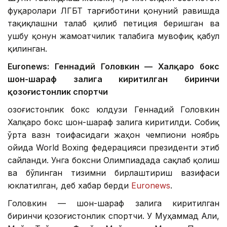
фуқаролари ЛГБТ тарғиботини қонуний равишда
тақиқлашни талаб қилиб петиция беришган ва
ушбу қонун жамоатчилик талабига мувофиқ қабул
қилинган.
Euronews: Геннадий Головкин — Халқаро бокс
шон-шараф залига киритилган биринчи
қозоғистонлик спортчи
Қозоғистонлик бокс юлдузи Геннадий Головкин
Халқаро бокс шон-шараф залига киритилди. Собиқ
ўрта вазн тоифасидаги жаҳон чемпиони ноябрь
ойида World Boxing федерацияси президенти этиб
сайланди. Унга боксни Олимпиадада сақлаб қолиш
ва бўлинган тизимни бирлаштириш вазифаси
юклатилган, деб хабар берди
Euronews
.
Головкин — шон-шараф залига киритилган
биринчи қозоғистонлик спортчи. У Муҳаммад Aли,