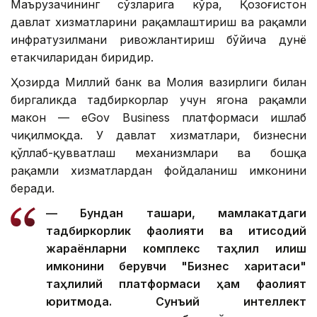
Маърузачининг сўзларига кўра, Қозоғистон
давлат хизматларини рақамлаштириш ва рақамли
инфратузилмани ривожлантириш бўйича дунё
етакчиларидан биридир.
Ҳозирда Миллий банк ва Молия вазирлиги билан
биргаликда тадбиркорлар учун ягона рақамли
макон — eGov Business платформаси ишлаб
чиқилмоқда. У давлат хизматлари, бизнесни
қўллаб-қувватлаш механизмлари ва бошқа
рақамли хизматлардан фойдаланиш имконини
беради.
— Бундан ташқари, мамлакатдаги
тадбиркорлик фаолияти ва иқтисодий
жараёнларни комплекс таҳлил қилиш
имконини берувчи "Бизнес харитаси"
таҳлилий платформаси ҳам фаолият
юритмоқда. Сунъий интеллект