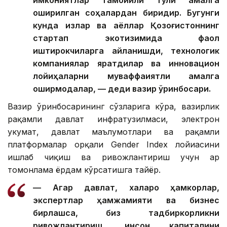
имкониятлар тамойили тўлиқ амалга
оширилган соҳалардан биридир. Бугунги
кунда қизлар ва аёллар Қозоғистоннинг
стартап экотизимида фаол
иштирокчиларга айланишди, технологик
компаниялар яратдилар ва инновацион
лойиҳаларни муваффақиятли амалга
оширмоқдалар, — деди вазир ўринбосари.
Вазир ўринбосарининг сўзларига кўра, вазирлик
рақамли давлат инфратузилмаси, электрон
ҳукумат, давлат маълумотлари ва рақамли
платформалар орқали Gender Index лойиҳасини
ишлаб чиқиш ва ривожлантириш учун ҳар
томонлама ёрдам кўрсатишга тайёр.
— Агар давлат, халқаро ҳамкорлар,
экспертлар ҳамжамияти ва бизнес
бирлашса, биз тадбиркорликни
ривожлантириш, инсон капиталини