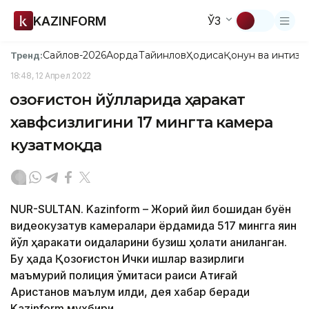
KAZINFORM
ЎЗ
Сайлов-2026
Ақорда
Тайинлов
Ҳодиса
Қонун ва интизо
Тренд:
18:48, 12 Апрел 2022
Қозоғистон йўлларида ҳаракат
хавфсизлигини 17 мингта камера
кузатмоқда
NUR-SULTAN. Kazinform – Жорий йил бошидан буён
видеокузатув камералари ёрдамида 517 мингга яқин
йўл ҳаракати қоидаларини бузиш ҳолати аниқланган.
Бу ҳақда Қозоғистон Ички ишлар вазирлиги
маъмурий полиция қўмитаси раиси Атиғай
Аристанов маълум қилди, дея хабар беради
Kazinform мухбири.