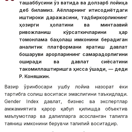
ташаббусини ўз вақтида ва долзарб лойиҳа
деб биламиз. Аёлларнинг иқтисодиётдаги
иштироки даражасини, тадбиркорликнинг
ҳозирги ҳолатини ва минтақавий
ривожланиш кўрсаткичларини ҳар
томонлама баҳолаш имконини берадиган
аналитик платформани яратиш давлат
бошқаруви қарорларининг самарадорлигини
оширади ва давлат сиёсатини
такомиллаштиришга ҳисса қўшади, — деди
Р. Коняшкин.
Вазир ўринбосари ушбу лойиҳа назорат ёки
тартибга солиш воситаси эмаслигини таъкидлади.
Gender Index давлат, бизнес ва экспертлар
ҳамжамиятига қарор қабул қилишда объектив
маълумотлар ва далилларга асосланган таҳлилга
таяниш имконини берувчи таҳлилий воситадир.