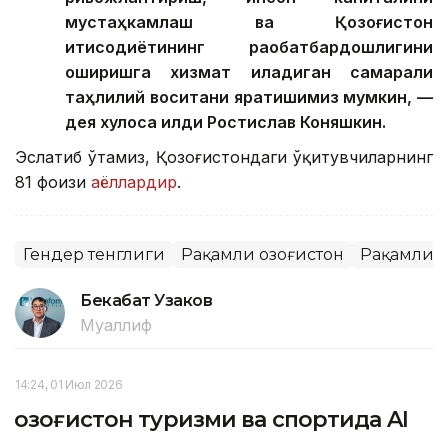
мустаҳкамлаш ва Қозоғистон
иқтисодиётининг рақобатбардошлигини
оширишга хизмат қиладиган самарали
таҳлилий воситани яратишимиз мумкин, —
дея хулоса қилди Ростислав Коняшкин.
Эслатиб ўтамиз, Қозоғистондаги ўқитувчиларнинг
81 фоизи
аёллардир
.
Гендер тенглиги
Рақамли Қозоғистон
Рақамли 
Бекабат Узаков
Муаллиф
14:24, 01 Июл 2026
Қозоғистон туризми ва спортида AI