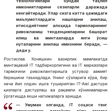
технологиялари бундай таҳлил
имкониятларини сезиларли даражада
кенгайтиради. Улар сизга катта ҳажмдаги
маълумотлардаги нақшларни аниқлаш,
иқтисодиётнинг алоҳида тармоқларининг
ривожланиш тенденцияларини башорат
қилиш ва минтақаларда янги ўсиш
нуқталарини аниқлаш имконини беради, —
деди у.
Ростислав Коняшкин вазирлик мамлакатда
минтақавий IТ тадбиркорлигини ва IТ марказлари
тармоғини ривожлантиришга устувор аҳамият
беришини таъкидлади. Унинг сўзларига кўра, бир
неча йил олдин ишга туширилган IT-Aiel дастури
қизларга дастурлаш ва рақамли кўникмаларни
ўргатишда яхши натижаларга эришди.
— Умуман олганда, IТ соҳаси тенг