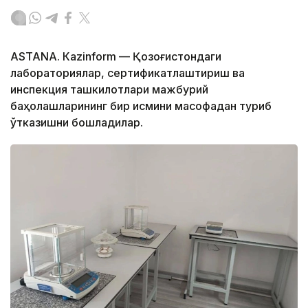
ASTANА. Кazinform — Қозоғистондаги
лабораториялар, сертификатлаштириш ва
инспекция ташкилотлари мажбурий
баҳолашларининг бир қисмини масофадан туриб
ўтказишни бошладилар.