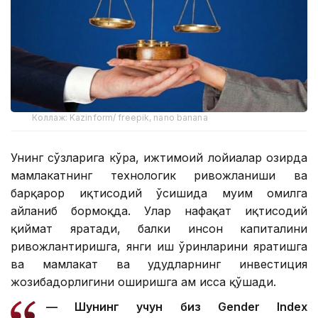
Коллаж: Kazinform/ freepik, nano banana
Унинг сўзларига кўра, ижтимоий лойиҳалар ҳозирда
мамлакатнинг технологик ривожланиши ва
барқарор иқтисодий ўсишида муҳим омилга
айланиб бормоқда. Улар нафақат иқтисодий
қиймат яратади, балки инсон капиталини
ривожлантиришга, янги иш ўринларини яратишга
ва мамлакат ва ҳудудларнинг инвестиция
жозибадорлигини оширишга ҳам ҳисса қўшади.
— Шунинг учун биз Gender Index