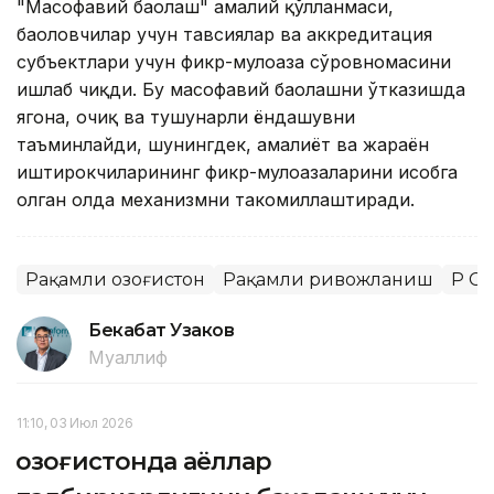
"Масофавий баҳолаш" амалий қўлланмаси,
баҳоловчилар учун тавсиялар ва аккредитация
субъектлари учун фикр-мулоҳаза сўровномасини
ишлаб чиқди. Бу масофавий баҳолашни ўтказишда
ягона, очиқ ва тушунарли ёндашувни
таъминлайди, шунингдек, амалиёт ва жараён
иштирокчиларининг фикр-мулоҳазаларини ҳисобга
олган ҳолда механизмни такомиллаштиради.
Рақамли Қозоғистон
Рақамли ривожланиш
ҚР С
Бекабат Узаков
Муаллиф
11:10, 03 Июл 2026
Қозоғистонда аёллар