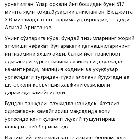
ўрнатилган. Улар орқали йил бошидан буён 517
мингга яқин қоидабузарлик аниқланган. Бюджетга
3,6 миллиард тенге жарима ундирилди», — деди
Атиғай Аристанов.
Унинг сўзларига кўра, бундай тизимларнинг жорий
этилиши нафақат йўл ҳаракати қатнашчиларининг
интизомини яхшилайди, балки йўл-транспорт
ҳодисалари кўрсаткичини сезиларли даражада
камайтиради, милиция ходими ва ҳуқуқбузар
ўртасидаги тўғридан-тўғри алоқани йўқотади ва
шу орқали коррупция хавфини сезиларли
даражада камайтиради.
Бундан ташқари, таъкидланганидек, бахтсиз
ҳодисаларни камайтириш мақсадида аҳоли
ўртасида кенг кўламли ҳуқуқий тушунтириш
ишлари олиб борилмоқда.
Ижтимоий рекламага катта аҳамият берилмоқда: