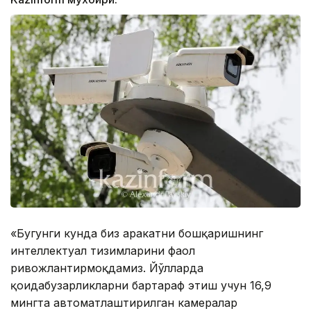
«Бугунги кунда биз ҳаракатни бошқаришнинг
интеллектуал тизимларини фаол
ривожлантирмоқдамиз. Йўлларда
қоидабузарликларни бартараф этиш учун 16,9
мингта автоматлаштирилган камералар