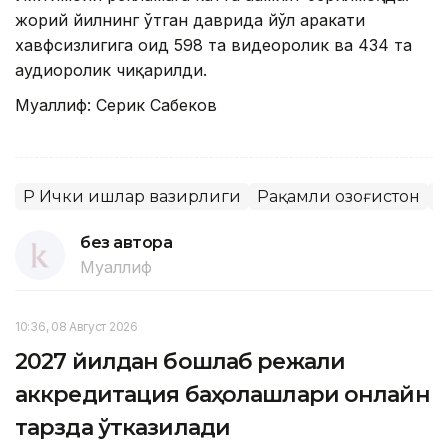
жорий йилнинг ўтган даврида йўл ҳаракати
хавфсизлигига оид 598 та видеоролик ва 434 та
аудиоролик чиқарилди.
Муаллиф: Серик Сабеков
ҚР Ички ишлар вазирлиги
Рақамли Қозоғистон
Т
без автора
Муаллиф
10:36, 08 Август 2026
2027 йилдан бошлаб режали
аккредитация баҳолашлари онлайн
тарзда ўтказилади