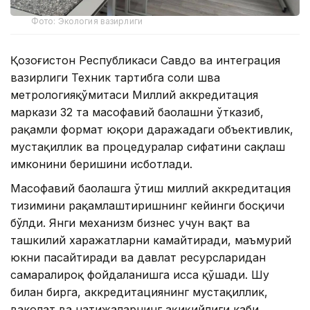
Фото: Экология вазирлиги
Қозоғистон Республикаси Савдо ва интеграция
вазирлиги Техник тартибга соли шва
метрологияқўмитаси Миллий аккредитация
маркази 32 та масофавий баҳолашни ўтказиб,
рақамли формат юқори даражадаги объективлик,
мустақиллик ва процедуралар сифатини сақлаш
имконини беришини исботлади.
Масофавий баҳолашга ўтиш миллий аккредитация
тизимини рақамлаштиришнинг кейинги босқичи
бўлди. Янги механизм бизнес учун вақт ва
ташкилий харажатларни камайтиради, маъмурий
юкни пасайтиради ва давлат ресурсларидан
самаралироқ фойдаланишга ҳисса қўшади. Шу
билан бирга, аккредитациянинг мустақиллик,
ваколат ва натижаларнинг ҳақиқийлиги каби