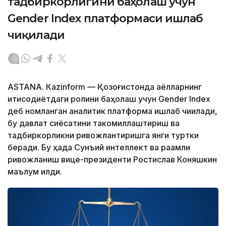
тадбиркорлигини баҳолаш учун
Gender Index платформаси ишлаб
чиқилади
ASTANА. Кazinform — Қозоғистонда аёлларнинг
иқтисодиётдаги ролини баҳолаш учун Gender Index
деб номланган аналитик платформа ишлаб чиқилади,
бу давлат сиёсатини такомиллаштириш ва
тадбиркорликни ривожлантиришга янги туртки
беради. Бу ҳақда Сунъий интеллект ва рақамли
ривожланиш вице-президенти Ростислав Коняшкин
маълум қилди.