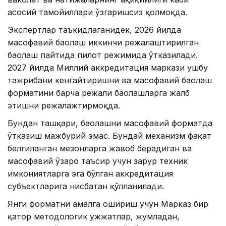
асосий тамойиллари ўзгаришсиз қолмоқда.
Экспертлар таъкидлаганидек, 2026 йилда
масофавий баҳолаш иккинчи режалаштирилган
баҳолаш пайтида пилот режимида ўтказилади.
2027 йилда Миллий аккредитация маркази ушбу
тажрибани кенгайтиришни ва масофавий баҳолаш
форматини барча режали баҳолашларга жалб
этишни режалажтирмоқда.
Бундан ташқари, баҳолашни масофавий форматда
ўтказиш мажбурий эмас. Бундай механизм фақат
белгиланган мезонларга жавоб берадиган ва
масофавий ўзаро таъсир учун зарур техник
имкониятларга эга бўлган аккредитация
субъектларига нисбатан қўлланилади.
Янги форматни амалга ошириш учун Марказ бир
қатор методологик ҳужжатлар, жумладан,