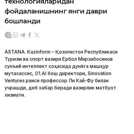
технологияларидан
фойдаланишнинг янги даври
бошланди
ASTANА. Кazinform – Қозоғистон Республикаси
Туризм ва спорт вазири Ербол Мирзабосинов
сунъий интеллект соҳасида дунёга машҳур
мутахассис, 01.AI бош директори, Sinovation
Ventures раиси профессор Ли Кай-Фу билан
учрашди, деб хабар беради вазирлик матбуот
хизмати.