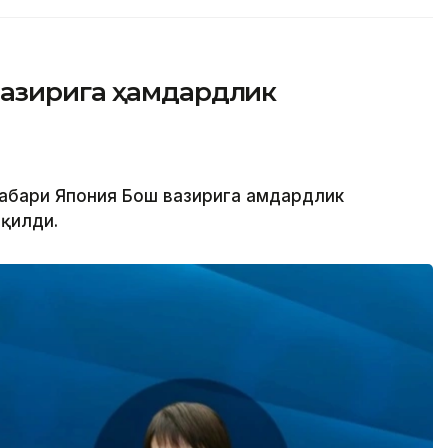
вазирига ҳамдардлик
аҳбари Япония Бош вазирига ҳамдардлик
қилди.