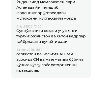
Ўндан зиёд мамлакат ёшлари
Астанада йиғилишиб,
маданиятлар ўртасидаги
мулоқотни мустаҳкамламоқда
01 iyul 2026, 15:00
Сув хўжалиги соҳаси учун янги
туртки: Қозоғистон ва Хитой кадрлар
тайёрлашни кучайтиради
23 iyun 2026, 15:57
Қозоғистон ва Бельгия ALEM.AI
асосида СИ ва математика бўйича
қўшма кўзгу лабораториясини
яратадилар