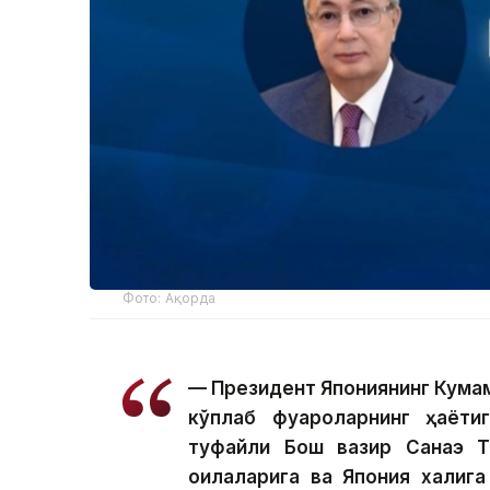
Фото: Ақорда
— Президент Япониянинг Кума
кўплаб фуқароларнинг ҳаёти
туфайли Бош вазир Санаэ Так
оилаларига ва Япония халқи