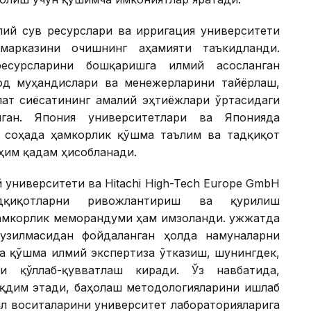
ий сув ресурслари ва ирригация университети
марказини очишнинг аҳамияти таъкидланди.
есурсларини бошқаришга илмий асосланган
од муҳандислари ва менежерларини тайёрлаш,
лат сиёсатининг амалий эҳтиёжлари ўртасидаги
лган. Япония университетлари ва Японияда
 соҳада ҳамкорлик қўшма таълим ва тадқиқот
ҳим қадам ҳисобланади.
 университети ва Hitachi High-Tech Europe GmbH
дқиқотларни ривожлантириш ва қурилиш
амкорлик меморандуми ҳам имзоланди. Ҳужжатда
тузилмасидан фойдаланган ҳолда намуналарни
а қўшма илмий экспертиза ўтказиш, шунингдек,
 қўллаб-қувватлаш киради. Ўз навбатида,
ақдим этади, баҳолаш методологияларини ишлаб
ил воситаларини университет лабораторияларига