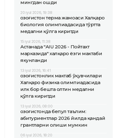
мингдан ошди
20 iyul 2026, 19:38
Қозоғистон терма жамоаси Халқаро
биология олимпиадасида тўртта
медални қўлга киритди
15 iyul 2026, 11:38
Астанада "AIU 2026 - Пойтахт
марказида" халқаро ёзги мактаби
якунланди
13 iyul 2026, 16:41
Қозоғистонлик мактаб ўқувчилари
Халқаро физика олимпиадасида
илк бор бешта олтин медални
қўлга киритди
13 iyul 2026, 08:00
Қозоғистонда бепул таълим:
абитуриентлар 2026 йилда қандай
грантларни олиши мумкин
06 iyul 2026, 18:20