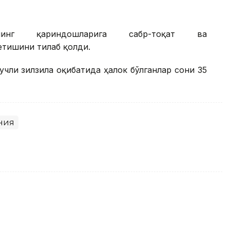
нинг қариндошларига сабр-тоқат ва
етишини тилаб қолди.
чли зилзила оқибатида ҳалок бўлганлар сони 35
ния