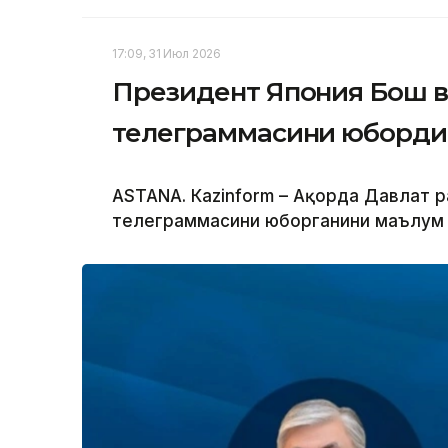
17:09, 31 Июл 2026
Президент Япония Бош 
телеграммасини юборди
ASTANА. Кazinform – Ақорда Давлат р
телеграммасини юборганини маълум 