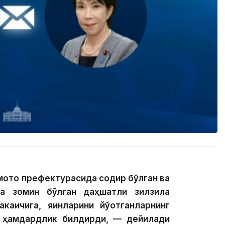
мото префектурасида содир бўлган ва
га зомин бўлган даҳшатли зилзила
аичига, яқинларини йўқотганларнинг
га ҳамдардлик билдирди, — дейилади