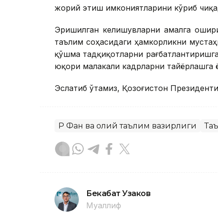
жорий этиш имкониятларини кўриб чиқа
Эришилган келишувларни амалга ошири
таълим соҳасидаги ҳамкорликни мустаҳ
қўшма тадқиқотларни рағбатлантиришга
юқори малакали кадрларни тайёрлашга 
Эслатиб ўтамиз, Қозоғистон Президен
ҚР Фан ва олий таълим вазирлиги
Та
Бекабат Узаков
Муаллиф