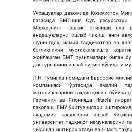
Учрашувлар давомида Қозоғистон Милл
базасида БМТнинг Сув ресурслари 
Марказнинг ташкил этилиши сув р
ёндашувларни ишлаб чиқиш, янги авл
шунингдек, илмий тадқиқотлар ва дав
боғлиқликни мустаҳкамлашга қарати
жойлашган БМТ тузилмалари билан бу
дастурларини ишлаб чиқиш йўлидаги му
Л.Н. Гумилёв номидаги Евроосиё миллий
компанияси ўртасида амалий та
материалларини таҳлил қилиш бўйича ҳ
Германия ва Японияда Hitachi инфра
баҳолаш, ЕМУ ўқитувчилари иштирокид
академик нашрларни ишлаб чиқишни
университет тадқиқот намуналарини т
чиқишда иштирок этади ва Hitachi таҳл