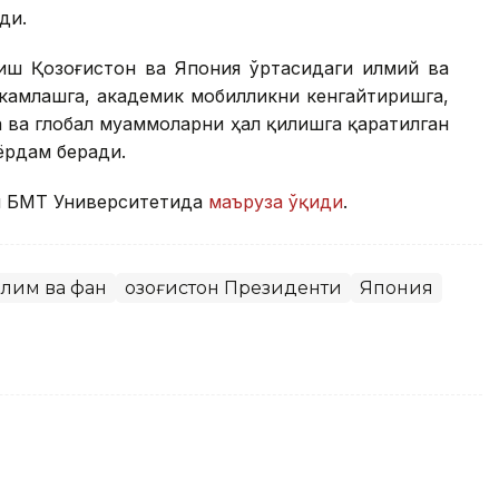
ди.
ш Қозоғистон ва Япония ўртасидаги илмий ва
камлашга, академик мобилликни кенгайтиришга,
 ва глобал муаммоларни ҳал қилишга қаратилган
ёрдам беради.
ти БМТ Университетида
маъруза ўқиди
.
ълим ва фан
Қозоғистон Президенти
Япония