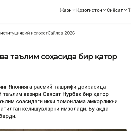
Жаҳон
Қозоғистон
Сиёсат
Т
нституциявий ислоҳот
Сайлов-2026
 ва таълим соҳасида бир қатор
нинг Японияга расмий ташрифи доирасида
й таълим вазири Саясат Нурбек бир қатор
аълим соҳасидаги икки томонлама ҳамкорликни
атилган келишувларни имзолади. Бу ҳақда
берди.