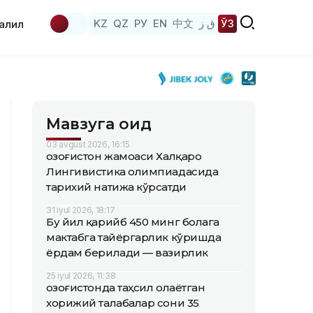
KZ
QZ
РУ
EN
中文
ق ز
ЎЗ
аҳлил
Мавзуга оид
03 avgust 2026, 16:15
Қозоғистон жамоаси Халқаро
Лингивистика олимпиадасида
тарихий натижа кўрсатди
31 iyul 2026, 18:17
Бу йил қарийб 450 минг болага
мактабга тайёргарлик кўришда
ёрдам берилади — вазирлик
25 iyul 2026, 11:38
Қозоғистонда таҳсил олаётган
хорижий талабалар сони 35