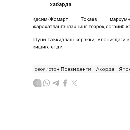
хабарда.
Қасим-Жомарт Тоқаев марҳум
жароҳатланганларнинг тезроқ соғайиб к
Шуни таъкидлаш керакки, Япониядаги ку
кишига етди.
Қозоғистон Президенти
Ақорда
Япо
Бекабат Узаков
Муаллиф