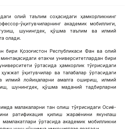
идаги олий таълим соҳасидаги ҳамкорликнинг
фессор-ўқитувчиларнинг академик мобиллиги,
тузиш, шунингдек, қўшма таълим ва илмий
а олади.
н бири Қозоғистон Республикаси Фан ва олий
 минтақасидаги етакчи университетлардан бири
университети ўртасида ҳамкорлик тўғрисидаги
ҳужжат ўқитувчилар ва талабалар ўртасидаги
ма илмий лойиҳаларни амалга ошириш, илмий
зиш, шунингдек, қўшма маданий тадбирларни
лимда малакаларни тан олиш тўғрисидаги Осиё-
сини ратификация қилиш жараёнини якунлаш
 мамлакатлари ўртасида академик мобилликни
 олиш учун қўшимча имкониятлар яратади.