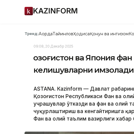
KAZINFORM
Ақорда
Тайинлов
Ҳодиса
Қонун ва интизом
Ко
Тренд:
09:08, 20 Декабр 2025
Қозоғистон ва Япония фан
келишувларни имзолади
ASTANA. Кazinform — Давлат раҳбари
Қозоғистон Республикаси Фан ва оли
учрашувлар ўтказди ва фан ва олий т
чуқурлаштириш ва кенгайтиришга қар
Фан ва олий таълим вазирлиги хабар 