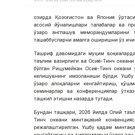
Фото: Фан ва олий таълим вазирлиги
Ҳозирда Қозоғистон ва Япония ўртас
асосий йўналишлари талабалар ва про
ўзаро англашув меморандумларини 
ташаббусларни амалга оширишни ўз ичиг
Ташриф давомидаги муҳим воқеаларда
таълим вазирлиги ва Осиё-Тинч океани
бўлган Рицумейкан Осиё-Тинч океани 
келишувнинг имзоланиши бўлди. Ушбу 
ўзаро алоқаларни кенгайтириш, қўш
семинарлар ва конференциялар ўтка
ташкил этишни назарда тутади.
Бундан ташқари, 2026 йилда Олий таъ
Тинч океани минтақавий конвенция
режалаштирилган. Ушбу қадам минтақа
кенгайтириш ва дипломларни ўзаро тан