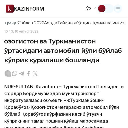
KAZINFORM
ЎЗ
Сайлов-2026
Ақорда
Тайинлов
Ҳодиса
Қонун ва интизо
Тренд:
10:43, 10 Август 2022
Қозоғистон ва Туркманистон
ўртасидаги автомобил йўли бўйлаб
кўприк қурилиши бошланди
NUR-SULTAN. Kazinform – Туркманистон Президенти
Сердар Бердимуҳамедов муҳим транспорт
инфратузилмаси объекти – «Туркманбоши-
Қорабўғоз-Қозоғистон чегараси» автомобил йўли
бўйлаб Қорабўғоз кўрфазини кесиб ўтувчи
кўприкнинг тамал тошини қўйиш маросимида
иштирок этди, дея хабар беради Kazinform