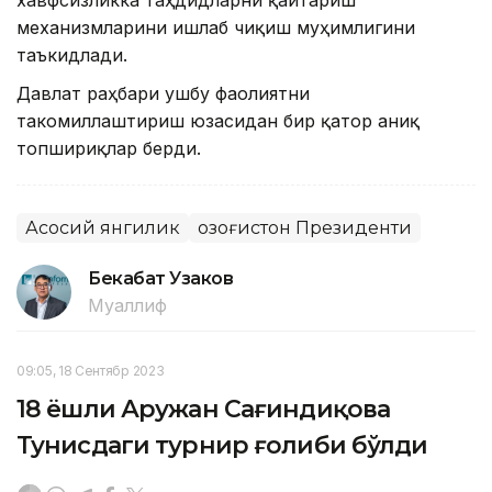
механизмларини ишлаб чиқиш муҳимлигини
таъкидлади.
Давлат раҳбари ушбу фаолиятни
такомиллаштириш юзасидан бир қатор аниқ
топшириқлар берди.
Асосий янгилик
Қозоғистон Президенти
Бекабат Узаков
Муаллиф
09:05, 18 Сентябр 2023
18 ёшли Аружан Сағиндиқова
Тунисдаги турнир ғолиби бўлди