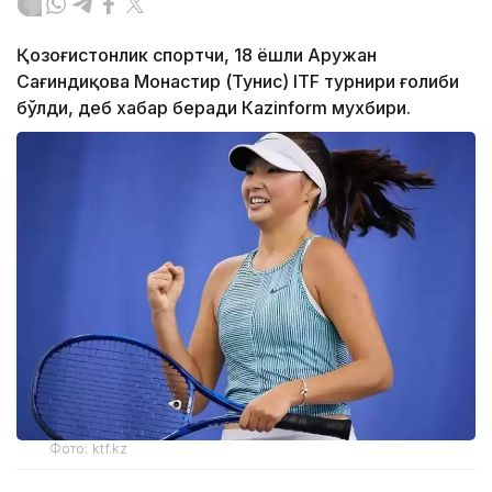
Қозоғистонлик спортчи, 18 ёшли Аружан
Сағиндиқова Монастир (Тунис) ITF турнири ғолиби
бўлди, деб хабар беради Каzinform мухбири.
Фото: ktf.kz