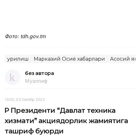
Фото: tdh.gov.tm
Қурилиш
Марказий Осиё хабарлари
Асосий ян
без автора
Муаллиф
13:00, 03 Октябр 2023
ҚР Президенти “Давлат техника
хизмати” акциядорлик жамиятига
ташриф буюрди