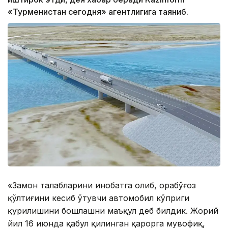
«Турменистан сегодня» агентлигига таяниб.
«Замон талабларини инобатга олиб, Қорабўғоз
қўлтиғини кесиб ўтувчи автомобил кўприги
қурилишини бошлашни маъқул деб билдик. Жорий
йил 16 июнда қабул қилинган қарорга мувофиқ,