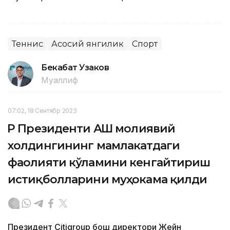
Теннис
Асосий янгилик
Спорт
Бекабат Узаков
Муаллиф
07:02, 18 Сентябр 2023
ҚР Президенти АҚШ молиявий
холдингининг мамлакатдаги
фаолияти кўламини кенгайтириш
истиқболларини муҳокама қилди
Президент Citigroup бош директори Жейн