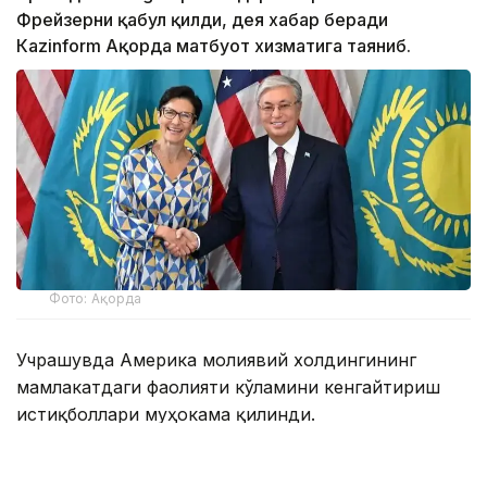
Фрейзерни қабул қилди, дея хабар беради
Кazinform Ақорда матбуот хизматига таяниб.
Фото: Ақорда
Учрашувда Америка молиявий холдингининг
мамлакатдаги фаолияти кўламини кенгайтириш
истиқболлари муҳокама қилинди.
Мамлакатдаги ягона Америка банки бўлган Citibank
Kazakhstan халқаро инвесторлар, давлат сектори