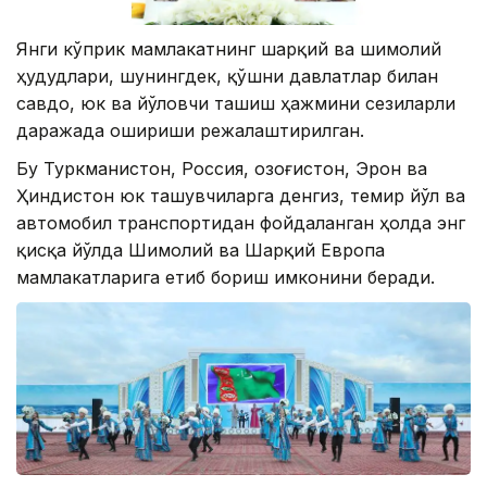
Янги кўприк мамлакатнинг шарқий ва шимолий
ҳудудлари, шунингдек, қўшни давлатлар билан
савдо, юк ва йўловчи ташиш ҳажмини сезиларли
даражада ошириши режалаштирилган.
Бу Туркманистон, Россия, Қозоғистон, Эрон ва
Ҳиндистон юк ташувчиларга денгиз, темир йўл ва
автомобил транспортидан фойдаланган ҳолда энг
қисқа йўлда Шимолий ва Шарқий Европа
мамлакатларига етиб бориш имконини беради.