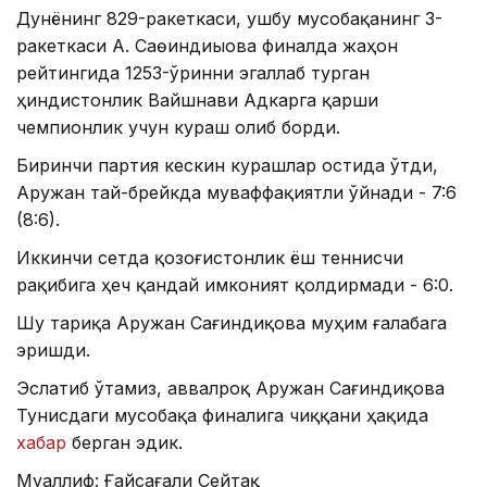
Дунёнинг 829-ракеткаси, ушбу мусобақанинг 3-
ракеткаси А. Саөиндиыова финалда жаҳон
рейтингида 1253-ўринни эгаллаб турган
ҳиндистонлик Вайшнави Адкарга қарши
чемпионлик учун кураш олиб борди.
Биринчи партия кескин курашлар остида ўтди,
Аружан тай-брейкда муваффақиятли ўйнади - 7:6
(8:6).
Иккинчи сетда қозоғистонлик ёш теннисчи
рақибига ҳеч қандай имконият қолдирмади - 6:0.
Шу тариқа Аружан Сағиндиқова муҳим ғалабага
эришди.
Эслатиб ўтамиз, аввалроқ Аружан Сағиндиқова
Тунисдаги мусобақа финалига чиққани ҳақида
хабар
берган эдик.
Муаллиф: Ғайсағали Сейтақ