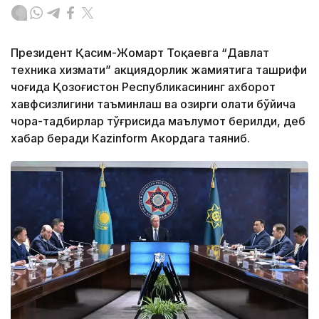
Президент Қасим-Жомарт Тоқаевга “Давлат
техника хизмати” акциядорлик жамиятига ташрифи
чоғида Қозоғистон Республикасининг ахборот
хавфсизлигини таъминлаш ва ҳозирги ҳолати бўйича
чора-тадбирлар тўғрисида маълумот берилди, деб
хабар беради Каzinform Акордага таяниб.