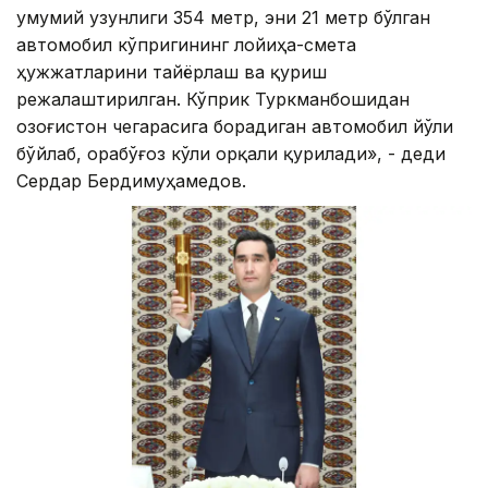
умумий узунлиги 354 метр, эни 21 метр бўлган
автомобил кўпригининг лойиҳа-смета
ҳужжатларини тайёрлаш ва қуриш
режалаштирилган. Кўприк Туркманбошидан
Қозоғистон чегарасига борадиган автомобил йўли
бўйлаб, Қорабўғоз кўли орқали қурилади», - деди
Сердар Бердимуҳамедов.