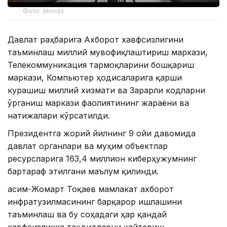
Фото: Akorda
Давлат раҳбарига Ахборот хавфсизлигини
таъминлаш миллий мувофиқлаштириш маркази,
Телекоммуникация тармоқларини бошқариш
маркази, Компьютер ҳодисаларига қарши
курашиш миллий хизмати ва Зарарли кодларни
ўрганиш маркази фаолиятининг жараёни ва
натижалари кўрсатилди.
Президентга жорий йилнинг 9 ойи давомида
давлат органлари ва муҳим объектлар
ресурсларига 163,4 миллион киберҳужумнинг
бартараф этилгани маълум қилинди.
Қасим-Жомарт Тоқаев мамлакат ахборот
инфратузилмасининг барқарор ишлашини
таъминлаш ва бу соҳадаги ҳар қандай
хавфсизликка таҳдидларни қайтариш