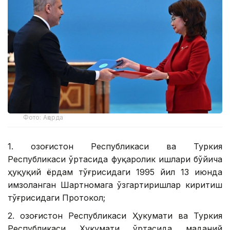
Фото: Ақорда
1. Қозоғистон Республикаси ва Туркия
Республикаси ўртасида фуқаролик ишлари бўйича
ҳуқуқий ёрдам тўғрисидаги 1995 йил 13 июнда
имзоланган Шартномага ўзгартиришлар киритиш
тўғрисидаги Протокол;
2. Қозоғистон Республикаси Ҳукумати ва Туркия
Республикаси Ҳукумати ўртасида маданий