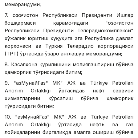
меморандуми;
7. Қозоғистон Республикаси Президенти Ишлар
бошқармаси қарамоғидаги "Қозоғистон
Республикаси Президенти Телерадиокомплекси"
хўжалик юритиш ҳуқуқига эга Республика давлат
корхонаси ва Туркия Телерадио корпорацияси
(ТРТ) ўртасида ўзаро англашув меморандуми;
8. Касалхона қурилишини молиялаштириш бўйича
ҳамкорлик тўғрисидаги битим;
9. "ҚазМунайГаз" МК” АЖ ва Türkiye Petrolleri
Anonim Ortaklığı ўртасидаь нефт сервиси
хизматларини кўрсатиш бўйича ҳамкорлик
тўғрисидаги битим;
10. "ҚазМунайГаз" МК” АЖ ва Türkiye Petrolleri
Anonim Ortaklığı ўртасида нефть ва газ
лойиҳаларини биргаликда амалга ошириш бўйича