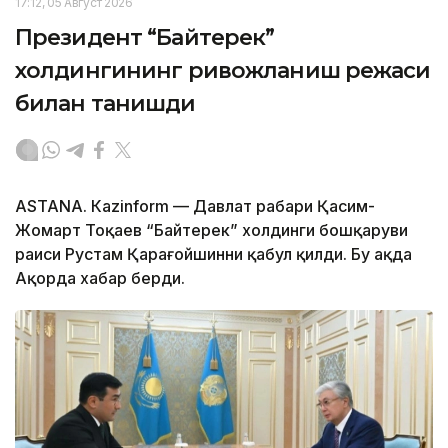
17:12, 05 Август 2026
Президент “Байтерек”
холдингининг ривожланиш режаси
билан танишди
ASTANА. Каzinform — Давлат раҳбари Қасим-
Жомарт Тоқаев “Байтерек” холдинги бошқаруви
раиси Рустам Қарағойшинни қабул қилди. Бу ҳақда
Ақорда хабар берди.