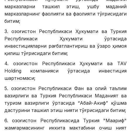
марказларни ташкил этиш, ушбу маданий
марказларнинг фаолияти ва фаолияти тўғрисидаги
битим;
3. Қозоғистон Республикаси Ҳукумати ва Туркия
Республикаси Ҳукумати ўртасида
инвестицияларни рағбатлантириш ва ўзаро ҳимоя
қилиш тўғрисидаги битим;
4. Қозоғистон Республикаси Ҳукумати ва TAV
Holding компанияси ўртасида инвестиция
шартномаси;
5. Қозоғистон Республикаси Фан ва олий таълим
вазирлиги ва Туркия Республикаси Маданият ва
туризм вазирлиги ўртасида “Абай-Акиф” қўшма
дастурини ташкил этиш нияти тўғрисидаги битим;
6. Қозоғистон Республикасида Туркия "Маариф"
жамғармасининг иккита мактабини очиш ният