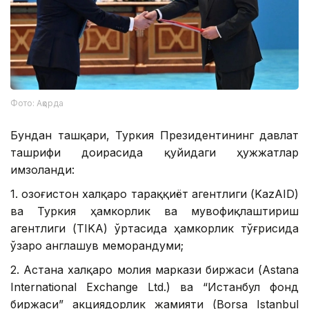
Фото: Ақорда
Бундан ташқари, Туркия Президентининг давлат
ташрифи доирасида қуйидаги ҳужжатлар
имзоланди:
1. Қозоғистон халқаро тараққиёт агентлиги (KazAID)
ва Туркия ҳамкорлик ва мувофиқлаштириш
агентлиги (TIKA) ўртасида ҳамкорлик тўғрисида
ўзаро англашув меморандуми;
2. Астана халқаро молия маркази биржаси (Astana
International Exchange Ltd.) ва “Истанбул фонд
биржаси” акциядорлик жамияти (Borsa Istanbul