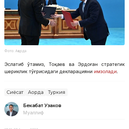
Фото: Ақорда
Эслатиб ўтамиз, Тоқаев ва Эрдоған стратегик
шериклик тўғрисидаги декларацияни
имзолади
.
Сиёсат
Ақорда
Туркия
Бекабат Узаков
Муаллиф