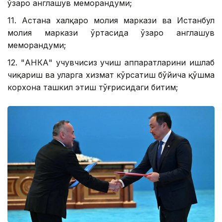
ўзаро англашув меморандуми;
11. Астана халқаро молия маркази ва Истанбул
молия маркази ўртасида ўзаро англашув
меморандуми;
12. "АНКА" учувчисиз учиш аппаратларини ишлаб
чиқариш ва уларга хизмат кўрсатиш бўйича қўшма
корхона ташкил этиш тўғрисидаги битим;