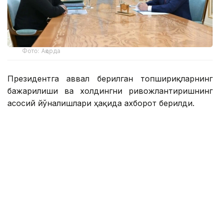
Фото: Ақорда
Президентга аввал берилган топшириқларнинг
бажарилиши ва холдингни ривожлантиришнинг
асосий йўналишлари ҳақида ахборот берилди.
Қасим-Жомарт Тоқаевга инвестиция ва кредит
портфели 14,3 триллион тенгега етиши ва 16,5
триллион тенгега етиши, йиллик соф фойда эса
400 миллиард тенгедан ошиши кутилаётгани
маълум қилинди.
— 2025 йил натижаларига кўра, холдинг
кўмагида 77,5 минг оила, жумладан,
навбатда турган 11,6 минг оила уй-жой