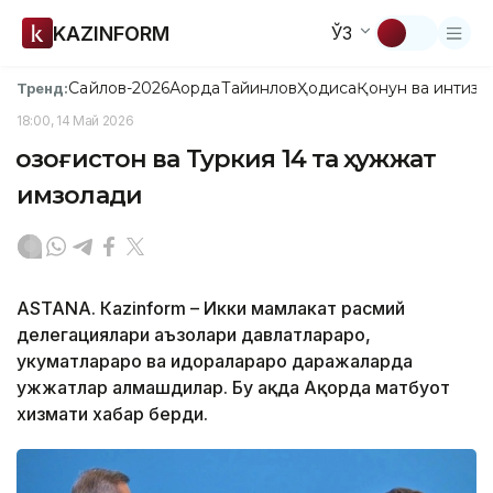
KAZINFORM
ЎЗ
Сайлов-2026
Ақорда
Тайинлов
Ҳодиса
Қонун ва интизо
Тренд:
18:00, 14 Май 2026
Қозоғистон ва Туркия 14 та ҳужжат
имзолади
ASTANА. Каzinform – Икки мамлакат расмий
делегациялари аъзолари давлатлараро,
ҳукуматлараро ва идоралараро даражаларда
ҳужжатлар алмашдилар. Бу ҳақда Ақорда матбуот
хизмати хабар берди.