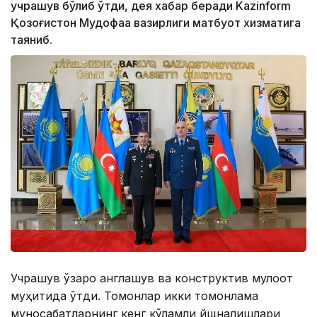
учрашув бўлиб ўтди, дея хабар беради Kazinform
Қозоғистон Мудофаа вазирлиги матбуот хизматига
таяниб.
Учрашув ўзаро англашув ва конструктив мулоқот
муҳитида ўтди. Томонлар икки томонлама
муносабатларнинг кенг кўламли йщналишлари