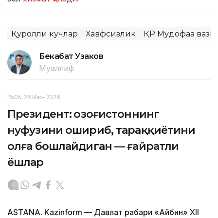
Қуролли кучлар
Хавфсизлик
ҚР Мудофаа вази
Бекабат Узаков
Муаллиф
15:05, 26 Июн 2026
Президент: Қозоғистоннинг
нуфузини ошириб, тараққиётини
олға бошлайдиган — ғайратли
ёшлар
ASTANA. Kazinform — Давлат раҳбари «Айбин» XII