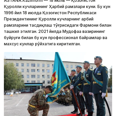
АSTANА.Кazinform — 18 июль — Қозоғистон
Қуролли кучларининг Ҳарбий рамзлари куни. Бу кун
1996 йил 18 июлда Қозоғистон Республикаси
Президентининг Қуролли кучларнинг ҳарбий
рамзларини тасдиқлаш тўғрисидаги Фармони билан
ташкил этилган. 2021 йилда Мудофаа вазирининг
буйруғи билан бу кун профессионал байрамлар ва
махсус кунлар рўйхатига киритилган.