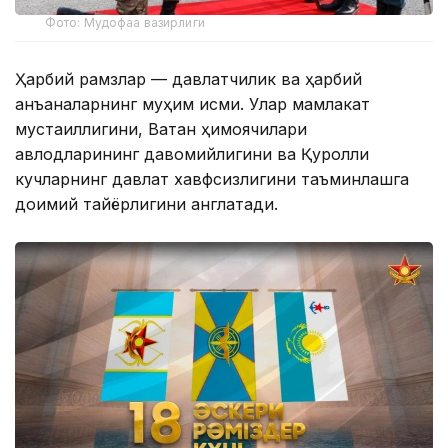
Фото: Мудофаа вазирлиги
Ҳарбий рамзлар — давлатчилик ва ҳарбий
анъаналарнинг муҳим қисми. Улар мамлакат
мустақиллигини, Ватан ҳимоячилари
авлодларининг давомийлигини ва Қуролли
кучларнинг давлат хавфсизлигини таъминлашга
доимий тайёрлигини англатади.