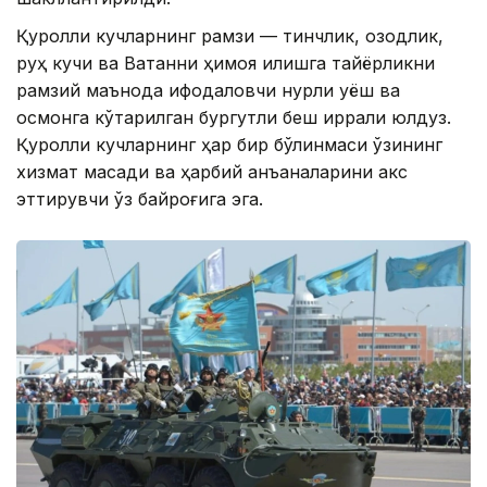
Қуролли кучларнинг рамзи — тинчлик, озодлик,
руҳ кучи ва Ватанни ҳимоя қилишга тайёрликни
рамзий маънода ифодаловчи нурли қуёш ва
осмонга кўтарилган бургутли беш қиррали юлдуз.
Қуролли кучларнинг ҳар бир бўлинмаси ўзининг
хизмат мақсади ва ҳарбий анъаналарини акс
эттирувчи ўз байроғига эга.