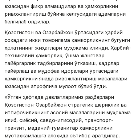
юзасидан фикр алмашдилар ва ҳамкорликни
ривожлантириш бўйича келгусидаги қадамларни
белгилаб олдилар.
Қозоғистон ва Озарбайжон ўртасидаги ҳарбий
соҳадаги икки томонлама ҳамкорликнинг бугунги
ҳолатининг жиҳатлари муҳокама қилинди. Ҳарбий-
техникавий ҳамкорлик, қўшма жанговар
тайёргарлик тадбирларини ўтказиш, кадрлар
тайёрлаш ва мудофаа идоралари ўртасидаги
ҳамкорликни янада ривожлантириш масалалари
юзасидан атрофлича мулоқот бўлиб ўтди.
«Ўтган ҳафтада давлатларимиз раҳбарлари
Қозоғистон-Озарбайжон стратегик шериклик ва
иттифоқчиликнинг асосий масалаларини муҳокама
қилиб, сиёсий, савдо-иқтисодий, транспорт-
транзит, маданий-гуманитар ҳамкорликни
мустаҳкамлашга алоҳида эътибор қаратдилар.