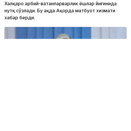
Халқаро ҳарбий-ватанпарварлик ёшлар йиғинида
нутқ сўзлади. Бу ҳақда Ақорда матбуот хизмати
хабар берди.
Photo credit: Akorda
Президент Қасим-Жомарт Тоқаев Ақмола
вилоятининг Щучинск шаҳрида ўтаётган «Айбин»