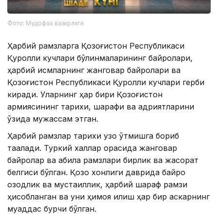
Фото: Мудофаа вазирлиги
Ҳарбий рамзларга Қозоғистон Республикаси
Қуролли кучлари бўлинмаларининг байроқлари,
ҳарбий қисмларнинг жанговар байроқлари ва
Қозоғистон Республикаси Қуролли кучлари герби
киради. Уларнинг ҳар бири Қозоғистон
армиясининг тарихи, шарафи ва қадриятларини
ўзида мужассам этган.
Ҳарбий рамзлар тарихи узоқ ўтмишга бориб
тақалади. Туркий халқлар орасида жанговар
байроқлар ва қабила рамзлари бирлик ва жасорат
белгиси бўлган. Қозоқ хонлиги даврида байроқ
озодлик ва мустақиллик, ҳарбий шараф рамзи
ҳисобланган ва уни ҳимоя қилиш ҳар бир аскарнинг
муқаддас бурчи бўлган.