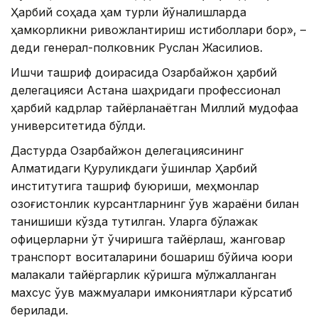
Ҳарбий соҳада ҳам турли йўналишларда
ҳамкорликни ривожлантириш истиқболлари бор», –
деди генерал-полковник Руслан Жақсилиқов.
Ишчи ташриф доирасида Озарбайжон ҳарбий
делегацияси Астана шаҳридаги профессионал
ҳарбий кадрлар тайёрланаётган Миллий мудофаа
университетида бўлди.
Дастурда Озарбайжон делегациясининг
Алматидаги Қуруқликдаги қўшинлар Ҳарбий
институтига ташриф буюриши, меҳмонлар
қозоғистонлик курсантларнинг ўқув жараёни билан
танишиши кўзда тутилган. Уларга бўлажак
офицерларни ўт ўчиришга тайёрлаш, жанговар
транспорт воситаларини бошқариш бўйича юқори
малакали тайёргарлик кўришга мўлжалланган
махсус ўқув мажмуалари имкониятлари кўрсатиб
берилади.