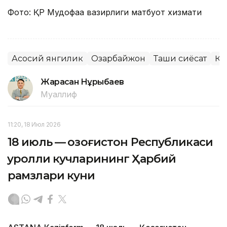
Фото: ҚР Мудофаа вазирлиги матбуот хизмати
Асосий янгилик
Озарбайжон
Ташқи сиёсат
ҚР
Жарасқан Нұрыбаев
Муаллиф
11:20, 18 Июл 2026
18 июль — Қозоғистон Республикаси
Қуролли кучларининг Ҳарбий
рамзлари куни