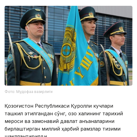
Фото: Мудофаа вазирлиги
Қозоғистон Республикаси Қуролли кучлари
ташкил этилгандан сўнг, қозоқ халқининг тарихий
мероси ва замонавий давлат анъаналарини
бирлаштирган миллий ҳарбий рамзлар тизими
шакллантирилди.