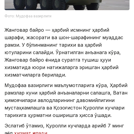
Фото: Мудофаа вазирлиги
Жанговар байроқ — ҳарбий қисмнинг ҳарбий
шарафи, жасорати ва шон-шарафининг муқаддас
рамзи. У бўлинманинг тарихи ва ҳарбий
ютуқларини сақлайди. Ўрнатилган анъанага кўра,
Жанговар байроқ ёнида суратга тушиш ҳуқуқи
хизматида юқори натижаларга эришган ҳарбий
хизматчиларга берилади.
Мудофаа вазирлиги маълумотларига кўра, Ҳарбий
рамзлар куни ҳарбий анъаналарни сақлашга, Ватан
ҳимоячилари авлодларининг давомийлигини
мустаҳкамлашга ва Қозоғистон Қуролли кучлари
тарихига ҳурматни оширишга ҳисса қўшади.
Эслатиб ўтамиз, Қуролли кучларда қарийб 7 минг
аёл
хизмат қилади
.