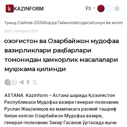
KAZINFORM
ЎЗ
Сайлов-2026
Ақорда
Тайинлов
Ҳодиса
Қонун ва интизо
Тренд:
08:21, 19 Апрел 2023
Қозоғистон ва Озарбайжон мудофаа
вазирликлари раҳбарлари
томонидан ҳамкорлик масалалари
муҳокама қилинди
ASTANA. Kazinform – Астана шаҳрида Қозоғистон
Республикаси Мудофаа вазири генерал-полковник
Руслан Жақсилиқов ва мамлакага расмий ташриф
билан келган Озарбайжон Мудофаа вазири,
генерал-полковник Закир Гасанов ўртасида ишчи