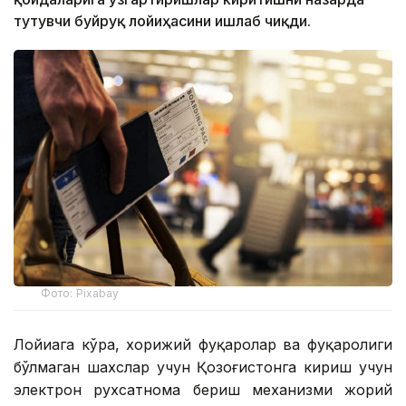
тутувчи буйруқ лойиҳасини ишлаб чиқди.
Фото: Pixabay
Лойиҳага кўра, хорижий фуқаролар ва фуқаролиги
бўлмаган шахслар учун Қозоғистонга кириш учун
электрон рухсатнома бериш механизми жорий