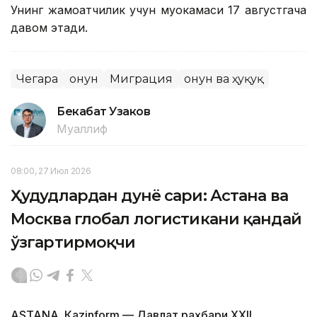
Унинг жамоатчилик учун муҳокамаси 17 августгача
давом этади.
Чегара
Қонун
Миграция
Қонун ва ҳуқуқ
Бекабат Узаков
Муаллиф
08:00, 27 Июл 2026
Ҳудудлардан дунё сари: Астана ва
Москва глобал логистикани қандай
ўзгартирмоқчи
ASTANА. Кazinform — Давлат раҳбари ХХII