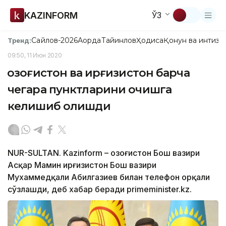
KAZINFORM
ЎЗ
Сайлов-2026
Ақорда
Тайинлов
Ҳодиса
Қонун ва интизо
Тренд:
09:50, 11 Июн 2020
Қозоғистон ва Қирғизистон барча
чегара пунктларини очишга
келишиб олишди
NUR-SULTAN. Kazinform – Қозоғистон Бош вазири
Асқар Мамин Қирғизистон Бош вазири
Мухаммедқали Абилгазиев билан телефон орқали
сўзлашди, деб хабар беради primeminister.kz.