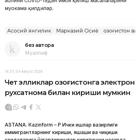
аҳолини COVID-19дан ҳимоя қилиш масалаларини
муҳокама қилдилар.
Асосий янгилик
Марказий Осиё
Қозоғистон в
без автора
Муаллиф
14:37, 04 Август 2026
Чет элликлар Қозоғистонга электрон
рухсатнома билан кириши мумкин
ASTANА. Кazinform – ҚР Ички ишлар вазирлиги
иммигрантларнинг кириши, яшаши ва чиқиши
қоидаларига ўзгартиришлар киритишни назарда