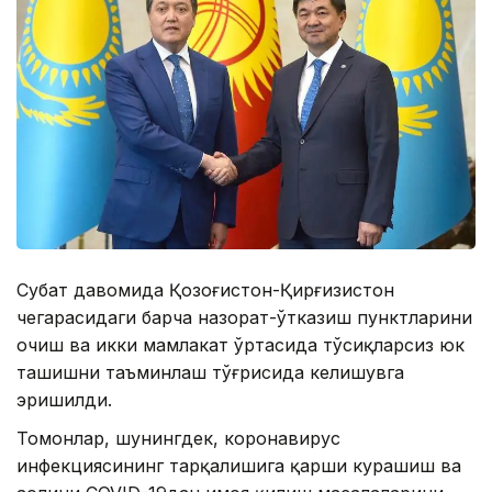
Суҳбат давомида Қозоғистон-Қирғизистон
чегарасидаги барча назорат-ўтказиш пунктларини
очиш ва икки мамлакат ўртасида тўсиқларсиз юк
ташишни таъминлаш тўғрисида келишувга
эришилди.
Томонлар, шунингдек, коронавирус
инфекциясининг тарқалишига қарши курашиш ва