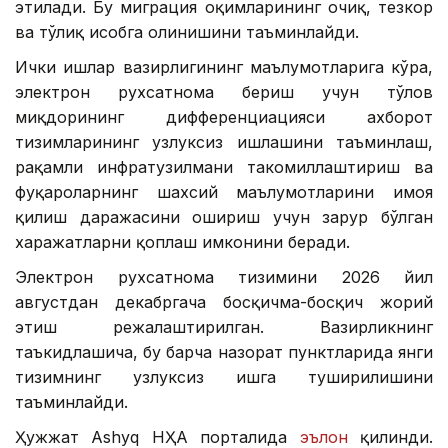
этилади. Бу миграция оқимларининг очиқ, тезкор
ва тўлиқ ҳисобга олинишини таъминлайди.
Ички ишлар вазирлигининг маълумотларига кўра,
электрон рухсатнома бериш учун тўлов
миқдорининг дифференциацияси ахборот
тизимларининг узлуксиз ишлашини таъминлаш,
рақамли инфратузилмани такомиллаштириш ва
фуқароларнинг шахсий маълумотларини ҳимоя
қилиш даражасини ошириш учун зарур бўлган
харажатларни қоплаш имконини беради.
Электрон рухсатнома тизимини 2026 йил
августдан декабргача босқичма-босқич жорий
этиш режалаштирилган. Вазирликнинг
таъкидлашича, бу барча назорат пунктларида янги
тизимнинг узлуксиз ишга туширилишини
таъминлайди.
Ҳужжат Ashyq НҲА порталида
эълон
қилинди.