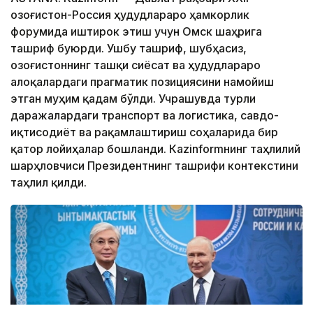
Қозоғистон-Россия ҳудудлараро ҳамкорлик
форумида иштирок этиш учун Омск шаҳрига
ташриф буюрди. Ушбу ташриф, шубҳасиз,
Қозоғистоннинг ташқи сиёсат ва ҳудудлараро
алоқалардаги прагматик позициясини намойиш
этган муҳим қадам бўлди. Учрашувда турли
даражалардаги транспорт ва логистика, савдо-
иқтисодиёт ва рақамлаштириш соҳаларида бир
қатор лойиҳалар бошланди. Кazinformнинг таҳлилий
шарҳловчиси Президентнинг ташрифи контекстини
таҳлил қилди.