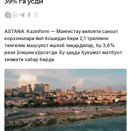
39% га ўсди
ASTANА. Кazinform — Манғистау вилояти саноат
корхоналари йил бошидан бери 2,1 триллион
тенгелик маҳсулот ишлаб чиқардилар, бу 3,6%
реал ўсишни кўрсатди. Бу ҳақда Ҳукумат матбуот
хизмати хабар берди.