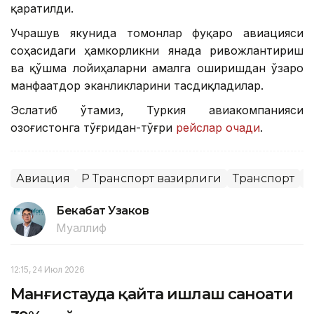
қаратилди.
Учрашув якунида томонлар фуқаро авиацияси
соҳасидаги ҳамкорликни янада ривожлантириш
ва қўшма лойиҳаларни амалга оширишдан ўзаро
манфаатдор эканликларини тасдиқладилар.
Эслатиб ўтамиз, Туркия авиакомпанияси
Қозоғистонга тўғридан-тўғри
рейслар очади
.
Авиация
ҚР Транспорт вазирлиги
Транспорт
Х
Бекабат Узаков
Муаллиф
12:15, 24 Июл 2026
Манғистауда қайта ишлаш саноати