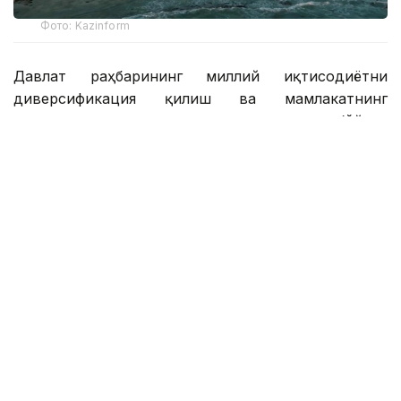
Фото: Kazinform
Давлат раҳбарининг миллий иқтисодиётни
диверсификация қилиш ва мамлакатнинг
транспорт ва логистика салоҳиятини очиш бўйича
топшириқларини амалга ошириш доирасида
Манғистау вилоятида қайта ишлаш сектори ва
инфратузилма салоҳиятини мустаҳкамлаш бўйича
тизимли ишлар олиб борилмоқда.
2026 йилнинг биринчи ярми натижаларига кўра,
ҳудуд асосий соҳаларда барқарор ривожланишни
намойиш этди. Иқтисодий ўсишнинг асосий
улуши қайта ишлаш саноати, қурилиш саноати ва
транспорт-логистика комплекси томонидан
таъминланди.
Манғистау вилояти саноат корхоналари йил