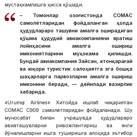
мустаҳкамлашга ҳисса қўшади.
– Томонлар Қозоғистонда CОМАC
самолётларидан фойдаланган ҳолда
ҳудудлараро ташувни амалга оширадиган
қўшма ҳудудий авиакомпанияни яратиш
лойиҳасини амалга ошириш
имкониятларини муҳокама қилишди.
Бундай авиакомпания Зайсан, Қатонқарағай
ва юқори туристик салоҳиятга эга бошқа
шаҳарларга парвозларни амалга ошириш
имконини беради, — дейилади вазирлик
хабарида.
«Urumqi Airlines» Хитойда ишлаб чиқарилган
COMAC C909 самолётларидан фойдаланади. Шу
муносабат билан учрашувда ҳудудлараро
авиаташувларни ривожлантириш ва янги
йўналишларни ишга туширишга алоҳида эътибор