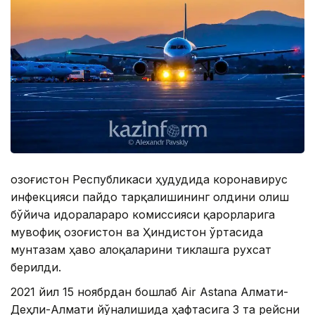
Қозоғистон Республикаси ҳудудида коронавирус
инфекцияси пайдо тарқалишининг олдини олиш
бўйича идоралараро комиссияси қарорларига
мувофиқ Қозоғистон ва Ҳиндистон ўртасида
мунтазам ҳаво алоқаларини тиклашга рухсат
берилди.
2021 йил 15 ноябрдан бошлаб Air Astana Алмати-
Деҳли-Алмати йўналишида ҳафтасига 3 та рейсни