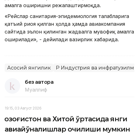
амалга оширишни режалаштирмоқда.
«Рейслар санитария-эпидемиология талабларига
қатъий риоя қилган ҳолда ҳамда авиакомпания
сайтида эълон қилинган жадвалга мувофиқ амалга
оширилади», - дейилади вазирлик хабарида.
Асосий янгилик
ҚР Индустрия ва инфратузилм
без автора
Муаллиф
19:15, 03 Август 2026
Қозоғистон ва Хитой ўртасида янги
авиайўналишлар очилиши мумкин