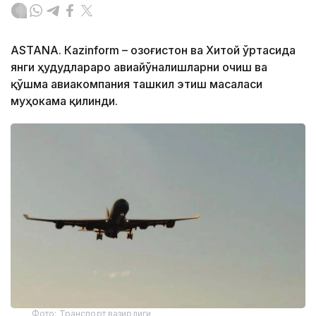
ASTANА. Кazinform – Қозоғистон ва Хитой ўртасида
янги ҳудудлараро авиайўналишларни очиш ва
қўшма авиакомпания ташкил этиш масаласи
муҳокама қилинди.
Фото: Транспорт вазирлиги