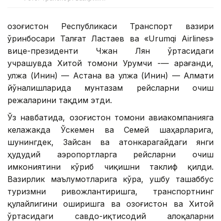
Қозоғистон Республикаси Транспорт вазири
ўринбосари Талғат Ластаев ва «Urumqi Airlines»
вице-президенти Чжан Лян ўртасидаги
учрашувда Хитой томони Урумчи -— Қарағанди,
Қулжа (Инин) — Астана ва Қулжа (Инин) — Алмати
йўналишларида мунтазам рейсларни очиш
режаларини тақдим этди.
Ўз навбатида, Қозоғистон томони авиакомпанияга
келажакда Ўскемен ва Семей шаҳарларига,
шунингдек, Зайсан ва Қатонкарагайдаги янги
ҳудудий аэропортларга рейсларни очиш
имкониятини кўриб чиқишни таклиф қилди.
Вазирлик маълумотларига кўра, ушбу ташаббус
туризмни ривожлантиришга, транспортнинг
қулайлигини оширишга ва Қозоғистон ва Хитой
ўртасидаги савдо-иқтисодий алоқаларни