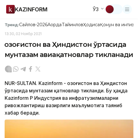
KAZINFORM
ЎЗ
Сайлов-2026
Ақорда
Тайинлов
Ҳодиса
Қонун ва интизо
Тренд:
13:30, 02 Ноябр 2021
Қозоғистон ва Ҳиндистон ўртасида
мунтазам авиақатновлар тикланади
NUR-SULTAN. Kazinform - Қозоғистон ва Ҳиндистон
ўртасида мунтазам қатновлар тикланди. Бу ҳақда
Kazinform ҚР Индустрия ва инфратузилмаларни
ривожлантириш вазирлиги маълумотига таяниб
хабар беради.