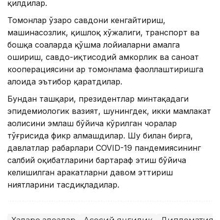
қилдилар.
Томонлар ўзаро савдони кенгайтириш,
машинасозлик, қишлоқ хўжалиги, транспорт ва
бошқа соҳаларда қўшма лойиҳаларни амалга
ошириш, савдо-иқтисодий ҳамкорлик ва саноат
кооперациясини ҳар томонлама фаоллаштиришга
алоҳида эътибор қаратдилар.
Бундан ташқари, президентлар минтақадаги
эпидемиологик вазият, шунингдек, икки мамлакат
аҳолисини эмлаш бўйича кўрилган чоралар
тўғрисида фикр алмашдилар. Шу билан бирга,
давлатлар раҳбарлари COVID-19 пандемиясининг
салбий оқибатларини бартараф этиш бўйича
келишилган ҳаракатларни давом эттириш
ниятларини тасдиқладилар.