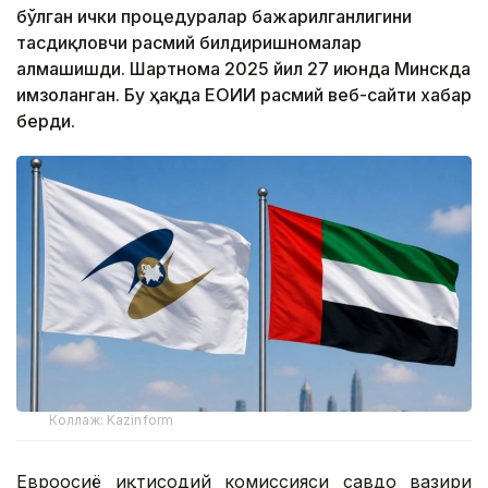
бўлган ички процедуралар бажарилганлигини
тасдиқловчи расмий билдиришномалар
алмашишди. Шартнома 2025 йил 27 июнда Минскда
имзоланган. Бу ҳақда ЕОИИ расмий веб-сайти хабар
берди.
Коллаж: Kazinform
Евроосиё иқтисодий комиссияси савдо вазири