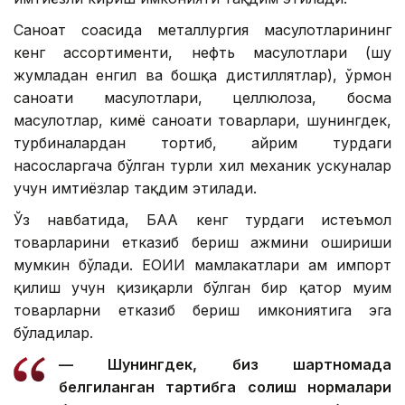
Саноат соҳасида металлургия маҳсулотларининг
кенг ассортименти, нефть маҳсулотлари (шу
жумладан енгил ва бошқа дистиллятлар), ўрмон
саноати маҳсулотлари, целлюлоза, босма
маҳсулотлар, кимё саноати товарлари, шунингдек,
турбиналардан тортиб, айрим турдаги
насосларгача бўлган турли хил механик ускуналар
учун имтиёзлар тақдим этилади.
Ўз навбатида, БАА кенг турдаги истеъмол
товарларини етказиб бериш ҳажмини ошириши
мумкин бўлади. ЕОИИ мамлакатлари ҳам импорт
қилиш учун қизиқарли бўлган бир қатор муҳим
товарларни етказиб бериш имкониятига эга
бўладилар.
— Шунингдек, биз шартномада
белгиланган тартибга солиш нормалари