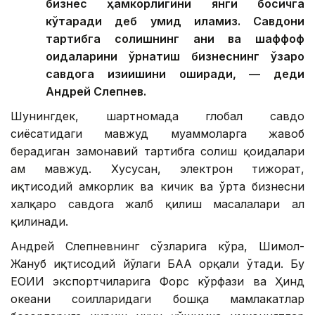
бизнес ҳамкорлигини янги босқичга
кўтаради деб умид қиламиз. Савдони
тартибга солишнинг аниқ ва шаффоф
қоидаларини ўрнатиш бизнеснинг ўзаро
савдога қизиқишини оширади, — деди
Андрей Слепнев.
Шунингдек, шартномада глобал савдо
сиёсатидаги мавжуд муаммоларга жавоб
берадиган замонавий тартибга солиш қоидалари
ҳам мавжуд. Хусусан, электрон тижорат,
иқтисодий ҳамкорлик ва кичик ва ўрта бизнесни
халқаро савдога жалб қилиш масалалари ҳал
қилинади.
Андрей Слепневнинг сўзларига кўра, Шимол-
Жануб иқтисодий йўлаги БАА орқали ўтади. Бу
ЕОИИ экспортчиларига Форс кўрфази ва Ҳинд
океани соҳилларидаги бошқа мамлакатлар