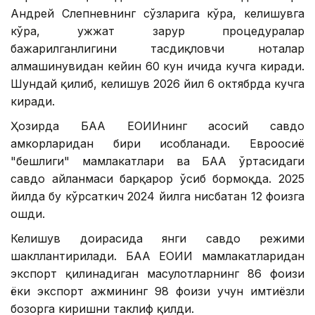
Андрей Слепневнинг сўзларига кўра, келишувга
кўра, ҳужжат зарур процедуралар
бажарилганлигини тасдиқловчи ноталар
алмашинувидан кейин 60 кун ичида кучга киради.
Шундай қилиб, келишув 2026 йил 6 октябрда кучга
киради.
Ҳозирда БАА ЕОИИнинг асосий савдо
ҳамкорларидан бири ҳисобланади. Евроосиё
"бешлиги" мамлакатлари ва БАА ўртасидаги
савдо айланмаси барқарор ўсиб бормоқда. 2025
йилда бу кўрсаткич 2024 йилга нисбатан 12 фоизга
ошди.
Келишув доирасида янги савдо режими
шакллантирилади. БАА ЕОИИ мамлакатларидан
экспорт қилинадиган маҳсулотларнинг 86 фоизи
ёки экспорт ҳажмининг 98 фоизи учун имтиёзли
бозорга киришни таклиф қилди.