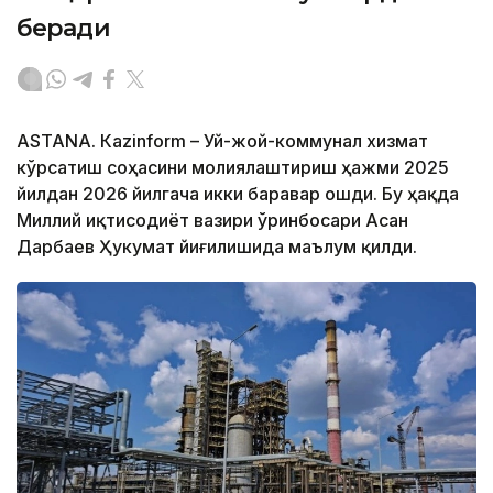
беради
ASTANА. Кazinform – Уй-жой-коммунал хизмат
кўрсатиш соҳасини молиялаштириш ҳажми 2025
йилдан 2026 йилгача икки баравар ошди. Бу ҳақда
Миллий иқтисодиёт вазири ўринбосари Асан
Дарбаев Ҳукумат йиғилишида маълум қилди.