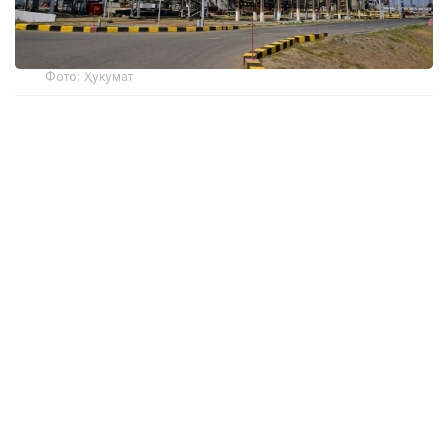
Фото: Ҳукумат
Вазир ўринбосарининг сўзларига кўра, бу
"Энергетика ва коммунал хизматлар соҳасини
модернизация қилиш" миллий лойиҳасида кўзда
тутилган янги механизмларнинг самарадорлигини
яққол кўрсатади.
– Миллий лойиҳани амалга ошириш учун
хусусий ва хорижий капитал жалб қилинди.
2026 йил учун тасдиқланган кредитларнинг
умумий миқдори 625 миллиард тенгени
ташкил этади. Унда олтита етакчи халқаро
молия институти иштирок этмоқда. Ушбу
чора-тадбирлар узоқ муддатли ва арзон
нархларда молиявий ресурсларни жалб