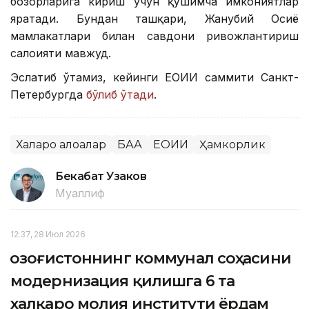
бозорларига кириш учун қўшимча имкониятлар
яратади. Бундан ташқари, Жанубий Осиё
мамлакатлари билан савдони ривожлантириш
салоҳияти мавжуд.
Эслатиб ўтамиз, кейинги ЕОИИ саммити Санкт-
Петербургда
бўлиб ўтади
.
Халқаро алоқалар
БАА
ЕОИИ
Ҳамкорлик
Бекабат Узаков
Муаллиф
12:37, 28 Июл 2026
Қозоғистоннинг коммунал соҳасини
модернизация қилишга 6 та
халқаро молия институти ёрдам