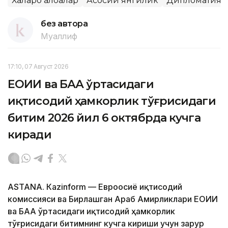
Халқаро алоқалар
Асосий янгилик
Дипломатия
без автора
Муаллиф
17:10, 07 Август 2026
ЕОИИ ва БАА ўртасидаги
иқтисодий ҳамкорлик тўғрисидаги
битим 2026 йил 6 октябрда кучга
киради
ASTANА. Кazinform — Евроосиё иқтисодий
комиссияси ва Бирлашган Араб Амирликлари ЕОИИ
ва БАА ўртасидаги иқтисодий ҳамкорлик
тўғрисидаги битимнинг кучга кириши учун зарур