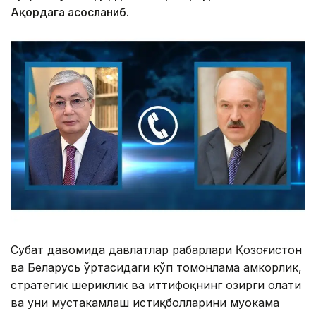
Ақордага асосланиб.
Суҳбат давомида давлатлар раҳбарлари Қозоғистон
ва Беларусь ўртасидаги кўп томонлама ҳамкорлик,
стратегик шериклик ва иттифоқнинг ҳозирги ҳолати
ва уни мустаҳкамлаш истиқболларини муҳокама