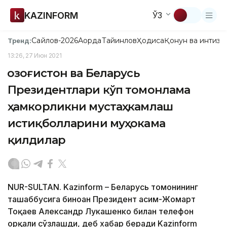
KAZINFORM
ЎЗ
Сайлов-2026
Ақорда
Тайинлов
Ҳодиса
Қонун ва интизо
Тренд:
13:26, 27 Июн 2021
Қозоғистон ва Беларусь
Президентлари кўп томонлама
ҳамкорликни мустаҳкамлаш
истиқболларини муҳокама
қилдилар
NUR-SULTAN. Kazinform – Беларусь томонининг
ташаббусига биноан Президент Қасим-Жомарт
Тоқаев Александр Лукашенко билан телефон
орқали сўзлашди, деб хабар беради Kazinform