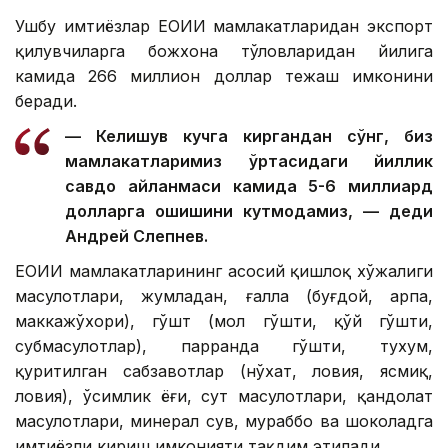
Ушбу имтиёзлар ЕОИИ мамлакатларидан экспорт
қилувчиларга божхона тўловларидан йилига
камида 266 миллион доллар тежаш имконини
беради.
— Келишув кучга киргандан сўнг, биз
мамлакатларимиз ўртасидаги йиллик
савдо айланмаси камида 5-6 миллиард
долларга ошишини кутмоқдамиз, — деди
Андрей Слепнев.
ЕОИИ мамлакатларининг асосий қишлоқ хўжалиги
маҳсулотлари, жумладан, ғалла (буғдой, арпа,
маккажўхори), гўшт (мол гўшти, қўй гўшти,
субмаҳсулотлар), парранда гўшти, тухум,
қуритилган сабзавотлар (нўхат, ловия, ясмиқ,
ловия), ўсимлик ёғи, сут маҳсулотлари, қандолат
маҳсулотлари, минерал сув, мураббо ва шоколадга
имтиёзли кириш имконияти тақдим этилади.