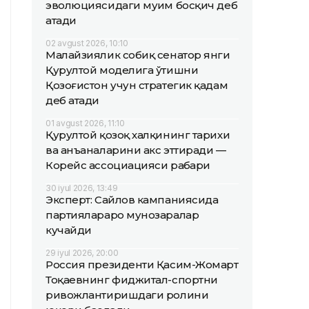
эволюциясидаги муҳим босқич деб
атади
02 avgust 2026, 10:10
Малайзиялик собиқ сенатор янги
Қурултой моделига ўтишни
Қозоғистон учун стратегик қадам
деб атади
01 avgust 2026, 11:10
Қурултой қозоқ халқининг тарихи
ва анъаналарини акс эттиради —
Корейс ассоциацияси раҳбари
30 iyul 2026, 13:49
Эксперт: Сайлов кампаниясида
партиялараро мунозаралар
кучайди
29 iyul 2026, 20:00
Россия президенти Қасим-Жомарт
Тоқаевнинг фиджитал-спортни
ривожлантиришдаги ролини