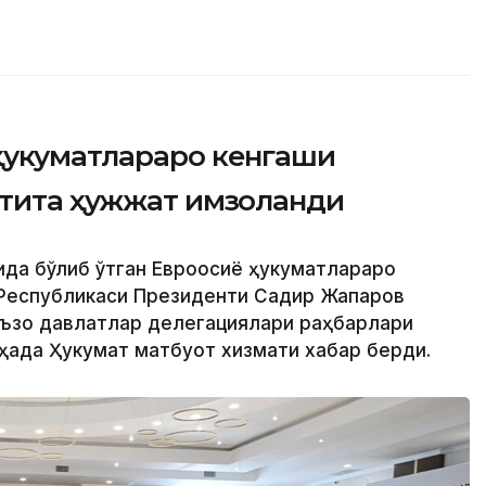
ҳукуматлараро кенгаши
лтита ҳужжат имзоланди
ида бўлиб ўтган Евроосиё ҳукуматлараро
 Республикаси Президенти Садир Жапаров
аъзо давлатлар делегациялари раҳбарлари
ҳақда Ҳукумат матбуот хизмати хабар берди.