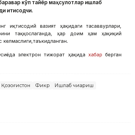
 баравар кўп тайёр маҳсулотлар ишлаб
ди иқтисодчи.
нг иқтисодий вазият ҳақидаги тасаввурлари,
рини таққослаганда, ҳар доим ҳам ҳақиқий
 келмаслиги,таъкидланган.
Осиёда электрон тижорат ҳақида
хабар
берган
Қозоғистон
Фикр
Ишлаб чиқариш