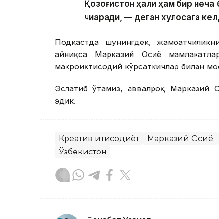
Қозоғистон ҳали ҳам бир неча
чиқаради, — деган хулосага кел
Подкастда шунингдек, жамоатчиликни
айниқса Марказий Осиё мамлакатла
макроиқтисодий кўрсаткичлар билан мос
Эслатиб ўтамиз, аввалроқ Марказий 
эдик.
Креатив иқтисодиёт
Марказий Осиё
Ўзбекистон