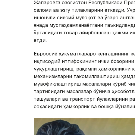
Жапаровга Қозоғистон Республикаси Пр
саломи ва эзгу тилакларини етказди. У
ишончли сиёсий мулоқот ва ўзаро англа
янада мустаҳкамланаётгани таъкидланди.
ўртасидаги товар айирбошлаш ҳажми икк
етди.
Евроосиё ҳукуматлараро кенгашининг к
иқтисодий иттифоқининг ички бозорини
чуқурлаштириш, рақамли ҳамкорликни 
механизмларни такомиллаштириш ҳамда
мувофиқлаштириш масалалари кўриб чиқ
тартибидаги масалалар бўйича ҳисоботл
ташувлари ва транспорт йўлакларини р
соҳасидаги ҳамкорлик ва бошқа йўнали