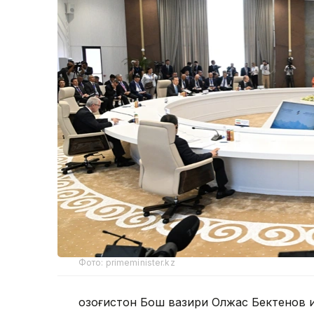
Фото: primeminister.kz
Қозоғистон Бош вазири Олжас Бектенов 