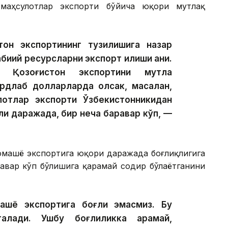
 маҳсулотлар экспорти бўйича юқори мутлақ
он экспортининг тузилишига назар
биий ресурсларни экспорт қилиши аниқ.
 Қозоғистон экспортини мутлақ
ардлаб долларларда олсак, масалан,
лотлар экспорти Ўзбекистонникидан
ли даражада, бир неча баравар кўп, —
хомашё экспортига юқори даражада боғлиқлигига
равар кўп бўлишига қарамай содир бўлаётганини
шё экспортига боғлиқ эмасмиз. Бу
лади. Ушбу боғлиқликка қарамай,