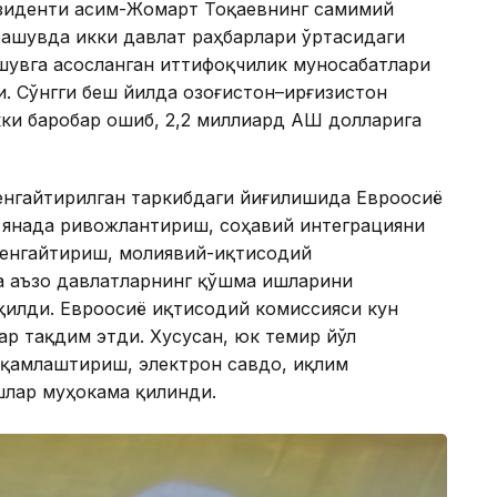
езиденти Қасим-Жомарт Тоқаевнинг самимий
чрашувда икки давлат раҳбарлари ўртасидаги
шувга асосланган иттифоқчилик муносабатлари
 Сўнгги беш йилда Қозоғистон–Қирғизистон
и баробар ошиб, 2,2 миллиард АҚШ долларига
енгайтирилган таркибдаги йиғилишида Евроосиё
 янада ривожлантириш, соҳавий интеграцияни
кенгайтириш, молиявий-иқтисодий
 аъзо давлатларнинг қўшма ишларини
илди. Евроосиё иқтисодий комиссияси кун
ар тақдим этди. Хусусан, юк темир йўл
ақамлаштириш, электрон савдо, иқлим
шлар муҳокама қилинди.