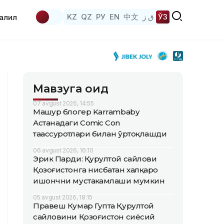
KZ
QZ
РУ
EN
中文
ق ز
ЎЗ
аҳлил
Мавзуга оид
07 avgust 2026, 14:55
Машҳур блогер Karrambaby
Астанадаги Comic Con
таассуротлари билан ўртоқлашди
06 avgust 2026, 16:10
Эрик Парди: Қурултой сайлови
Қозоғистонга нисбатан халқаро
ишончни мустаҳкамлаши мумкин
05 avgust 2026, 18:15
Правеш Кумар Гупта Қурултой
сайловини Қозоғистон сиёсий