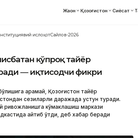
Жаҳон
Қозоғистон
Сиёсат
Т
нституциявий ислоҳот
Сайлов-2026
 нисбатан кўпроқ тайёр
ради — иқтисодчи фикри
бўлишига қарамай, Қозоғистон тайёр
стондан сезиларли даражада устун туради.
одий ривожланишга кўмаклашиш маркази
дкастида айтиб ўтди, деб хабар беради