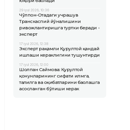
юқори баҳолади
29 iyul 2026, 10:36
Чўлпон-Отадаги учрашув
Транскаспий йўналишини
ривожлантиришга туртки беради -
эксперт
17 iyul 2026, 12:38
Эксперт рақамли Қурултой қандай
ишлаши кераклигини тушунтирди
17 iyul 2026, 12:00
Шолпан Саймова: Қурултой
қонунларининг сифати илмга,
таҳлилга ва оқибатларини баҳолашга
асосланган бўлиши керак