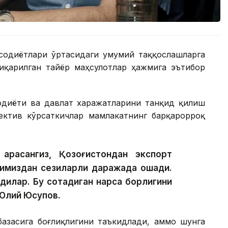
исодиётлари ўртасидаги умумий таққослашларга
чиқарилган тайёр маҳсулотлар ҳажмига эътибор
исодиёти ва давлат харажатларини танқид қилиш
ъектив кўрсаткичлар мамлакатнинг барқарорроқ
арасангиз, Қозоғистондан экспорт
тимиздан сезиларли даражада ошади.
тадилар. Бу сотадиган нарса борлигини
 Юлий Юсупов.
базасига боғлиқлигини таъкидлади, аммо шунга