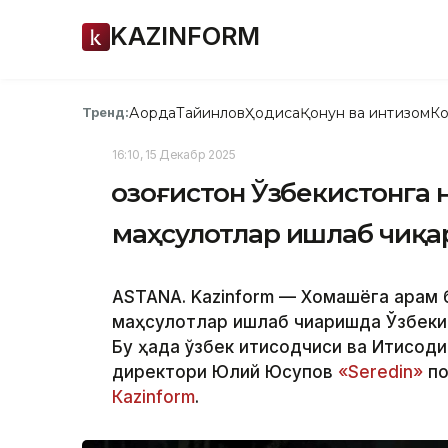
KAZINFORM
Ақорда
Тайинлов
Ҳодиса
Қонун ва интизом
Ко
Тренд:
16:10, 15 Декабр 2025
Қозоғистон Ўзбекистонга
маҳсулотлар ишлаб чиқа
ASTANA. Kazinform — Хомашёга қарам 
маҳсулотлар ишлаб чиқаришда Ўзбеки
Бу ҳақда ўзбек иқтисодчиси ва Иқтис
директори Юлий Юсупов
«Seredin»
по
Кazinform
.