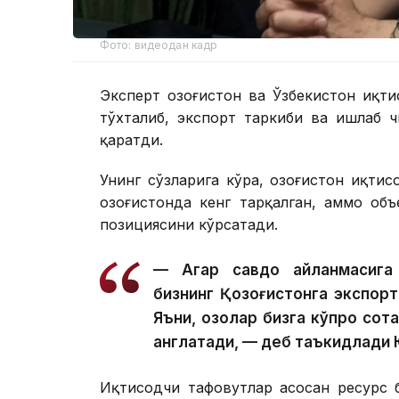
Фото: видеодан кадр
Эксперт Қозоғистон ва Ўзбекистон иқт
тўхталиб, экспорт таркиби ва ишлаб 
қаратди.
Унинг сўзларига кўра, Қозоғистон иқт
Қозоғистонда кенг тарқалган, аммо об
позициясини кўрсатади.
— Агар савдо айланмасига қ
бизнинг Қозоғистонга экспор
Яъни, қозоқлар бизга кўпроқ со
англатади, — деб таъкидлади
Иқтисодчи тафовутлар асосан ресурс 