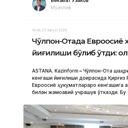
Бекабат Узаков
Муаллиф
15:38, 07 Август 2026
Чўлпон-Отада Евроосиё 
йиғилиши бўлиб ўтди: о
ASTANA. Kazinform
–
Чўлпон-Ота шаҳр
кенгаши йиғилиши доирасида Қирғиз
Евроосиё ҳукуматлараро кенгашига 
билан жамоавий учрашув ўтказди. Бу 