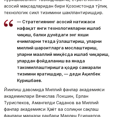
асосий мақсадларидан бири Қозоғистонда тўлиқ
технологик сикл тизимини шакллантиришдир.
— Стратегиянинг асосий натижаси
нафақат янги технологияларни ишлаб
чиқиш, балки дунёдаги энг яхши
ечимларни тезда ўзлаштириш, уларни
миллий шароитларга мослаштириш,
уларни маҳаллий миқёсда ишлаб чиқариш,
улардан фойдаланиш ва янада
такомиллаштиришга қодир самарали
тизимни яратишдир, — деди Ақилбек
Куришбаев.
Йиғилиш давомида Миллий фанлар академияси
академиклари Вячеслав Локшин, Ерлан
Туриспеков, Амангелди Саданов ва Миллий
фанлар академияси Ҳаёт ва соғлиқни сақлаш
фанлари маркази раҳбари Марлен Есиркепов