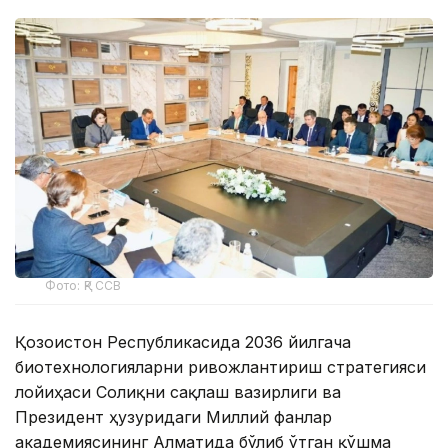
Фото: ҚР ССВ
Қозоғистон Республикасида 2036 йилгача
биотехнологияларни ривожлантириш стратегияси
лойиҳаси Соғлиқни сақлаш вазирлиги ва
Президент ҳузуридаги Миллий фанлар
академиясининг Алматида бўлиб ўтган қўшма