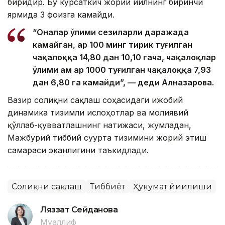
биридир. Бу кўрсаткич жорий йилнинг биринчи
ярмида 3 фоизга камайди.
“Оналар ўлими сезиларли даражада
камайган, ҳар 100 минг тирик туғилган
чақалоққа 14,80 дан 10,10 гача, чақалоқлар
ўлими ҳам ҳар 1000 туғилган чақалоққа 7,93
дан 6,80 га камайди”, — деди Алназарова.
Вазир соғлиқни сақлаш соҳасидаги ижобий
динамика тизимли ислоҳотлар ва молиявий
қўллаб-қувватлашнинг натижаси, жумладан,
Мажбурий тиббий суғурта тизимини жорий этиш
самараси эканлигини таъкидлади.
Соғлиқни сақлаш
Тиббиёт
Ҳукумат йиғилиши
Ляззат Сейданова
Муаллиф