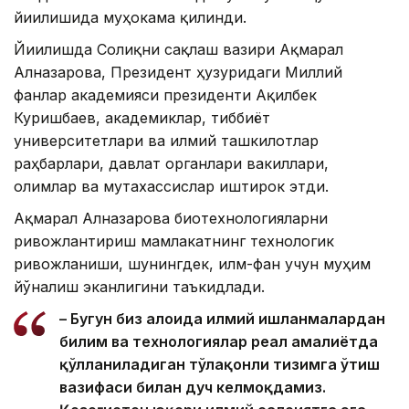
йиғилишида муҳокама қилинди.
Йиғилишда Соғлиқни сақлаш вазири Ақмарал
Алназарова, Президент ҳузуридаги Миллий
фанлар академияси президенти Ақилбек
Куришбаев, академиклар, тиббиёт
университетлари ва илмий ташкилотлар
раҳбарлари, давлат органлари вакиллари,
олимлар ва мутахассислар иштирок этди.
Ақмарал Алназарова биотехнологияларни
ривожлантириш мамлакатнинг технологик
ривожланиши, шунингдек, илм-фан учун муҳим
йўналиш эканлигини таъкидлади.
– Бугун биз алоҳида илмий ишланмалардан
билим ва технологиялар реал амалиётда
қўлланиладиган тўлақонли тизимга ўтиш
вазифаси билан дуч келмоқдамиз.