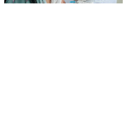
Фото: pexels.com
Губернатор Кэти Хокул тегишли қонунни
имзолади. Ҳужжат умр давомийлиги олти ойдан
ошмайди, деб баҳоланган беморларга нисбатан
қўлланилади.
Қонунга мувофиқ, тузалмас ташхиси
тасдиқланган, 18 ёшга тўлган, ақлий ҳолати
жойида бўлган ва шифокор тайинлаган дори
воситасини мустақил равишда қабул қила
оладиган Нью-Йорк аҳолиси ҳаётни ихтиёрий
равишда якунлаш учун мўлжалланган махсус