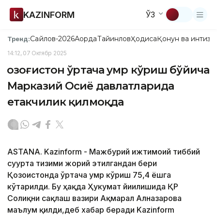
KAZINFORM
ЎЗ
Сайлов-2026
Ақорда
Тайинлов
Ҳодиса
Қонун ва интизо
Тренд:
14:12, 07 Октябр 2025
Қозоғистон ўртача умр кўриш бўйича
Марказий Осиё давлатларида
етакчилик қилмоқда
ASTANA. Kazinform - Мажбурий ижтимоий тиббий
суғурта тизими жорий этилгандан бери
Қозоғистонда ўртача умр кўриш 75,4 ёшга
кўтарилди. Бу ҳақда Ҳукумат йиғилишида ҚР
Соғлиқни сақлаш вазири Ақмарал Алназарова
маълум қилди,деб хабар беради Kazinform