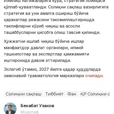
Йиғилиш натижаларига кўра, стратегия лойиҳаси
қўллаб-қувватланди. Соғлиқни сақлаш вазирлигига
стратегия ва уни амалга ошириш бўйича
ҳаракатлар режасини такомиллаштиришда
таклифларни кўриб чиқиш ва асосли
ташаббусларни ҳисобга олиш тавсия қилинди.
Ҳужжатни ишлаб чиқиш бўйича ишлар
манфаатдор давлат органлари, илмий
ташкилотлар ва экспертлар ҳамжамияти
иштирокида давом эттирилади.
Эслатиб ўтамиз, 2027 йилга қадар ҳудудларда
замонавий травматология марказлари
очилади
.
Соғлиқни сақлаш
Тиббиёт
Фан
ҚР Соғлиқни са
Бекабат Узаков
Муаллиф