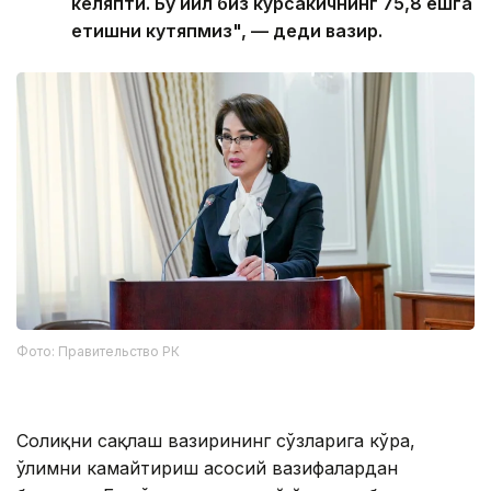
келяпти. Бу йил биз кўрсакичнинг 75,8 ёшга
етишни кутяпмиз", — деди вазир.
Фото: Правительство РК
Соғлиқни сақлаш вазирининг сўзларига кўра,
ўлимни камайтириш асосий вазифалардан