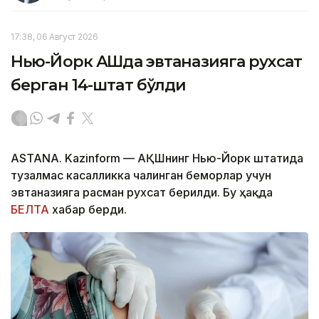
17:38, 06 Август 2026
Нью-Йорк АҚШда эвтаназияга рухсат
берган 14-штат бўлди
ASTANA. Kazinform — АҚШнинг Нью-Йорк штатида
тузалмас касалликка чалинган беморлар учун
эвтаназияга расман рухсат берилди. Бу ҳақда
БЕЛТА
хабар берди.