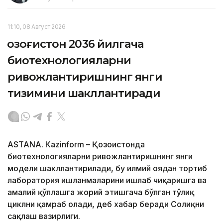
11:10, 08 Август 2026
Қозоғистон 2036 йилгача
биотехнологияларни
ривожлантиришнинг янги
тизимини шакллантиради
ASTANА. Кazinform – Қозоғистонда
биотехнологияларни ривожлантиришнинг янги
модели шакллантирилади, бу илмий ғоядан тортиб
лаборатория ишланмаларини ишлаб чиқаришга ва
амалий қўллашга жорий этишгача бўлган тўлиқ
циклни қамраб олади, деб хабар беради Соғлиқни
сақлаш вазирлиги.