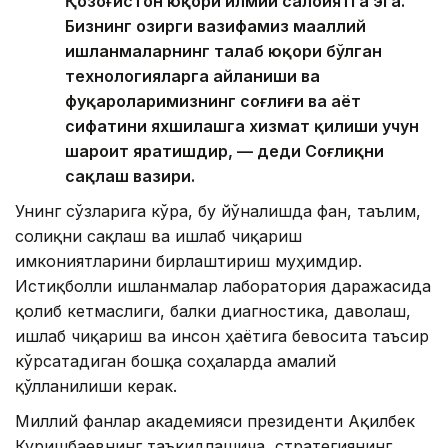
Қозоғистон юқори илмий салоҳиятга эга.
Бизнинг ҳозирги вазифамиз маҳаллий
ишланмаларнинг талаб юқори бўлган
технологияларга айланиши ва
фуқароларимизнинг соғлиғи ва ҳаёт
сифатини яхшилашга хизмат қилиши учун
шароит яратишдир, — деди Соғлиқни
сақлаш вазири.
Унинг сўзларига кўра, бу йўналишда фан, таълим,
соғлиқни сақлаш ва ишлаб чиқариш
имкониятларини бирлаштириш муҳимдир.
Истиқболли ишланмалар лаборатория даражасида
қолиб кетмаслиги, балки диагностика, даволаш,
ишлаб чиқариш ва инсон ҳаётига бевосита таъсир
кўрсатадиган бошқа соҳаларда амалий
қўлланилиши керак.
Миллий фанлар академияси президенти Ақилбек
Куришбаевнинг таъкидлашича, стратегиянинг