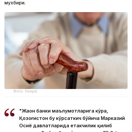
мухбири.
Фото: freepik
"Жаҳон банки маълумотларига кўра,
Қозоғистон бу кўрсаткич бўйича Марказий
Осиё давлатларида етакчилик қилиб