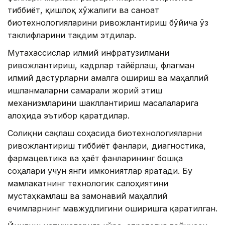
тиббиёт, қишлоқ хўжалиги ва саноат
биотехнологияларини ривожлантириш бўйича ўз
таклифларини тақдим этдилар.
Мутахассислар илмий инфратузилмани
ривожлантириш, кадрлар тайёрлаш, флагман
илмий дастурларни амалга ошириш ва маҳаллий
ишланмаларни самарали жорий этиш
механизмларини шакллантириш масалаларига
алоҳида эътибор қаратдилар.
Соғлиқни сақлаш соҳасида биотехнологияларни
ривожлантириш тиббиёт фанлари, диагностика,
фармацевтика ва ҳаёт фанларининг бошқа
соҳалари учун янги имкониятлар яратади. Бу
мамлакатнинг технологик салоҳиятини
мустаҳкамлаш ва замонавий маҳаллий
ечимларнинг мавжудлигини оширишга қаратилган.