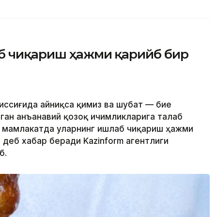
аб чиқариш ҳажми қарийб бир
 иссиғида айниқса қимиз ва шубат — бие
иган анъанавий қозоқ ичимликларига талаб
а мамлакатда уларнинг ишлаб чиқариш ҳажми
 деб хабар беради Kazinform агентлиги
б.