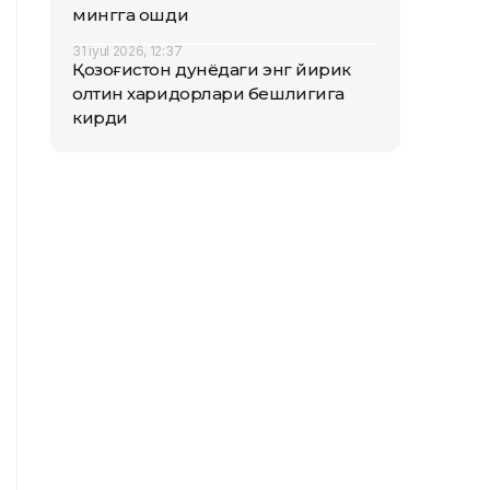
мингга ошди
31 iyul 2026, 12:37
Қозоғистон дунёдаги энг йирик
олтин харидорлари бешлигига
кирди