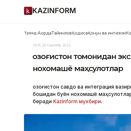
KAZINFORM
Ақорда
Тайинлов
Ҳодиса
Қонун ва интизом
Ко
Тренд:
19:15, 25 Сентябр 2023
Қозоғистон томонидан эк
нохомашё маҳсулотлар
Қозоғистон савдо ва интеграция вази
бошидан буён нохомашё маҳсулотлар
беради
Kazinform
мухбири
.