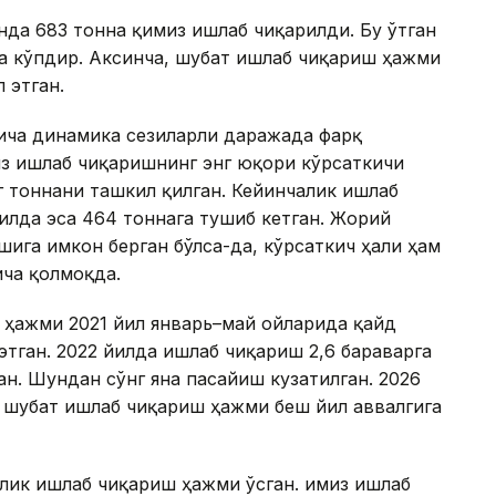
нда 683 тонна қимиз ишлаб чиқарилди. Бу ўтган
га кўпдир. Аксинча, шубат ишлаб чиқариш ҳажми
 этган.
йича динамика сезиларли даражада фарқ
из ишлаб чиқаришнинг энг юқори кўрсаткичи
нг тоннани ташкил қилган. Кейинчалик ишлаб
илда эса 464 тоннага тушиб кетган. Жорий
ига имкон берган бўлса-да, кўрсаткич ҳали ҳам
ича қолмоқда.
 ҳажми 2021 йил январь–май ойларида қайд
 этган. 2022 йилда ишлаб чиқариш 2,6 бараварга
ган. Шундан сўнг яна пасайиш кузатилган. 2026
, шубат ишлаб чиқариш ҳажми беш йил аввалгига
млик ишлаб чиқариш ҳажми ўсган. Қимиз ишлаб