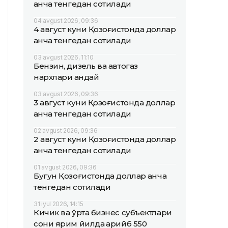
қанча тенгедан сотилади
04 avgust 2026, 09:36
4 август куни Қозоғистонда доллар
қанча тенгедан сотилади
03 avgust 2026, 11:10
Бензин, дизель ва автогаз
нархлари қандай
03 avgust 2026, 09:36
3 август куни Қозоғистонда доллар
қанча тенгедан сотилади
02 avgust 2026, 09:36
2 август куни Қозоғистонда доллар
қанча тенгедан сотилади
01 avgust 2026, 09:36
Бугун Қозоғистонда доллар қанча
тенгедан сотилади
31 iyul 2026, 14:15
Кичик ва ўрта бизнес субъектлари
сони ярим йилда қарийб 550