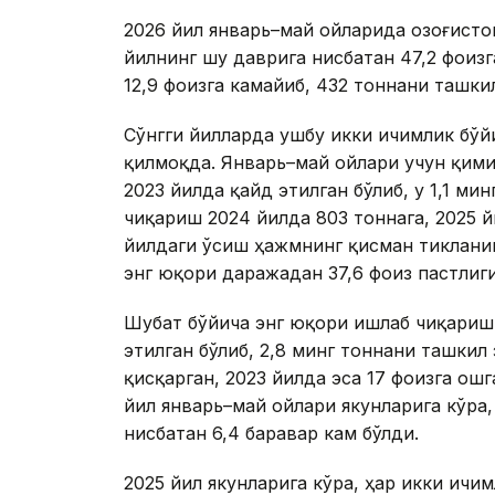
2026 йил январь–май ойларида Қозоғисто
йилнинг шу даврига нисбатан 47,2 фоиз
12,9 фоизга камайиб, 432 тоннани ташкил
Сўнгги йилларда ушбу икки ичимлик бў
қилмоқда. Январь–май ойлари учун қим
2023 йилда қайд этилган бўлиб, у 1,1 ми
чиқариш 2024 йилда 803 тоннага, 2025 й
йилдаги ўсиш ҳажмнинг қисман тикланиш
энг юқори даражадан 37,6 фоиз пастлиг
Шубат бўйича энг юқори ишлаб чиқариш
этилган бўлиб, 2,8 минг тоннани ташкил
қисқарган, 2023 йилда эса 17 фоизга ош
йил январь–май ойлари якунларига кўра
нисбатан 6,4 баравар кам бўлди.
2025 йил якунларига кўра, ҳар икки ичи