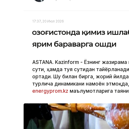
17:37, 20 Июл 2026
Қозоғистонда қимиз ишл
ярим бараварга ошди
ASTANA. Kazinform - Ёзнинг жазирама
сути, ҳамда туя сутидан тайёрланад
ортади. Шу билан бирга, жорий йилд
турлича динамикани намоён этмоқда,
energyprom.kz
маълумотларига таяни