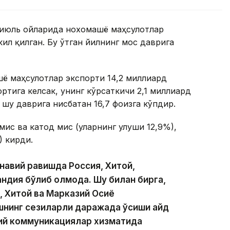
рь-июль ойларида нохомашё маҳсулотлар
ил қилган. Бу ўтган йилнинг мос даврига
ё маҳсулотлар экспорти 14,2 миллиард
ртига келсак, унинг кўрсаткичи 2,1 миллиард
 шу даврига нисбатан 16,7 фоизга кўпдир.
ис ва катод мис (уларнинг улуши 12,9%),
) кирди.
навий равишда Россия, Хитой,
ндия бўлиб қолмоқда. Шу билан бирга,
, Хитой ва Марказий Осиё
нинг сезиларли даражада ўсиши қайд
зий коммуникациялар хизматида