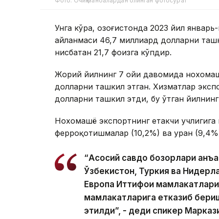
Фото: Очиқ манбалардан олинган фотосурат
Унга кўра, Қозоғистонда 2023 йил янва
айланмаси 46,7 миллиард долларни ташк
нисбатан 21,7 фоизга кўпдир.
Жорий йилнинг 7 ойи давомида нохомаш
долларни ташкил этган. Хизматлар экспо
долларни ташкил этди, бу ўтган йилнинг
Нохомашё экспортнинг етакчи учлигига м
ферроқотишмалар (10,2%) ва уран (9,4%
“Асосий савдо бозорлари анъа
Ўзбекистон, Туркия ва Нидерла
Европа Иттифоқи мамлакатлари
мамлакатларига етказиб бериш
этилди”, - деди спикер Марка