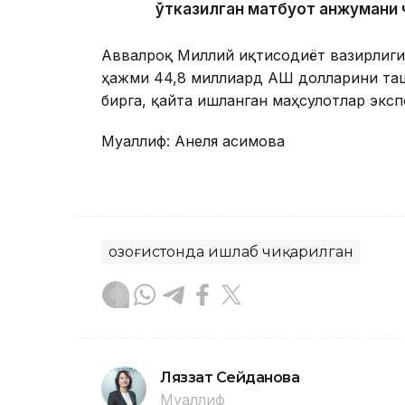
ўтказилган матбуот анжумани 
Аввалроқ Миллий иқтисодиёт вазирлиги 
ҳажми 44,8 миллиард АҚШ долларини таш
бирга, қайта ишланган маҳсулотлар экс
Муаллиф: Анеля Қасимова
Қозоғистонда ишлаб чиқарилган
Ляззат Сейданова
Муаллиф