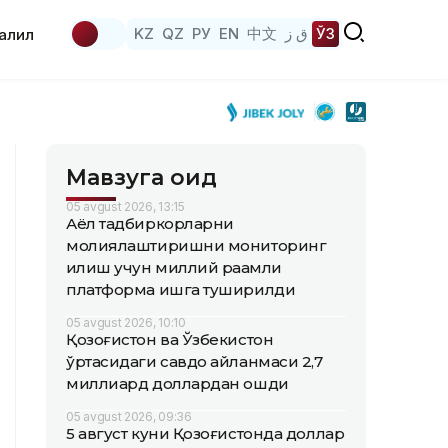
KZ
QZ
РУ
EN
中文
ق ز
ЎЗ
аҳлил
Мавзуга оид
05 avgust 2026, 13:15
Аёл тадбиркорларни
молиялаштиришни мониторинг
қилиш учун миллий рақамли
платформа ишга туширилди
05 avgust 2026, 10:10
Қозоғистон ва Ўзбекистон
ўртасидаги савдо айланмаси 2,7
миллиард доллардан ошди
05 avgust 2026, 09:36
5 август куни Қозоғистонда доллар