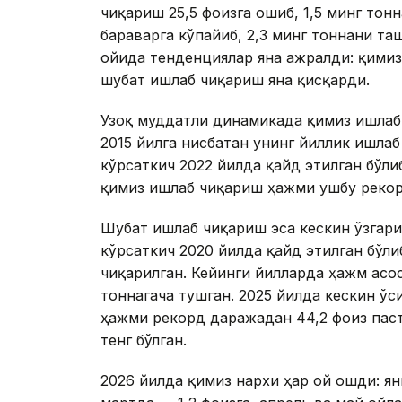
чиқариш 25,5 фоизга ошиб, 1,5 минг тонн
бараварга кўпайиб, 2,3 минг тоннани та
ойида тенденциялар яна ажралди: қимиз
шубат ишлаб чиқариш яна қисқарди.
Узоқ муддатли динамикада қимиз ишлаб
2015 йилга нисбатан унинг йиллик ишла
кўрсаткич 2022 йилда қайд этилган бўлиб
қимиз ишлаб чиқариш ҳажми ушбу рекорд
Шубат ишлаб чиқариш эса кескин ўзгар
кўрсаткич 2020 йилда қайд этилган бўли
чиқарилган. Кейинги йилларда ҳажм асос
тоннагача тушган. 2025 йилда кескин ў
ҳажми рекорд даражадан 44,2 фоиз паст
тенг бўлган.
2026 йилда қимиз нархи ҳар ой ошди: ян