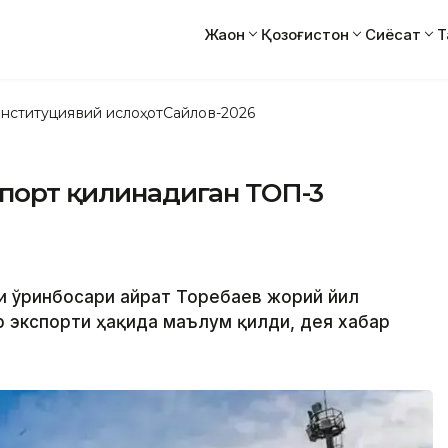
Жаҳон
Қозоғистон
Сиёсат
Т
нституциявий ислоҳот
Сайлов-2026
спорт қилинадиган ТОП-3
ри ўринбосари Қайрат Торебаев жорий йил
 экспорти ҳақида маълум қилди, дея хабар