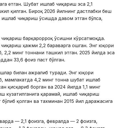
ага етган. Шубат ишлаб чиқариш эса 2,1
шкил қилган. Бироқ 2026 йилнинг дастлабки беш
 ишлаб чиқариш ўсишда давом этган бўлса,
 чиқариш барқарорроқ ўсишни кўрсатмоқда.
б чиқариш ҳажми 2,2 бараварга ошган. Энг юқори
, 2,2 минг тоннани ташкил этган. 2025 йилда эса
дан 33,6 фоиз паст бўлган.
ишлар билан ажралиб туради. Энг юқори
б, мамлакатда 4,2 минг тонна шубат ишлаб
ан қисқариб борган ва 2024 йилда 1,1 минг
сиш кузатилганига қарамай, ишлаб чиқариш
 бўлиб қолган ва тахминан 2015 йил даражасига
варда — 2,1 фоизга, февралда — 2 фоизга,