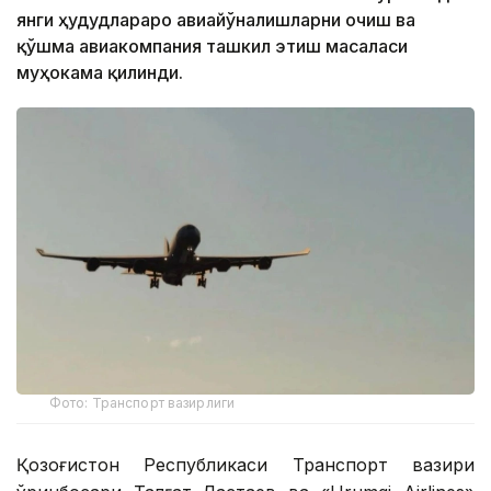
янги ҳудудлараро авиайўналишларни очиш ва
қўшма авиакомпания ташкил этиш масаласи
муҳокама қилинди.
Фото: Транспорт вазирлиги
Қозоғистон Республикаси Транспорт вазири