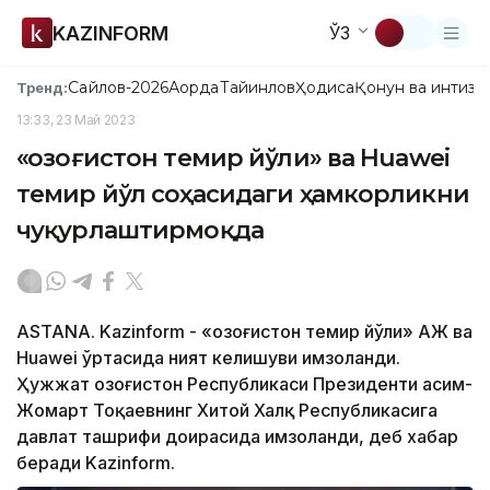
KAZINFORM
ЎЗ
Сайлов-2026
Ақорда
Тайинлов
Ҳодиса
Қонун ва интизо
Тренд:
13:33, 23 Май 2023
«Қозоғистон темир йўли» ва Huawei
темир йўл соҳасидаги ҳамкорликни
чуқурлаштирмоқда
ASTANA. Kazinform - «Қозоғистон темир йўли» АЖ ва
Huawei ўртасида ният келишуви имзоланди.
Ҳужжат Қозоғистон Республикаси Президенти Қасим-
Жомарт Тоқаевнинг Хитой Халқ Республикасига
давлат ташрифи доирасида имзоланди, деб хабар
беради Kazinform.