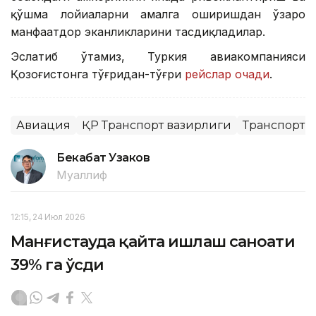
қўшма лойиҳаларни амалга оширишдан ўзаро
манфаатдор эканликларини тасдиқладилар.
Эслатиб ўтамиз, Туркия авиакомпанияси
Қозоғистонга тўғридан-тўғри
рейслар очади
.
Авиация
ҚР Транспорт вазирлиги
Транспорт
Бекабат Узаков
Муаллиф
12:15, 24 Июл 2026
Манғистауда қайта ишлаш саноати
39% га ўсди