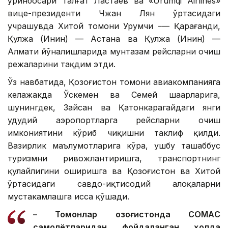
ўринбосари Талғат Ластаев ва «Urumqi Airlines»
вице-президенти Чжан Лян ўртасидаги
учрашувда Хитой томони Урумчи -— Қарағанди,
Қулжа (Инин) — Астана ва Қулжа (Инин) —
Алмати йўналишларида мунтазам рейсларни очиш
режаларини тақдим этди.
Ўз навбатида, Қозоғистон томони авиакомпанияга
келажакда Ўскемен ва Семей шаҳарларига,
шунингдек, Зайсан ва Қатонкарагайдаги янги
ҳудудий аэропортларга рейсларни очиш
имкониятини кўриб чиқишни таклиф қилди.
Вазирлик маълумотларига кўра, ушбу ташаббус
туризмни ривожлантиришга, транспортнинг
қулайлигини оширишга ва Қозоғистон ва Хитой
ўртасидаги савдо-иқтисодий алоқаларни
мустаҳкамлашга ҳисса қўшади.
– Томонлар Қозоғистонда CОМАC
самолётларидан фойдаланган ҳолда