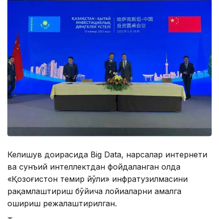
Келишув доирасида Big Data, нарсалар интернети
ва сунъий интеллектдан фойдаланган ҳолда
«Қозоғистон темир йўли» инфратузилмасини
рақамлаштириш бўйича лойиҳаларни амалга
ошириш режалаштирилган.