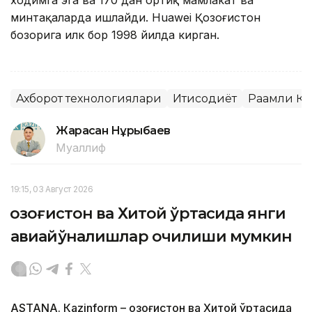
ходимга эга ва 170 дан ортиқ мамлакат ва
минтақаларда ишлайди. Huawei Қозоғистон
бозорига илк бор 1998 йилда кирган.
Ахборот технологиялари
Иқтисодиёт
Рақамли Қ
Жарасқан Нұрыбаев
Муаллиф
19:15, 03 Август 2026
Қозоғистон ва Хитой ўртасида янги
авиайўналишлар очилиши мумкин
ASTANА. Кazinform – Қозоғистон ва Хитой ўртасида