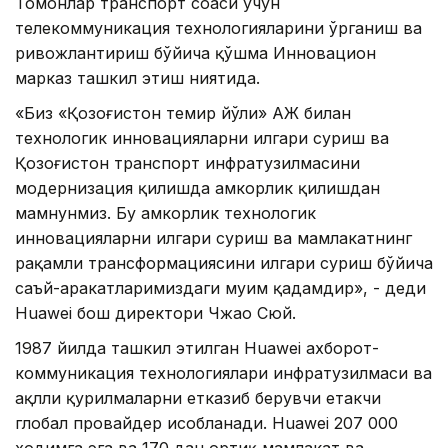
Томонлар транспорт соҳаси учун
телекоммуникация технологияларини ўрганиш ва
ривожлантириш бўйича қўшма Инновацион
марказ ташкил этиш ниятида.
«Биз «Қозоғистон темир йўли» АЖ билан
технологик инновацияларни илгари суриш ва
Қозоғистон транспорт инфратузилмасини
модернизация қилишда ҳамкорлик қилишдан
мамнунмиз. Бу ҳамкорлик технологик
инновацияларни илгари суриш ва мамлакатнинг
рақамли трансформациясини илгари суриш бўйича
саъй-ҳаракатларимиздаги муҳим қадамдир», - деди
Huawei бош директори Чжао Сюй.
1987 йилда ташкил этилган Huawei ахборот-
коммуникация технологиялари инфратузилмаси ва
ақлли қурилмаларни етказиб берувчи етакчи
глобал провайдер ҳисобланади. Huawei 207 000