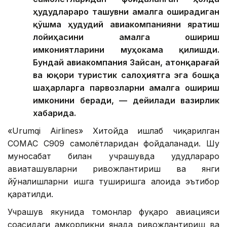
ҳудудлараро ташувни амалга оширадиган
қўшма ҳудудий авиакомпанияни яратиш
лойиҳасини амалга ошириш
имкониятларини муҳокама қилишди.
Бундай авиакомпания Зайсан, Қатонқарағай
ва юқори туристик салоҳиятга эга бошқа
шаҳарларга парвозларни амалга ошириш
имконини беради, — дейилади вазирлик
хабарида.
«Urumqi Airlines» Хитойда ишлаб чиқарилган
COMAC C909 самолётларидан фойдаланади. Шу
муносабат билан учрашувда ҳудудлараро
авиаташувларни ривожлантириш ва янги
йўналишларни ишга туширишга алоҳида эътибор
қаратилди.
Учрашув якунида томонлар фуқаро авиацияси
соҳасидаги ҳамкорликни янада ривожлантириш ва