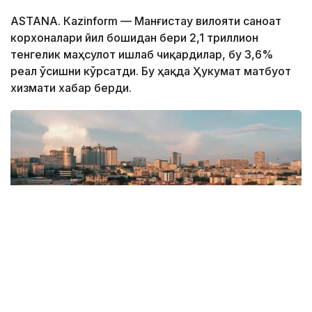
ASTANА. Кazinform — Манғистау вилояти саноат
корхоналари йил бошидан бери 2,1 триллион
тенгелик маҳсулот ишлаб чиқардилар, бу 3,6%
реал ўсишни кўрсатди. Бу ҳақда Ҳукумат матбуот
хизмати хабар берди.
Фото: Kazinform