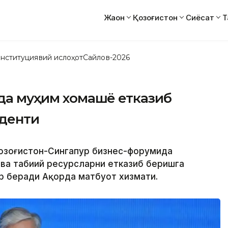
Жаҳон
Қозоғистон
Сиёсат
Т
нституциявий ислоҳот
Сайлов-2026
уда муҳим хомашё етказиб
иденти
 Қозоғистон-Сингапур бизнес-форумида
 ва табиий ресурсларни етказиб беришга
р беради Ақорда матбуот хизмати.