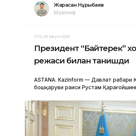
Жарасқан Нұрыбаев
Муаллиф
17:12, 05 Август 2026
Президент “Байтерек” 
режаси билан танишди
ASTANА. Каzinform — Давлат раҳбари
бошқаруви раиси Рустам Қарағойшинни