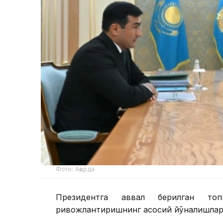
Фото: Ақорда
Президентга аввал берилган топ
ривожлантиришнинг асосий йўналишлари