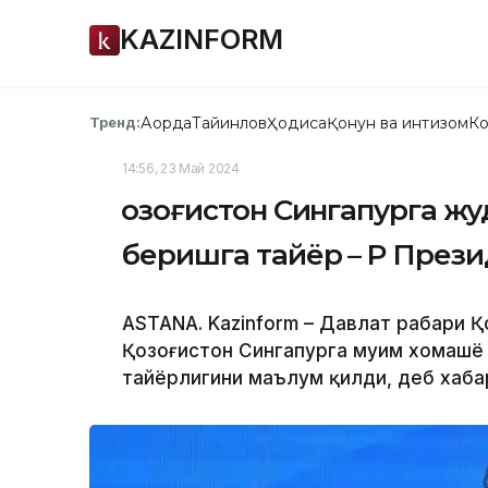
KAZINFORM
Ақорда
Тайинлов
Ҳодиса
Қонун ва интизом
Ко
Тренд:
14:56, 23 Май 2024
Қозоғистон Сингапурга ж
беришга тайёр – ҚР През
ASTANA. Kazinform – Давлат раҳбари
Қозоғистон Сингапурга муҳим хомашё
тайёрлигини маълум қилди, деб хаба