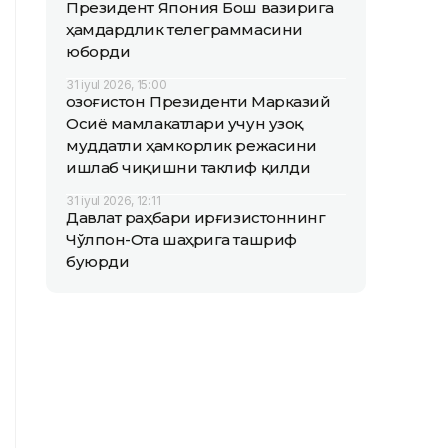
Президент Япония Бош вазирига
ҳамдардлик телеграммасини
юборди
31 iyul 2026, 15:00
Қозоғистон Президенти Марказий
Осиё мамлакатлари учун узоқ
муддатли ҳамкорлик режасини
ишлаб чиқишни таклиф қилди
31 iyul 2026, 12:11
Давлат раҳбари Қирғизистоннинг
Чўлпон-Ота шаҳрига ташриф
буюрди