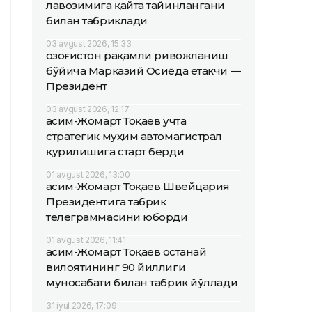
лавозимига қайта тайинлангани
билан табриклади
03 avgust 2026, 15:33
Қозоғистон рақамли ривожланиш
бўйича Марказий Осиёда етакчи —
Президент
03 avgust 2026, 12:17
Қасим-Жомарт Тоқаев учта
стратегик муҳим автомагистрал
қурилишига старт берди
01 avgust 2026, 13:00
Қасим-Жомарт Тоқаев Швейцария
Президентига табрик
телеграммасини юборди
01 avgust 2026, 11:41
Қасим-Жомарт Тоқаев Қостанай
вилоятининг 90 йиллиги
муносабати билан табрик йўллади
31 iyul 2026, 17:09