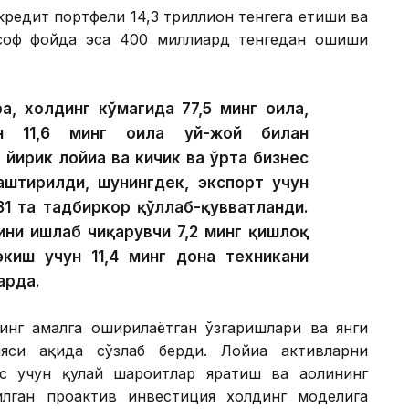
редит портфели 14,3 триллион тенгега етиши ва
 соф фойда эса 400 миллиард тенгедан ошиши
а, холдинг кўмагида 77,5 минг оила,
ан 11,6 минг оила уй-жой билан
 йирик лойиҳа ва кичик ва ўрта бизнес
лаштирилди, шунингдек, экспорт учун
31 та тадбиркор қўллаб-қувватланди.
ини ишлаб чиқарувчи 7,2 минг қишлоқ
экиш учун 11,4 минг дона техникани
арда.
инг амалга оширилаётган ўзгаришлари ва янги
си ҳақида сўзлаб берди. Лойиҳа активларни
с учун қулай шароитлар яратиш ва аҳолининг
лган проактив инвестиция холдинг моделига