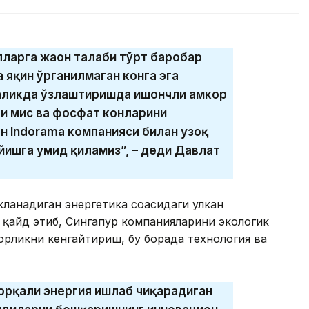
ларга жаҳон талаби тўрт баробар
а яқин ўрганилмаган конга эга
галикда ўзлаштиришда ишончли ҳамкор
и мис ва фосфат конларини
 Indorama компанияси билан узоқ
йишга умид қиламиз”, – деди Давлат
кланадиган энергетика соҳасидаги улкан
и қайд этиб, Сингапур компанияларини экологик
орликни кенгайтириш, бу борада технология ва
орқали энергия ишлаб чиқарадиган