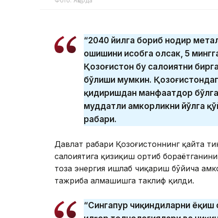
Фото: Ақорда
“2040 йилга бориб нодир метал
ошишини ҳисобга олсак, 5 мингг
Қозоғистон бу салоҳиятни бир
бўлиши мумкин. Қозоғистондаг
қидиришдан манфаатдор бўлган
муддатли ҳамкорликни йўлга қў
раҳбари.
Давлат раҳбари Қозоғистоннинг қайта ти
салоҳиятига қизиқиш ортиб бораётганин
тоза энергия ишлаб чиқариш бўйича ҳамк
тажриба алмашишга таклиф қилди.
“Сингапур чиқиндиларни ёқиш 