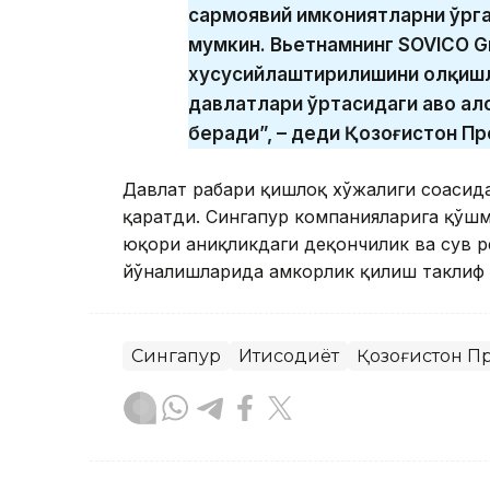
сармоявий имкониятларни ўрг
мумкин. Вьетнамнинг SOVICO G
хусусийлаштирилишини олқишл
давлатлари ўртасидаги ҳаво а
беради”, – деди Қозоғистон Пр
Давлат раҳбари қишлоқ хўжалиги соҳасида
қаратди. Сингапур компанияларига қўш
юқори аниқликдаги деҳқончилик ва сув
йўналишларида ҳамкорлик қилиш таклиф 
Сингапур
Иқтисодиёт
Қозоғистон П