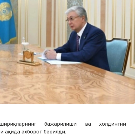
шириқларнинг бажарилиши ва холдингни
 ҳақида ахборот берилди.