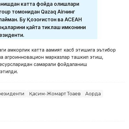
анишдан катта фойда олишлари
roup томонидан Qazaq Airнинг
айман. Бу Қозоғистон ва АСЕАН
лоқаларини қайта тиклаш имконини
езиденти.
ги ҳамкорлик катта аҳамият касб этишига эътибор
ма агроинновацион марказлар ташкил этиш,
 ресурсларидан самарали фойдаланиш
этилди.
резиденти
Қасим-Жомарт Тоқаев
Ақорда