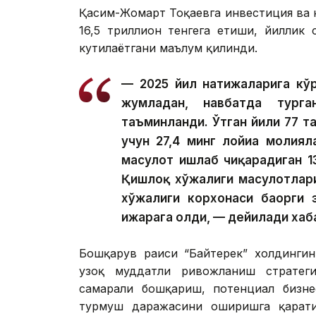
Қасим-Жомарт Тоқаевга инвестиция ва к
16,5 триллион тенгега етиши, йиллик
кутилаётгани маълум қилинди.
— 2025 йил натижаларига кўр
жумладан, навбатда тург
таъминланди. Ўтган йили 77 та
учун 27,4 минг лойиҳа молия
маҳсулот ишлаб чиқарадиган 1
Қишлоқ хўжалиги маҳсулотлар
хўжалиги корхонаси баҳорги 
ижарага олди, — дейилади хаб
Бошқарув раиси “Байтерек” холдингин
узоқ муддатли ривожланиш стратегия
самарали бошқариш, потенциал бизне
турмуш даражасини оширишга қарати