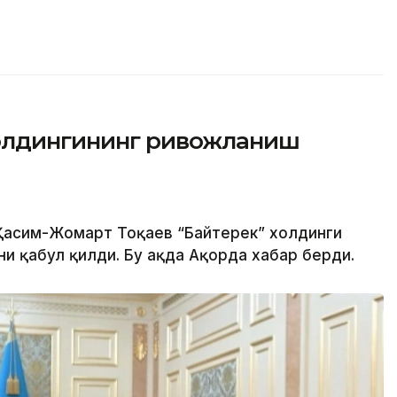
холдингининг ривожланиш
 Қасим-Жомарт Тоқаев “Байтерек” холдинги
 қабул қилди. Бу ҳақда Ақорда хабар берди.