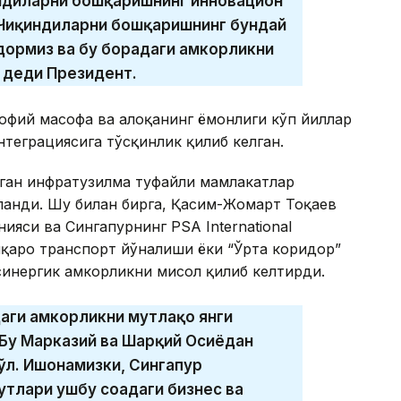
индиларни бошқаришнинг инновацион
 Чиқиндиларни бошқаришнинг бундай
ормиз ва бу борадаги ҳамкорликни
 деди Президент.
рофий масофа ва алоқанинг ёмонлиги кўп йиллар
теграциясига тўсқинлик қилиб келган.
нган инфратузилма туфайли мамлакатлар
ланди. Шу билан бирга, Қасим-Жомарт Тоқаев
ияси ва Сингапурнинг PSA International
қаро транспорт йўналиши ёки “Ўрта коридор”
синергик ҳамкорликни мисол қилиб келтирди.
аги ҳамкорликни мутлақо янги
 Бу Марказий ва Шарқий Осиёдан
йўл. Ишонамизки, Сингапур
тлари ушбу соҳадаги бизнес ва