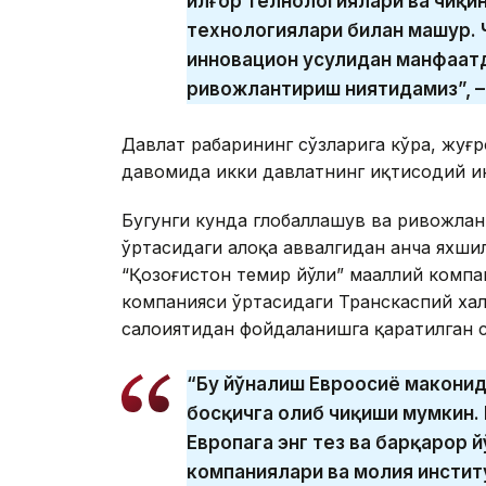
илғор телнологиялари ва чиқ
технологиялари билан машҳур.
инновацион усулидан манфаатд
ривожлантириш ниятидамиз”, –
Давлат раҳбарининг сўзларига кўра, жуғ
давомида икки давлатнинг иқтисодий ин
Бугунги кунда глобаллашув ва ривожла
ўртасидаги алоқа аввалгидан анча яхши
“Қозоғистон темир йўли” маҳаллий компан
компанияси ўртасидаги Транскаспий хал
салоҳиятидан фойдаланишга қаратилган 
“Бу йўналиш Евроосиё маконид
босқичга олиб чиқиши мумкин.
Европага энг тез ва барқарор 
компаниялари ва молия институ