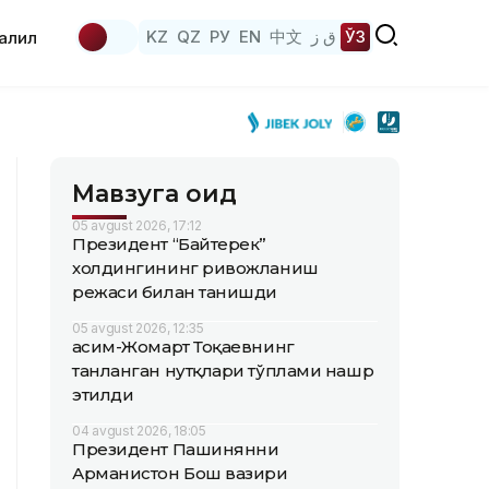
KZ
QZ
РУ
EN
中文
ق ز
ЎЗ
аҳлил
Мавзуга оид
05 avgust 2026, 17:12
Президент “Байтерек”
холдингининг ривожланиш
режаси билан танишди
05 avgust 2026, 12:35
Қасим-Жомарт Тоқаевнинг
танланган нутқлари тўплами нашр
этилди
04 avgust 2026, 18:05
Президент Пашинянни
Арманистон Бош вазири