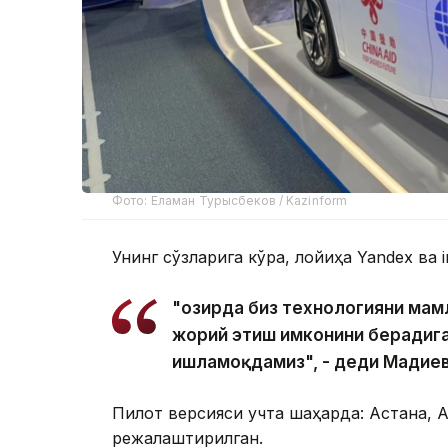
Фото: Еламан Турысбеков / Kazinform
Унинг сўзларига кўра, лойиҳа Yandex ва 
"Ҳозирда биз технологияни ма
жорий этиш имконини берадига
ишламоқдамиз", - деди Мадиев
Пилот версияси учта шаҳарда: Астана,
режалаштирилган.