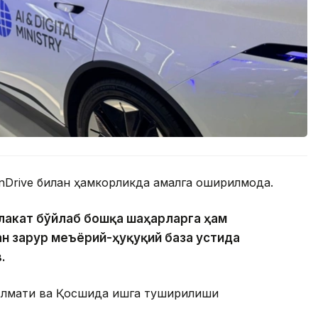
inDrive билан ҳамкорликда амалга оширилмоқда.
млакат бўйлаб бошқа шаҳарларга ҳам
н зарур меъёрий-ҳуқуқий база устида
.
 Алмати ва Қосшида ишга туширилиши