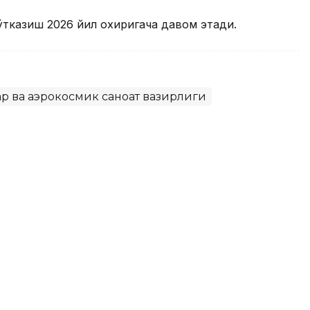
тказиш 2026 йил охиригача давом этади.
р ва аэрокосмик саноат вазирлиги