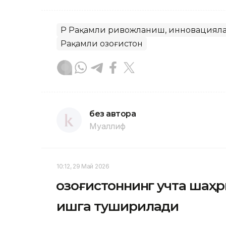
ҚР Рақамли ривожланиш, инновацияла
Рақамли Қозоғистон
без автора
Муаллиф
10:12, 29 Май 2026
Қозоғистоннинг учта шаҳ
ишга туширилади