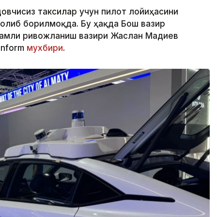
йдовчисиз таксилар учун пилот лойиҳасини
олиб борилмоқда. Бу ҳақда Бош вазир
ақамли ривожланиш вазири Жаслан Мадиев
inform
мухбири
.