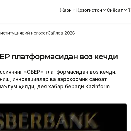
Жаҳон
Қозоғистон
Сиёсат
Т
нституциявий ислоҳот
Сайлов-2026
БЕР платформасидан воз кечди
Россиянинг «СБЕР» платформасидан воз кечди.
аниш, инновациялар ва аэрокосмик саноат
аълум қилди, дея хабар беради Кazinform