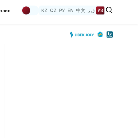
KZ
QZ
РУ
EN
中文
ق ز
ЎЗ
аҳлил