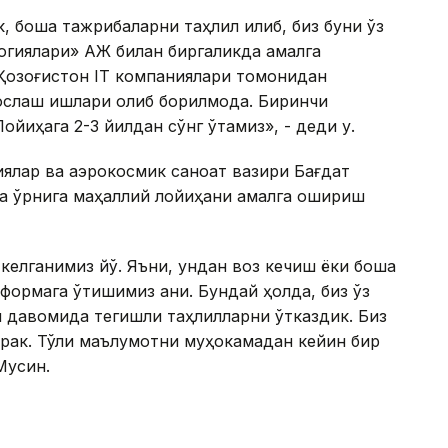
 бошқа тажрибаларни таҳлил қилиб, биз буни ўз
огиялари» АЖ билан биргаликда амалга
 Қозоғистон IТ компаниялари томонидан
сослаш ишлари олиб борилмоқда. Биринчи
ойиҳага 2-3 йилдан сўнг ўтамиз», - деди у.
иялар ва аэрокосмик саноат вазири Бағдат
ма ўрнига маҳаллий лойиҳани амалга ошириш
 келганимиз йўқ. Яъни, ундан воз кечиш ёки бошқа
формага ўтишимиз аниқ. Бундай ҳолда, биз ўз
 давомида тегишли таҳлилларни ўтказдик. Биз
керак. Тўлиқ маълумотни муҳокамадан кейин бир
Мусин.