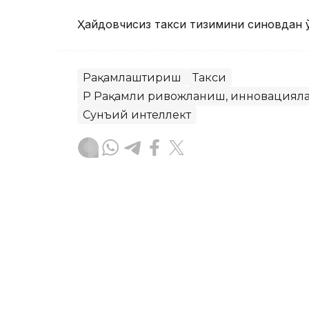
Ҳайдовчисиз такси тизимини синовдан ў
Рақамлаштириш
Такси
ҚР Рақамли ривожланиш, инновацияла
Сунъий интеллект
Ляззат Сейданова
Муаллиф
15:31, 26 Май 2026