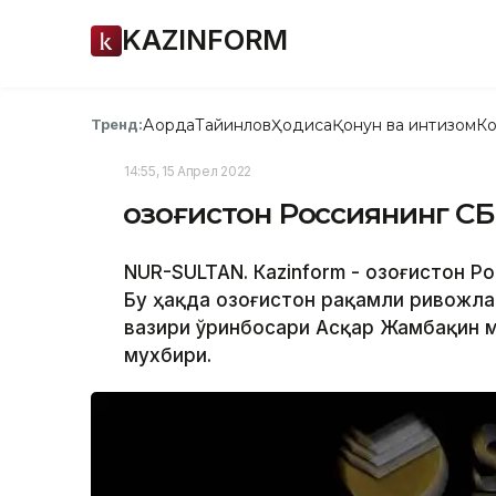
KAZINFORM
Ақорда
Тайинлов
Ҳодиса
Қонун ва интизом
Ко
Тренд:
14:55, 15 Апрел 2022
Қозоғистон Россиянинг С
NUR-SULTAN. Кazinform - Қозоғистон 
Бу ҳақда Қозоғистон рақамли ривожл
вазири ўринбосари Асқар Жамбақин м
мухбири.