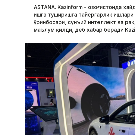
ASTANA. Kazinform - Қозоғистонда ҳа
ишга туширишга тайёргарлик ишлари 
ўринбосари, сунъий интеллект ва р
маълум қилди, деб хабар беради Kaz