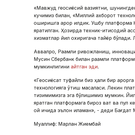
«Мавжуд геосиёсий вазиятни, шунингдек,
кучимиз билан, «Миллий ахборот технол
оширишга қарор қилдик. Ушбу платформа
яратилган. Ҳозирда техник-иқтисодий а
хизматлар йил охиригача тайёр бўлади. Л
Аввалроқ, Рақамли ривожланиш, инновац
Мусин Сбербанк билан рақамли платфор
мумкинлигини
айтган эди
.
«Геосиёсат туфайли биз ҳали бир қарорга
технологияга ўтиш масаласи. Лекин плат
тизимимизга эга бўлишимиз мумкин. Йил
яратган платформага бироз вақт ва пул 
ой ичида эълон қиламан», - деди Бағдат 
Муаллиф: Марлан Жиембай