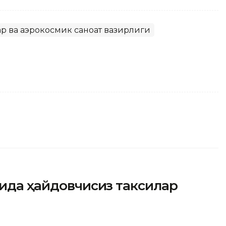
р ва аэрокосмик саноат вазирлиги
рида ҳайдовчисиз таксилар