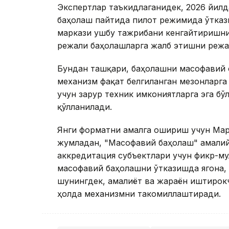
Экспертлар таъкидлаганидек, 2026 йил
баҳолаш пайтида пилот режимида ўтказ
маркази ушбу тажрибани кенгайтиришни
режали баҳолашларга жалб этишни реж
Бундан ташқари, баҳолашни масофавий 
механизм фақат белгиланган мезонларга
учун зарур техник имкониятларга эга бў
қўлланилади.
Янги форматни амалга ошириш учун Мар
жумладан, "Масофавий баҳолаш" амалий 
аккредитация субъектлари учун фикр-му
масофавий баҳолашни ўтказишда ягона,
шунингдек, амалиёт ва жараён иштирок
ҳолда механизмни такомиллаштиради.