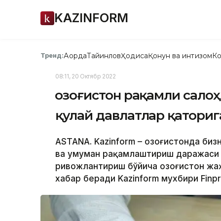
KAZINFORM
Ақорда
Тайинлов
Ҳодиса
Қонун ва интизом
Ко
Тренд:
08:11, 20 Октябр 2022
Қозоғистон рақамли сал
қулай давлатлар қаториг
ASTANA. Kazinform – Қозоғистонда би
ва умуман рақамлаштириш даражаси 
ривожлантириш бўйича Қозоғистон жа
хабар беради Kazinform мухбири Finpr