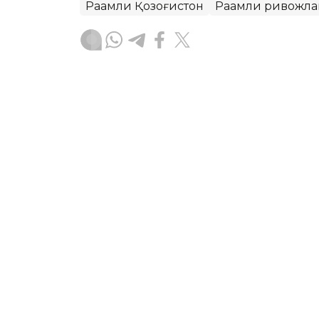
Рақамли Қозоғистон
Рақамли ривожл
Бекабат Узаков
Муаллиф
11:10, 03 Июл 2026
Қозоғистонда аёллар тад
Gender Index платформа
ASTANА. Кazinform — Қозоғистонда а
учун Gender Index деб номланган ан
сиёсатини такомиллаштириш ва тадб