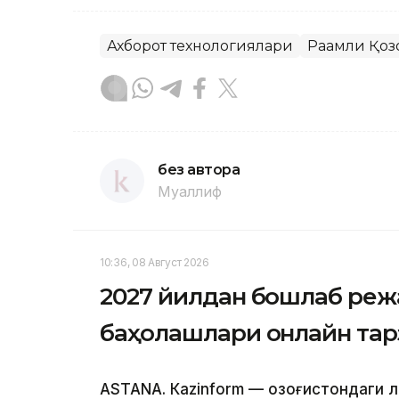
Ахборот технологиялари
Рақамли Қоз
без автора
Муаллиф
10:36, 08 Август 2026
2027 йилдан бошлаб реж
баҳолашлари онлайн тар
ASTANА. Кazinform — Қозоғистондаги