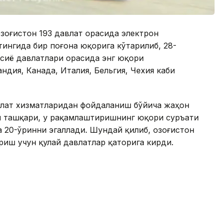
Қозоғистон 193 давлат орасида электрон
ингида бир поғона юқорига кўтарилиб, 28-
сиё давлатлари орасида энг юқори
ндия, Канада, Италия, Бельгия, Чехия каби
авлат хизматларидан фойдаланиш бўйича жаҳон
ан ташқари, у рақамлаштиришнинг юқори суръати
 20-ўринни эгаллади. Шундай қилиб, Қозоғистон
иш учун қулай давлатлар қаторига кирди.