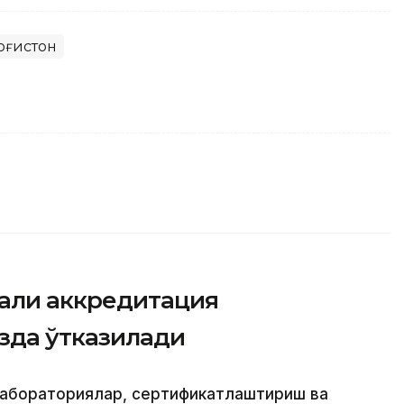
оғистон
али аккредитация
зда ўтказилади
 лабораториялар, сертификатлаштириш ва