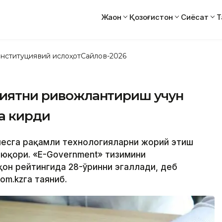
Жаҳон
Қозоғистон
Сиёсат
Т
нституциявий ислоҳот
Сайлов-2026
оҳиятни ривожлантириш учун
а кирди
знесга рақамли технологияларни жорий этиш
юқори. «E-Government» тизимини
ҳон рейтингида 28-ўринни эгаллади, деб
om.kzга таяниб.