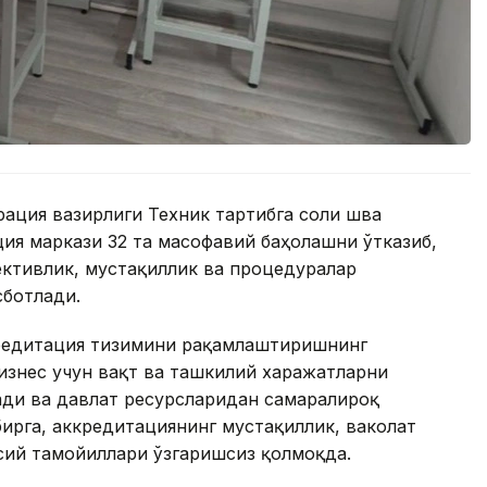
рация вазирлиги Техник тартибга соли шва
ия маркази 32 та масофавий баҳолашни ўтказиб,
ктивлик, мустақиллик ва процедуралар
ботлади.
редитация тизимини рақамлаштиришнинг
бизнес учун вақт ва ташкилий харажатларни
ди ва давлат ресурсларидан самаралироқ
ирга, аккредитациянинг мустақиллик, ваколат
сий тамойиллари ўзгаришсиз қолмоқда.