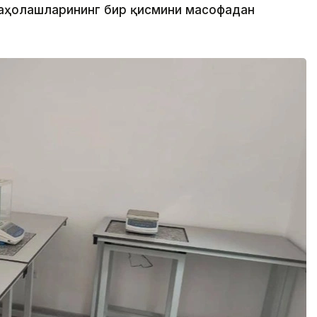
аҳолашларининг бир қисмини масофадан