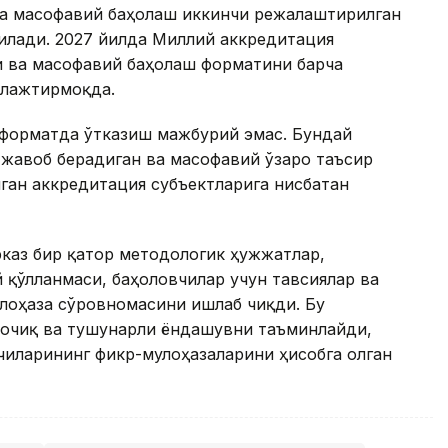
да масофавий баҳолаш иккинчи режалаштирилган
илади. 2027 йилда Миллий аккредитация
 ва масофавий баҳолаш форматини барча
алажтирмоқда.
форматда ўтказиш мажбурий эмас. Бундай
 жавоб берадиган ва масофавий ўзаро таъсир
лган аккредитация субъектларига нисбатан
каз бир қатор методологик ҳужжатлар,
қўлланмаси, баҳоловчилар учун тавсиялар ва
лоҳаза сўровномасини ишлаб чиқди. Бу
 очиқ ва тушунарли ёндашувни таъминлайди,
чиларининг фикр-мулоҳазаларини ҳисобга олган