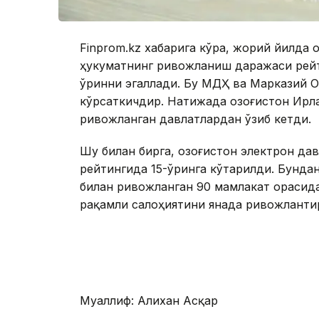
Finprom.kz хабарига кўра, жорий йилда 
ҳукуматнинг ривожланиш даражаси рейт
ўринни эгаллади. Бу МДҲ ва Марказий О
кўрсаткичдир. Натижада Қозоғистон Ирла
ривожланган давлатлардан ўзиб кетди.
Шу билан бирга, Қозоғистон электрон д
рейтингида 15-ўринга кўтарилди. Бунд
билан ривожланган 90 мамлакат орасида
рақамли салоҳиятини янада ривожлантир
Муаллиф: Алихан Асқар