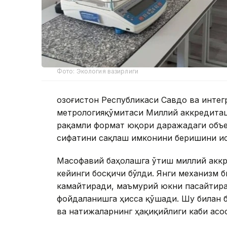
Фото: Экология вазирлиги
Қозоғистон Республикаси Савдо ва интег
метрологияқўмитаси Миллий аккредитац
рақамли формат юқори даражадаги объе
сифатини сақлаш имконини беришини ис
Масофавий баҳолашга ўтиш миллий акк
кейинги босқичи бўлди. Янги механизм 
камайтиради, маъмурий юкни пасайтира
фойдаланишга ҳисса қўшади. Шу билан б
ва натижаларнинг ҳақиқийлиги каби асо