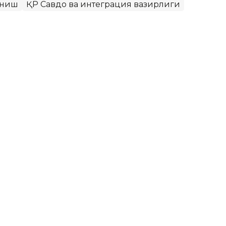
аниш
ҚР Савдо ва интеграция вазирлиги
биркорлигини баҳолаш учун
си ишлаб чиқилади
ёлларнинг иқтисодиётдаги ролини баҳолаш
алитик платформа ишлаб чиқилади, бу давлат
иркорликни ривожлантиришга янги туртки