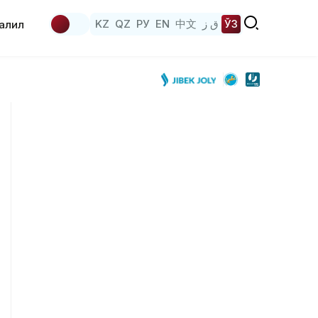
KZ
QZ
РУ
EN
中文
ق ز
ЎЗ
аҳлил