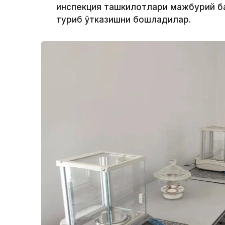
инспекция ташкилотлари мажбурий б
туриб ўтказишни бошладилар.