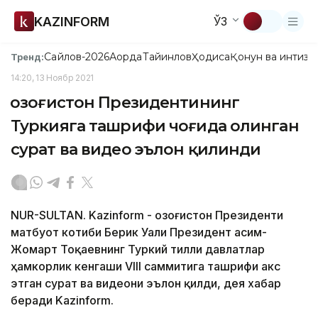
KAZINFORM
ЎЗ
Сайлов-2026
Ақорда
Тайинлов
Ҳодиса
Қонун ва интизо
Тренд:
14:20, 13 Ноябр 2021
Қозоғистон Президентининг
Туркияга ташрифи чоғида олинган
сурат ва видео эълон қилинди
NUR-SULTAN. Kazinform - Қозоғистон Президенти
матбуот котиби Берик Уали Президент Қасим-
Жомарт Тоқаевнинг Туркий тилли давлатлар
ҳамкорлик кенгаши VIII саммитига ташрифи акс
этган сурат ва видеони эълон қилди, дея хабар
беради Kazinform.