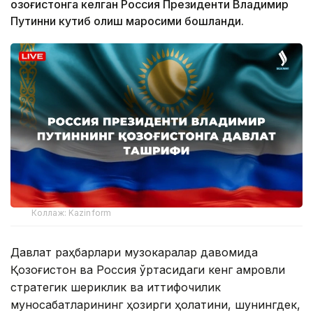
Қозоғистонга келган Россия Президенти Владимир
Путинни кутиб олиш маросими бошланди.
Коллаж: Kazinform
Давлат раҳбарлари музокаралар давомида
Қозоғистон ва Россия ўртасидаги кенг қамровли
стратегик шериклик ва иттифоқчилик
муносабатларининг ҳозирги ҳолатини, шунингдек,