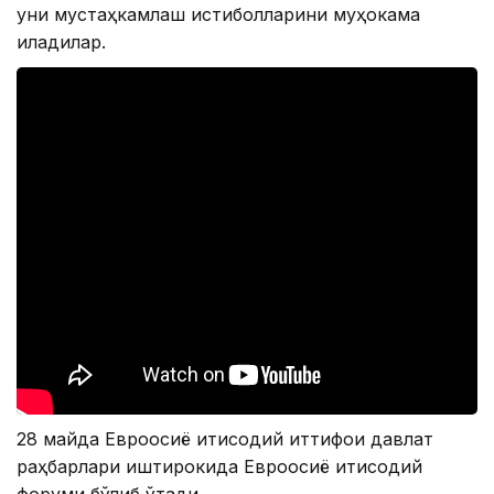
уни мустаҳкамлаш истиқболларини муҳокама
қиладилар.
28 майда Евроосиё иқтисодий иттифоқи давлат
раҳбарлари иштирокида Евроосиё иқтисодий
форуми бўлиб ўтади.