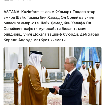
ASTANA. Kazinform — Қасим-Жомарт Тоқаев Қатар
амири Шайх Тамим бин Ҳамад Ол Соний ва унинг
оиласига амир-ота Шайх Ҳамад бин Халифа Ол
Сонийнинг вафоти муносабати билан таъзия
билдириш учун Доҳага ташриф буюрди, деб хабар
беради Ақорда матбуот хизмати.