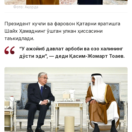
Фото: Ақорда
Президент кучли ва фаровон Қатарни яратишга
Шайх Ҳамаднинг қўшган улкан ҳиссасини
таъкидлади.
“У ажойиб давлат арбоби ва қозоқ халқининг
дўсти эди”, — деди Қасим-Жомарт Тоқаев.