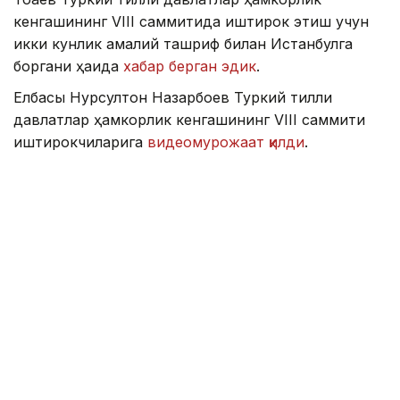
кенгашининг VIII саммитида иштирок этиш учун
икки кунлик амалий ташриф билан Истанбулга
боргани ҳақида
хабар берган эдик
.
Елбасы Нурсултон Назарбоев Туркий тилли
давлатлар ҳамкорлик кенгашининг VIII саммити
иштирокчиларига
видеомурожаат қилди
.