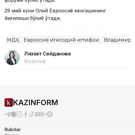
29 май куни Олий Евроосиё кенгашининг
йиғилиши бўлиб ўтади.
МДҲ
Евроосиё иқтисодий иттифоқи
Владимир 
Ляззат Сейданова
Муаллиф
KAZINFORM
Ruknlar