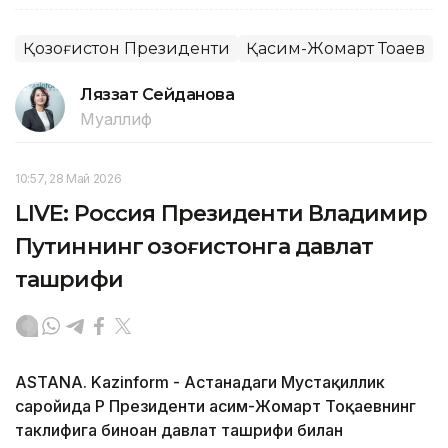
Қозоғистон Президенти
Қасим-Жомарт Тоқаев
Ляззат Сейданова
Муаллиф
10:57, 28 Май 2026
LIVE: Россия Президенти Владимир
Путиннинг Қозоғистонга давлат
ташрифи
ASTANA. Kazinform - Астанадаги Мустақиллик
саройида ҚР Президенти Қасим-Жомарт Тоқаевнинг
таклифига биноан давлат ташрифи билан