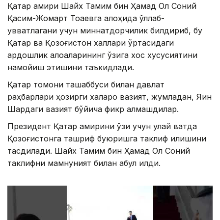
Қатар амири Шайх Тамим бин Ҳамад Ол Соний
Қасим-Жомарт Тоқаевга алоҳида қўллаб-
қувватлагани учун миннатдорчилик билдириб, бу
Қатар ва Қозоғистон халқлари ўртасидаги
қардошлик алоқаларининг ўзига хос хусусиятини
намойиш этишини таъкидлади.
Қатар томони ташаббуси билан давлат
раҳбарлари ҳозирги халқаро вазият, жумладан, Яқин
Шарқдаги вазият бўйича фикр алмашдилар.
Президент Қатар амирини ўзи учун қулай вақтда
Қозоғистонга ташриф буюришга таклиф қилишини
тасдиқлади. Шайх Тамим бин Ҳамад Ол Соний
таклифни мамнуният билан қабул қилди.