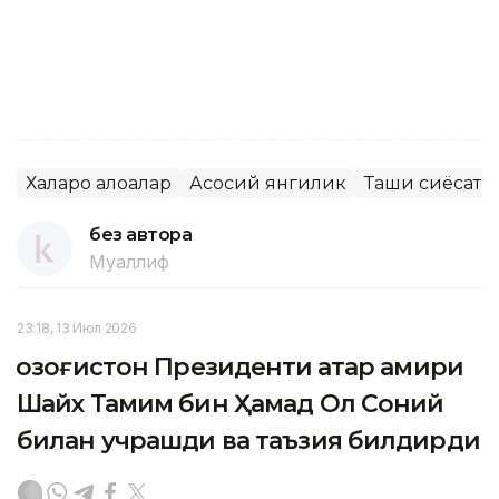
Халқаро алоқалар
Асосий янгилик
Ташқи сиёсат
без автора
Муаллиф
23:18, 13 Июл 2026
Қозоғистон Президенти Қатар амири
Шайх Тамим бин Ҳамад Ол Соний
билан учрашди ва таъзия билдирди