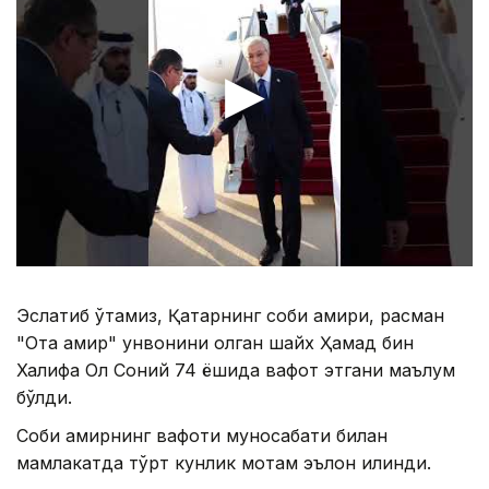
Эслатиб ўтамиз, Қатарнинг собиқ амири, расман
"Ота амир" унвонини олган шайх Ҳамад бин
Халифа Ол Соний 74 ёшида вафот этгани маълум
бўлди.
Собиқ амирнинг вафоти муносабати билан
мамлакатда тўрт кунлик мотам эълон қилинди.