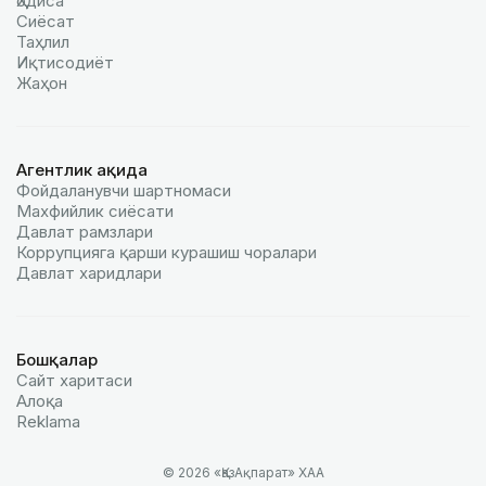
Ҳодиса
Сиёсат
Таҳлил
Иқтисодиёт
Жаҳон
Агентлик ҳақида
Фойдаланувчи шартномаси
Махфийлик сиёсати
Давлат рамзлари
Коррупцияга қарши курашиш чоралари
Давлат харидлари
Бошқалар
Сайт харитаси
Алоқа
Reklamа
© 2026 «ҚазАқпарат» ХАА