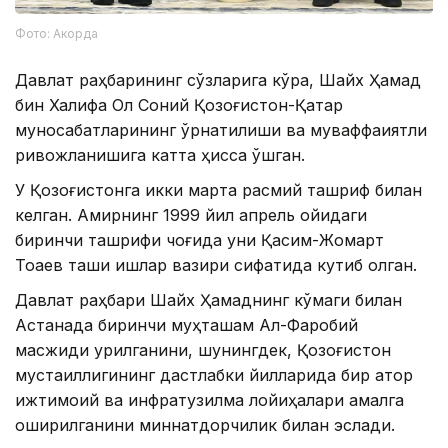
Фото: Акорда
Давлат раҳбарининг сўзларига кўра, Шайх Ҳамад
бин Халифа Ол Соний Қозоғистон-Қатар
муносабатларининг ўрнатилиши ва муваффақиятли
ривожланишига катта ҳисса қўшган.
У Қозоғистонга икки марта расмий ташриф билан
келган. Амирнинг 1999 йил апрель ойидаги
биринчи ташрифи чоғида уни Қасим-Жомарт
Тоқаев ташқи ишлар вазири сифатида кутиб олган.
Давлат раҳбари Шайх Ҳамаднинг кўмаги билан
Астанада биринчи муҳташам Ал-Фаробий
масжиди қурилганини, шунингдек, Қозоғистон
мустақиллигининг дастлабки йилларида бир қатор
ижтимоий ва инфратузилма лойиҳалари амалга
оширилганини миннатдорчилик билан эслади.