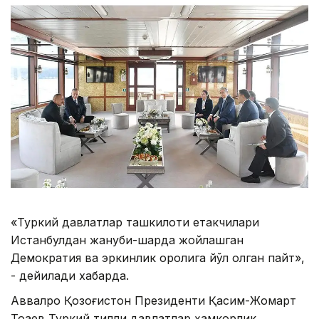
«Туркий давлатлар ташкилоти етакчилари
Истанбулдан жануби-шарқда жойлашган
Демократия ва эркинлик оролига йўл олган пайт»,
- дейилади хабарда.
Аввалроқ Қозоғистон Президенти Қасим-Жомарт
Тоқаев Туркий тилли давлатлар ҳамкорлик