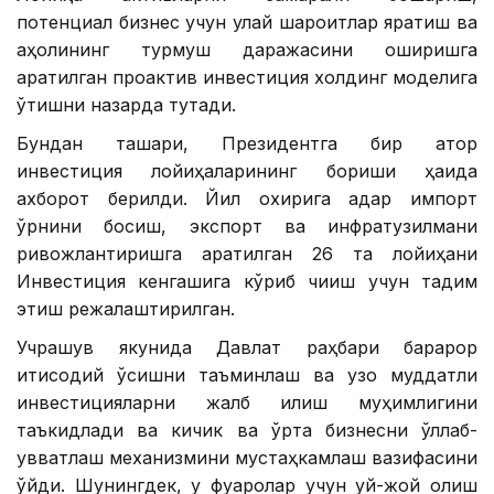
потенциал бизнес учун қулай шароитлар яратиш ва
аҳолининг турмуш даражасини оширишга
қаратилган проактив инвестиция холдинг моделига
ўтишни назарда тутади.
Бундан ташқари, Президентга бир қатор
инвестиция лойиҳаларининг бориши ҳақида
ахборот берилди. Йил охирига қадар импорт
ўрнини босиш, экспорт ва инфратузилмани
ривожлантиришга қаратилган 26 та лойиҳани
Инвестиция кенгашига кўриб чиқиш учун тақдим
этиш режалаштирилган.
Учрашув якунида Давлат раҳбари барқарор
иқтисодий ўсишни таъминлаш ва узоқ муддатли
инвестицияларни жалб қилиш муҳимлигини
таъкидлади ва кичик ва ўрта бизнесни қўллаб-
қувватлаш механизмини мустаҳкамлаш вазифасини
қўйди. Шунингдек, у фуқаролар учун уй-жой олиш