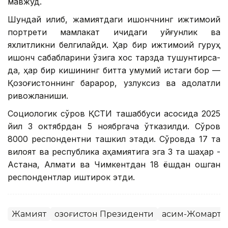
мавжуд.
Шундай қилиб, жамиятдаги ишончнинг ижтимоий
портрети мамлакат ичидаги уйғунлик ва
яхлитликни белгилайди. Ҳар бир ижтимоий гуруҳ
ишонч сабабларини ўзига хос тарзда тушунтирса-
да, ҳар бир кишининг битта умумий истаги бор —
Қозоғистоннинг барқарор, узлуксиз ва адолатли
ривожланиши.
Социологик сўров ҚСТИ ташаббуси асосида 2025
йил 3 октябрдан 5 ноябргача ўтказилди. Сўров
8000 респондентни ташкил этади. Сўровда 17 та
вилоят ва республика аҳамиятига эга 3 та шаҳар -
Астана, Алмати ва Чимкентдан 18 ёшдан ошган
респондентлар иштирок этди.
Жамият
Қозоғистон Президенти
Қасим-Жомарт Т