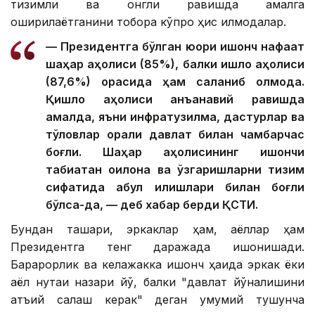
тизимли ва онгли равишда амалга
оширилаётганини тобора кўпроқ ҳис қилмоқдалар.
— Президентга бўлган юқори ишонч нафақат
шаҳар аҳолиси (85%), балки қишлоқ аҳолиси
(87,6%) орасида ҳам сақланиб қолмоқда.
Қишлоқ аҳолиси анъанавий равишда
амалда, яъни инфратузилма, дастурлар ва
тўловлар орқали давлат билан чамбарчас
боғлиқ. Шаҳар аҳолисининг ишончи
табиатан оқилона ва ўзгаришларни тизим
сифатида қабул қилишлари билан боғлиқ
бўлса-да, — деб хабар берди ҚСТИ.
Бундан ташқари, эркаклар ҳам, аёллар ҳам
Президентга тенг даражада ишонишади.
Барқарорлик ва келажакка ишонч ҳақида эркак ёки
аёл нуқтаи назари йўқ, балки "давлат йўналишини
қатъий сақлаш керак" деган умумий тушунча