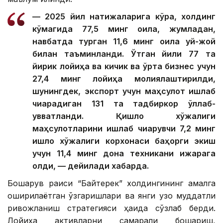
— 2025 йил натижаларига кўра, холдинг
кўмагида 77,5 минг оила, жумладан,
навбатда турган 11,6 минг оила уй-жой
билан таъминланди. Ўтган йили 77 та
йирик лойиҳа ва кичик ва ўрта бизнес учун
27,4 минг лойиҳа молиялаштирилди,
шунингдек, экспорт учун маҳсулот ишлаб
чиқарадиган 131 та тадбиркор қўллаб-
қувватланди. Қишлоқ хўжалиги
маҳсулотларини ишлаб чиқарувчи 7,2 минг
қишлоқ хўжалиги корхонаси баҳорги экиш
учун 11,4 минг дона техникани ижарага
олди, — дейилади хабарда.
Бошқарув раиси “Байтерек” холдингининг амалга
оширилаётган ўзгаришлари ва янги узоқ муддатли
ривожланиш стратегияси ҳақида сўзлаб берди.
Лойиҳа активларни самарали бошқариш,