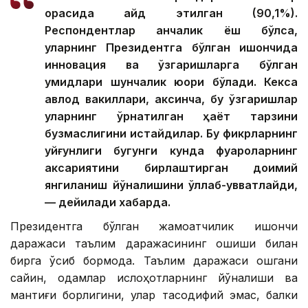
орасида қайд этилган (90,1%).
Респондентлар қанчалик ёш бўлса,
уларнинг Президентга бўлган ишончида
инновация ва ўзгаришларга бўлган
умидлари шунчалик юқори бўлади. Кекса
авлод вакиллари, аксинча, бу ўзгаришлар
уларнинг ўрнатилган ҳаёт тарзини
бузмаслигини истайдилар. Бу фикрларнинг
уйғунлиги бугунги кунда фуқароларнинг
аксариятини бирлаштирган доимий
янгиланиш йўналишини қўллаб-қувватлайди,
— дейилади хабарда.
Президентга бўлган жамоатчилик ишончи
даражаси таълим даражасининг ошиши билан
бирга ўсиб бормоқда. Таълим даражаси ошгани
сайин, одамлар ислоҳотларнинг йўналиши ва
мантиғи борлигини, улар тасодифий эмас, балки