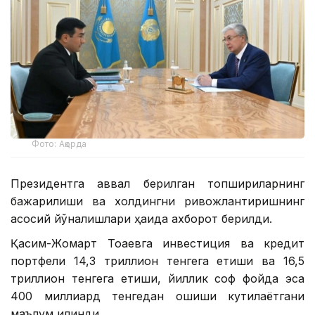
Фото: Ақорда
Президентга аввал берилган топшириқларнинг
бажарилиши ва холдингни ривожлантиришнинг
асосий йўналишлари ҳақида ахборот берилди.
Қасим-Жомарт Тоқаевга инвестиция ва кредит
портфели 14,3 триллион тенгега етиши ва 16,5
триллион тенгега етиши, йиллик соф фойда эса
400 миллиард тенгедан ошиши кутилаётгани
маълум қилинди.