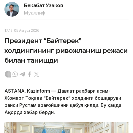
Бекабат Узаков
Муаллиф
17:12, 05 Август 2026
Президент “Байтерек”
холдингининг ривожланиш режаси
билан танишди
ASTANА. Каzinform — Давлат раҳбари Қасим-
Жомарт Тоқаев “Байтерек” холдинги бошқаруви
раиси Рустам Қарағойшинни қабул қилди. Бу ҳақда
Ақорда хабар берди.