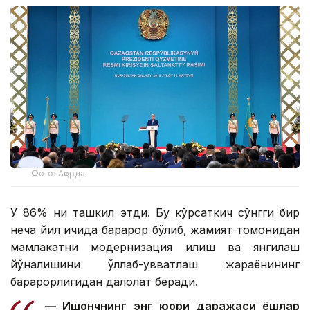
Фото: Ақорда
У 86% ни ташкил этди. Бу кўрсаткич сўнгги бир
неча йил ичида барқарор бўлиб, жамият томонидан
мамлакатни модернизация қилиш ва янгилаш
йўналишини қўллаб-қувватлаш жараёнининг
барқарорлигидан далолат беради.
— Ишончнинг энг юқори даражаси ёшлар