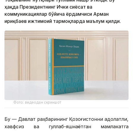
ҳақда Президентнинг Ички сиёсат ва
коммуникациялар бўйича ёрдамчиси Арман
Қириқбаев ижтимоий тармоқларда маълум қилди.
Фото: видеодан скриншот
Бу — Давлат раҳбарининг Қозоғистонни адолатли,
хавфсиз ва гуллаб-яшнаётган мамлакатга