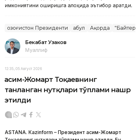
имкониятини оширишга алоҳида эътибор қаратди.
Қозоғистон Президенти
Қабул
Ақорда
"Байтере
Бекабат Узаков
Муаллиф
12:35, 05 Август 2026
Қасим-Жомарт Тоқаевнинг
танланган нутқлари тўплами нашр
этилди
ASTANА. Кazinform – Президент Қасим-Жомарт
Тоқаевнинг нутқлари тўплами нашр этилди. Бу