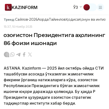
KAZINFORM
ЎЗ
Сайлов-2026
Ақорда
Тайинлов
Ҳодиса
Қонун ва интизо
Тренд:
15:37, 10 Ноябр 2025
Қозоғистон Президентига аҳолининг
86 фоизи ишонади
ASTANА. Кazinform — 2025 йил октябрь ойида ҚСТИ
ташаббусви асосида ўтказилган жамоатчилик
фикрини ўрганиш натижаларига кўра, Қозоғистон
Республикаси Президентига бўлган жамоатчилик
ишончи юқори даражада қолмоқда. Бу ҳақда ҚР
Президенти ҳузуридаги Қозоғистон стратегик
тадқиқотлар институти хабар берди.