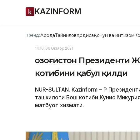
KAZINFORM
Ақорда
Тайинлов
Ҳодиса
Қонун ва интизом
Ко
Тренд:
14:10, 06 Октябр 2021
Қозоғистон Президенти 
котибини қабул қилди
NUR-SULTAN. Kazinform – ҚР Президен
ташкилоти Бош котиби Кунио Микурия
матбуот хизмати.