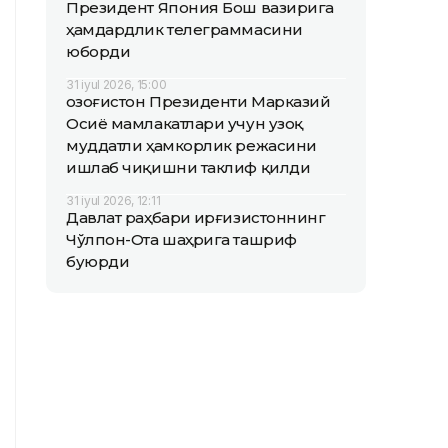
Президент Япония Бош вазирига
ҳамдардлик телеграммасини
юборди
31 iyul 2026, 15:00
Қозоғистон Президенти Марказий
Осиё мамлакатлари учун узоқ
муддатли ҳамкорлик режасини
ишлаб чиқишни таклиф қилди
31 iyul 2026, 12:11
Давлат раҳбари Қирғизистоннинг
Чўлпон-Ота шаҳрига ташриф
буюрди