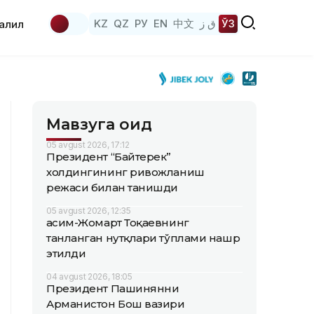
KZ
QZ
РУ
EN
中文
ق ز
ЎЗ
аҳлил
Мавзуга оид
05 avgust 2026, 17:12
Президент “Байтерек”
холдингининг ривожланиш
режаси билан танишди
05 avgust 2026, 12:35
Қасим-Жомарт Тоқаевнинг
танланган нутқлари тўплами нашр
этилди
04 avgust 2026, 18:05
Президент Пашинянни
Арманистон Бош вазири