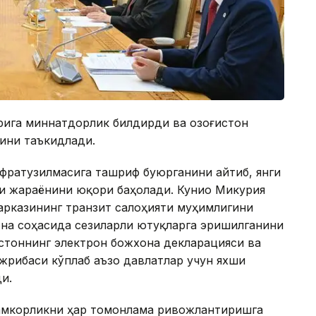
рига миннатдорлик билдирди ва Қозоғистон
ини таъкидлади.
фратузилмасига ташриф буюрганини айтиб, янги
и жараёнини юқори баҳолади. Кунио Микурия
арказининг транзит салоҳияти муҳимлигини
она соҳасида сезиларли ютуқларга эришилганини
истоннинг электрон божхона декларацияси ва
жрибаси кўплаб аъзо давлатлар учун яхши
и.
амкорликни ҳар томонлама ривожлантиришга