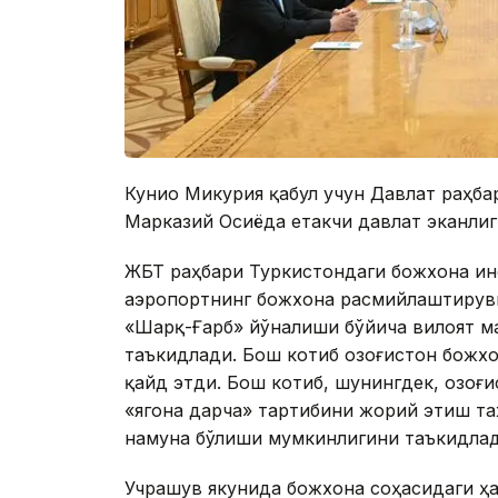
Кунио Микурия қабул учун Давлат раҳба
Марказий Осиёда етакчи давлат эканлиг
ЖБТ раҳбари Туркистондаги божхона ин
аэропортнинг божхона расмийлаштирув
«Шарқ-Ғарб» йўналиши бўйича вилоят м
таъкидлади. Бош котиб Қозоғистон божх
қайд этди. Бош котиб, шунингдек, Қозоғ
«ягона дарча» тартибини жорий этиш та
намуна бўлиши мумкинлигини таъкидлад
Учрашув якунида божхона соҳасидаги ҳ