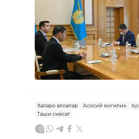
Халқаро алоқалар
Асосий янгилик
Қо
Ташқи сиёсат