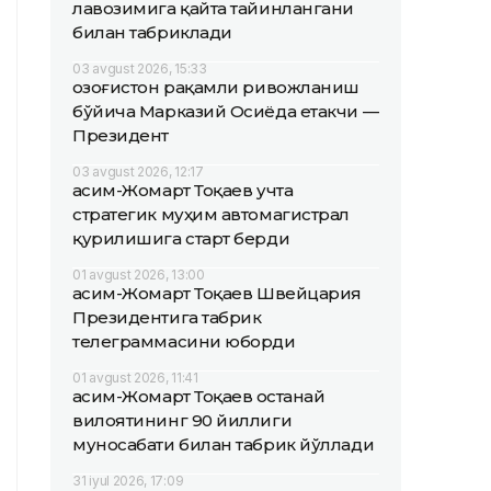
лавозимига қайта тайинлангани
билан табриклади
03 avgust 2026, 15:33
Қозоғистон рақамли ривожланиш
бўйича Марказий Осиёда етакчи —
Президент
03 avgust 2026, 12:17
Қасим-Жомарт Тоқаев учта
стратегик муҳим автомагистрал
қурилишига старт берди
01 avgust 2026, 13:00
Қасим-Жомарт Тоқаев Швейцария
Президентига табрик
телеграммасини юборди
01 avgust 2026, 11:41
Қасим-Жомарт Тоқаев Қостанай
вилоятининг 90 йиллиги
муносабати билан табрик йўллади
31 iyul 2026, 17:09