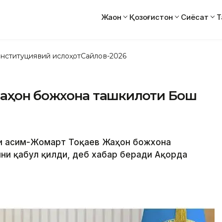
Жаҳон
Қозоғистон
Сиёсат
Т
нституциявий ислоҳот
Сайлов-2026
Жаҳон божхона ташкилоти Бош
ти Қасим-Жомарт Тоқаев Жаҳон божхона
ни қабул қилди, деб хабар беради Ақорда