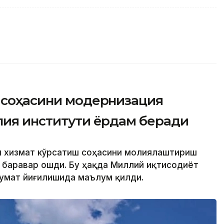
л соҳасини модернизация
лия институти ёрдам беради
л хизмат кўрсатиш соҳасини молиялаштириш
и баравар ошди. Бу ҳақда Миллий иқтисодиёт
кумат йиғилишида маълум қилди.