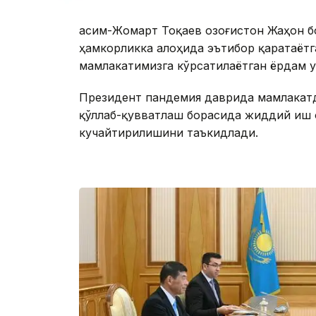
Қасим-Жомарт Тоқаев Қозоғистон Жаҳон 
ҳамкорликка алоҳида эътибор қаратаётг
мамлакатимизга кўрсатилаётган ёрдам 
Президент пандемия даврида мамлакатд
қўллаб-қувватлаш борасида жиддий иш 
кучайтирилишини таъкидлади.