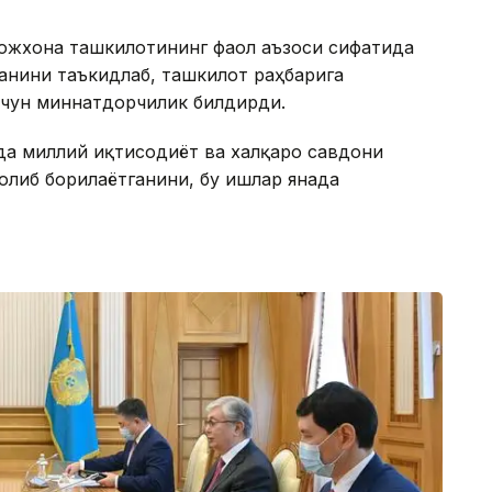
божхона ташкилотининг фаол аъзоси сифатида
анини таъкидлаб, ташкилот раҳбарига
учун миннатдорчилик билдирди.
а миллий иқтисодиёт ва халқаро савдони
олиб борилаётганини, бу ишлар янада