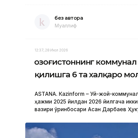
без автора
Муаллиф
12:37, 28 Июл 2026
Қозоғистоннинг коммуна
қилишга 6 та халқаро мо
ASTANА. Кazinform – Уй-жой-коммуна
ҳажми 2025 йилдан 2026 йилгача икк
вазири ўринбосари Асан Дарбаев Ҳу