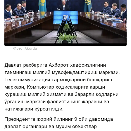
Фото: Akorda
Давлат раҳбарига Ахборот хавфсизлигини
таъминлаш миллий мувофиқлаштириш маркази,
Телекоммуникация тармоқларини бошқариш
маркази, Компьютер ҳодисаларига қарши
курашиш миллий хизмати ва Зарарли кодларни
ўрганиш маркази фаолиятининг жараёни ва
натижалари кўрсатилди.
Президентга жорий йилнинг 9 ойи давомида
давлат органлари ва муҳим объектлар