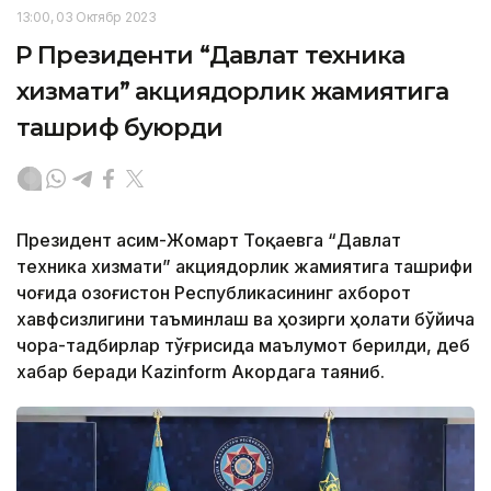
13:00, 03 Октябр 2023
ҚР Президенти “Давлат техника
хизмати” акциядорлик жамиятига
ташриф буюрди
Президент Қасим-Жомарт Тоқаевга “Давлат
техника хизмати” акциядорлик жамиятига ташрифи
чоғида Қозоғистон Республикасининг ахборот
хавфсизлигини таъминлаш ва ҳозирги ҳолати бўйича
чора-тадбирлар тўғрисида маълумот берилди, деб
хабар беради Каzinform Акордага таяниб.