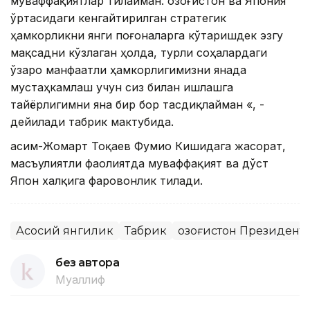
муваффақиятлар тилайман. Қозоғистон ва Япония
ўртасидаги кенгайтирилган стратегик
ҳамкорликни янги поғоналарга кўтаришдек эзгу
мақсадни кўзлаган ҳолда, турли соҳалардаги
ўзаро манфаатли ҳамкорлигимизни янада
мустаҳкамлаш учун сиз билан ишлашга
тайёрлигимни яна бир бор тасдиқлайман «, -
дейилади табрик мактубида.
Қасим-Жомарт Тоқаев Фумио Кишидага жасорат,
масъулиятли фаолиятда муваффақият ва дўст
Япон халқига фаровонлик тилади.
Асосий янгилик
Табрик
Қозоғистон Президент
без автора
Муаллиф