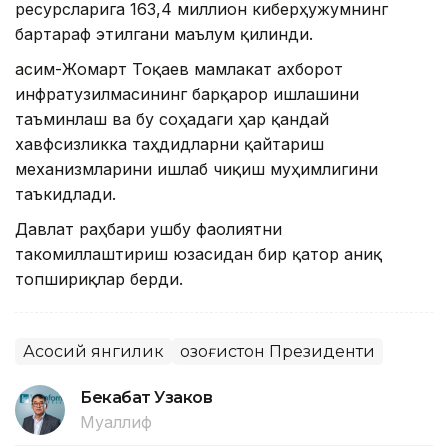
ресурсларига 163,4 миллион киберҳужумнинг
бартараф этилгани маълум қилинди.
Қасим-Жомарт Тоқаев мамлакат ахборот
инфратузилмасининг барқарор ишлашини
таъминлаш ва бу соҳадаги ҳар қандай
хавфсизликка таҳдидларни қайтариш
механизмларини ишлаб чиқиш муҳимлигини
таъкидлади.
Давлат раҳбари ушбу фаолиятни
такомиллаштириш юзасидан бир қатор аниқ
топшириқлар берди.
Асосий янгилик
Қозоғистон Президенти
Бекабат Узаков
Муаллиф