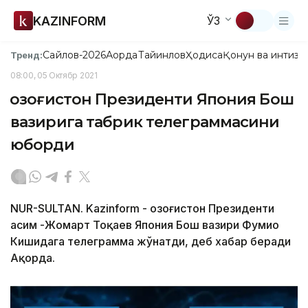
KAZINFORM
ЎЗ
Сайлов-2026
Ақорда
Тайинлов
Ҳодиса
Қонун ва интизо
Тренд:
08:00, 05 Октябр 2021
Қозоғистон Президенти Япония Бош
вазирига табрик телеграммасини
юборди
NUR-SULTAN. Kazinform - Қозоғистон Президенти
Қасим -Жомарт Тоқаев Япония Бош вазири Фумио
Кишидага телеграмма жўнатди, деб хабар беради
Ақорда.