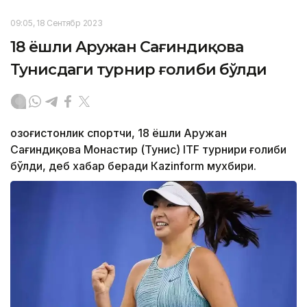
09:05, 18 Сентябр 2023
18 ёшли Аружан Сағиндиқова
Тунисдаги турнир ғолиби бўлди
Қозоғистонлик спортчи, 18 ёшли Аружан
Сағиндиқова Монастир (Тунис) ITF турнири ғолиби
бўлди, деб хабар беради Каzinform мухбири.