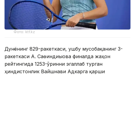
Фото: ktf.kz
Дунёнинг 829-ракеткаси, ушбу мусобақанинг 3-
ракеткаси А. Саөиндиыова финалда жаҳон
рейтингида 1253-ўринни эгаллаб турган
ҳиндистонлик Вайшнави Адкарга қарши
чемпионлик учун кураш олиб борди.
Биринчи партия кескин курашлар остида ўтди,
Аружан тай-брейкда муваффақиятли ўйнади - 7:6
(8:6).
Иккинчи сетда қозоғистонлик ёш теннисчи
рақибига ҳеч қандай имконият қолдирмади - 6:0.
Шу тариқа Аружан Сағиндиқова муҳим ғалабага