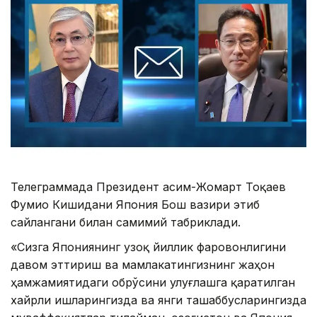
Телеграммада Президент Қасим-Жомарт Тоқаев
Фумио Кишидани Япония Бош вазири этиб
сайлангани билан самимий табриклади.
«Сизга Япониянинг узоқ йиллик фаровонлигини
давом эттириш ва мамлакатингизнинг жаҳон
ҳамжамиятидаги обрўсини улуғлашга қаратилган
хайрли ишларингизда ва янги ташаббусларингизда