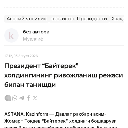
Асосий янгилик
Қозоғистон Президенти
Халқа
без автора
Муаллиф
17:12, 05 Август 2026
Президент “Байтерек”
холдингининг ривожланиш режаси
билан танишди
ASTANА. Каzinform — Давлат раҳбари Қасим-
Жомарт Тоқаев “Байтерек” холдинги бошқаруви
раиси Рустам Қарағойшинни қабул қилди. Бу ҳақда