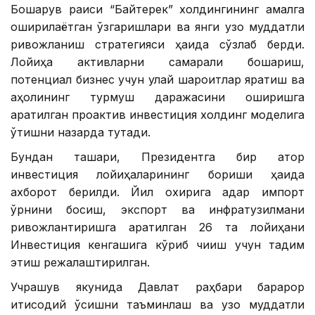
Бошқарув раиси “Байтерек” холдингининг амалга
оширилаётган ўзгаришлари ва янги узоқ муддатли
ривожланиш стратегияси ҳақида сўзлаб берди.
Лойиҳа активларни самарали бошқариш,
потенциал бизнес учун қулай шароитлар яратиш ва
аҳолининг турмуш даражасини оширишга
қаратилган проактив инвестиция холдинг моделига
ўтишни назарда тутади.
Бундан ташқари, Президентга бир қатор
инвестиция лойиҳаларининг бориши ҳақида
ахборот берилди. Йил охирига қадар импорт
ўрнини босиш, экспорт ва инфратузилмани
ривожлантиришга қаратилган 26 та лойиҳани
Инвестиция кенгашига кўриб чиқиш учун тақдим
этиш режалаштирилган.
Учрашув якунида Давлат раҳбари барқарор
иқтисодий ўсишни таъминлаш ва узоқ муддатли