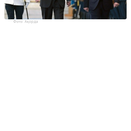
Фото: Ақорда
— Никол Пашинян илиқ сўзлар учун
миннатдорчилик билдирди ва Қозоғистон
Президенти ва халқига Қурултой
сайловларини муваффақиятли ўтказишни
тилади. Президент ва Бош вазир
Қозоғистон-Арманистон
муносабатларининг жадал
ривожланишидан мамнун эканликларини
таъкидладилар ва икки мамлакат
ўртасидаги кўп қиррали ҳамкорликни
чуқурлаштиришга тайёр эканликларини
тасдиқладилар. Бундан ташқари, илгари
эришилган келишувларнинг, жумладан,