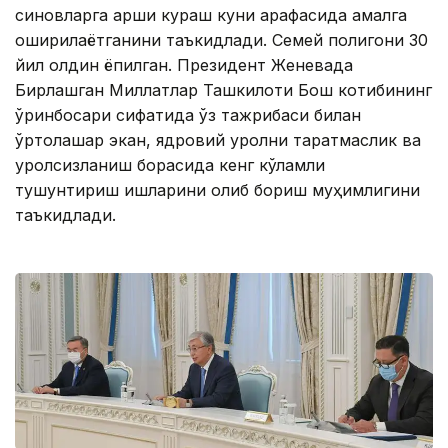
синовларга қарши кураш куни арафасида амалга
оширилаётганини таъкидлади. Семей полигони 30
йил олдин ёпилган. Президент Женевада
Бирлашган Миллатлар Ташкилоти Бош котибининг
ўринбосари сифатида ўз тажрибаси билан
ўртоқлашар экан, ядровий қуролни тарқатмаслик ва
қуролсизланиш борасида кенг кўламли
тушунтириш ишларини олиб бориш муҳимлигини
таъкидлади.