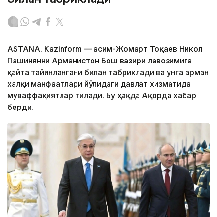
ASTANА. Кazinform — Қасим-Жомарт Тоқаев Никол
Пашинянни Арманистон Бош вазири лавозимига
қайта тайинлангани билан табриклади ва унга арман
халқи манфаатлари йўлидаги давлат хизматида
муваффақиятлар тилади. Бу ҳақда Ақорда хабар
берди.