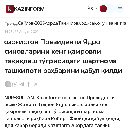
KAZINFORM
ЎЗ
Сайлов-2026
Ақорда
Тайинлов
Ҳодиса
Қонун ва интизо
Тренд:
14:25, 27 Август 2021
Қозоғистон Президенти Ядро
синовларини кенг қамровли
тақиқлаш тўғрисидаги шартнома
ташкилоти раҳбарини қабул қилди
NUR-SULTAN. Kazinform- Қозоғистон Президенти
Қасим-Жомарт Тоқаев Ядро синовларини кенг
қамровли тақиқлаш тўғрисидаги шартнома
ташкилоти раҳбари Роберт Флойдни қабул қилди,
дея хабар беради Kazinform Ақордага таяниб.