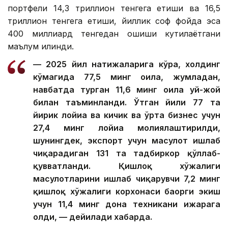
портфели 14,3 триллион тенгега етиши ва 16,5
триллион тенгега етиши, йиллик соф фойда эса
400 миллиард тенгедан ошиши кутилаётгани
маълум қилинди.
— 2025 йил натижаларига кўра, холдинг
кўмагида 77,5 минг оила, жумладан,
навбатда турган 11,6 минг оила уй-жой
билан таъминланди. Ўтган йили 77 та
йирик лойиҳа ва кичик ва ўрта бизнес учун
27,4 минг лойиҳа молиялаштирилди,
шунингдек, экспорт учун маҳсулот ишлаб
чиқарадиган 131 та тадбиркор қўллаб-
қувватланди. Қишлоқ хўжалиги
маҳсулотларини ишлаб чиқарувчи 7,2 минг
қишлоқ хўжалиги корхонаси баҳорги экиш
учун 11,4 минг дона техникани ижарага
олди, — дейилади хабарда.