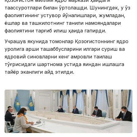
таассуротлари билан ўртоқлашди. Шунингдек, у ўз
фаолиятининг устувор йўналишлари, жумладан,
ёшлар ва ташкилотнинг таниқли намояндалари
фаолиятини тарғиб қилиш ҳақида гапирди.
Учрашув якунида томонлар Қозоғистоннинг ядро
қуролига қарши ташаббусларини илгари суриш ва
ядровий синовларни кенг қамровли тақиқлаш
тўғрисидаги шартнома устида яқиндан ишлашга
тайёр эканлиги қайд этилди.