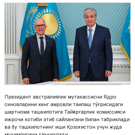
Президент австралиялик мутахассисни Ядро
синовларини кенг қамровли тақиқлаш тўғрисидаги
шартнома ташкилотига Тайёргарлик комиссияси
ижрочи котиби этиб сайлангани билан табриклади
ва бу ташкилотнинг иши Қозоғистон учун жуда
муҳимлигини таъкидлади.