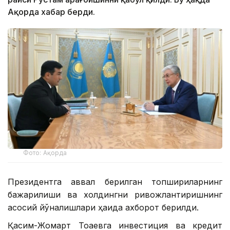
Ақорда хабар берди.
Фото: Ақорда
Президентга аввал берилган топшириқларнинг
бажарилиши ва холдингни ривожлантиришнинг
асосий йўналишлари ҳақида ахборот берилди.
Қасим-Жомарт Тоқаевга инвестиция ва кредит