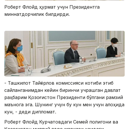
Роберт Флойд ҳурмат учун Президентга
миннатдорчилик билдирди.
- Ташкилот Тайёрлов комиссияси котиби этиб
сайланганимдан кейин биринчи учрашган давлат
раҳбарим Қозоғистон Президенти бўлгани рамзий
маънога эга. Шунинг учун бу кун мен учун алоҳида
кун, - деди дипломат.
Роберт Флойд Курчатовдаги Семей полигони ва
Қозоғистон миллий ядро маркази ҳақидаги