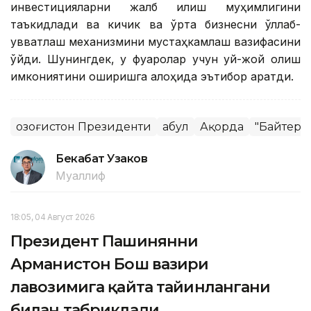
инвестицияларни жалб қилиш муҳимлигини
таъкидлади ва кичик ва ўрта бизнесни қўллаб-
қувватлаш механизмини мустаҳкамлаш вазифасини
қўйди. Шунингдек, у фуқаролар учун уй-жой олиш
имкониятини оширишга алоҳида эътибор қаратди.
Қозоғистон Президенти
Қабул
Ақорда
"Байтере
Бекабат Узаков
Муаллиф
18:05, 04 Август 2026
Президент Пашинянни
Арманистон Бош вазири
лавозимига қайта тайинлангани
билан табриклади