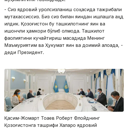
- Сиз ядровий қуролсизланиш соҳасида тажрибали
мутахассиссиз. Биз сиз билан яқиндан ишлашга аҳд
қилдик. Қозоғистон бу ташкилотнинг яқин ва
ишончли ҳамкори бўлиб қолмоқда. Ташкилот
фаолиятини кучайтириш мақсадида Менинг
Маъмуриятим ва Ҳукумат яқин ва доимий алоқада, -
деди Президент.
Қасим-Жомарт Тоқаев Роберт Флойднинг
Қозоғистонга ташрифи Халқаро ядровий