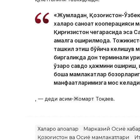
«Жумладан, Қозоғистон-Ўзбек
халқаро саноат кооперацияси м
Қирғизистон чегарасида эса С
амалга оширилмоқда. Тожикист
ташкил этиш бўйича келишув м
биргаликда дон терминали қур
ўзаро савдо ҳажмини ошириш, 
бошқа мамлакатлар бозорлариг
манфаатларимизга мос келади
, — деди Қасим-Жомарт Тоқаев.
Халқаро алоқалар
Марказий Осиё хаба
Қозоғистон ва Осиё мамлакатлари
И