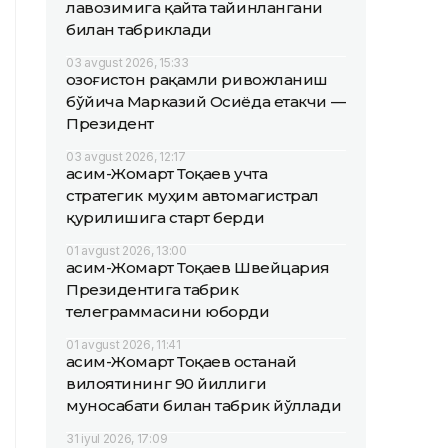
лавозимига қайта тайинлангани
билан табриклади
03 avgust 2026, 15:33
Қозоғистон рақамли ривожланиш
бўйича Марказий Осиёда етакчи —
Президент
03 avgust 2026, 12:17
Қасим-Жомарт Тоқаев учта
стратегик муҳим автомагистрал
қурилишига старт берди
01 avgust 2026, 13:00
Қасим-Жомарт Тоқаев Швейцария
Президентига табрик
телеграммасини юборди
01 avgust 2026, 11:41
Қасим-Жомарт Тоқаев Қостанай
вилоятининг 90 йиллиги
муносабати билан табрик йўллади
31 iyul 2026, 17:09