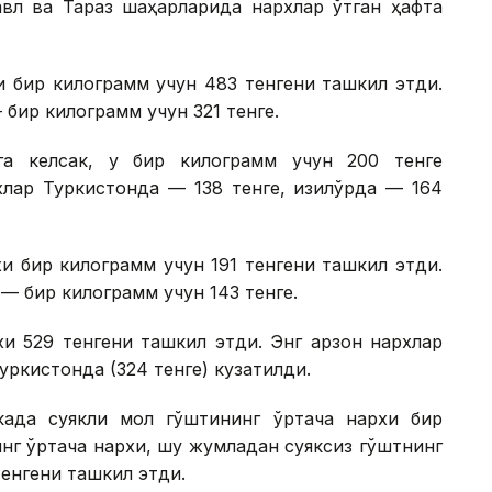
павл ва Тараз шаҳарларида нархлар ўтган ҳафта
и бир килограмм учун 483 тенгени ташкил этди.
бир килограмм учун 321 тенге.
га келсак, у бир килограмм учун 200 тенге
лар Туркистонда — 138 тенге, Қизилўрда — 164
и бир килограмм учун 191 тенгени ташкил этди.
— бир килограмм учун 143 тенге.
и 529 тенгени ташкил этди. Энг арзон нархлар
уркистонда (324 тенге) кузатилди.
када суякли мол гўштининг ўртача нархи бир
инг ўртача нархи, шу жумладан суяксиз гўштнинг
тенгени ташкил этди.