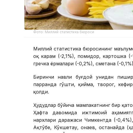
Фото: Миллий статистика бюроси
Миллий статистика бюросининг маълумо
оқ карам (-2,1%), помидор, картошка (-
гречка ёрмалари (-0,2%), сметана (-0,1%
Биринчи навли буғдой унидан пишири
парранда гўшти, қийма, творог, кефи
қолди.
Ҳудудлар бўйича мамлакатнинг бир қат
Ҳафта давомида ижтимоий аҳамиятг
нархлари даражаси Чимкентда (-0,4%),
Ақтўбе, Кўкшетау, Қонаев, Қостанайда (