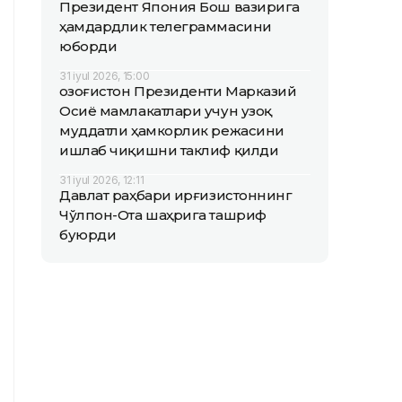
Президент Япония Бош вазирига
ҳамдардлик телеграммасини
юборди
31 iyul 2026, 15:00
Қозоғистон Президенти Марказий
Осиё мамлакатлари учун узоқ
муддатли ҳамкорлик режасини
ишлаб чиқишни таклиф қилди
31 iyul 2026, 12:11
Давлат раҳбари Қирғизистоннинг
Чўлпон-Ота шаҳрига ташриф
буюрди