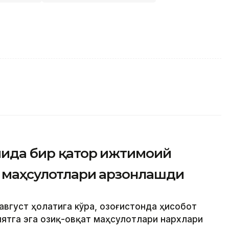
мида бир қатор ижтимоий
т маҳсулотлари арзонлашди
август ҳолатига кўра, Қозоғистонда ҳисобот
ятга эга озиқ-овқат маҳсулотлари нархлари