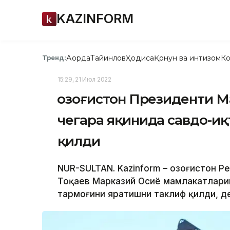
KAZINFORM
Ақорда
Тайинлов
Ҳодиса
Қонун ва интизом
Ко
Тренд:
15:29, 21 Июл 2022
Қозоғистон Президенти 
чегара яқинида савдо-и
қилди
NUR-SULTAN. Kazinform – Қозоғистон 
Тоқаев Марказий Осиё мамлакатлари
тармоғини яратишни таклиф қилди, де