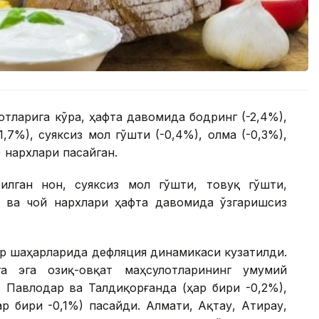
тларига кўра, ҳафта давомида бодринг (-2,4%),
1,7%), суяксиз мол гўшти (-0,4%), олма (-0,3%),
) нархлари пасайган.
лган нон, суяксиз мол гўшти, товуқ гўшти,
р ва чой нархлари ҳафта давомида ўзгаришсиз
ор шаҳарларида дефляция динамикаси кузатилди.
а эга озиқ-овқат маҳсулотларининг умумий
 Павлодар ва Талдиқорғанда (ҳар бири -0,2%),
ҳар бири -0,1%) пасайди. Алмати, Ақтау, Атирау,