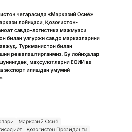
истон чегарасида «Марказий Осиё»
аркази лойиҳаси, Қозоғистон-
аноат савдо-логистика мажмуаси
он билан улгуржи савдо марказларини
авжуд. Туркманистон билан
ишни режалаштирганмиз. Бу лойиҳалар
шунингдек, маҳсулотларни ЕОИИ ва
а экспорт қилишдан умумий
»
рлари
Марказий Осиё
қтисодиёт
Қозоғистон Президенти