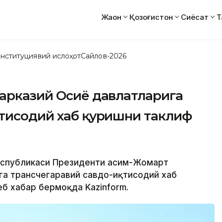
Жаҳон
Қозоғистон
Сиёсат
Т
нституциявий ислоҳот
Сайлов-2026
Марказий Осиё давлатларига
қтисодий хаб қуришни таклиф
Республикаси Президенти Қасим-Жомарт
га трансчегаравий савдо-иқтисодий хаб
б хабар бермоқда Kazinform.