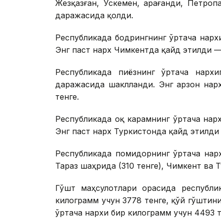
Жезқазған, Ўскемен, Қарағанди, Петро
даражасида қолди.
Республикада бодрингнинг ўртача нарх
Энг паст нарх Чимкентда қайд этилди — 
Республикада пиёзнинг ўртача нархи
даражасида шаклланди. Энг арзон нарх
тенге.
Республикада оқ карамнинг ўртача нарх
Энг паст нарх Туркистонда қайд этилди 
Республикада помидорнинг ўртача нарх
Тараз шаҳрида (310 тенге), Чимкент ва Т
Гўшт маҳсулотлари орасида республи
килограмм учун 3778 тенге, қўй гўштин
ўртача нархи бир килограмм учун 4493 