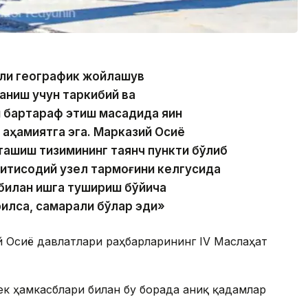
али географик жойлашув
аниш учун таркибий ва
бартараф этиш мақсадида яқин
 аҳамиятга эга. Марказий Осиё
ташиш тизимининг таянч пункти бўлиб
-иқтисодий узел тармоғини келгусида
билан ишга тушириш бўйича
илса, самарали бўлар эди»
й Осиё давлатлари раҳбарларининг IV Маслаҳат
бек ҳамкасблари билан бу борада аниқ қадамлар