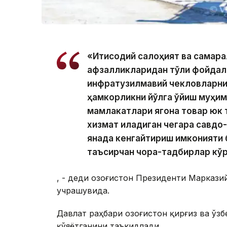
«Иқтисодий салоҳият ва самар
афзалликларидан тўлиқ фойдал
инфратузилмавий чекловларни 
ҳамкорликни йўлга қўйиш муҳим
мамлакатлари ягона товар юк 
хизмат қиладиган чегара савдо
янада кенгайтириш имконияти 
таъсирчан чора-тадбирлар кўр
, - деди Қозоғистон Президенти Маркази
учрашувида.
Давлат раҳбари Қозоғистон қирғиз ва ўз
қўяётганини таъкидлади.