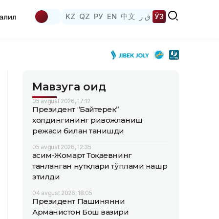
KZ
QZ
РУ
EN
中文
ق ز
ЎЗ
аҳлил
Мавзуга оид
05 avgust 2026, 17:12
Президент “Байтерек”
холдингининг ривожланиш
режаси билан танишди
05 avgust 2026, 12:35
Қасим-Жомарт Тоқаевнинг
танланган нутқлари тўплами нашр
этилди
04 avgust 2026, 18:05
Президент Пашинянни
Арманистон Бош вазири