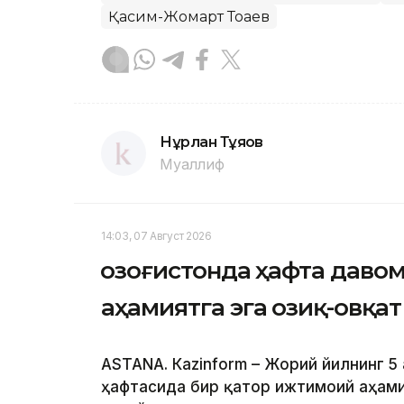
Қасим-Жомарт Тоқаев
Нұрлан Тұяқов
Муаллиф
14:03, 07 Август 2026
Қозоғистонда ҳафта даво
аҳамиятга эга озиқ-овқа
ASTANА. Кazinform – Жорий йилнинг 5 
ҳафтасида бир қатор ижтимоий аҳами