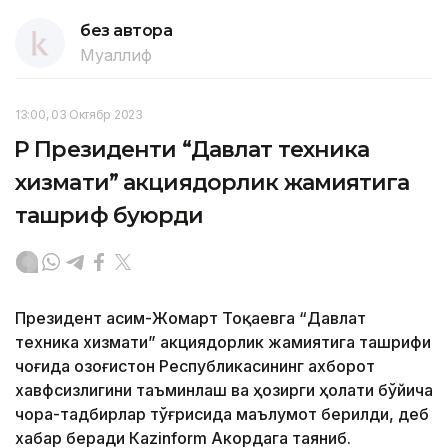
без автора
Муаллиф
13:00, 03 Октябр 2023
ҚР Президенти “Давлат техника
хизмати” акциядорлик жамиятига
ташриф буюрди
Президент Қасим-Жомарт Тоқаевга “Давлат
техника хизмати” акциядорлик жамиятига ташрифи
чоғида Қозоғистон Республикасининг ахборот
хавфсизлигини таъминлаш ва ҳозирги ҳолати бўйича
чора-тадбирлар тўғрисида маълумот берилди, деб
хабар беради Каzinform Акордага таяниб.