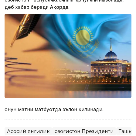
деб хабар беради Ақорда.
Қонун матни матбуотда эълон қилинади.
Асосий янгилик
Қозоғистон Президенти
Ташқи 