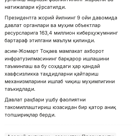
натижалари кўрсатилди.
Президентга жорий йилнинг 9 ойи давомида
давлат органлари ва муҳим объектлар
ресурсларига 163,4 миллион киберҳужумнинг
бартараф этилгани маълум қилинди.
Қасим-Жомарт Тоқаев мамлакат ахборот
инфратузилмасининг барқарор ишлашини
таъминлаш ва бу соҳадаги ҳар қандай
хавфсизликка таҳдидларни қайтариш
механизмларини ишлаб чиқиш муҳимлигини
таъкидлади.
Давлат раҳбари ушбу фаолиятни
такомиллаштириш юзасидан бир қатор аниқ
топшириқлар берди.