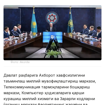
Фото: Akorda
Давлат раҳбарига Ахборот хавфсизлигини
таъминлаш миллий мувофиқлаштириш маркази,
Телекоммуникация тармоқларини бошқариш
маркази, Компьютер ҳодисаларига қарши
курашиш миллий хизмати ва Зарарли кодларни
ўрганиш маркази фаолиятининг жараёни ва