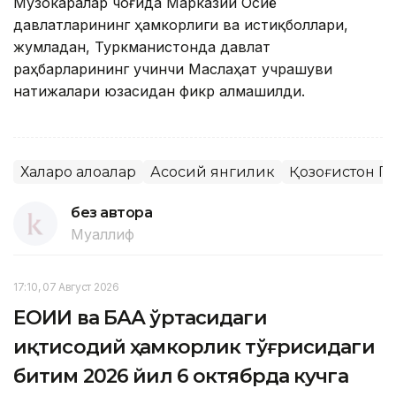
Музокаралар чоғида Марказий Осиё
давлатларининг ҳамкорлиги ва истиқболлари,
жумладан, Туркманистонда давлат
раҳбарларининг учинчи Маслаҳат учрашуви
натижалари юзасидан фикр алмашилди.
Халқаро алоқалар
Асосий янгилик
Қозоғистон П
без автора
Муаллиф
17:10, 07 Август 2026
ЕОИИ ва БАА ўртасидаги
иқтисодий ҳамкорлик тўғрисидаги
битим 2026 йил 6 октябрда кучга