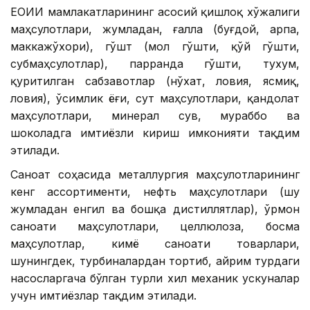
ЕОИИ мамлакатларининг асосий қишлоқ хўжалиги
маҳсулотлари, жумладан, ғалла (буғдой, арпа,
маккажўхори), гўшт (мол гўшти, қўй гўшти,
субмаҳсулотлар), парранда гўшти, тухум,
қуритилган сабзавотлар (нўхат, ловия, ясмиқ,
ловия), ўсимлик ёғи, сут маҳсулотлари, қандолат
маҳсулотлари, минерал сув, мураббо ва
шоколадга имтиёзли кириш имконияти тақдим
этилади.
Саноат соҳасида металлургия маҳсулотларининг
кенг ассортименти, нефть маҳсулотлари (шу
жумладан енгил ва бошқа дистиллятлар), ўрмон
саноати маҳсулотлари, целлюлоза, босма
маҳсулотлар, кимё саноати товарлари,
шунингдек, турбиналардан тортиб, айрим турдаги
насосларгача бўлган турли хил механик ускуналар
учун имтиёзлар тақдим этилади.