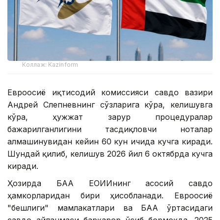
Коллаж: Kazinform
Евроосиё иқтисодий комиссияси савдо вазири
Андрей Слепневнинг сўзларига кўра, келишувга
кўра, ҳужжат зарур процедуралар
бажарилганлигини тасдиқловчи ноталар
алмашинувидан кейин 60 кун ичида кучга киради.
Шундай қилиб, келишув 2026 йил 6 октябрда кучга
киради.
Ҳозирда БАА ЕОИИнинг асосий савдо
ҳамкорларидан бири ҳисобланади. Евроосиё
"бешлиги" мамлакатлари ва БАА ўртасидаги
савдо айланмаси барқарор ўсиб бормоқда. 2025