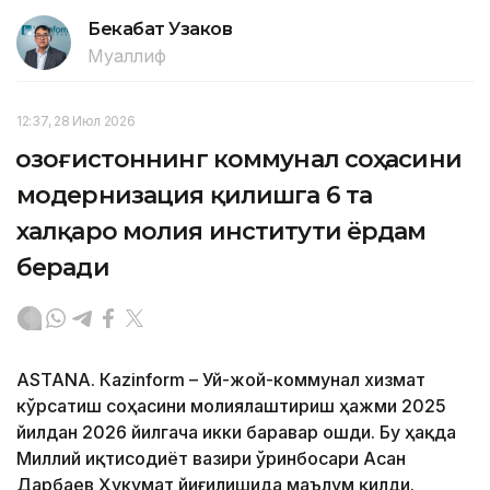
Бекабат Узаков
Муаллиф
12:37, 28 Июл 2026
Қозоғистоннинг коммунал соҳасини
модернизация қилишга 6 та
халқаро молия институти ёрдам
беради
ASTANА. Кazinform – Уй-жой-коммунал хизмат
кўрсатиш соҳасини молиялаштириш ҳажми 2025
йилдан 2026 йилгача икки баравар ошди. Бу ҳақда
Миллий иқтисодиёт вазири ўринбосари Асан
Дарбаев Ҳукумат йиғилишида маълум қилди.