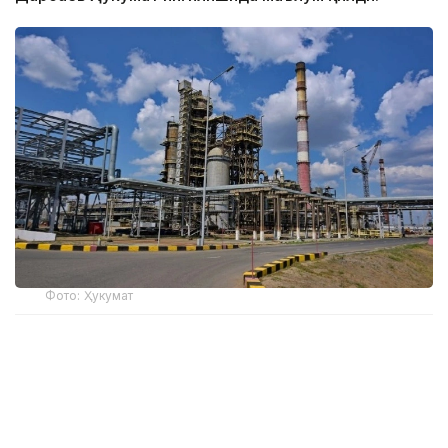
Фото: Ҳукумат
Вазир ўринбосарининг сўзларига кўра, бу
"Энергетика ва коммунал хизматлар соҳасини
модернизация қилиш" миллий лойиҳасида кўзда
тутилган янги механизмларнинг самарадорлигини