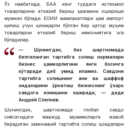
Ўз навбатида, БАА кенг турдаги истеъмол
товарларини етказиб бериш ҳажмини ошириши
мумкин бўлади. ЕОИИ мамлакатлари ҳам импорт
қилиш учун қизиқарли бўлган бир қатор муҳим
товарларни етказиб бериш имкониятига эга
бўладилар.
— Шунингдек, биз шартномада
белгиланган тартибга солиш нормалари
бизнес ҳамкорлигини янги босқичга
кўтаради деб умид қиламиз. Савдони
тартибга солишнинг аниқ ва шаффоф
қоидаларини ўрнатиш бизнеснинг ўзаро
савдога қизиқишини оширади, — деди
Андрей Слепнев.
Шунингдек, шартномада глобал савдо
сиёсатидаги мавжуд муаммоларга жавоб
берадиган замонавий тартибга солиш қоидалари