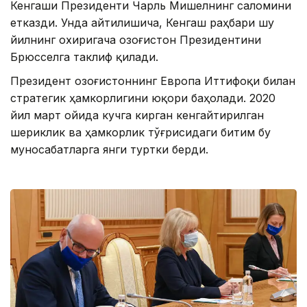
Кенгаши Президенти Чарль Мишелнинг саломини
етказди. Унда айтилишича, Кенгаш раҳбари шу
йилнинг охиригача Қозоғистон Президентини
Брюсселга таклиф қилади.
Президент Қозоғистоннинг Европа Иттифоқи билан
стратегик ҳамкорлигини юқори баҳолади. 2020
йил март ойида кучга кирган кенгайтирилган
шериклик ва ҳамкорлик тўғрисидаги битим бу
муносабатларга янги туртки берди.