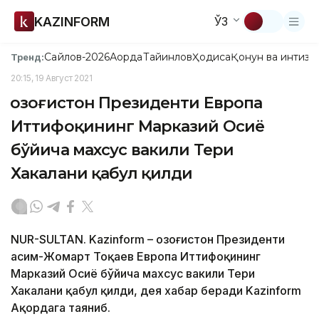
KAZINFORM
ЎЗ
Сайлов-2026
Ақорда
Тайинлов
Ҳодиса
Қонун ва интизо
Тренд:
20:15, 19 Август 2021
Қозоғистон Президенти Европа
Иттифоқининг Марказий Осиё
бўйича махсус вакили Тери
Хакалани қабул қилди
NUR-SULTAN. Kazinform – Қозоғистон Президенти
Қасим-Жомарт Тоқаев Европа Иттифоқининг
Марказий Осиё бўйича махсус вакили Тери
Хакалани қабул қилди, дея хабар беради Kazinform
Ақордага таяниб.