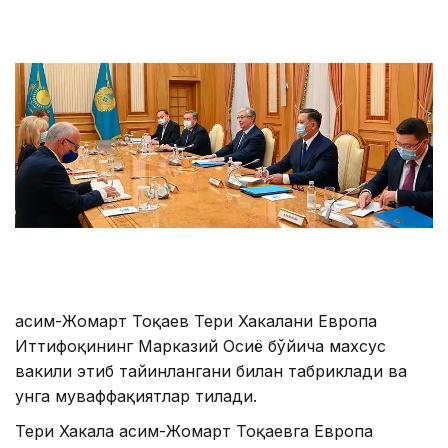
Қасим-Жомарт Тоқаев Тери Хакалани Европа
Иттифоқининг Марказий Осиё бўйича махсус
вакили этиб тайинлангани билан табриклади ва
унга муваффақиятлар тилади.
Тери Хакала Қасим-Жомарт Тоқаевга Европа