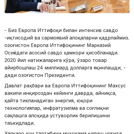
- Биз Европа Иттифоқи билан интенсив савдо
-иқтисодий ва сармоявий алоқаларни қадрлаймиз.
Қозоғистон Европа Иттифоқининг Марказий
Осиёдаги асосий савдо ҳамкори ҳисобланади.
2020 йил натижаларига кўра, ўзаро товар
айирбошлаш 24 миллиард долларга яқинлашди, -
деди Қозоғистон Президенти.
Давлат раҳбари ва Европа Иттифоқининг Махсус
вакили инқироздан кейинги даврда, айниқса,
қайта тикланадиган энергия, юқори
технологиялар, инфратузилма ва соғлиқни
сақлашга алоҳида устуворлик берилишини
таъкидлади.
Халқаро кун тартибини муҳокама қилиш чоғида