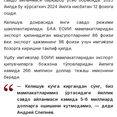
йилда бу кўрсаткич 2024 йилга нисбатан 12 фоизга
ошди.
Келишув доирасида янги савдо режими
шакллантирилади. БАА ЕОИИ мамлакатларидан
экспорт қилинадиган маҳсулотларнинг 86 фоизи
ёки экспорт ҳажмининг 98 фоизи учун имтиёзли
бозорга киришни таклиф қилди.
Ушбу имтиёзлар ЕОИИ мамлакатларидан экспорт
қилувчиларга божхона тўловларидан йилига
камида 266 миллион доллар тежаш имконини
беради.
— Келишув кучга киргандан сўнг, биз
мамлакатларимиз ўртасидаги йиллик
савдо айланмаси камида 5-6 миллиард
долларга ошишини кутмоқдамиз, — деди
Андрей Слепнев.