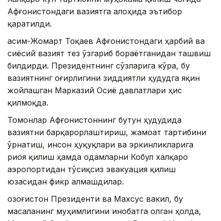
Афғонистондаги вазиятга алоҳида эътибор
қаратилди.
Қасим-Жомарт Тоқаев Афғонистондаги ҳарбий ва
сиёсий вазият тез ўзгариб бораётганидан ташвиш
билдирди. Президентнинг сўзларига кўра, бу
вазиятнинг оғирлигини зиддиятли ҳудудга яқин
жойлашган Марказий Осиё давлатлари ҳис
қилмоқда.
Томонлар Афғонистоннинг бутун ҳудудида
вазиятни барқарорлаштириш, жамоат тартибини
ўрнатиш, инсон ҳуқуқлари ва эркинликларига
риоя қилиш ҳамда одамларни Кобул халқаро
аэропортидан тўсиқсиз эвакуация қилиш
юзасидан фикр алмашдилар.
Қозоғистон Президенти ва Махсус вакил, бу
масаланинг муҳимлигини инобатга олган ҳолда,