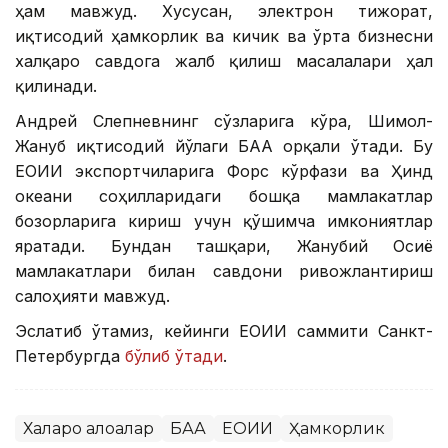
ҳам мавжуд. Хусусан, электрон тижорат,
иқтисодий ҳамкорлик ва кичик ва ўрта бизнесни
халқаро савдога жалб қилиш масалалари ҳал
қилинади.
Андрей Слепневнинг сўзларига кўра, Шимол-
Жануб иқтисодий йўлаги БАА орқали ўтади. Бу
ЕОИИ экспортчиларига Форс кўрфази ва Ҳинд
океани соҳилларидаги бошқа мамлакатлар
бозорларига кириш учун қўшимча имкониятлар
яратади. Бундан ташқари, Жанубий Осиё
мамлакатлари билан савдони ривожлантириш
салоҳияти мавжуд.
Эслатиб ўтамиз, кейинги ЕОИИ саммити Санкт-
Петербургда
бўлиб ўтади
.
Халқаро алоқалар
БАА
ЕОИИ
Ҳамкорлик