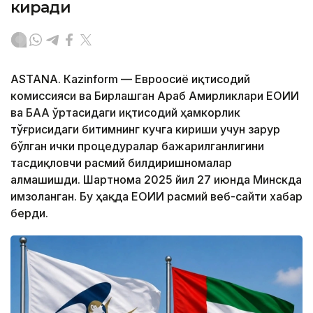
киради
ASTANА. Кazinform — Евроосиё иқтисодий
комиссияси ва Бирлашган Араб Амирликлари ЕОИИ
ва БАА ўртасидаги иқтисодий ҳамкорлик
тўғрисидаги битимнинг кучга кириши учун зарур
бўлган ички процедуралар бажарилганлигини
тасдиқловчи расмий билдиришномалар
алмашишди. Шартнома 2025 йил 27 июнда Минскда
имзоланган. Бу ҳақда ЕОИИ расмий веб-сайти хабар
берди.