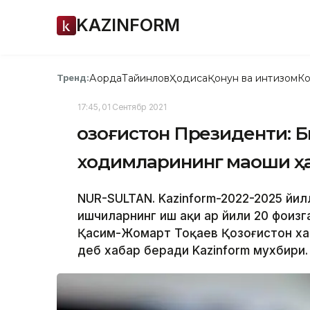
KAZINFORM
Ақорда
Тайинлов
Ҳодиса
Қонун ва интизом
Ко
Тренд:
17:45, 01 Сентябр 2021
Қозоғистон Президенти: 
ходимларининг маоши ҳа
NUR-SULTAN. Kazinform-2022-2025 й
ишчиларнинг иш ҳақи ҳар йили 20 фоиз
Қасим-Жомарт Тоқаев Қозоғистон х
деб хабар беради Kazinform мухбири.