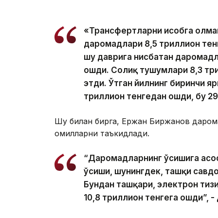
«Трансфертларни ҳисобга олм
даромадлари 8,5 триллион тенг
шу даврига нисбатан даромадла
ошди. Солиқ тушумлари 8,3 три
этди. Ўтган йилнинг биринчи я
триллион тенгедан ошди, бу 29
Шу билан бирга, Ержан Биржанов даром
омилларни таъкидлади.
“Даромадларнинг ўсишига асос
ўсиши, шунингдек, ташқи савд
Бундан ташқари, электрон тизи
10,8 триллион тенгега ошди”, - 