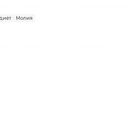
диёт
Молия
и умумий активлари йил
а ўсди
ль ҳолатига кўра, Қирғизистон банк сектори