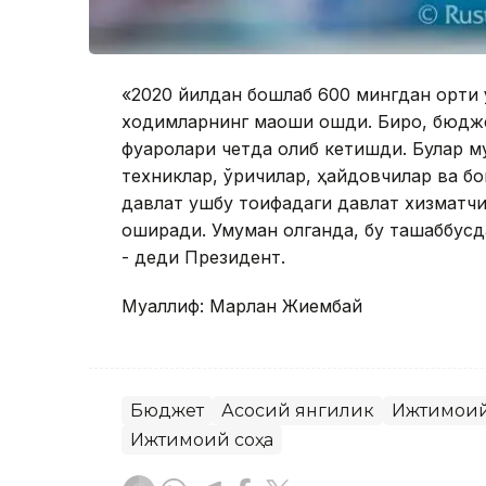
«2020 йилдан бошлаб 600 мингдан ортиқ
ходимларнинг маоши ошди. Бироқ, бюдж
фуқаролари четда қолиб кетишди. Булар 
техниклар, қўриқчилар, ҳайдовчилар ва б
давлат ушбу тоифадаги давлат хизматчил
оширади. Умуман олганда, бу ташаббусд
- деди Президент.
Муаллиф: Марлан Жиембай
Бюджет
Асосий янгилик
Ижтимоий
Ижтимоий соҳа