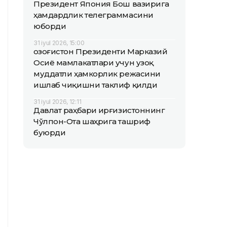
Президент Япония Бош вазирига
ҳамдардлик телеграммасини
юборди
31 iyul 2026, 15:00
Қозоғистон Президенти Марказий
Осиё мамлакатлари учун узоқ
муддатли ҳамкорлик режасини
ишлаб чиқишни таклиф қилди
31 iyul 2026, 12:11
Давлат раҳбари Қирғизистоннинг
Чўлпон-Ота шаҳрига ташриф
буюрди