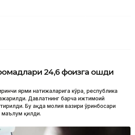
омадлари 24,6 фоизга ошди
иринчи ярми натижаларига кўра, республика
ажарилди. Давлатнинг барча ижтимоий
ирилди. Бу ҳақда молия вазири ўринбосари
 маълум қилди.