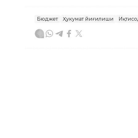
Бюджет
Ҳукумат йиғилиши
Иқтисо
Ляззат Сейданова
Муаллиф
13:31, 26 Июн 2026
Қирғизистон банк сектор
бошидан бери 28,6 фоизг
ASTANA. Kazinform – 2026 йил 30 апре