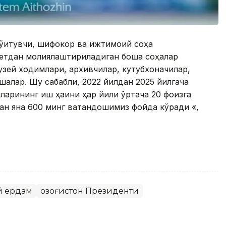
 ўқитувчи, шифокор ва ижтимоий соҳа
етдан молиялаштириладиган бошқа соҳалар
музей ходимлари, архивчилар, кутубхоначилар,
ошқалар. Шу сабабли, 2022 йилдан 2025 йилгача
арининг иш ҳақини ҳар йили ўртача 20 фоизга
ан яна 600 минг ватандошимиз фойда кўради «,
 ёрдам
Қозоғистон Президенти