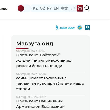
KZ
QZ
РУ
EN
中文
ق ز
ЎЗ
аҳлил
Мавзуга оид
05 avgust 2026, 17:12
Президент “Байтерек”
холдингининг ривожланиш
режаси билан танишди
05 avgust 2026, 12:35
Қасим-Жомарт Тоқаевнинг
танланган нутқлари тўплами нашр
этилди
04 avgust 2026, 18:05
Президент Пашинянни
Арманистон Бош вазири