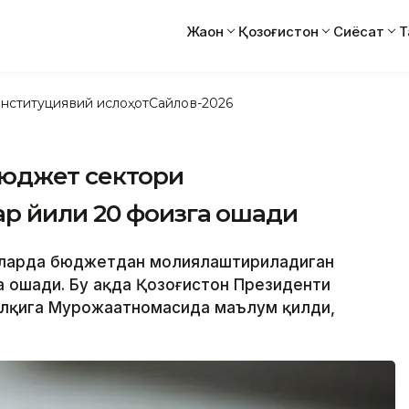
Жаҳон
Қозоғистон
Сиёсат
Т
нституциявий ислоҳот
Сайлов-2026
Бюджет сектори
р йили 20 фоизга ошади
илларда бюджетдан молиялаштириладиган
га ошади. Бу ҳақда Қозоғистон Президенти
алқига Мурожаатномасида маълум қилди,