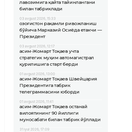
лавозимига қайта тайинлангани
билан табриклади
03 avgust 2026, 15:33
Қозоғистон рақамли ривожланиш
бўйича Марказий Осиёда етакчи —
Президент
03 avgust 2026, 12:17
Қасим-Жомарт Тоқаев учта
стратегик муҳим автомагистрал
қурилишига старт берди
01 avgust 2026, 13:00
Қасим-Жомарт Тоқаев Швейцария
Президентига табрик
телеграммасини юборди
01 avgust 2026, 11:41
Қасим-Жомарт Тоқаев Қостанай
вилоятининг 90 йиллиги
муносабати билан табрик йўллади
31 iyul 2026, 17:09