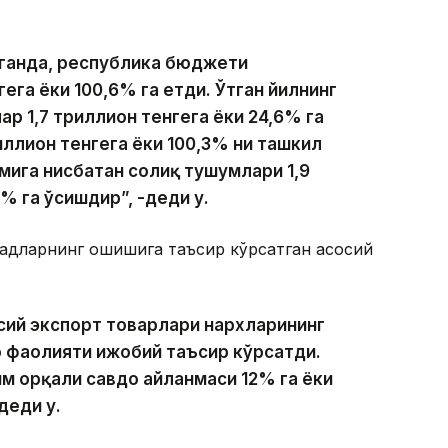
аганда, республика бюджети
ега ёки 100,6% га етди. Ўтган йилнинг
р 1,7 триллион тенгега ёки 24,6% га
ллион тенгега ёки 100,3% ни ташкил
рмига нисбатан солиқ тушумлари 1,9
% га ўсишдир”, -деди у.
адларнинг ошишига таъсир кўрсатган асосий
ий экспорт товарлари нархларининг
о фаолияти ижобий таъсир кўрсатди.
м орқали савдо айланмаси 12% га ёки
деди у.