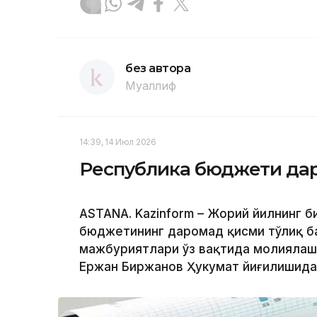
без автора
Муаллиф
14:39, 14 Июл 2026
Республика бюджети дар
ASTANA. Kazinform – Жорий йилнинг б
бюджетининг даромад қисми тўлиқ б
мажбуриятлари ўз вақтида молиялашт
Ержан Биржанов Ҳукумат йиғилишида