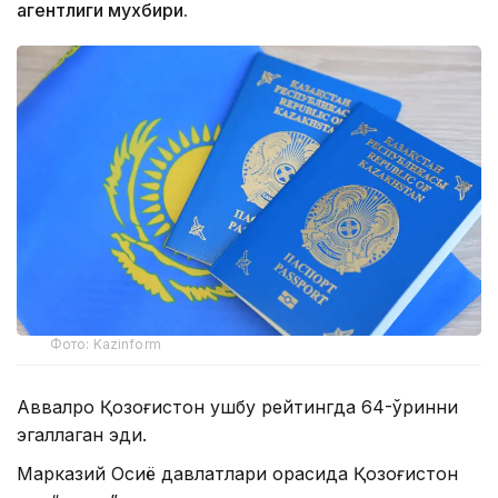
агентлиги мухбири.
Фото: Kazinform
Аввалроқ Қозоғистон ушбу рейтингда 64-ўринни
эгаллаган эди.
Марказий Осиё давлатлари орасида Қозоғистон