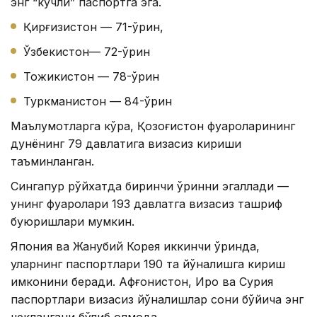
энг “кучли” паспортга эга.
Қирғизистон — 71-ўрин,
Ўзбекистон— 72-ўрин
Тожикистон — 78-ўрин
Туркманистон — 84-ўрин
Маълумотларга кўра, Қозоғистон фуқароларининг
дунёнинг 79 давлатига визасиз кириши
таъминланган.
Сингапур рўйхатда биринчи ўринни эгаллади —
унинг фуқаролари 193 давлатга визасиз ташриф
буюришлари мумкин.
Япония ва Жанубий Корея иккинчи ўринда,
уларнинг паспортлари 190 та йўналишга кириш
имконини беради. Афғонистон, Ироқ ва Сурия
паспортлари визасиз йўналишлар сони бўйича энг