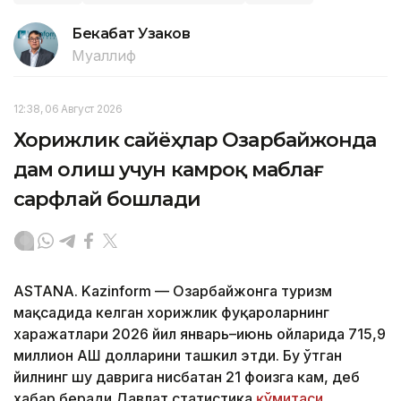
Бекабат Узаков
Муаллиф
12:38, 06 Август 2026
Хорижлик сайёҳлар Озарбайжонда
дам олиш учун камроқ маблағ
сарфлай бошлади
ASTANA. Kazinform — Озарбайжонга туризм
мақсадида келган хорижлик фуқароларнинг
харажатлари 2026 йил январь–июнь ойларида 715,9
миллион АҚШ долларини ташкил этди. Бу ўтган
йилнинг шу даврига нисбатан 21 фоизга кам, деб
хабар беради Давлат статистика
қўмитаси.