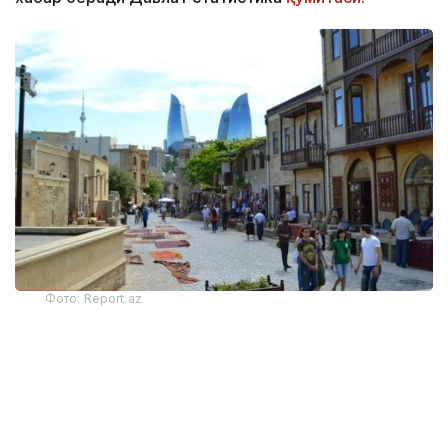
Фото: Report.az
Харажатларнинг энг катта қисми транспорт
хизматларига тўғри келди — 325,9 миллион
доллар. Бу кўрсаткич йиллик ҳисобда 22 фоизга
камайган. Хорижликлар жойлаштириш хизматлари