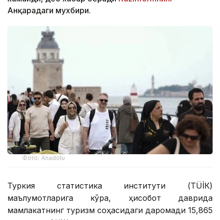
Анқарадаги мухбири.
Фото: Anadolu
Туркия статистика институти (ТÜİК)
маълумотларига кўра, ҳисобот даврида
мамлакатнинг туризм соҳасидаги даромади 15,865