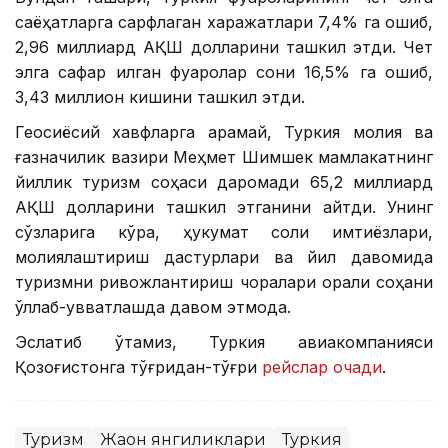
саёҳатларга сарфлаган харажатлари 7,4% га ошиб,
2,96 миллиард АҚШ долларини ташкил этди. Чет
элга сафар қилган фуқаролар сони 16,5% га ошиб,
3,43 миллион кишини ташкил этди.
Геосиёсий хавфларга қарамай, Туркия молия ва
ғазначилик вазири Меҳмет Шимшек мамлакатнинг
йиллик туризм соҳаси даромади 65,2 миллиард
АҚШ долларини ташкил этганини айтди. Унинг
сўзларига кўра, ҳукумат солиқ имтиёзлари,
молиялаштириш дастурлари ва йил давомида
туризмни ривожлантириш чоралари орқали соҳани
қўллаб-қувватлашда давом этмоқда.
Эслатиб ўтамиз, Туркия авиакомпанияси
Қозоғистонга тўғридан-тўғри
рейслар очади
.
Туризм
Жаҳон янгиликлари
Туркия