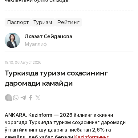
чеклангани бўлиб қолмоқда.
Паспорт
Туризм
Рейтинг
Ляззат Сейданова
Муаллиф
18:10, 06 Август 2026
Туркияда туризм соҳасининг
даромади камайди
ANKARA. Kazinform — 2026 йилнинг иккинчи
чорагида Туркияда туризм соҳасининг даромади
ўтган йилнинг шу даврига нисбатан 2,6% га
камайди, деб хабар беради
Kazinformнинг