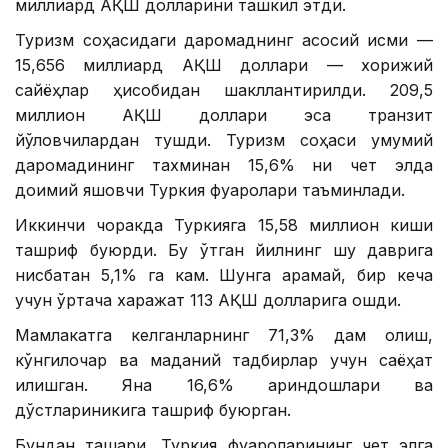
миллиард АҚШ долларини ташкил этди.
Туризм соҳасидаги даромаднинг асосий қисми —
15,656 миллиард АҚШ доллари — хорижий
сайёҳлар ҳисобидан шакллантирилди. 209,5
миллион АҚШ доллари эса транзит
йўловчилардан тушди. Туризм соҳаси умумий
даромадининг тахминан 15,6% ни чет элда
доимий яшовчи Туркия фуқаролари таъминлади.
Иккинчи чоракда Туркияга 15,58 миллион киши
ташриф буюрди. Бу ўтган йилнинг шу даврига
нисбатан 5,1% га кам. Шунга қарамай, бир кеча
учун ўртача харажат 113 АҚШ долларига ошди.
Мамлакатга келганларнинг 71,3% дам олиш,
кўнгилочар ва маданий тадбирлар учун саёҳат
қилишган. Яна 16,6% қариндошлари ва
дўстлариникига ташриф буюрган.
Бундан ташқари, Туркия фуқароларининг чет элга