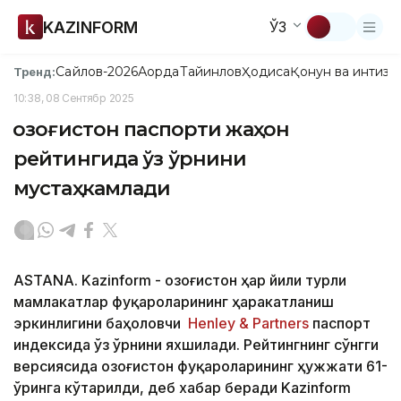
KAZINFORM
ЎЗ
Сайлов-2026
Ақорда
Тайинлов
Ҳодиса
Қонун ва интизо
Тренд:
10:38, 08 Сентябр 2025
Қозоғистон паспорти жаҳон
рейтингида ўз ўрнини
мустаҳкамлади
ASTANA. Kazinform - Қозоғистон ҳар йили турли
мамлакатлар фуқароларининг ҳаракатланиш
эркинлигини баҳоловчи
Henley & Partners
паспорт
индексида ўз ўрнини яхшилади. Рейтингнинг сўнгги
версиясида Қозоғистон фуқароларининг ҳужжати 61-
ўринга кўтарилди, деб хабар беради Kazinform