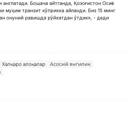
и англатади. Бошқача айтганда, Қозоғистон Осиё
и муҳим транзит кўприкка айланди. Биз 15 минг
ан қонуний равишда рўйхатдан ўтдик», - деди
Халқаро алоқалар
Асосий янгилик
ы