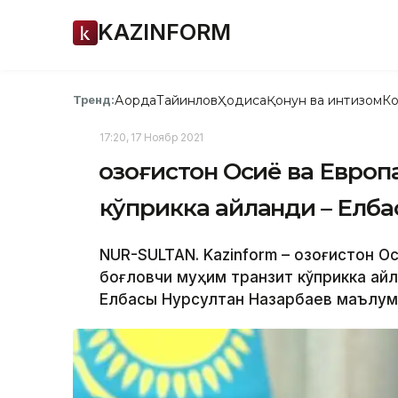
KAZINFORM
Ақорда
Тайинлов
Ҳодиса
Қонун ва интизом
Ко
Тренд:
17:20, 17 Ноябр 2021
Қозоғистон Осиё ва Евро
кўприкка айланди – Елба
NUR-SULTAN. Kazinform – Қозоғистон 
боғловчи муҳим транзит кўприкка айл
Елбасы Нурсултан Назарбаев маълум 