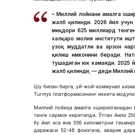
– Миллий лойиҳани амалга оши
жалб қилинди. 2026 йил учун
миқдори 625 миллиард тенген
халқаро молия институти иш
узоқ муддатли ва арзон нар
қилиш имконини беради. Нат
тушадиган юк камаяди. 2025 
жалб қилинди, — деди Миллий 
Шу билан бирга, уй-жой-коммунал хизма
Turmys платформасининг иккита модули
Миллий лойиҳа амалга оширилганидан б
тенге сармоя киритилди. Ўтган йили 2
бу йил эса яна 336 километрни таъмир
даражаси 52-48 фоизгача, авария дар