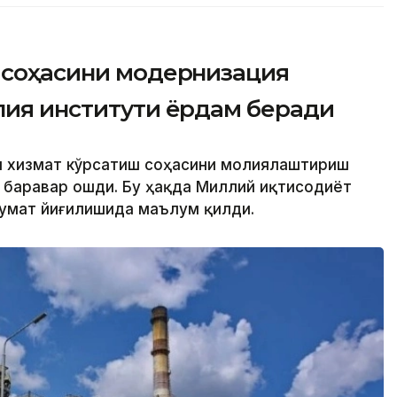
л соҳасини модернизация
лия институти ёрдам беради
л хизмат кўрсатиш соҳасини молиялаштириш
и баравар ошди. Бу ҳақда Миллий иқтисодиёт
кумат йиғилишида маълум қилди.