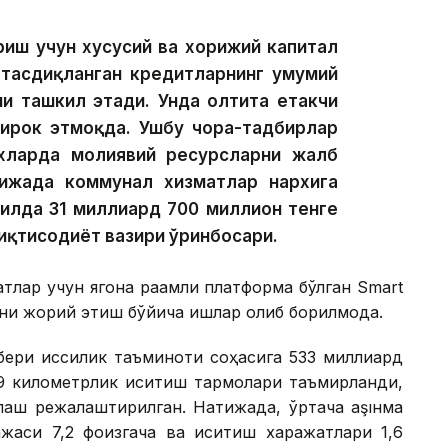
риш учун хусусий ва хорижий капитал
 тасдиқланган кредитларнинг умумий
и ташкил этади. Унда олтита етакчи
тирок этмоқда. Ушбу чора-тадбирлар
хларда молиявий ресурсларни жалб
ижада коммунал хизматлар нархига
йилда 31 миллиард 700 миллион тенге
иқтисодиёт вазири ўринбосари.
тлар учун ягона рақамли платформа бўлган Smart
ни жорий этиш бўйича ишлар олиб борилмоқда.
ери иссиқлик таъминоти соҳасига 533 миллиард
59 километрлик иситиш тармоқлари таъмирланди,
лаш режалаштирилган. Натижада, ўртача аşıнма
ажаси 7,2 фоизгача ва иситиш харажатлари 1,6