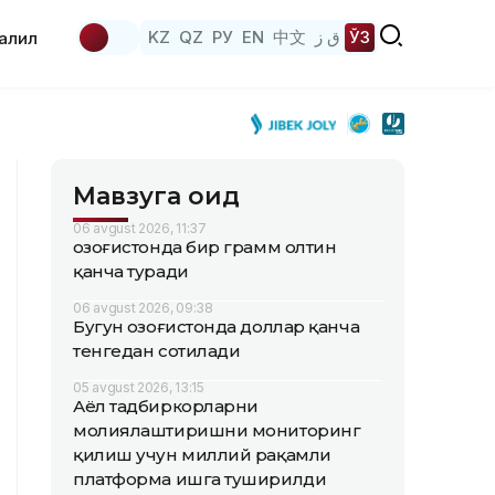
KZ
QZ
РУ
EN
中文
ق ز
ЎЗ
аҳлил
Мавзуга оид
06 avgust 2026, 11:37
Қозоғистонда бир грамм олтин
қанча туради
06 avgust 2026, 09:38
Бугун Қозоғистонда доллар қанча
тенгедан сотилади
05 avgust 2026, 13:15
Аёл тадбиркорларни
молиялаштиришни мониторинг
қилиш учун миллий рақамли
платформа ишга туширилди