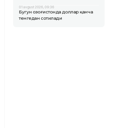
01 avgust 2026, 09:36
Бугун Қозоғистонда доллар қанча
тенгедан сотилади