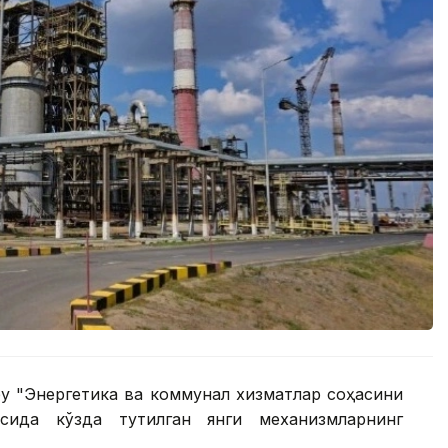
бу "Энергетика ва коммунал хизматлар соҳасини
сида кўзда тутилган янги механизмларнинг