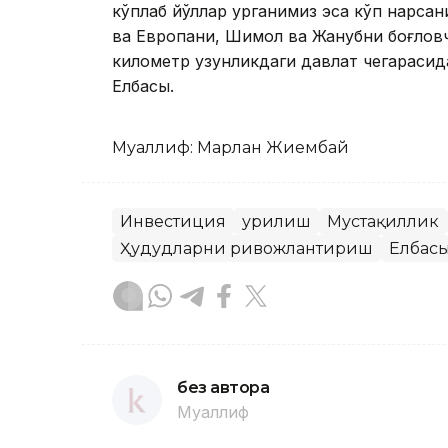
кўплаб йўллар қурганимиз эса кўп нарсан
ва Европани, Шимол ва Жанубни боғловч
километр узунликдаги давлат чегарасид
Елбасы.
Муаллиф: Марлан Жиембай
Инвестиция
Қурилиш
Мустақиллик
Ҳудудларни ривожлантириш
Елбас
без автора
Муаллиф