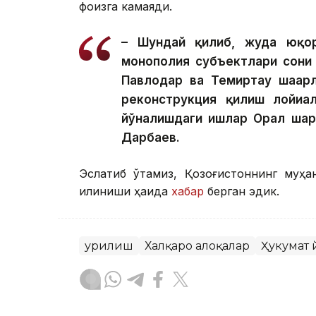
фоизга камаяди.
– Шундай қилиб, жуда юқор
монополия субъектлари сони 
Павлодар ва Темиртау шаҳар
реконструкция қилиш лойиҳа
йўналишдаги ишлар Орал шаҳр
Дарбаев.
Эслатиб ўтамиз, Қозоғистоннинг муҳа
қилиниши ҳақида
хабар
берган эдик.
Қурилиш
Халқаро алоқалар
Ҳукумат