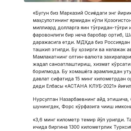
«Бугун биз Марказий Осиёдаги энг йирик
маҳсулотининг ярмидан кўпи Қозоғистон
миллиард долларга яқин тўғридан-тўғри 
фаровонлиги бир неча баробар ортиб, Ша
даражасига етди. МДҲда биз Россиядан
ташкил этилди. Бу ҳозирги ва келажак а
Мамлакатнинг олтин-валюта захиралари 
жадал саноатлаштириш, хизмат кўрсати
борилмоқда. Бу хомашёга қарамликдан қуту
давлат сифатида 15 минг километрдан ор
деди Елбасы «АСТАНА КЛУБ-2021» йиғи
Нурсултан Назарбаевнинг қайд этишича, 
шунингдек, Форс кўрфазига чиқиш имкон
«3,6 минг километр темир йўл қурилди. Т
ичида биргина 1300 километрлик Турксиб 