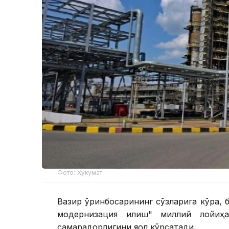
Фото: Ҳукумат
Вазир ўринбосарининг сўзларига кўра, 
модернизация қилиш" миллий лойиҳа
самарадорлигини яққол кўрсатади.