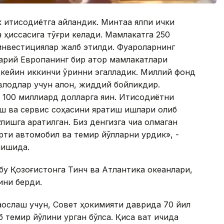
 иқтисодиётга айландик. Минтақа ялпи ички
 ҳиссасига тўғри келади. Мамлакатга 250
инвестициялар жалб этилди. Фуқароларнинг
рқий Европанинг бир қатор мамлакатлари
 кейин иккинчи ўринни эгалладик. Миллий фонд
влодлар учун қалқон, жиддий бойликдир.
100 миллиард долларга яқин. Иқтисодиётни
ш ва сервис соҳасини яратиш ишлари олиб
лишга қаратилган. Биз денгизга чиқа олмаган
тиқ автомобил ва темир йўлларни қурдик», -
лишида.
бу Қозоғистонга Тинч ва Атлантика океанлари,
ини берди.
аққослаш учун, Совет ҳокимияти даврида 70 йил
темир йўлини қурган бўлса. Қисқа вақт ичида