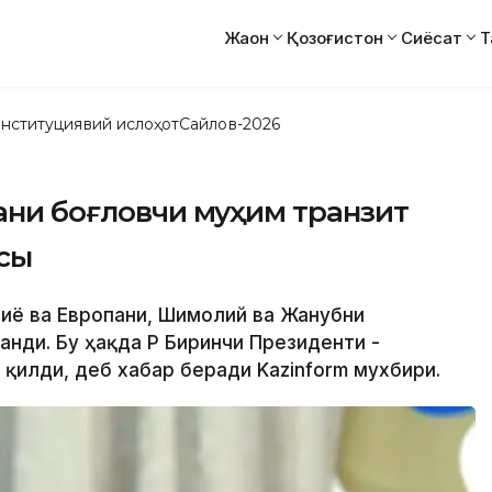
Жаҳон
Қозоғистон
Сиёсат
Т
нституциявий ислоҳот
Сайлов-2026
пани боғловчи муҳим транзит
сы
Осиё ва Европани, Шимолий ва Жанубни
анди. Бу ҳақда ҚР Биринчи Президенти -
қилди, деб хабар беради Kazinform мухбири.