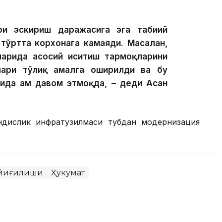
и эскириш даражасига эга табиий
тўртта корхонага камаяди. Масалан,
ларида асосий иситиш тармоқларини
лари тўлиқ амалга оширилди ва бу
ида ҳам давом этмоқда, – деди Асан
ндислик инфратузилмаси тубдан модернизация
 йиғилиши
Ҳукумат