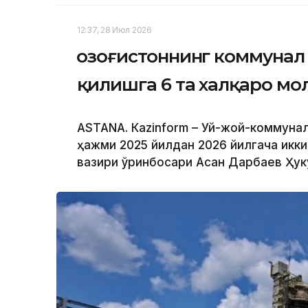
12:37, 28 Июл 2026
Қозоғистоннинг коммуна
қилишга 6 та халқаро мо
ASTANА. Кazinform – Уй-жой-коммуна
ҳажми 2025 йилдан 2026 йилгача икк
вазири ўринбосари Асан Дарбаев Ҳу