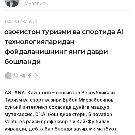
Муаллиф
14:24, 01 Июл 2026
Қозоғистон туризми ва спортида AI
технологияларидан
фойдаланишнинг янги даври
бошланди
ASTANА. Кazinform – Қозоғистон Республикаси
Туризм ва спорт вазири Ербол Мирзабосинов
сунъий интеллект соҳасида дунёга машҳур
мутахассис, 01.AI бош директори, Sinovation
Ventures раиси профессор Ли Кай-Фу билан
учрашди, деб хабар беради вазирлик матбуот