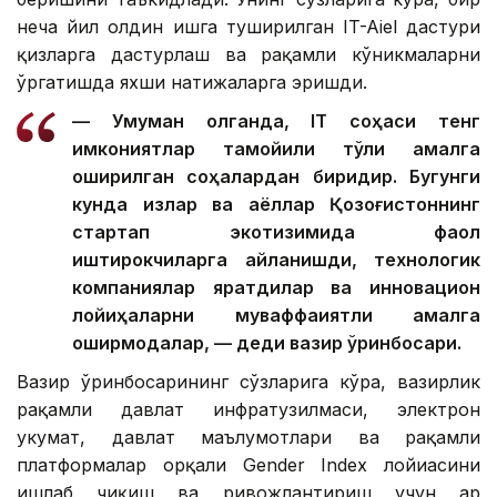
неча йил олдин ишга туширилган IT-Aiel дастури
қизларга дастурлаш ва рақамли кўникмаларни
ўргатишда яхши натижаларга эришди.
— Умуман олганда, IТ соҳаси тенг
имкониятлар тамойили тўлиқ амалга
оширилган соҳалардан биридир. Бугунги
кунда қизлар ва аёллар Қозоғистоннинг
стартап экотизимида фаол
иштирокчиларга айланишди, технологик
компаниялар яратдилар ва инновацион
лойиҳаларни муваффақиятли амалга
оширмоқдалар, — деди вазир ўринбосари.
Вазир ўринбосарининг сўзларига кўра, вазирлик
рақамли давлат инфратузилмаси, электрон
ҳукумат, давлат маълумотлари ва рақамли
платформалар орқали Gender Index лойиҳасини
ишлаб чиқиш ва ривожлантириш учун ҳар