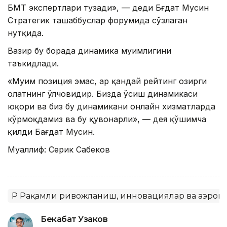
БМТ экспертлари тузади», — деди Бғдат Мусин
Стратегик ташаббуслар форумида сўзлаган
нутқида.
Вазир бу борада динамика муҳимлигини
таъкидлади.
«Муҳим позиция эмас, ҳар қандай рейтинг ҳозирги
ҳолатнинг ўлчовидир. Бизда ўсиш динамикаси
юқори ва биз бу динамикани онлайн хизматларда
кўрмоқдамиз ва бу қувонарли», — дея қўшимча
қилди Бағдат Мусин.
Муаллиф: Серик Сабеков
ҚР Рақамли ривожланиш, инновациялар ва аэрок
Бекабат Узаков