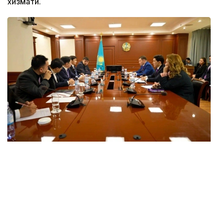
хизмати.
Фото: ҚР Туризм ва спорт вазирлиги
Учрашув давомида томонлар спорт ва туризм
соҳаларига сунъий интеллект технологияларини
жорий этиш истиқболларини муҳокама қилишди ва
рақамли трансформация йўналишида тажриба