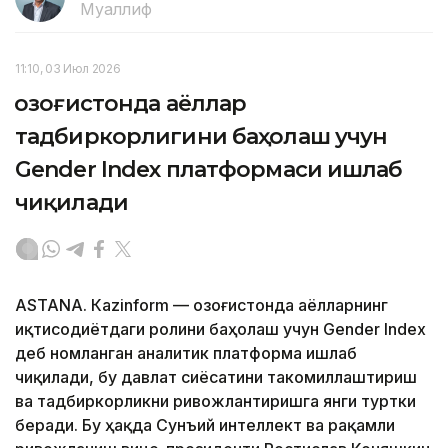
Муаллиф
11:10, 03 Июл 2026
Қозоғистонда аёллар
тадбиркорлигини баҳолаш учун
Gender Index платформаси ишлаб
чиқилади
ASTANА. Кazinform — Қозоғистонда аёлларнинг
иқтисодиётдаги ролини баҳолаш учун Gender Index
деб номланган аналитик платформа ишлаб
чиқилади, бу давлат сиёсатини такомиллаштириш
ва тадбиркорликни ривожлантиришга янги туртки
беради. Бу ҳақда Сунъий интеллект ва рақамли