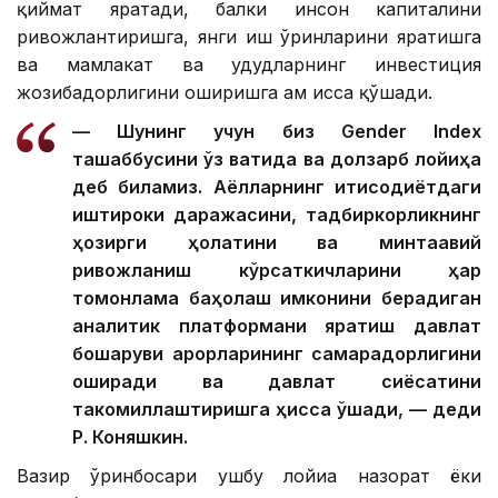
қиймат яратади, балки инсон капиталини
ривожлантиришга, янги иш ўринларини яратишга
ва мамлакат ва ҳудудларнинг инвестиция
жозибадорлигини оширишга ҳам ҳисса қўшади.
— Шунинг учун биз Gender Index
ташаббусини ўз вақтида ва долзарб лойиҳа
деб биламиз. Аёлларнинг иқтисодиётдаги
иштироки даражасини, тадбиркорликнинг
ҳозирги ҳолатини ва минтақавий
ривожланиш кўрсаткичларини ҳар
томонлама баҳолаш имконини берадиган
аналитик платформани яратиш давлат
бошқаруви қарорларининг самарадорлигини
оширади ва давлат сиёсатини
такомиллаштиришга ҳисса қўшади, — деди
Р. Коняшкин.
Вазир ўринбосари ушбу лойиҳа назорат ёки