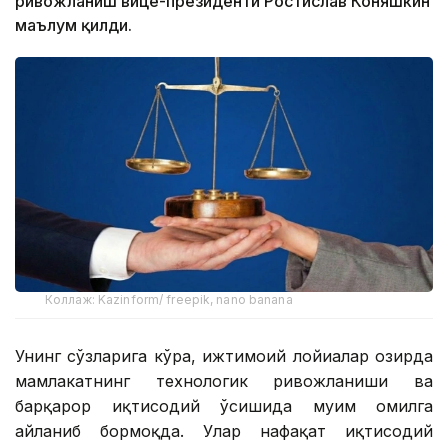
ривожланиш вице-президенти Ростислав Коняшкин
маълум қилди.
Коллаж: Kazinform/ freepik, nano banana
Унинг сўзларига кўра, ижтимоий лойиҳалар ҳозирда
мамлакатнинг технологик ривожланиши ва
барқарор иқтисодий ўсишида муҳим омилга
айланиб бормоқда. Улар нафақат иқтисодий