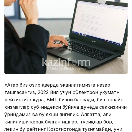
«Агар биз ҳозир қаерда эканлигимизга назар
ташласангиз, 2022 йил учун «Электрон ҳукумат»
рейтингига кўра, БМТ бизни баҳолади, биз онлайн
хизматлар суб-индекси бўйича дунёда саккизинчи
ўриндамиз ва бу яхши янгилик. Албатта, ҳали
қилиниши керак бўлган ишлар, тўсиқлар бор,
лекин бу рейтинг Қозоғистонда тузилмайди, уни