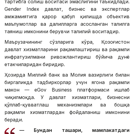
тартибга солиш воситаси эмаслигини таъкидлади.
Gender Index давлат, бизнес ва экспертлар
ҳамжамиятига қарор қабул қилишда объектив
маълумотлар ва далилларга асосланган таҳлилга
таяниш имконини берувчи таҳлилий воситадир.
Маърузачининг сўзларига кўра, Қозоғистон
давлат хизматларини рақамлаштириш ва рақамли
инфратузилмани ривожлантириш бўйича дунё
етакчиларидан биридир.
Ҳозирда Миллий банк ва Молия вазирлиги билан
биргаликда тадбиркорлар учун ягона рақамли
макон — eGov Business платформаси ишлаб
чиқилмоқда. У давлат хизматлари, бизнесни
қўллаб-қувватлаш механизмлари ва бошқа
рақамли хизматлардан фойдаланиш имконини
беради.
— Бундан ташқари, мамлакатдаги