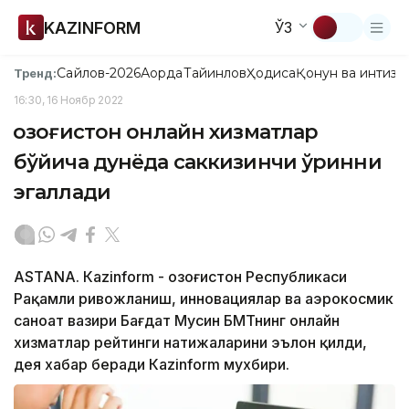
KAZINFORM
ЎЗ
Сайлов-2026
Ақорда
Тайинлов
Ҳодиса
Қонун ва интизо
Тренд:
16:30, 16 Ноябр 2022
Қозоғистон онлайн хизматлар
бўйича дунёда саккизинчи ўринни
эгаллади
ASTANA. Кazinform - Қозоғистон Республикаси
Рақамли ривожланиш, инновациялар ва аэрокосмик
саноат вазири Бағдат Мусин БМТнинг онлайн
хизматлар рейтинги натижаларини эълон қилди,
дея хабар беради Кazinform мухбири.