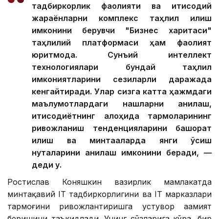
тадбиркорлик фаолияти ва иқтисодий
жараёнларни комплекс таҳлил қилиш
имконини берувчи "Бизнес харитаси"
таҳлилий платформаси ҳам фаолият
юритмоқда. Сунъий интеллект
технологиялари бундай таҳлил
имкониятларини сезиларли даражада
кенгайтиради. Улар сизга катта ҳажмдаги
маълумотлардаги нақшларни аниқлаш,
иқтисодиётнинг алоҳида тармоқларининг
ривожланиш тенденцияларини башорат
қилиш ва минтақаларда янги ўсиш
нуқталарини аниқлаш имконини беради, —
деди у.
Ростислав Коняшкин вазирлик мамлакатда
минтақавий IТ тадбиркорлигини ва IТ марказлари
тармоғини ривожлантиришга устувор аҳамият
беришини таъкидлади. Унинг сўзларига кўра, бир