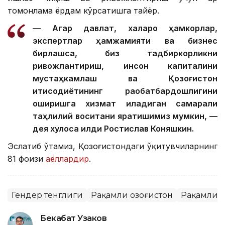
томонлама ёрдам кўрсатишга тайёр.
— Агар давлат, халқаро ҳамкорлар,
экспертлар ҳамжамияти ва бизнес
бирлашса, биз тадбиркорликни
ривожлантириш, инсон капиталини
мустаҳкамлаш ва Қозоғистон
иқтисодиётининг рақобатбардошлигини
оширишга хизмат қиладиган самарали
таҳлилий воситани яратишимиз мумкин, —
дея хулоса қилди Ростислав Коняшкин.
Эслатиб ўтамиз, Қозоғистондаги ўқитувчиларнинг
81 фоизи
аёллардир
.
Гендер тенглиги
Рақамли Қозоғистон
Рақамли 
Бекабат Узаков