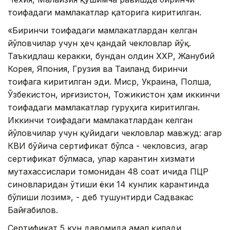
тоифадаги мамлакатлар қаторига киритилган.
«Биринчи тоифадаги мамлакатлардан келган
йўловчилар учун ҳеч қандай чекловлар йўқ.
Таъкидлаш керакки, бундан олдин ХХР, Жанубий
Корея, Япония, Грузия ва Таиланд биринчи
тоифага киритилган эди. Миср, Украина, Полша,
Ўзбекистон, Қирғизистон, Тожикистон ҳам иккинчи
тоифадаги мамлакатлар гуруҳига киритилган.
Иккинчи тоифадаги мамлакатлардан келган
йўловчилар учун қуйидаги чекловлар мавжуд: агар
КВИ бўйича сертификат бўлса - чекловсиз, агар
сертификат бўлмаса, улар карантин хизмати
мутахассислари томонидан 48 соат ичида ПЦР
синовларидан ўтиши ёки 14 кунлик карантинда
бўлиши лозим», - деб тушунтирди Садвакас
Байғабилов.
Сертификат 5 кун давомида амал қилади.