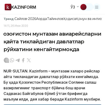
KAZINFORM
ЎЗ
Сайлов-2026
Ақорда
Тайинлов
Ҳодиса
Қонун ва интизо
Тренд:
14:11, 26 Июн 2020
Қозоғистон мунтазам авиарейсларни
қайта тиклайдиган давлатлар
рўйхатини кенгайтирмоқда
NUR-SULTAN. Kazinform – мунтазам халқаро рейслар
қайта тикланадиган давлатлар рўйхати кенгаймоқда.
Бу ҳақда Қозоғистон Республикаси Соғлиқни сақлаш
вазирлигининг транспорт бўйича бош врачи
Садвакас Байгабулов бўлиб ўтган брифингда
маълум қилди, дея хабар беради Kazinform мухбири.