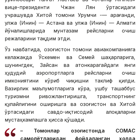
вице-президенти Чжан Лян ўртасидаги
учрашувда Хитой томони Урумчи -— Қарағанди,
Қулжа (Инин) — Астана ва Қулжа (Инин) — Алмати
йўналишларида мунтазам рейсларни очиш
режаларини тақдим этди.
Ўз навбатида, Қозоғистон томони авиакомпанияга
келажакда Ўскемен ва Семей шаҳарларига,
шунингдек, Зайсан ва Қатонкарагайдаги янги
ҳудудий аэропортларга рейсларни очиш
имкониятини кўриб чиқишни таклиф қилди.
Вазирлик маълумотларига кўра, ушбу ташаббус
туризмни ривожлантиришга, транспортнинг
қулайлигини оширишга ва Қозоғистон ва Хитой
ўртасидаги савдо-иқтисодий алоқаларни
мустаҳкамлашга ҳисса қўшади.
– Томонлар Қозоғистонда CОМАC
самолётларидан фойдаланган ҳолда