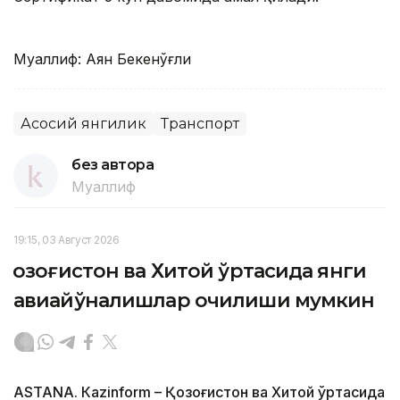
Муаллиф: Аян Бекенўғли
Асосий янгилик
Транспорт
без автора
Муаллиф
19:15, 03 Август 2026
Қозоғистон ва Хитой ўртасида янги
авиайўналишлар очилиши мумкин
ASTANА. Кazinform – Қозоғистон ва Хитой ўртасида