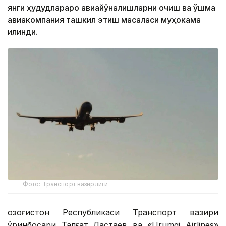
янги ҳудудлараро авиайўналишларни очиш ва қўшма
авиакомпания ташкил этиш масаласи муҳокама
қилинди.
Фото: Транспорт вазирлиги
Қозоғистон Республикаси Транспорт вазири
ўринбосари Талғат Ластаев ва «Urumqi Airlines»