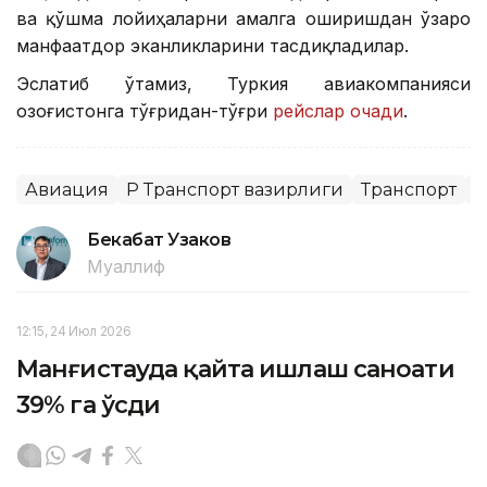
ва қўшма лойиҳаларни амалга оширишдан ўзаро
манфаатдор эканликларини тасдиқладилар.
Эслатиб ўтамиз, Туркия авиакомпанияси
Қозоғистонга тўғридан-тўғри
рейслар очади
.
Авиация
ҚР Транспорт вазирлиги
Транспорт
Х
Бекабат Узаков
Муаллиф
12:15, 24 Июл 2026
Манғистауда қайта ишлаш саноати
39% га ўсди