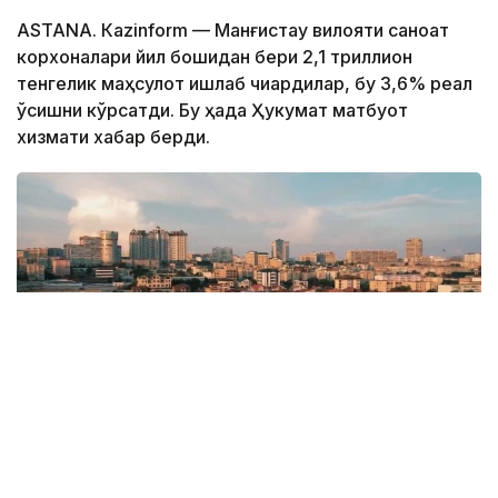
ASTANА. Кazinform — Манғистау вилояти саноат
корхоналари йил бошидан бери 2,1 триллион
тенгелик маҳсулот ишлаб чиқардилар, бу 3,6% реал
ўсишни кўрсатди. Бу ҳақда Ҳукумат матбуот
хизмати хабар берди.
Фото: Kazinform