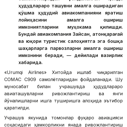
ҳудудлараро ташувни амалга оширадиган
қўшма ҳудудий авиакомпанияни яратиш
лойиҳасини амалга ошириш
имкониятларини муҳокама қилишди.
Бундай авиакомпания Зайсан, Қатонқарағай
ва юқори туристик салоҳиятга эга бошқа
шаҳарларга парвозларни амалга ошириш
имконини беради, — дейилади вазирлик
хабарида.
«Urumqi Airlines» Хитойда ишлаб чиқарилган
COMAC C909 самолётларидан фойдаланади. Шу
муносабат билан учрашувда ҳудудлараро
авиаташувларни ривожлантириш ва янги
йўналишларни ишга туширишга алоҳида эътибор
қаратилди.
Учрашув якунида томонлар фуқаро авиацияси
соҳасидаги ҳамкорликни янада ривожлантириш