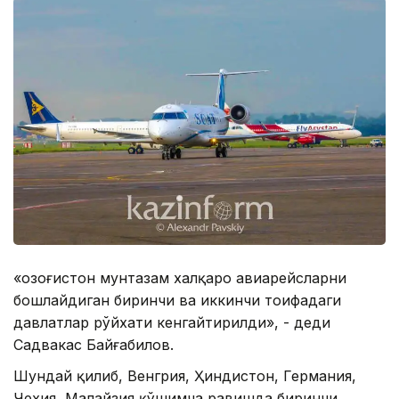
«Қозоғистон мунтазам халқаро авиарейсларни
бошлайдиган биринчи ва иккинчи тоифадаги
давлатлар рўйхати кенгайтирилди», - деди
Садвакас Байғабилов.
Шундай қилиб, Венгрия, Ҳиндистон, Германия,
Чехия, Малайзия қўшимча равишда биринчи