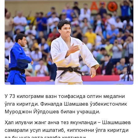
У 73 килограмм вазн тоифасида олтин медални
қўлга киритди. Финалда Шамшаев ўзбекистонлик
Муроджон Йўлдошев билан учрашди.
Ҳал қилувчи жанг анча тез якунланди – Шашмшаев
самарали усул ишлатиб, «иппон»ни қўлга киритди
ва бу унга эрта ғалаба келтирди.