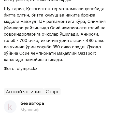
Шу тариқа, Қозоғистон терма жамоаси ҳисобида
битта олтин, битта кумуш ва иккита бронза
медали мавжуд. IJF регламентига кўра, Олимпия
ўйинлари рейтингида Осиё чемпионати ғолиб ва ​​
совриндорларига очколар қўшилади. Аниқроғи,
ғолиб - 700 очко, иккинчи ўрин эгаси - 490 очко
ва учинчи ўрин соҳиби 350 очко олади. Дзюдо
бўйича Осиё чемпионати маҳаллий Qazsport
каналида намойиш этилади.
Фото: оlympic.kz
Асосий янгилик
Спорт
без автора
Муаллиф