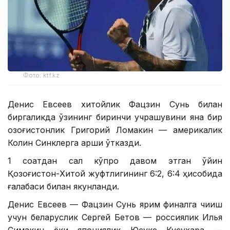
Фото: ktf.kz
Денис Евсеев хитойлик Фацзин Сунь билан
биргаликда ўзининг биринчи учрашувини яна бир
қозоғистонлик Григорий Ломакин — америкалик
Колин Синклерга қарши ўтказди.
1 соатдан сал кўпроқ давом этган ўйин
Қозоғистон-Хитой жуфтлигининг 6:2, 6:4 ҳисобида
ғалабаси билан якунланди.
Денис Евсеев — Фацзин Сунь ярим финалга чиқиш
учун беларуслик Сергей Бетов — россиялик Илья