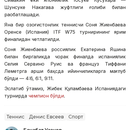
Симакин ёки япониялик Юсуке Кусухара —
Шунсуке Накагава жуфтлиги ғолиби билан
рақобатлашади.
Яна бир қозоғистонлик теннисчи Соня Жиенбаева
Оренсе (Испания) ITF W75 турнирининг ярим
финалидан четлатилди.
Соня Жиенбаева россиялик Екатерина Яшина
билан биргаликда чорак финалда испаниялик
Селия Сервино Руис ва француз Тиффани
Леметрга қарши баҳсда қийинчиликларга мағлуб
бўлди — 4:6, 6:1, 9:11.
Эслатиб ўтамиз, Жибек Қуламбаева Испаниядаги
турнирда
чемпион бўлди
.
Теннис
Денис Евсеев
Спорт