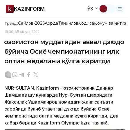
KAZINFORM
ЎЗ
Сайлов-2026
Ақорда
Тайинлов
Ҳодиса
Қонун ва интизо
Тренд:
18:30, 05 Август 2022
Қозоғистон муддатидан аввал дзюдо
бўйича Осиё чемпионатининг илк
олтин медалини қўлга киритди
NUR-SULTAN. Kazinform - Қозоғистонлик Данияр
Шамшаев шу кунларда Нур-Султан шаҳридаги
Жақсилиқ Ушкемпиров номидаги жанг санъати
саройида бўлиб ўтаётган дзюдо бўйича Осиё
чемпионатида олтин медални қўлга киритди, дея
хабар беради Kazinform Оlympic.kzга таяниб.