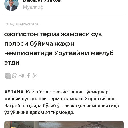
Бекабат Узаков
Муаллиф
13:39, 06 Август 2026
Қозоғистон терма жамоаси сув
полоси бўйича жаҳон
чемпионатида Уругвайни мағлуб
этди
ASTANA. Kazinform - Қозоғистоннинг ўсмирлар
миллий сув полоси терма жамоаси Хорватиянинг
Загреб шаҳрида бўлиб ўтган жаҳон чемпионатида
ўз ўйинини давом эттирмоқда.