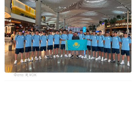
Фото: ҚР ҰОК
Учинчи ўйинда қозоғистонлик спортчилар
Уругвайни катта фарқ билан мағлуб этишди. Ўйин
22:5 ҳисобида якунланди.
ҚР МОҚ маълумотларига кўра, Қозоғистон терма
жамоаси ўйинчиси Максим Сасин ўйиннинг энг
яхши ўйинчиси деб топилди.