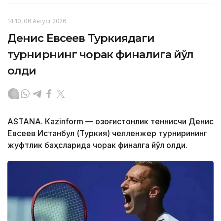
14:10, 06 Август 2026
Денис Евсеев Туркиядаги
турнирнинг чорак финалига йўл
олди
ASTANА. Кazinform — Қозоғистонлик теннисчи Денис
Евсеев Истанбул (Туркия) челленжер турнирининг
жуфтлик баҳсларида чорак финалга йўл олди.