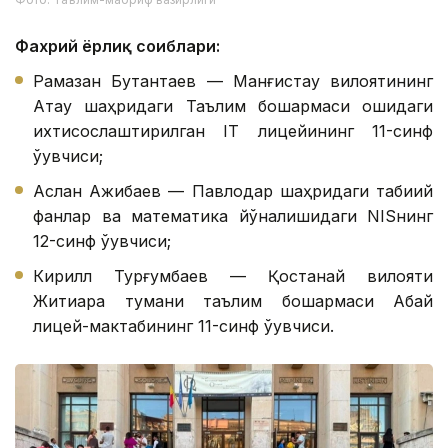
Фахрий ёрлиқ соҳиблари:
Рамазан Бутантаев — Манғистау вилоятининг
Ақтау шаҳридаги Таълим бошқармаси қошидаги
ихтисослаштирилган IТ лицейининг 11-синф
ўқувчиси;
Аслан Ажибаев — Павлодар шаҳридаги табиий
фанлар ва математика йўналишидаги NISнинг
12-синф ўқувчиси;
Кирилл Турғумбаев — Қостанай вилояти
Житиқара тумани таълим бошқармаси Абай
лицей-мактабининг 11-синф ўқувчиси.