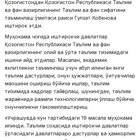
Қозоғистондан Қозоғистон Республикаси Таълим
ва фан вазирлигининг Таълим ва фан сифатини
таъминлаш қўмитаси раиси Гулзат Кобенова
иштирок этди.
Муҳокама чоғида иштирокчи давлатлар
Қозоғистон Республикаси Таълим ва фан
вазирлигининг олий ва ўрта таълим тизимидаги
ишини қайд этдилар. Масалан, академик
яхлитликни таъминлаш учун қабул қилинган янги
таълим дастурлари, қонун ҳужжатлари, ўқитувчилар
маошини ошириш бўйича ишлар, таълим
тизимида кадрлар тайёрлаш, шунингдек, таълим
жараёнида рақамли технологияларни қўллаш бўйича
қонунчиликни такомиллаштириш.
«Учрашувда кун тартибидаги 19 масала муҳокама
қилинди. Таълим соҳасида иштирокчи давлатлар
ўртасидаги давлатлараро дастурлар ва ҳамкорлик