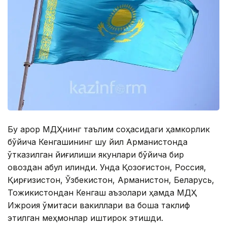
Бу қарор МДҲнинг таълим соҳасидаги ҳамкорлик
бўйича Кенгашининг шу йил Aрманистонда
ўтказилган йиғилиши якунлари бўйича бир
овоздан қабул қилинди. Унда Қозоғистон, Россия,
Қирғизистон, Ўзбекистон, Aрманистон, Беларусь,
Тожикистондан Кенгаш аъзолари ҳамда МДҲ
Ижроия қўмитаси вакиллари ва бошқа таклиф
этилган меҳмонлар иштирок этишди.