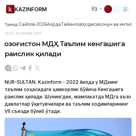
KAZINFORM
ЎЗ
Сайлов-2026
Ақорда
Тайинлов
Ҳодиса
Қонун ва интизо
Тренд:
13:32, 14 Октябр 2021
Қозоғистон МДҲ Таълим кенгашига
раислик қилади
NUR-SULTAN. Kazinform - 2022 йилда у МДҲнинг
таълим соҳасидаги ҳамкорлик бўйича Кенгашига
раислик қилади. Шунингдек, мамлакатда МДҲга аъзо
давлатлар ўқитувчилари ва таълим ходимларининг
VII съезди бўлиб ўтади.