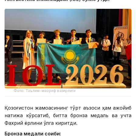
Фото: Таълим-маориф вазирлиги
Қозоғистон жамоасининг тўрт аъзоси ҳам ажойиб
натижа кўрсатиб, битта бронза медаль ва учта
Фахрий ёрлиқни қўлга киритди.
Бронза медали соҳиби: