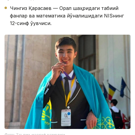
Чингиз Қарасаев — Орал шаҳридаги табиий
фанлар ва математика йўналишидаги NISнинг
12-синф ўқувчиси.
Фото: Таълим-маориф вазирлиги