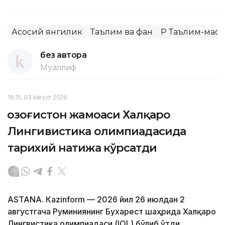
Асосий янгилик
Таълим ва фан
ҚР Таълим-мао
без автора
Муаллиф
16:15, 03 Август 2026
Қозоғистон жамоаси Халқаро
Лингивистика олимпиадасида
тарихий натижа кўрсатди
ASTANА. Кazinform — 2026 йил 26 июлдан 2
августгача Руминиянинг Бухарест шаҳрида Халқаро
Лингвистика олимпиадаси (IOL) бўлиб ўтди.