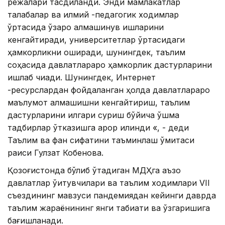
режалари тасдиқланди. Энди мамлакатлар
талабалар ва илмий -педагогик ходимлар
ўртасида ўзаро алмашинув ишларини
кенгайтиради, университетлар ўртасидаги
ҳамкорликни оширади, шунингдек, таълим
соҳасида давлатлараро ҳамкорлик дастурларини
ишлаб чиқади. Шунингдек, Интернет
-ресурслардан фойдаланган ҳолда давлатлараро
маълумот алмашишни кенгайтириш, таълим
дастурларини илгари суриш бўйича қўшма
тадбирлар ўтказишга қарор қилинди «, - деди
Таълим ва фан сифатини таъминлаш қўмитаси
раиси Гулзат Кобенова.
Қозоғистонда бўлиб ўтадиган МДҲга аъзо
давлатлар ўқитувчилари ва таълим ходимлари VII
съездининг мавзуси пандемиядан кейинги даврда
таълим жараёнининг янги табиати ва ўзгаришига
бағишланади.