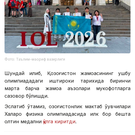
Фото: Таълим-маориф вазирлиги
Шундай қилиб, Қозоғистон жамоасининг ушбу
олимпиададаги иштироки тарихида биринчи
марта барча жамоа аъзолари мукофотларга
сазовор бўлишди.
Эслатиб ўтамиз, қозоғистонлик мактаб ўқувчилари
Халқаро физика олимпиадасида илк бор бешта
олтин медални
қўлга киритди
.