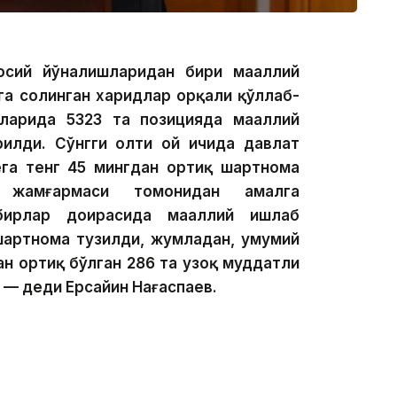
осий йўналишларидан бири маҳаллий
га солинган харидлар орқали қўллаб-
ларида 5323 та позицияда маҳаллий
рилди. Сўнгги олти ой ичида давлат
ега тенг 45 мингдан ортиқ шартнома
” жамғармаси томонидан амалга
бирлар доирасида маҳаллий ишлаб
шартнома тузилди, жумладан, умумий
н ортиқ бўлган 286 та узоқ муддатли
— деди Ерсайин Нағаспаев.
а, ер қаъридан фойдаланиш соҳасида умумий
5 та сотиб олиш шартномаси тузилди. Кўрилган
ва маҳаллий корхоналарнинг ишлаб чиқариш