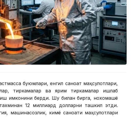
ластмасса буюмлари, енгил саноат маҳсулотлари,
ллар, тиркамалар ва ярим тиркамалар ишлаб
иш имконини берди. Шу билан бирга, нохомашё
тахминан 12 миллиард долларни ташкил этди.
гия, машинасозлик, кимё саноати маҳсулотлари
.