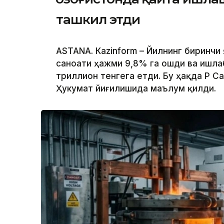
ташкил этди
ASTANА. Кazinform – Йилнинг биринчи
саноати ҳажми 9,8% га ошди ва ишла
триллион тенгега етди. Бу ҳақда ҚР 
Ҳукумат йиғилишида маълум қилди.