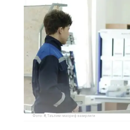
Фото: ҚР Таълим-маориф вазирлиги