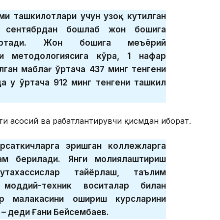
ими ташкилотлари учун узоқ кутилган
1 сентябрдан бошлаб жон бошига
ортади. Жон бошига меъёрий
и методологиясига кўра, 1 нафар
лган маблағ ўртача 437 минг тенгени
да у ўртача 912 минг тенгени ташкил
и асосий ва рағбатлантирувчи қисмдан иборат.
рсаткичларга эришган коллежларга
ҳам берилади. Янги молиялаштириш
утахассислар тайёрлаш, таълим
 моддий-техник воситалар билан
ар малакасини ошириш курсларини
 – деди Ғани Бейсембаев.