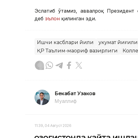
Эслатиб ўтамиз, аввалроқ Президент
деб
эълон
қилинган эди.
Ишчи касблари йили
Ҳукумат йиғил
ҚР Таълим-маориф вазирлиги
Колл
Бекабат Узаков
Муаллиф
11:39, 04 Август 2026
Қозоғистонда қайта ишла