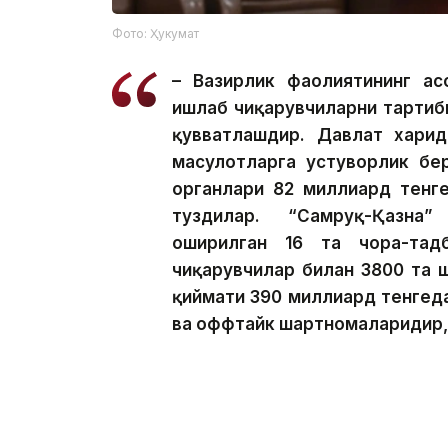
Фото: Ҳукумат
– Вазирлик фаолиятининг ас
ишлаб чиқарувчиларни тартиб
қувватлашдир. Давлат харид
маҳсулотларга устуворлик бе
органлари 82 миллиард тенг
туздилар. “Самруқ-Қазна
оширилган 16 та чора-тад
чиқарувчилар билан 3800 та 
қиймати 390 миллиард тенгеда
ва оффтайк шартномаларидир, 
Шунингдек, вазирнинг сўзларига кўр
қиймати 123 миллиард тенгега тенг 42
чоралар барқарор талабни яратди 