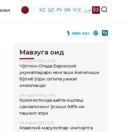
KZ
QZ
РУ
EN
中文
ق ز
ЎЗ
аҳлил
Мавзуга оид
07 avgust 2026, 15:38
Чўлпон-Отада Евроосиё
ҳукуматлараро кенгаши йиғилиши
бўлиб ўтди: олтита ҳужжат
имзоланди
04 avgust 2026, 11:39
Қозоғистонда қайта ишлаш
саноатининг ўсиши 9,8% ни
ташкил этди
04 avgust 2026, 11:15
Маҳаллий маҳсулотлар: импортга