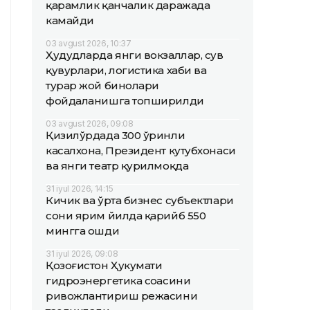
қарамлик қанчалик даражада
камайди
03 avgust 2026, 10:37
Ҳудудларда янги вокзаллар, сув
қувурлари, логистика хаби ва
турар жой бинолари
фойдаланишга топширилди
03 avgust 2026, 09:08
Қизилўрдада 300 ўринли
касалхона, Президент кутубхонаси
ва янги театр қурилмоқда
31 iyul 2026, 14:15
Кичик ва ўрта бизнес субъектлари
сони ярим йилда қарийб 550
мингга ошди
31 iyul 2026, 09:08
Қозоғистон Ҳукумати
гидроэнергетика соҳасини
ривожлантириш режасини