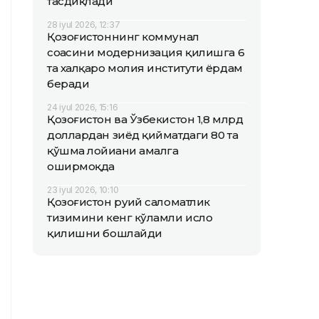
тасдиқлади
28 iyul 2026, 12:37
Қозоғистоннинг коммунал
соҳасини модернизация қилишга 6
та халқаро молия институти ёрдам
беради
24 iyul 2026, 15:16
Қозоғистон ва Ўзбекистон 1,8 млрд
доллардан зиёд қийматдаги 80 та
қўшма лойиҳани амалга
оширмоқда
23 iyul 2026, 10:10
Қозоғистон руҳий саломатлик
тизимини кенг кўламли ислоҳ
қилишни бошлайди