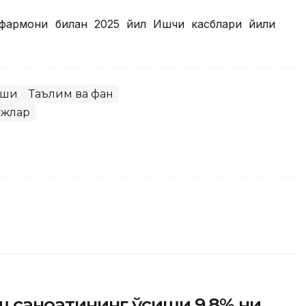
 фармони билан 2025 йил Ишчи касблари йили
иши
Таълим ва фан
ежлар
ш саноатининг ўсиши 9,8% ни