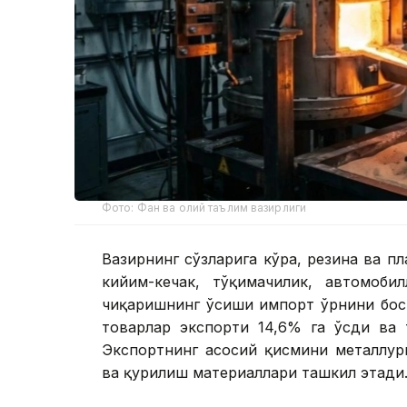
Фото: Фан ва олий таълим вазирлиги
Вазирнинг сўзларига кўра, резина ва п
кийим-кечак, тўқимачилик, автомоби
чиқаришнинг ўсиши импорт ўрнини бос
товарлар экспорти 14,6% га ўсди ва 
Экспортнинг асосий қисмини металлур
ва қурилиш материаллари ташкил этади