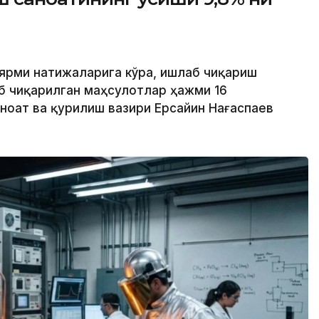
 ярми натижаларига кўра, ишлаб чиқариш
б чиқарилган маҳсулотлар ҳажми 16
Саноат ва қурилиш вазири Ерсайин Нағаспаев