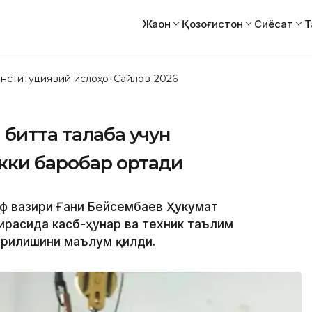
Жаҳон
Қозоғистон
Сиёсат
Т
нституциявий ислоҳот
Сайлов-2026
 битта талаба учун
кки баробар ортади
иф вазири Ғани Бейсембаев Ҳукумат
ирасида касб-ҳунар ва техник таълим
рилишини маълум қилди.