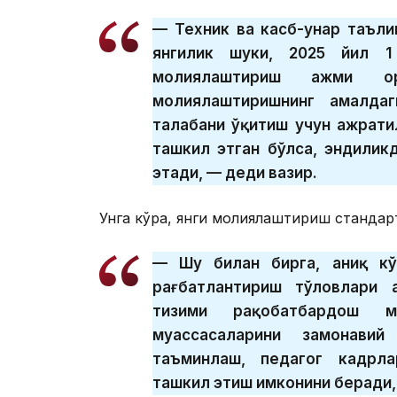
— Техник ва касб-ҳунар таъл
янгилик шуки, 2025 йил 
молиялаштириш ҳажми 
молиялаштиришнинг амалдаг
талабани ўқитиш учун ажрати
ташкил этган бўлса, эндилик
этади, — деди вазир.
Унга кўра, янги молиялаштириш стандарт
— Шу билан бирга, аниқ кў
рағбатлантириш тўловлари 
тизими рақобатбардош м
муассасаларини замонавий
таъминлаш, педагог кадрл
ташкил этиш имконини беради,