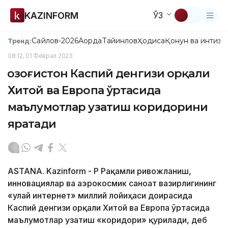
KAZINFORM
ЎЗ
Сайлов-2026
Ақорда
Тайинлов
Ҳодиса
Қонун ва интизо
Тренд:
08:12, 01 Феврал 2023
Қозоғистон Каспий денгизи орқали
Хитой ва Европа ўртасида
маълумотлар узатиш коридорини
яратади
ASTANA. Kazinform - ҚР Рақамли ривожланиш,
инновациялар ва аэрокосмик саноат вазирлигининг
«Қулай интернет» миллий лойиҳаси доирасида
Каспий денгизи орқали Хитой ва Европа ўртасида
маълумотлар узатиш «коридори» қурилади, деб