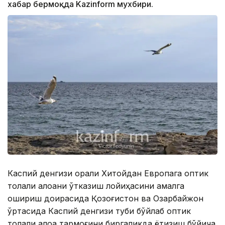
хабар бермоқда Kazinform мухбири.
Каспий денгизи орқали Хитойдан Европага оптик
толали алоқани ўтказиш лойиҳасини амалга
ошириш доирасида Қозоғистон ва Озарбайжон
ўртасида Каспий денгизи туби бўйлаб оптик
толали алоқа тармоғини биргаликда ётқизиш бўйича