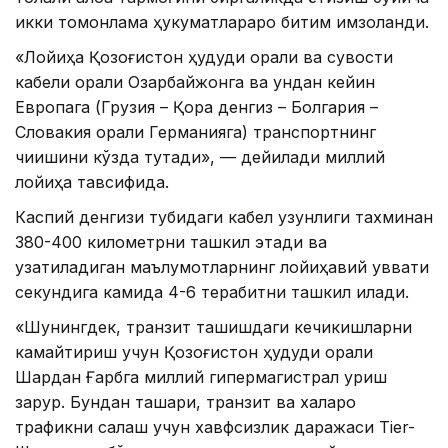
икки томонлама ҳукуматлараро битим имзоланди.
«Лойиҳа Қозоғистон ҳудуди орқали ва сувости
кабели орқали Озарбайжонга ва ундан кейин
Европага (Грузия – Қора денгиз – Болгария –
Словакия орқали Германияга) транспортнинг
чиқишини кўзда тутади», — дейилади миллий
лойиҳа тавсифида.
Каспий денгизи тубидаги кабел узунлиги тахминан
380-400 километрни ташкил этади ва
узатиладиган маълумотларнинг лойиҳавий қуввати
секундига камида 4-6 терабитни ташкил қилади.
«Шунингдек, транзит ташишдаги кечикишларни
камайтириш учун Қозоғистон ҳудуди орқали
Шарқдан Ғарбга миллий гипермагистрал қуриш
зарур. Бундан ташқари, транзит ва халқаро
трафикни сақлаш учун хавфсизлик даражаси Tier-