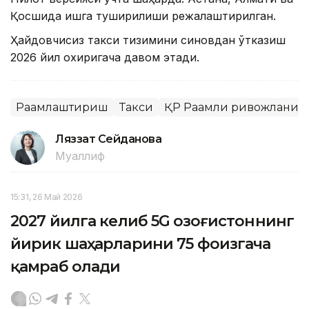
Қосшида ишга туширилиши режалаштирилган.
Ҳайдовчисиз такси тизимини синовдан ўтказиш
2026 йил охиригача давом этади.
Рақамлаштириш
Такси
ҚР Рақамли ривожланиш,
Ляззат Сейданова
Муаллиф
15:31, 26 Май 2026
2027 йилга келиб 5G Қозоғистоннинг
йирик шаҳарларини 75 фоизгача
қамраб олади