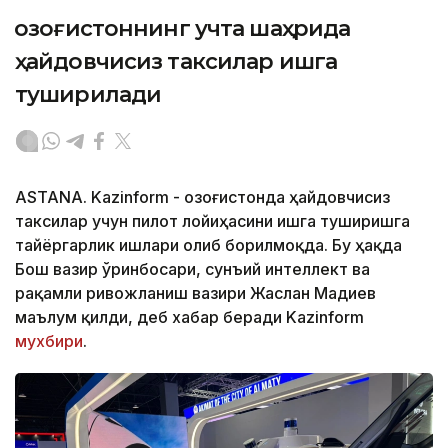
Қозоғистоннинг учта шаҳрида
ҳайдовчисиз таксилар ишга
туширилади
ASTANA. Kazinform - Қозоғистонда ҳайдовчисиз
таксилар учун пилот лойиҳасини ишга туширишга
тайёргарлик ишлари олиб борилмоқда. Бу ҳақда
Бош вазир ўринбосари, сунъий интеллект ва
рақамли ривожланиш вазири Жаслан Мадиев
маълум қилди, деб хабар беради Kazinform
мухбири
.