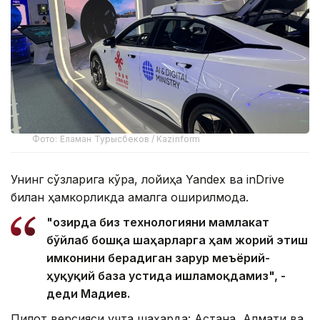
Фото: Еламан Турысбеков / Kazinform
Унинг сўзларига кўра, лойиҳа Yandex ва inDrive
билан ҳамкорликда амалга оширилмоқда.
"Ҳозирда биз технологияни мамлакат
бўйлаб бошқа шаҳарларга ҳам жорий этиш
имконини берадиган зарур меъёрий-
ҳуқуқий база устида ишламоқдамиз", -
деди Мадиев.
Пилот версияси учта шаҳарда: Астана, Алмати ва