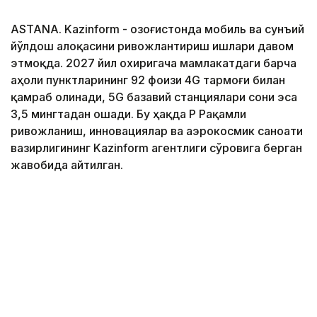
ASTANA. Kazinform - Қозоғистонда мобиль ва сунъий
йўлдош алоқасини ривожлантириш ишлари давом
этмоқда. 2027 йил охиригача мамлакатдаги барча
аҳоли пунктларининг 92 фоизи 4G тармоғи билан
қамраб олинади, 5G базавий станциялари сони эса
3,5 мингтадан ошади. Бу ҳақда ҚР Рақамли
ривожланиш, инновациялар ва аэрокосмик саноати
вазирлигининг Kazinform агентлиги сўровига берган
жавобида айтилган.