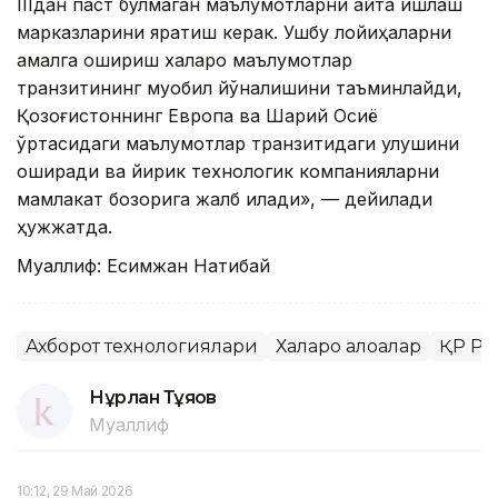
IIIдан паст бўлмаган маълумотларни қайта ишлаш
марказларини яратиш керак. Ушбу лойиҳаларни
амалга ошириш халқаро маълумотлар
транзитининг муқобил йўналишини таъминлайди,
Қозоғистоннинг Европа ва Шарқий Осиё
ўртасидаги маълумотлар транзитидаги улушини
оширади ва йирик технологик компанияларни
мамлакат бозорига жалб қилади», — дейилади
ҳужжатда.
Муаллиф: Есимжан Нақтибай
Ахборот технологиялари
Халқаро алоқалар
ҚР Ра
Нұрлан Тұяқов
Муаллиф
10:12, 29 Май 2026