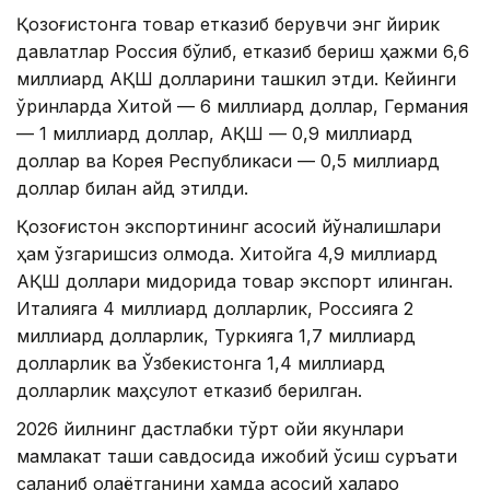
Қозоғистонга товар етказиб берувчи энг йирик
давлатлар Россия бўлиб, етказиб бериш ҳажми 6,6
миллиард АҚШ долларини ташкил этди. Кейинги
ўринларда Хитой — 6 миллиард доллар, Германия
— 1 миллиард доллар, АҚШ — 0,9 миллиард
доллар ва Корея Республикаси — 0,5 миллиард
доллар билан қайд этилди.
Қозоғистон экспортининг асосий йўналишлари
ҳам ўзгаришсиз қолмоқда. Хитойга 4,9 миллиард
АҚШ доллари миқдорида товар экспорт қилинган.
Италияга 4 миллиард долларлик, Россияга 2
миллиард долларлик, Туркияга 1,7 миллиард
долларлик ва Ўзбекистонга 1,4 миллиард
долларлик маҳсулот етказиб берилган.
2026 йилнинг дастлабки тўрт ойи якунлари
мамлакат ташқи савдосида ижобий ўсиш суръати
сақланиб қолаётганини ҳамда асосий халқаро