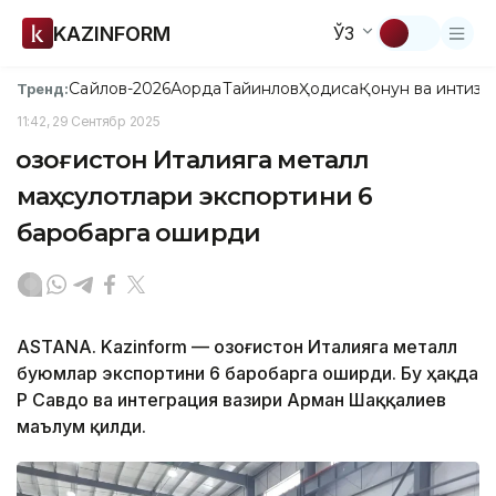
KAZINFORM
ЎЗ
Сайлов-2026
Ақорда
Тайинлов
Ҳодиса
Қонун ва интизо
Тренд:
11:42, 29 Сентябр 2025
Қозоғистон Италияга металл
маҳсулотлари экспортини 6
баробарга оширди
ASTANA. Kazinform — Қозоғистон Италияга металл
буюмлар экспортини 6 баробарга оширди. Бу ҳақда
ҚР Савдо ва интеграция вазири Арман Шаққалиев
маълум қилди.