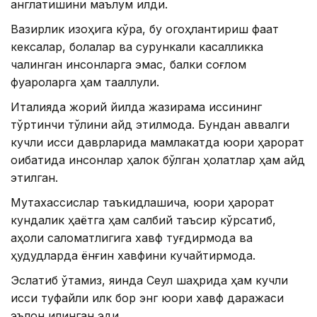
англатишини маълум қилди.
Вазирлик изоҳига кўра, бу огоҳлантириш фақат
кексалар, болалар ва сурункали касалликка
чалинган инсонларга эмас, балки соғлом
фуқароларга ҳам тааллуқли.
Италияда жорий йилда жазирама иссиқнинг
тўртинчи тўлқини қайд этилмоқда. Бундан аввалги
кучли иссиқ даврларида мамлакатда юқори ҳарорат
оқибатида инсонлар ҳалок бўлган ҳолатлар ҳам қайд
этилган.
Мутахассислар таъкидлашича, юқори ҳарорат
кундалик ҳаётга ҳам салбий таъсир кўрсатиб,
аҳоли саломатлигига хавф туғдирмоқда ва
ҳудудларда ёнғин хавфини кучайтирмоқда.
Эслатиб ўтамиз, яқинда Сеул шаҳрида ҳам кучли
иссиқ туфайли илк бор энг юқори хавф даражаси
эълон қилинган эди.