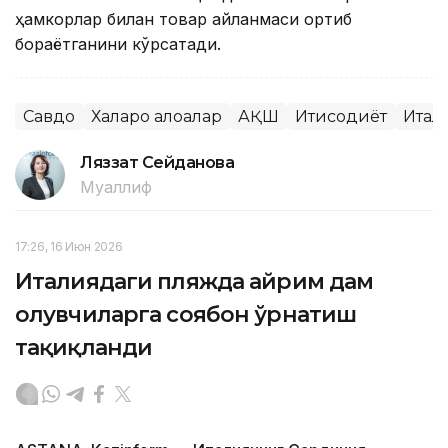
ҳамкорлар билан товар айланмаси ортиб
бораётганини кўрсатади.
Савдо
Халқаро алоқалар
АҚШ
Иқтисодиёт
Итал
Ляззат Сейданова
Муаллиф
17:26, 16 Июн 2026
Италиядаги пляжда айрим дам
олувчиларга соябон ўрнатиш
тақиқланди