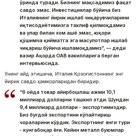
ўринда туради. Бизнинг мақсадимиз фақат
савдо эмас. Инвестициялар бўйича биз
Италиянинг йирик ишлаб чиқарувчиларини
иқтисодиётимизга таклиф қилмоқдамиз
ва улар билан хом ашё эмас, юқори
қўшимча қийматга эга маҳсулотлар ишлаб
чиқариш бўйича ишламоқдамиз”, — деди
вазир Ақорда ОАВ вакилларига берган
интервьюсида.
Унинг қайд этишича, Италия Қозоғистоннинг энг
йирик савдо ҳамкорларидан биридир.
“6 ойда товар айирбошлаш ҳажми 10,1
миллиард долларни ташкил этди. Шундан
9,4 миллиард доллари - экспортимиздир.
Биз буғдой экспортини кўпайтириш
чораларини кўрдик. Экспортнинг янги тури
- кунгабоқар ёғи. Кейин металл буюмлар