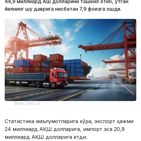
44,9 миллиард АҚШ долларини ташкил этиб, ўтган
йилнинг шу даврига нисбатан 7,9 фоизга ошди.
Фото: DALL-E
Статистика маълумотларига кўра, экспорт ҳажми
24 миллиард АҚШ долларига, импорт эса 20,9
миллиард АҚШ долларига етди.