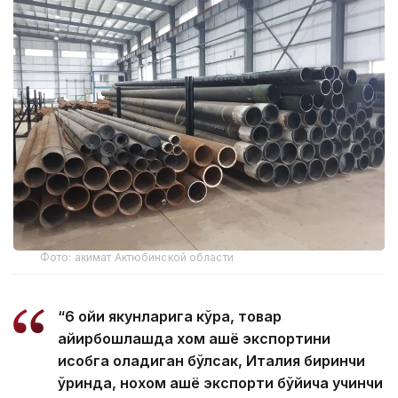
Фото: акимат Актюбинской области
“6 ойи якунларига кўра, товар
айирбошлашда хом ашё экспортини
ҳисобга оладиган бўлсак, Италия биринчи
ўринда, нохом ашё экспорти бўйича учинчи