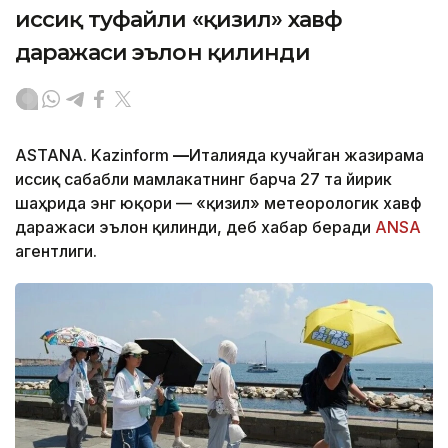
иссиқ туфайли «қизил» хавф
даражаси эълон қилинди
ASTANA. Kazinform
—
Италияда кучайган жазирама
иссиқ сабабли мамлакатнинг барча 27 та йирик
шаҳрида энг юқори — «қизил» метеорологик хавф
даражаси эълон қилинди, деб хабар беради
ANSA
агентлиги.