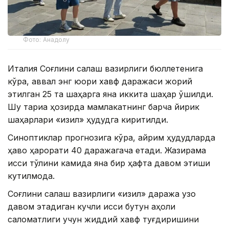
Фото: Анадолу
Италия Соғлиқни сақлаш вазирлиги бюллетенига
кўра, аввал энг юқори хавф даражаси жорий
этилган 25 та шаҳарга яна иккита шаҳар қўшилди.
Шу тариқа ҳозирда мамлакатнинг барча йирик
шаҳарлари «қизил» ҳудудга киритилди.
Синоптиклар прогнозига кўра, айрим ҳудудларда
ҳаво ҳарорати 40 даражагача етади. Жазирама
иссиқ тўлқини камида яна бир ҳафта давом этиши
кутилмоқда.
Соғлиқни сақлаш вазирлиги «қизил» даража узоқ
давом этадиган кучли иссиқ бутун аҳоли
саломатлиги учун жиддий хавф туғдиришини