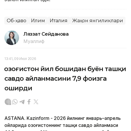
Об-ҳаво
Иқлим
Италия
Жаҳон янгиликлари
Ляззат Сейданова
Муаллиф
13:41, 09 Июл 2026
Қозоғистон йил бошидан буён ташқи
савдо айланмасини 7,9 фоизга
оширди
ASTANA. Kazinform - 2026 йилнинг январь–апрель
ойларида Қозоғистоннинг ташқи савдо айланмаси