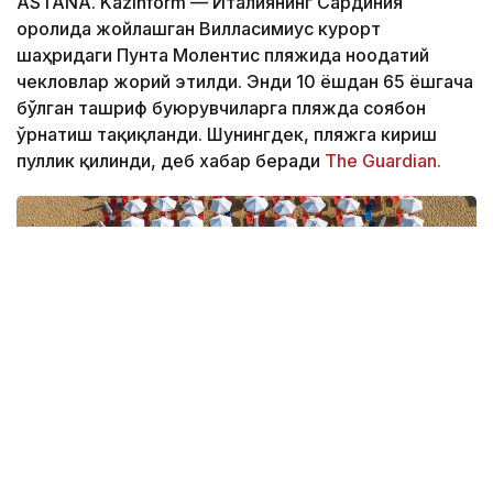
ASTANA. Kazinform — Италиянинг Сардиния
оролида жойлашган Вилласимиус курорт
шаҳридаги Пунта Молентис пляжида ноодатий
чекловлар жорий этилди. Энди 10 ёшдан 65 ёшгача
бўлган ташриф буюрувчиларга пляжда соябон
ўрнатиш тақиқланди. Шунингдек, пляжга кириш
пуллик қилинди, деб хабар беради
The Guardian.
Фото: Pexels