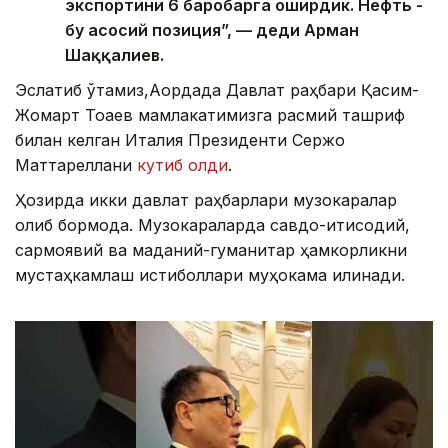
экспортини 6 баробарга оширдик. Нефть -
бу асосий позиция”, — деди Арман
Шаққалиев.
Эслатиб ўтамиз,Ақордада Давлат раҳбари Қасим-
Жомарт Тоқаев мамлакатимизга расмий ташриф
билан келган Италия Президенти Сержо
Маттареллани
кутиб олди
.
Ҳозирда икки давлат раҳбарлари музокаралар
олиб бормоқда. Музокараларда савдо-иқтисодий,
сармоявий ва маданий-гуманитар ҳамкорликни
мустаҳкамлаш истиқболлари муҳокама қилинади.