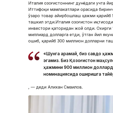
Италия Қозоғистоннинг дунёдаги учта й
Иттифоқи мамлакатлари орасида биринч
ўзаро товар айирбошлаш ҳажми қарийб 5
ташкил этди.Италия Қозоғистон иқтисод
инвестори қаторидан жой олди. Охирги 
миллиард долларга етди, ўтган йил якун
ошиб, қарийб 300 миллион долларни таш
«Шунга қарамай, биз савдо ҳаж
эгамиз. Биз Қозоғистон маҳсул
ҳажмини 900 миллион доллардан
номинациясида оширишга тай
, — деди Алихан Смаилов.