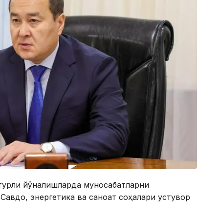
 турли йўналишларда муносабатларни
Савдо, энергетика ва саноат соҳалари устувор