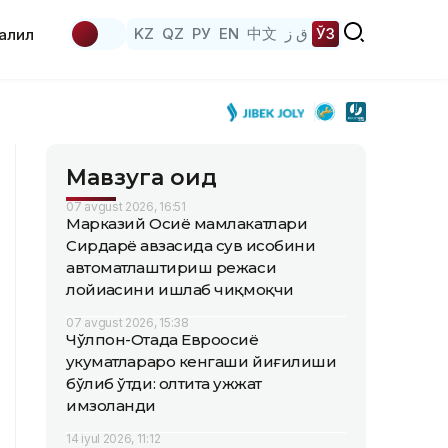
KZ
QZ
РУ
EN
中文
ق ز
ЎЗ
аҳлил
Мавзуга оид
07 avgust 2026, 16:51
Марказий Осиё мамлакатлари
Сирдарё ҳавзасида сув ҳисобини
автоматлаштириш режаси
лойиҳасини ишлаб чиқмоқчи
07 avgust 2026, 15:38
Чўлпон-Отада Евроосиё
ҳукуматлараро кенгаши йиғилиши
бўлиб ўтди: олтита ҳужжат
имзоланди
14 iyul 2026, 11:12