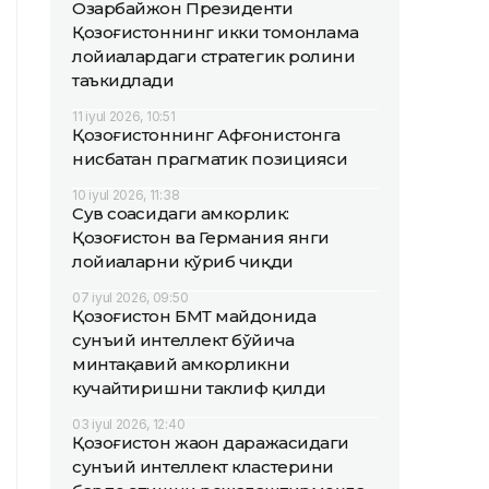
Озарбайжон Президенти
Қозоғистоннинг икки томонлама
лойиҳалардаги стратегик ролини
таъкидлади
11 iyul 2026, 10:51
Қозоғистоннинг Афғонистонга
нисбатан прагматик позицияси
10 iyul 2026, 11:38
Сув соҳасидаги ҳамкорлик:
Қозоғистон ва Германия янги
лойиҳаларни кўриб чиқди
07 iyul 2026, 09:50
Қозоғистон БМТ майдонида
сунъий интеллект бўйича
минтақавий ҳамкорликни
кучайтиришни таклиф қилди
03 iyul 2026, 12:40
Қозоғистон жаҳон даражасидаги
сунъий интеллект кластерини