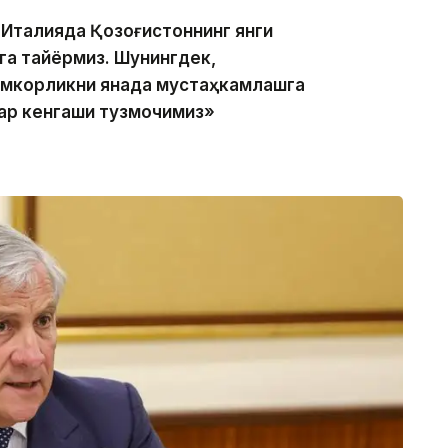
 Италияда Қозоғистоннинг янги
а тайёрмиз. Шунингдек,
амкорликни янада мустаҳкамлашга
ар кенгаши тузмоқчимиз»