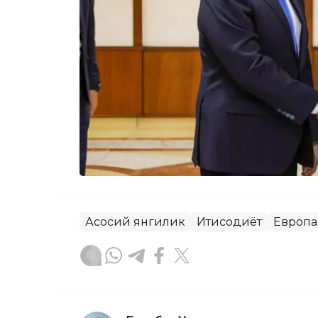
Асосий янгилик
Иқтисодиёт
Европа