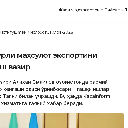
Жаҳон
Қозоғистон
Сиёсат
Т
нституциявий ислоҳот
Сайлов-2026
турли маҳсулот экспортини
ош вазир
вазири Алихан Смаилов Қозоғистонда расмий
р кенгаши раиси ўринбосари – ташқи ишлар
 Таяни билан учрашди. Бу ҳақда Kazainform
 хизматига таяниб хабар беради.