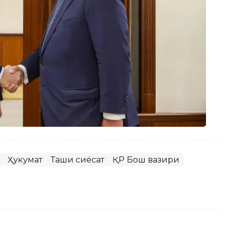
Ҳукумат
Ташқи сиёсат
ҚР Бош вазири