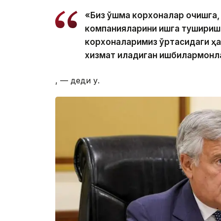
«Биз қўшма корхоналар очишга,
компанияларини ишга туширишг
корхоналаримиз ўртасидаги ҳ
хизмат қиладиган ишбилармонл
, — деди у.