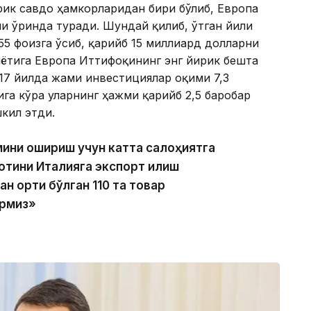
ирик савдо ҳамкорларидан бири бўлиб, Европа
и ўринда туради. Шундай қилиб, ўтган йили
5 фоизга ўсиб, қарийб 15 миллиард долларни
иётига Европа Иттифоқининг энг йирик бешта
17 йилда жами инвестициялар оқими 7,3
ига кўра уларнинг ҳажми қарийб 2,5 баробар
кил этди.
мини ошириш учун катта салоҳиятга
отини Италияга экспорт қилиш
 ортиқ бўлган 110 та товар
ёрмиз»