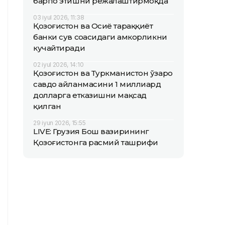
барпо этишни режалаштирмоқда
03 iyul 2026, 11:38
Қозоғистон ва Осиё тараққиёт
банки сув соҳасидаги ҳамкорликни
кучайтиради
02 iyul 2026, 14:10
Қозоғистон ва Туркманистон ўзаро
савдо айланмасини 1 миллиард
долларга етказишни мақсад
қилган
29 iyun 2026, 15:55
LIVE: Грузия Бош вазирининг
Қозоғистонга расмий ташрифи