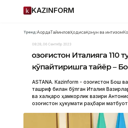
KAZINFORM
Ақорда
Тайинлов
Ҳодиса
Қонун ва интизом
Ко
Тренд:
08:28, 06 Сентябр 2023
Қозоғистон Италияга 110 
кўпайтиришга тайёр – Б
ASTANА. Кazinform - Қозоғистон Бош 
ташриф билан бўлган Италия Вазирла
ва халқаро ҳамкорлик вазири Антонио
Қозоғистон ҳукумати раҳбари матбуот