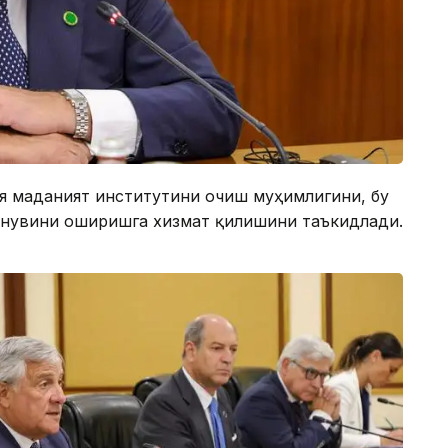
я маданият институтини очиш муҳимлигини, бу
инувини оширишга хизмат қилишини таъкидлади.