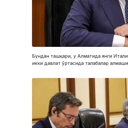
Бундан ташқари, у Алматида янги Итали
икки давлат ўртасида талабалар алмаш