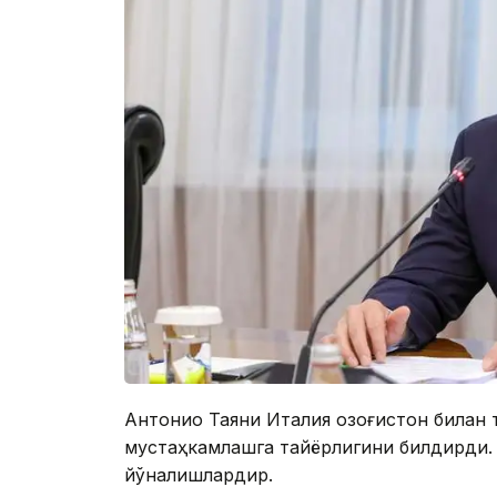
Антонио Таяни Италия Қозоғистон билан
мустаҳкамлашга тайёрлигини билдирди. 
йўналишлардир.