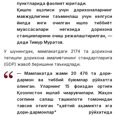
пунктларида фаолият юритади.
Қишлоқ аҳолиси учун дорихоналарнинг
мавжудлигини таъминлаш учун келгуси
йилда янги очилган қишлоқ тиббиёт
муассасалари негизида дорихона
станцияларини очиш режалаштирилган, —
деди Тимур Муратов.
У шунингдек, мамлакатдаги 2174 та дорихона
тегишли дорихона амалиётининг стандартларига
(GDP) жавоб беришини таъкидлади.
— Мамлакатда жами 20 476 та дори-
дармон ва тиббий буюмлар рўйхатга
олинган. Уларнинг 15 фоиздан ортиғи
Қозоғистон ишлаб чиқарувчилари. Жаҳон
соғлиқни сақлаш ташкилоти томонидан
тавсия этилган "ҳаётий аҳамиятга эга
дори-дармонлар" рўйхатида