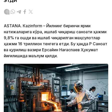
этди
ASTANА. Кazinform – Йилнинг биринчи ярми
натижаларига кўра, ишлаб чиқариш саноати ҳажми
9,8% га ошди ва ишлаб чиқарилган маҳсулотлар
ҳажми 16 триллион тенгега етди. Бу ҳақда ҚР Саноат
ва қурилиш вазири Ерсайин Нағаспаев Ҳукумат
йиғилишида маълум қилди.