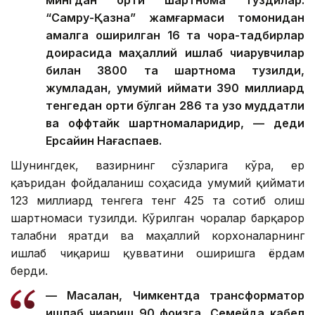
мингдан ортиқ шартнома туздилар.
“Самруқ-Қазна” жамғармаси томонидан
амалга оширилган 16 та чора-тадбирлар
доирасида маҳаллий ишлаб чиқарувчилар
билан 3800 та шартнома тузилди,
жумладан, умумий қиймати 390 миллиард
тенгедан ортиқ бўлган 286 та узоқ муддатли
ва оффтайк шартномаларидир, — деди
Ерсайин Нағаспаев.
Шунингдек, вазирнинг сўзларига кўра, ер
қаъридан фойдаланиш соҳасида умумий қиймати
123 миллиард тенгега тенг 425 та сотиб олиш
шартномаси тузилди. Кўрилган чоралар барқарор
талабни яратди ва маҳаллий корхоналарнинг
ишлаб чиқариш қувватини оширишга ёрдам
берди.
— Масалан, Чимкентда трансформатор
ишлаб чиқариш 90 фоизга, Семейда кабел