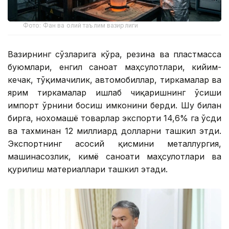
Фото: Фан ва олий таълим вазирлиги
Вазирнинг сўзларига кўра, резина ва пластмасса
буюмлари, енгил саноат маҳсулотлари, кийим-
кечак, тўқимачилик, автомобиллар, тиркамалар ва
ярим тиркамалар ишлаб чиқаришнинг ўсиши
импорт ўрнини босиш имконини берди. Шу билан
бирга, нохомашё товарлар экспорти 14,6% га ўсди
ва тахминан 12 миллиард долларни ташкил этди.
Экспортнинг асосий қисмини металлургия,
машинасозлик, кимё саноати маҳсулотлари ва
қурилиш материаллари ташкил этади.