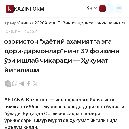
KAZINFORM
ЎЗ
Сайлов-2026
Ақорда
Тайинлов
Ҳодиса
Қонун ва интизо
Тренд:
13:45, 11 Ноябр 2025
Қозоғистон "ҳаётий аҳамиятга эга
дори-дармонлар"нинг 37 фоизини
ўзи ишлаб чиқаради — Ҳукумат
йиғилиши
ASTANА. Кazinform — Қишлоқлардаги барча янги
очилган тиббиёт муассасаларида дорихона бурчаги
бўлади. Бу ҳақда Соғлиқни сақлаш вазири
ўринбосари Тимур Муратов Ҳукумат йиғилишида
маълум қилди.