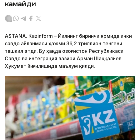
камайди
ASTANА. Кazinform – Йилнинг биринчи ярмида ички
савдо айланмаси ҳажми 36,2 триллион тенгени
ташкил этди. Бу ҳақда Қозоғистон Республикаси
Савдо ва интеграция вазири Арман Шаққалиев
Ҳукумат йиғилишида маълум қилди.