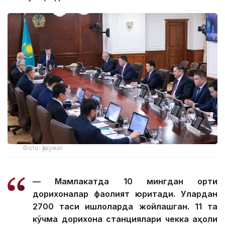
Фото: Ҳукумат
— Мамлакатда 10 мингдан ортиқ
дорихоналар фаолият юритади. Улардан
2700 таси қишлоқларда жойлашган. 11 та
кўчма дорихона станциялари чекка аҳоли