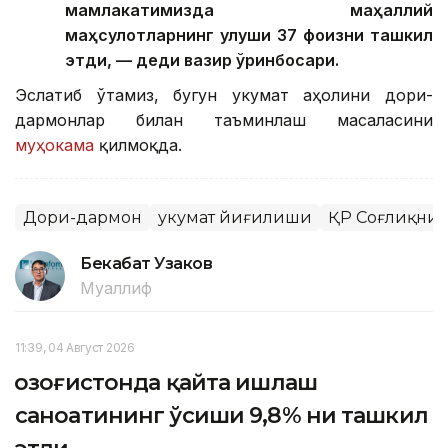
мамлакатимизда маҳаллий
маҳсулотларнинг улуши 37 фоизни ташкил
этди, — деди вазир ўринбосари.
Эслатиб ўтамиз, бугун Ҳукумат аҳолини дори-
дармонлар билан таъминлаш масаласини
муҳокама
қилмоқда.
Дори-дармон
Ҳукумат йиғилиши
ҚР Соғлиқни 
Бекабат Узаков
Муаллиф
11:39, 04 Август 2026
Қозоғистонда қайта ишлаш
саноатининг ўсиши 9,8% ни ташкил