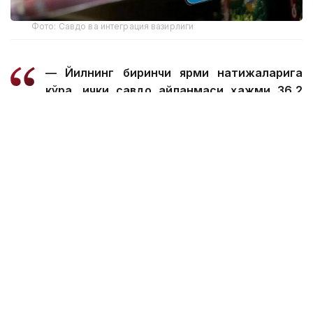
Фото: Савдо ва интеграция вазирлиги
— Йилнинг биринчи ярми натижаларига
кўра, ички савдо айланмаси ҳажми 36,2
триллион тенгени ташкил этди, бу 15,3
фоизга ўсишдир. Асосий ўсиш озиқ-овқат
сегменти томонидан таъминланди. Унинг
ўсиши тахминан 30 фоизни ташкил этди.
Маҳаллий қишлоқ хўжалиги ишлаб
чиқарувчиларининг ташқи бозорлардаги
мавқеи ҳам мустаҳкамланмоқда. Январь-
май ойлари натижаларига кўра, озиқ-овқат
экспорти 34,4 фоизга ўсди ва 1,6 миллиард
АҚШ долларини ташкил этди, — деди А.
Шаққалиев.
Унинг сўзларига кўра, импортга қарамлик