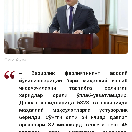
Фото: Ҳукумат
– Вазирлик фаолиятининг асосий
йўналишларидан бири маҳаллий ишлаб
чиқарувчиларни тартибга солинган
харидлар орқали қўллаб-қувватлашдир.
Давлат харидларида 5323 та позицияда
маҳаллий маҳсулотларга устуворлик
берилди. Сўнгги олти ой ичида давлат
органлари 82 миллиард тенгега тенг 45