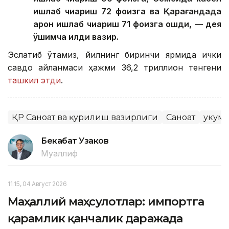
ишлаб чиқариш 72 фоизга ва Қарағандада
арқон ишлаб чиқариш 71 фоизга ошди, — дея
қўшимча қилди вазир.
Эслатиб ўтамиз, йилнинг биринчи ярмида ички
савдо айланмаси ҳажми 36,2 триллион тенгени
ташкил этди
.
ҚР Саноат ва қурилиш вазирлиги
Саноат
Ҳукум
Бекабат Узаков
Муаллиф
11:15, 04 Август 2026
Маҳаллий маҳсулотлар: импортга
қарамлик қанчалик даражада