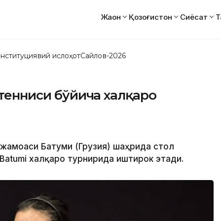
Жаҳон
Қозоғистон
Сиёсат
Т
нституциявий ислоҳот
Сайлов-2026
 тенниси бўйича халқаро
и
а жамоаси Батуми (Грузия) шаҳрида стол
Batumi халқаро турнирида иштирок этади.