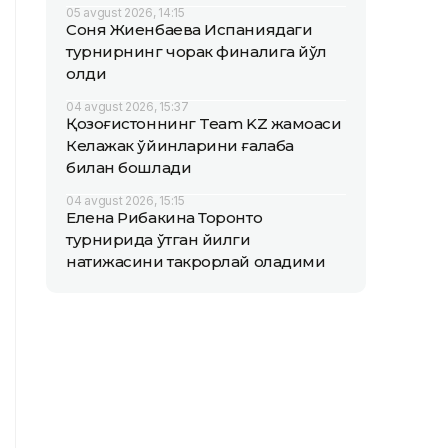
05 avgust 2026, 14:15
Соня Жиенбаева Испаниядаги
турнирнинг чорак финалига йўл
олди
04 avgust 2026, 15:37
Қозоғистоннинг Team KZ жамоаси
Келажак ўйинларини ғалаба
билан бошлади
04 avgust 2026, 15:15
Елена Рибакина Торонто
турнирида ўтган йилги
натижасини такрорлай оладими