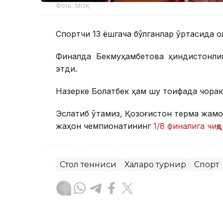
Фото: МОҚ
Спортчи 13 ёшгача бўлганлар ўртасида о
Финалда Бекмуҳамбетова ҳиндистонли
этди.
Назерке Болатбек ҳам шу тоифада чорак 
Эслатиб ўтамиз, Қозоғистон терма жамо
жаҳон чемпионатининг
1/8 финалига чиқд
Стол тенниси
Халқаро турнир
Спорт