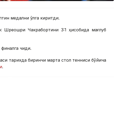
лтин медални қўлга киритди.
к Шреошри Чакрабортини 3:1 ҳисобида мағлуб
финалга чиқди.
аси тарихда биринчи марта стол тенниси бўйича
и
.