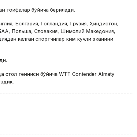
лган тоифалар бўйича берилади.
глия, Болгария, Голландия, Грузия, Ҳиндистон,
 БАА, Польша, Словакия, Шимолий Македония,
циядан келган спортчилар ким кучли эканини
ди.
да стол тенниси бўйича WTT Contender Almaty
 эдик.