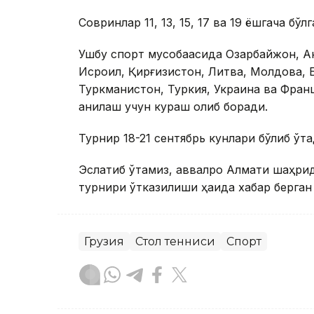
Совринлар 11, 13, 15, 17 ва 19 ёшгача бў
Ушбу спорт мусобақасида Озарбайжон, Ан
Исроил, Қирғизистон, Литва, Молдова,
Туркманистон, Туркия, Украина ва Фран
аниқлаш учун кураш олиб боради.
Турнир 18-21 сентябрь кунлари бўлиб ўта
Эслатиб ўтамиз, аввалроқ Алмати шаҳри
турнири ўтказилиши ҳақида хабар берган
Грузия
Стол тенниси
Спорт