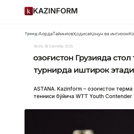
KAZINFORM
Ақорда
Тайинлов
Ҳодиса
Қонун ва интизом
Ко
Тренд:
18:09, 18 Сентябр 2025
Қозоғистон Грузияда стол
турнирда иштирок этад
ASTANA. Kazinform – Қозоғистон терм
тенниси бўйича WTT Youth Contender 