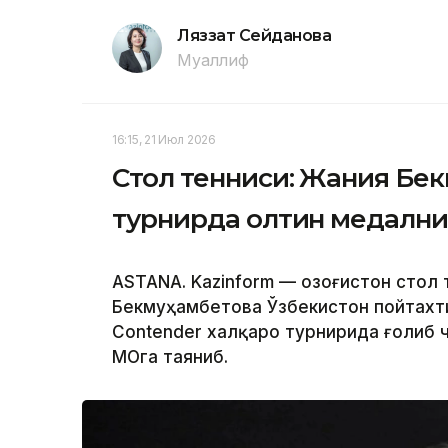
Ляззат Сейданова
Муаллиф
16:15, 21 Июл 2026
Стол тенниси: Жания Бе
турнирда олтин медални
ASTANA. Kazinform — Қозоғистон сто
Бекмуҳамбетова Ўзбекистон пойтахт
Contender халқаро турнирида ғолиб 
МОҚга таяниб.