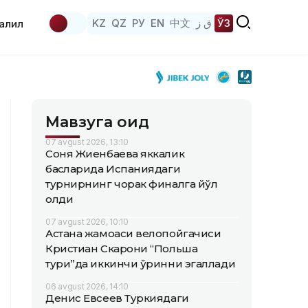
KZ
QZ
РУ
EN
中文
ق ز
ЎЗ
аҳлил
Мавзуга оид
07 avgust 2026, 13:10
Соня Жиенбаева яккалик
баҳсларида Испаниядаги
турнирнинг чорак финалга йўл
олди
07 avgust 2026, 10:10
Астана жамоаси велопойгачиси
Кристиан Скарони “Польша
тури”да иккинчи ўринни эгаллади
06 avgust 2026, 14:10
Денис Евсеев Туркиядаги