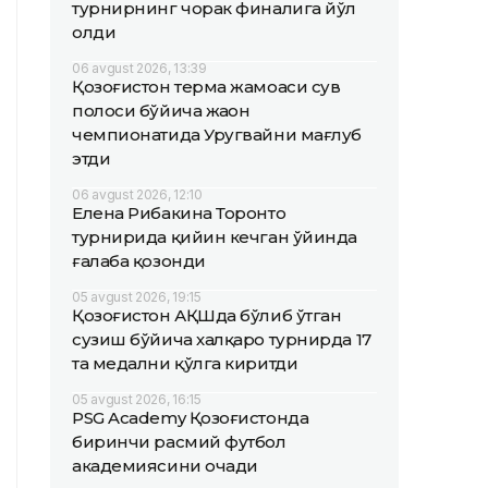
турнирнинг чорак финалига йўл
олди
06 avgust 2026, 13:39
Қозоғистон терма жамоаси сув
полоси бўйича жаҳон
чемпионатида Уругвайни мағлуб
этди
06 avgust 2026, 12:10
Елена Рибакина Торонто
турнирида қийин кечган ўйинда
ғалаба қозонди
05 avgust 2026, 19:15
Қозоғистон АҚШда бўлиб ўтган
сузиш бўйича халқаро турнирда 17
та медални қўлга киритди
05 avgust 2026, 16:15
PSG Academy Қозоғистонда
биринчи расмий футбол
академиясини очади