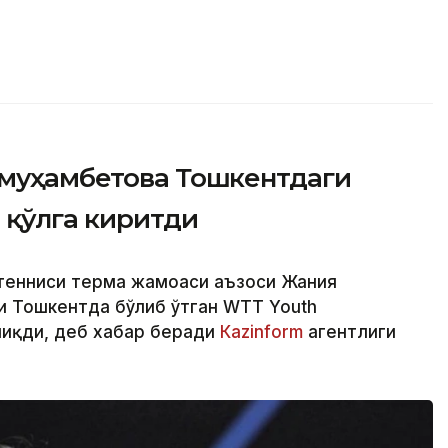
кмуҳамбетова Тошкентдаги
 қўлга киритди
л тенниси терма жамоаси аъзоси Жания
и Тошкентда бўлиб ўтган WTT Youth
чиқди, деб хабар беради
Кazinform
агентлиги