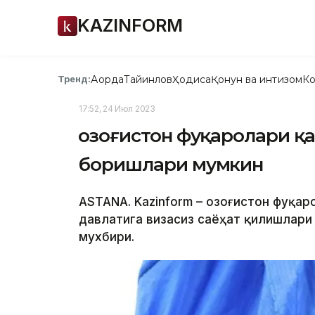
KAZINFORM
Ақорда
Тайинлов
Ҳодиса
Қонун ва интизом
Ко
Тренд:
17:52, 24 Июл 2023
Қозоғистон фуқаролари қ
боришлари мумкин
ASTANA. Kazinform – Қозоғистон фуқа
давлатига визасиз саёҳат қилишлари 
мухбири.