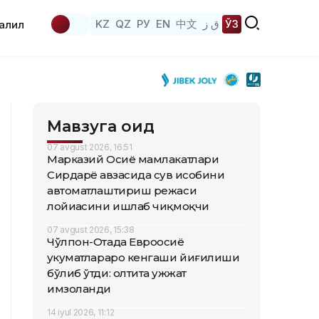
KZ
QZ
РУ
EN
中文
ق ز
ЎЗ
аҳлил
Мавзуга оид
07 avgust 2026, 16:51
Марказий Осиё мамлакатлари
Сирдарё ҳавзасида сув ҳисобини
автоматлаштириш режаси
лойиҳасини ишлаб чиқмоқчи
07 avgust 2026, 15:38
Чўлпон-Отада Евроосиё
ҳукуматлараро кенгаши йиғилиши
бўлиб ўтди: олтита ҳужжат
имзоланди
14 iyul 2026, 11:12