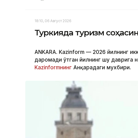
18:10, 06 Август 2026
Туркияда туризм соҳаси
ANKARA. Kazinform — 2026 йилнинг ик
даромади ўтган йилнинг шу даврига н
Kazinformнинг
Анқарадаги мухбири.