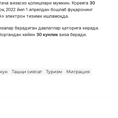
гача визасиз қолишлари мумкин. Кореяга
30
қ 2022 йил 1 апрелдан бошлаб фуқаронинг
А» электрон тизими ишламоқда.
изалар берадиган давлатлар қаторига киради.
 боргандан кейин
30 кунлик
виза беради.
онун
Ташқи сиёсат
Туризм
Миграция