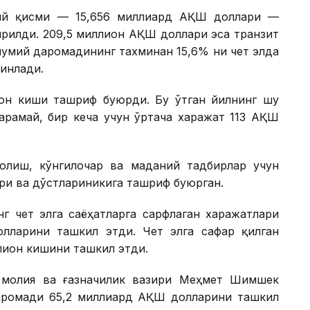
сий қисми — 15,656 миллиард АҚШ доллари —
рилди. 209,5 миллион АҚШ доллари эса транзит
мумий даромадининг тахминан 15,6% ни чет элда
инлади.
ион киши ташриф буюрди. Бу ўтган йилнинг шу
қарамай, бир кеча учун ўртача харажат 113 АҚШ
олиш, кўнгилочар ва маданий тадбирлар учун
ри ва дўстлариникига ташриф буюрган.
г чет элга саёҳатларга сарфлаган харажатлари
лларини ташкил этди. Чет элга сафар қилган
ллион кишини ташкил этди.
я молия ва ғазначилик вазири Меҳмет Шимшек
аромади 65,2 миллиард АҚШ долларини ташкил