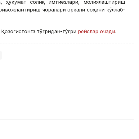
а, ҳукумат солиқ имтиёзлари, молиялаштириш
ривожлантириш чоралари орқали соҳани қўллаб-
 Қозоғистонга тўғридан-тўғри
рейслар очади
.