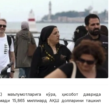
К) маълумотларига кўра, ҳисобот даврида
омади 15,865 миллиард АҚШ долларини ташкил