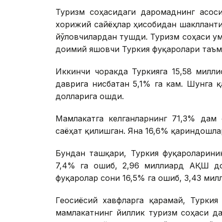
Туризм соҳасидаги даромаднинг асо
хорижий сайёҳлар ҳисобидан шаклланти
йўловчилардан тушди. Туризм соҳаси у
доимий яшовчи Туркия фуқаролари таъм
Иккинчи чоракда Туркияга 15,58 милл
даврига нисбатан 5,1% га кам. Шунга 
долларига ошди.
Мамлакатга келганларнинг 71,3% дам 
саёҳат қилишган. Яна 16,6% қариндошла
Бундан ташқари, Туркия фуқароларинин
7,4% га ошиб, 2,96 миллиард АҚШ до
фуқаролар сони 16,5% га ошиб, 3,43 ми
Геосиёсий хавфларга қарамай, Турки
мамлакатнинг йиллик туризм соҳаси д