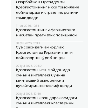
Озарбайжон Президенти
Қозоғистоннинг икки томонлама
лойиҳалардаги стратегик ролини
таъкидлади
11 iyul 2026, 10:51
Қозоғистоннинг Афғонистонга
нисбатан прагматик позицияси
10 iyul 2026, 11:38
Сув соҳасидаги ҳамкорлик:
Қозоғистон ва Германия янги
лойиҳаларни кўриб чиқди
07 iyul 2026, 09:50
Қозоғистон БМТ майдонида
сунъий интеллект бўйича
минтақавий ҳамкорликни
кучайтиришни таклиф қилди
03 iyul 2026, 12:40
Қозоғистон жаҳон даражасидаги
сунъий интеллект кластерини