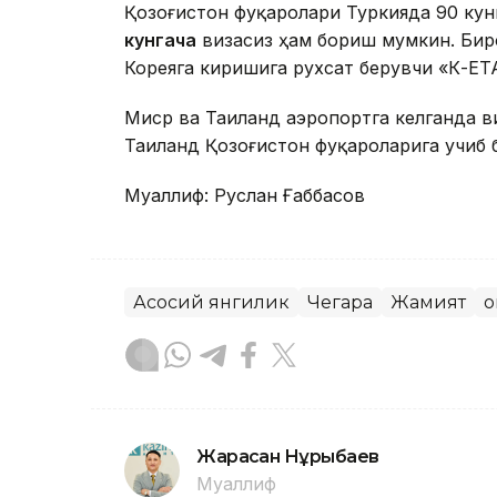
Қозоғистон фуқаролари Туркияда 90 кун
кунгача
визасиз ҳам бориш мумкин. Биро
Кореяга киришига рухсат берувчи «К-ЕТ
Миср ва Таиланд аэропортга келганда в
Таиланд Қозоғистон фуқароларига учиб
Муаллиф: Руслан Ғаббасов
Асосий янгилик
Чегара
Жамият
Қ
Жарасқан Нұрыбаев
Муаллиф