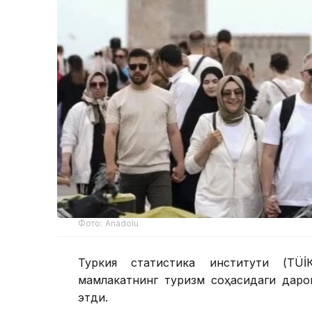
Фото: Anadolu
Туркия статистика институти (ТÜİ
мамлакатнинг туризм соҳасидаги дар
этди.