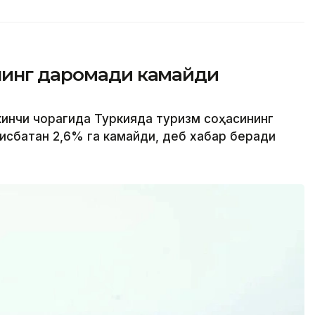
нинг даромади камайди
кинчи чорагида Туркияда туризм соҳасининг
исбатан 2,6% га камайди, деб хабар беради