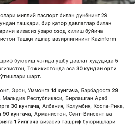
ролари миллий паспорт билан дунёнинг 29
ундан ташқари, бир қатор давлатлар билан
арини визасиз ўзаро озод қилиш бўйича
истон Ташқи ишлар вазирлигининг Kazinform
ашриф буюриш чоғида ушбу давлат ҳудудида
5
ирғизистон, Тожикистонда эса
30 кундан ортиқ
 ўтишлари шарт.
онг, Эрон, Уммонга
14 кунгача
, Барбадосга
28
я, Мальдив Республикаси, Бирлашган Араб
орга
30 кунгача
, Албания, Колумбия, Коста-Рика,
а
90 кунгача
, Арманистон, Сент-Винсент ва
узияга
1 йилгача
визасиз ташриф буюришлари