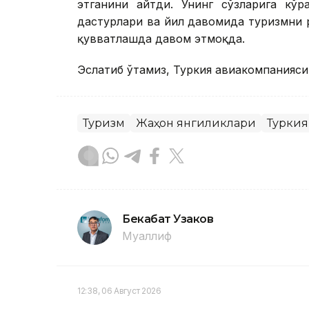
этганини айтди. Унинг сўзларига кўр
дастурлари ва йил давомида туризмни 
қувватлашда давом этмоқда.
Эслатиб ўтамиз, Туркия авиакомпанияси
Туризм
Жаҳон янгиликлари
Туркия
Бекабат Узаков
Муаллиф
12:38, 06 Август 2026