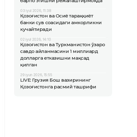
барпо этишни режалаштирмоқда
03 iyul 2026, 11:38
Қозоғистон ва Осиё тараққиёт
банки сув соҳасидаги ҳамкорликни
кучайтиради
02 iyul 2026, 14:10
Қозоғистон ва Туркманистон ўзаро
савдо айланмасини 1 миллиард
долларга етказишни мақсад
қилган
29 iyun 2026, 15:55
LIVE: Грузия Бош вазирининг
Қозоғистонга расмий ташрифи