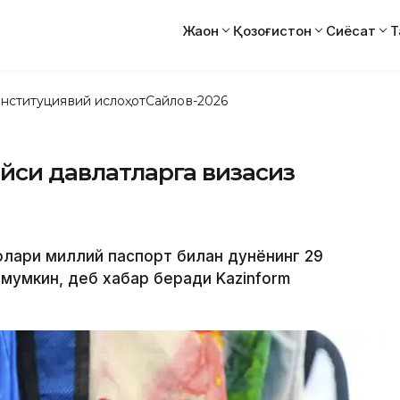
Жаҳон
Қозоғистон
Сиёсат
Т
нституциявий ислоҳот
Сайлов-2026
айси давлатларга визасиз
ролари миллий паспорт билан дунёнинг 29
мумкин, деб хабар беради Kazinform