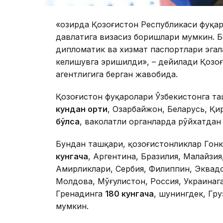
«Ҳозирда Қозоғистон Республикаси фуқа
давлатига визасиз боришлари мумкин. Б
дипломатик ва хизмат паспортлари эгал
келишувга эришилди», – дейилади Қозоғ
агентлигига берган жавобида.
Қозоғистон фуқаролари Ўзбекистонга т
кундан ортиқ
, Озарбайжон, Беларусь, Қ
бўлса
, ваколатли органларда рўйхатдан
Бундан ташқари, қозоғистонликлар Гонк
кунгача
, Аргентина, Бразилия, Малайзи
Амирликлари, Сербия, Филиппин, Эквад
Молдова, Мўғулистон, Россия, Украинаг
Гренадинга
180 кунгача
, шунингдек, Гр
мумкин.