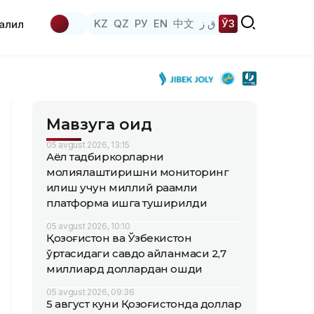
KZ
QZ
РУ
EN
中文
ق ز
ЎЗ
аҳлил
Мавзуга оид
05 avgust 2026, 13:15
Аёл тадбиркорларни
молиялаштиришни мониторинг
қилиш учун миллий рақамли
платформа ишга туширилди
05 avgust 2026, 10:10
Қозоғистон ва Ўзбекистон
ўртасидаги савдо айланмаси 2,7
миллиард доллардан ошди
05 avgust 2026, 09:36
5 август куни Қозоғистонда доллар