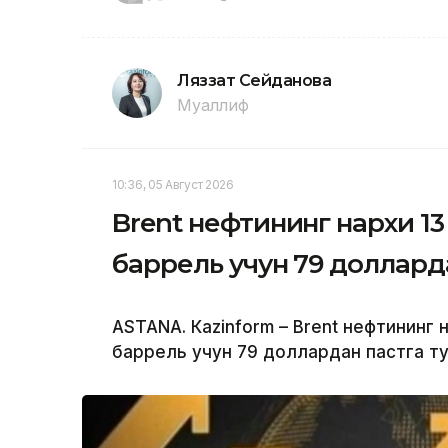
Ляззат Сейданова
Муаллиф
10:36, 05 Август 2026
Brent нефтининг нархи 13
баррель учун 79 доллард
ASTANА. Кazinform – Brent нефтининг 
баррель учун 79 доллардан пастга т