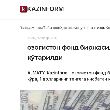
KAZINFORM
Ақорда
Тайинлов
Ҳодиса
Қонун ва интизом
Ко
Тренд:
16:36, 25 Январ 2024
Қозоғистон фонд биржаси
кўтарилди
ALMATY. Kazinform - Қозоғистон фонд
кўра, 1 долларнинг тенгега нисбатан