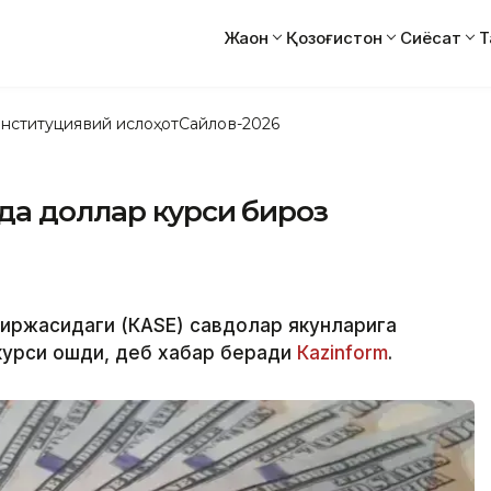
Жаҳон
Қозоғистон
Сиёсат
Т
нституциявий ислоҳот
Сайлов-2026
да доллар курси бироз
 биржасидаги (КАSЕ) савдолар якунларига
 курси ошди, деб хабар беради
Кazinform
.