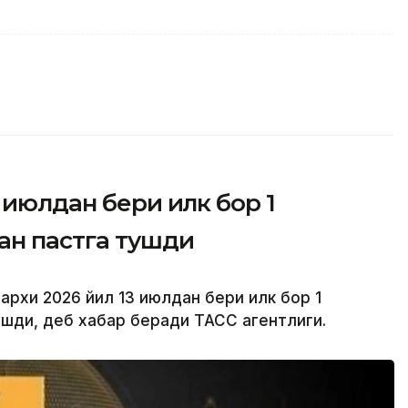
 июлдан бери илк бор 1
ан пастга тушди
нархи 2026 йил 13 июлдан бери илк бор 1
ушди, деб хабар беради ТАСС агентлиги.