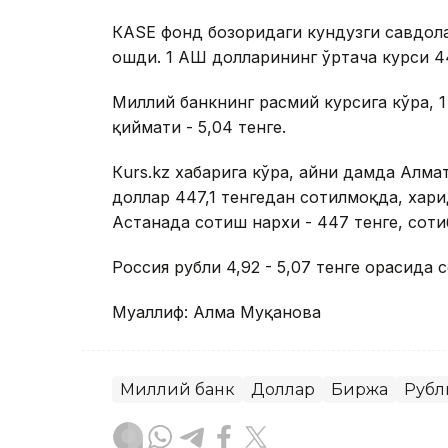
КАSЕ фонд бозоридаги кундузги савдолар
ошди. 1 АҚШ долларининг ўртача курси 4
Миллий банкнинг расмий курсига кўра, 1
қиймати - 5,04 тенге.
Кurs.kz хабарига кўра, айни дамда Ал
доллар 447,1 тенгедан сотилмоқда, хари
Астанада сотиш нархи - 447 тенге, сотиб
Россия рубли 4,92 - 5,07 тенге орасида 
Муаллиф: Алма Муқанова
Миллий банк
Доллар
Биржа
Рубл