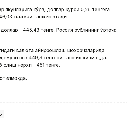
 якунларига кўра, доллар курси 0,26 тенгега
46,03 тенгени ташкил этади.
 доллар - 445,43 тенге. Россия рублининг ўртача
матидаги валюта айирбошлаш шохобчаларида
д курси эса 449,3 тенгени ташкил қилмоқда.
 олиш нархи - 451 тенге.
сотилмоқда.
ь