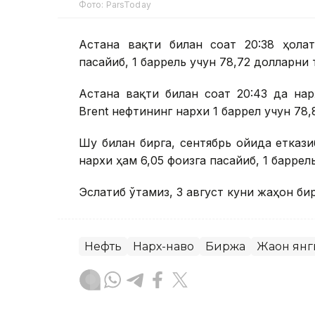
Фото: ParsToday
Астана вақти билан соат 20:38 ҳолат
пасайиб, 1 баррель учун 78,72 долларни
Астана вақти билан соат 20:43 да на
Brent нефтининг нархи 1 баррел учун 78,
Шу билан бирга, сентябрь ойида етказ
нархи ҳам 6,05 фоизга пасайиб, 1 баррел
Эслатиб ўтамиз, 3 август куни жаҳон б
Нефть
Нарх-наво
Биржа
Жаҳон ян