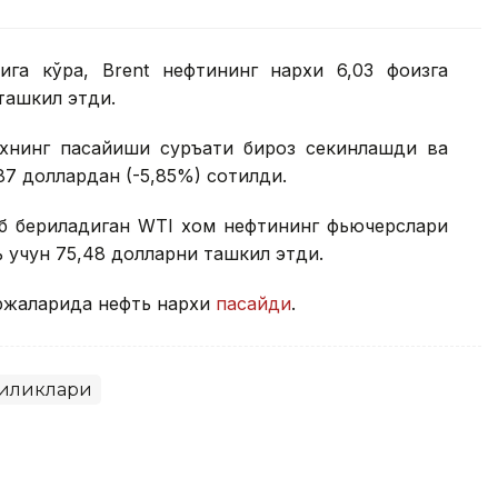
ига кўра, Brent нефтининг нархи 6,03 фоизга
 ташкил этди.
рхнинг пасайиши суръати бироз секинлашди ва
87 доллардан (-5,85%) сотилди.
иб бериладиган WТI хом нефтининг фьючерслари
ь учун 75,48 долларни ташкил этди.
иржаларида нефть нархи
пасайди
.
гиликлари