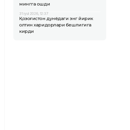
мингга ошди
31 iyul 2026, 12:37
Қозоғистон дунёдаги энг йирик
олтин харидорлари бешлигига
кирди