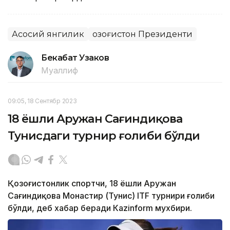
Асосий янгилик
Қозоғистон Президенти
Бекабат Узаков
Муаллиф
09:05, 18 Сентябр 2023
18 ёшли Аружан Сағиндиқова
Тунисдаги турнир ғолиби бўлди
Қозоғистонлик спортчи, 18 ёшли Аружан
Сағиндиқова Монастир (Тунис) ITF турнири ғолиби
бўлди, деб хабар беради Каzinform мухбири.