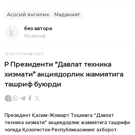
Асосий янгилик
Маданият
без автора
Муаллиф
13:00, 03 Октябр 2023
ҚР Президенти “Давлат техника
хизмати” акциядорлик жамиятига
ташриф буюрди
Президент Қасим-Жомарт Тоқаевга “Давлат
техника хизмати” акциядорлик жамиятига ташрифи
чоғида Қозоғистон Республикасининг ахборот