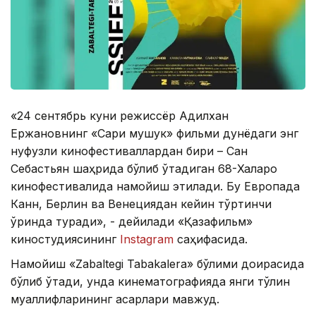
«24 сентябрь куни режиссёр Адилхан
Ержановнинг «Сариқ мушук» фильми дунёдаги энг
нуфузли кинофестиваллардан бири – Сан
Себастьян шаҳрида бўлиб ўтадиган 68-Халқаро
кинофестивалида намойиш этилади. Бу Европада
Канн, Берлин ва Венециядан кейин тўртинчи
ўринда туради», - дейилади «Қазақфильм»
киностудиясининг
Instagram
саҳифасида.
Намойиш «Zabaltegi Tabakalera» бўлими доирасида
бўлиб ўтади, унда кинематографияда янги тўлқин
муаллифларининг асарлари мавжуд.