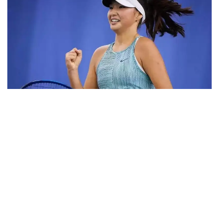
Фото: ktf.kz
Дунёнинг 829-ракеткаси, ушбу мусобақанинг 3-
ракеткаси А. Саөиндиыова финалда жаҳон
рейтингида 1253-ўринни эгаллаб турган
ҳиндистонлик Вайшнави Адкарга қарши
чемпионлик учун кураш олиб борди.