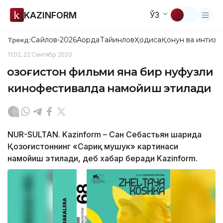
KAZINFORM
ЎЗ
Сайлов-2026
Ақорда
Тайинлов
Ҳодиса
Қонун ва интизо
Тренд:
11:02, 22 Сентябр 2020
Қозоғистон фильми яна бир нуфузли
кинофестивалда намойиш этилади
NUR-SULTAN. Kazinform – Сан Себастьян шаҳрида
Қозоғистоннинг «Сариқ мушук» картинаси
намойиш этилади, деб хабар беради Kazinform.