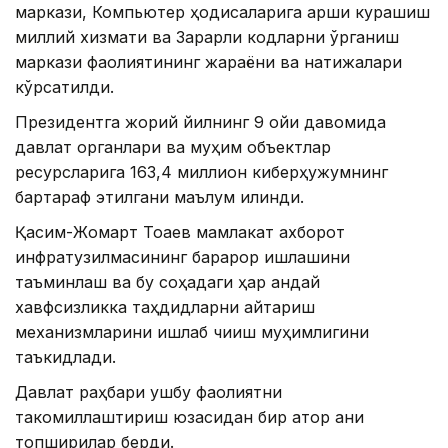
маркази, Компьютер ҳодисаларига қарши курашиш
миллий хизмати ва Зарарли кодларни ўрганиш
маркази фаолиятининг жараёни ва натижалари
кўрсатилди.
Президентга жорий йилнинг 9 ойи давомида
давлат органлари ва муҳим объектлар
ресурсларига 163,4 миллион киберҳужумнинг
бартараф этилгани маълум қилинди.
Қасим-Жомарт Тоқаев мамлакат ахборот
инфратузилмасининг барқарор ишлашини
таъминлаш ва бу соҳадаги ҳар қандай
хавфсизликка таҳдидларни қайтариш
механизмларини ишлаб чиқиш муҳимлигини
таъкидлади.
Давлат раҳбари ушбу фаолиятни
такомиллаштириш юзасидан бир қатор аниқ
топшириқлар берди.