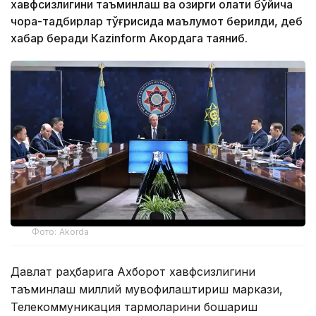
хавфсизлигини таъминлаш ва ҳозирги ҳолати бўйича
чора-тадбирлар тўғрисида маълумот берилди, деб
хабар беради Каzinform Акордага таяниб.
Фото: Akorda
Давлат раҳбарига Ахборот хавфсизлигини
таъминлаш миллий мувофиқлаштириш маркази,
Телекоммуникация тармоқларини бошқариш