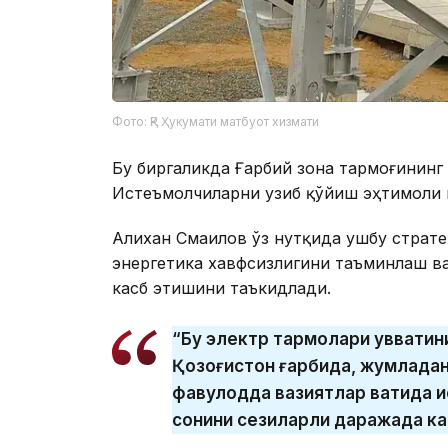
Фото: ҚР Ҳукумати матбуот хизмати
Бу биргаликда Ғарбий зона тармоғининг
Истеъмолчиларни узиб қўйиш эҳтимоли
Алихан Смаилов ўз нутқида ушбу страте
энергетика хавфсизлигини таъминлаш в
касб этишини таъкидлади.
“Бу электр тармоқлари қуввати
Қозоғистон ғарбида, жумладан
фавқулодда вазиятлар вақтида
сонини сезиларли даражада ка