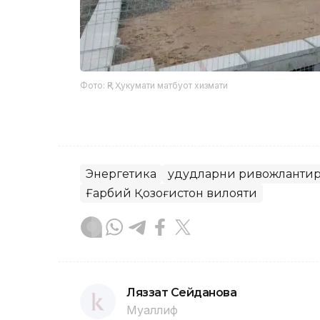
Фото: ҚР Ҳукумати матбуот хизмати
Энергетика
Ҳудудларни ривожланти
Ғарбий Қозоғистон вилояти
Ляззат Сейданова
Муаллиф