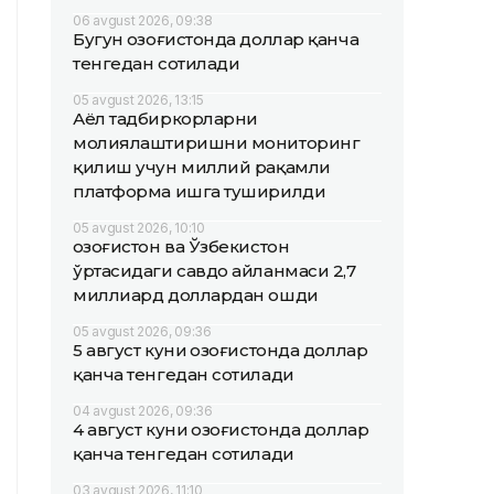
06 avgust 2026, 09:38
Бугун Қозоғистонда доллар қанча
тенгедан сотилади
05 avgust 2026, 13:15
Аёл тадбиркорларни
молиялаштиришни мониторинг
қилиш учун миллий рақамли
платформа ишга туширилди
05 avgust 2026, 10:10
Қозоғистон ва Ўзбекистон
ўртасидаги савдо айланмаси 2,7
миллиард доллардан ошди
05 avgust 2026, 09:36
5 август куни Қозоғистонда доллар
қанча тенгедан сотилади
04 avgust 2026, 09:36
4 август куни Қозоғистонда доллар
қанча тенгедан сотилади
03 avgust 2026, 11:10