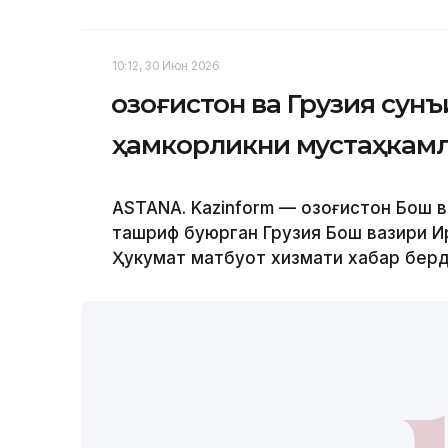
10:12, 30 Июн 2026
Қозоғистон ва Грузия сун
ҳамкорликни мустаҳкам
ASTANA. Kazinform — Қозоғистон Бош 
ташриф буюрган Грузия Бош вазири И
Ҳукумат матбуот хизмати хабар берд