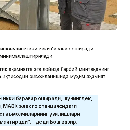
 ишончлилигини икки баравар оширади.
 минималлаштирилади.
гик аҳамиятга эга лойиҳа Ғарбий минтақанинг
а иқтисодий ривожланишида муҳим аҳамият
ни икки баравар оширади, шунингдек,
, МАЭК электр станциясидаги
 истеъмолчиларнинг узилишлари
майтиради”, - деди Бош вазир.