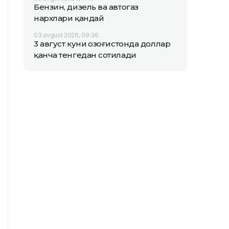
Бензин, дизель ва автогаз
нархлари қандай
03 avgust 2026, 09:36
3 август куни Қозоғистонда доллар
қанча тенгедан сотилади