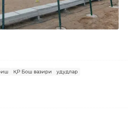
риш
ҚР Бош вазири
Ҳудудлар