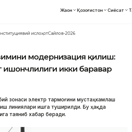
Жаҳон
Қозоғистон
Сиёсат
Т
нституциявий ислоҳот
Сайлов-2026
изимини модернизация қилиш:
г ишончлилиги икки баравар
рбий зонаси электр тармоғини мустаҳкамлаш
тиш линиялари ишга туширилди. Бу ҳақда
ига таяниб хабар беради.