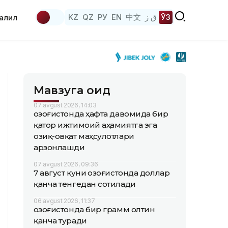
KZ
QZ
РУ
EN
中文
ق ز
ЎЗ
аҳлил
Мавзуга оид
07 avgust 2026, 14:03
Қозоғистонда ҳафта давомида бир
қатор ижтимоий аҳамиятга эга
озиқ-овқат маҳсулотлари
арзонлашди
07 avgust 2026, 09:36
7 август куни Қозоғистонда доллар
қанча тенгедан сотилади
06 avgust 2026, 11:37
Қозоғистонда бир грамм олтин
қанча туради