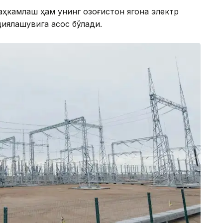
ҳкамлаш ҳам унинг Қозоғистон ягона электр
циялашувига асос бўлади.