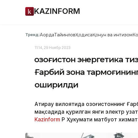
KAZINFORM
Ақорда
Тайинлов
Ҳодиса
Қонун ва интизом
Ко
Тренд:
11:14, 29 Ноябр 2023
Қозоғистон энергетика т
Ғарбий зона тармоғинин
оширилди
Атирау вилоятида Қозоғистоннинг Ға
мақсадида қурилган янги электр уза
Kazinform
ҚР Ҳукумати матбуот хизмат