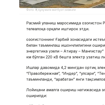
Фото: ҚР Ҳукумати матбуот хизмати
Расмий уланиш маросимида Қозоғистон 
телеалоқа орқали иштирок этди.
Қозоғистоннинг Ғарбий зонасидаги исте
билан таъминлаш ишончлилигини ошири
энергетика узели – Атирау – Манғистау
км бўлган 220 кВ бешта электр узатиш л
Ишлар давомида 4,2 мингдан ортиқ элек
“Правобережная”, “Индер”, “Қулсари”, “
таъминланди, “Қарабатан” янги тақсимл
Лойиҳани амалга ошириш натижасида эл
оширилди: