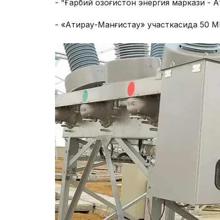
- "Ғарбий Қозоғистон энергия маркази - 
- «Атирау-Манғистау» участкасида 50 М