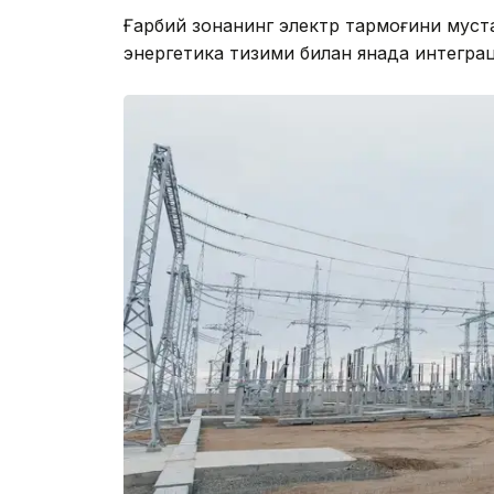
Ғарбий зонанинг электр тармоғини муста
энергетика тизими билан янада интегра