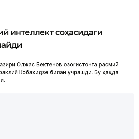
ъий интеллект соҳасидаги
лайди
вазири Олжас Бектенов Қозоғистонга расмий
раклий Кобахидзе билан учрашди. Бу ҳақда
и.