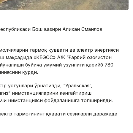
Республикаси Бош вазири Алихан Смаилов
ъмолчиларни тармоқ қуввати ва электр энергияси
ш мақсадида «KEGOC» АЖ “Ғарбий Қозоғистон
” йўналиши бўйича умумий узунлиги қарийб 780
иниясини қурди.
тр устунлари ўрнатилди, “Уральская”,
Тенгиз” нимстанцияларини кенгайтириш
овчи нимстанцияси фойдаланишга топширилди.
ектр тармоғининг қуввати сезиларли даражада