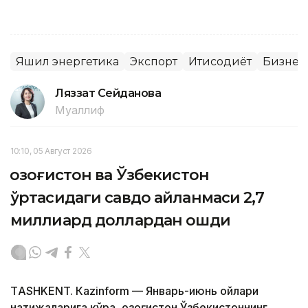
Яшил энергетика
Экспорт
Иқтисодиёт
Бизнес
Ляззат Сейданова
Муаллиф
10:10, 05 Август 2026
Қозоғистон ва Ўзбекистон
ўртасидаги савдо айланмаси 2,7
миллиард доллардан ошди
ТASHKENT. Кazinform — Январь-июнь ойлари
натижаларига кўра, Қозоғистон Ўзбекистоннинг