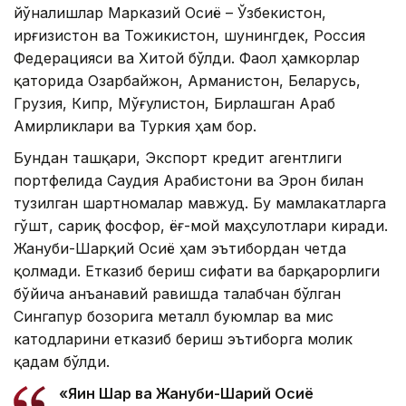
йўналишлар Марказий Осиё – Ўзбекистон,
Қирғизистон ва Тожикистон, шунингдек, Россия
Федерацияси ва Хитой бўлди. Фаол ҳамкорлар
қаторида Озарбайжон, Арманистон, Беларусь,
Грузия, Кипр, Мўғулистон, Бирлашган Араб
Амирликлари ва Туркия ҳам бор.
Бундан ташқари, Экспорт кредит агентлиги
портфелида Саудия Арабистони ва Эрон билан
тузилган шартномалар мавжуд. Бу мамлакатларга
гўшт, сариқ фосфор, ёғ-мой маҳсулотлари киради.
Жануби-Шарқий Осиё ҳам эътибордан четда
қолмади. Етказиб бериш сифати ва барқарорлиги
бўйича анъанавий равишда талабчан бўлган
Сингапур бозорига металл буюмлар ва мис
катодларини етказиб бериш эътиборга молик
қадам бўлди.
«Яқин Шарқ ва Жануби-Шарқий Осиё