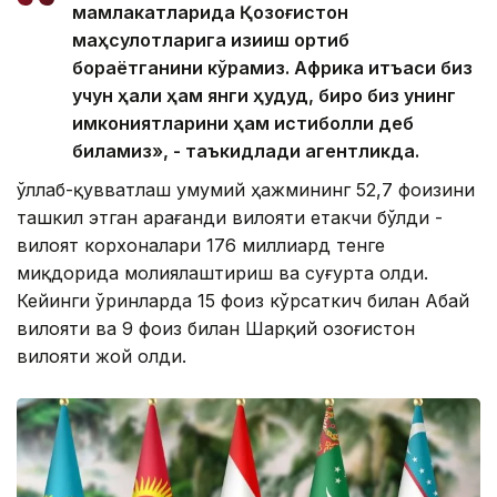
мамлакатларида Қозоғистон
маҳсулотларига қизиқиш ортиб
бораётганини кўрамиз. Африка қитъаси биз
учун ҳали ҳам янги ҳудуд, бироқ биз унинг
имкониятларини ҳам истиқболли деб
биламиз», - таъкидлади агентликда.
Қўллаб-қувватлаш умумий ҳажмининг 52,7 фоизини
ташкил этган Қарағанди вилояти етакчи бўлди -
вилоят корхоналари 176 миллиард тенге
миқдорида молиялаштириш ва суғурта олди.
Кейинги ўринларда 15 фоиз кўрсаткич билан Абай
вилояти ва 9 фоиз билан Шарқий Қозоғистон
вилояти жой олди.