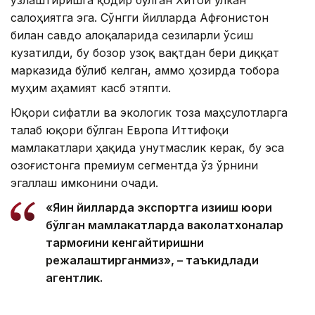
салоҳиятга эга. Сўнгги йилларда Афғонистон
билан савдо алоқаларида сезиларли ўсиш
кузатилди, бу бозор узоқ вақтдан бери диққат
марказида бўлиб келган, аммо ҳозирда тобора
муҳим аҳамият касб этяпти.
Юқори сифатли ва экологик тоза маҳсулотларга
талаб юқори бўлган Европа Иттифоқи
мамлакатлари ҳақида унутмаслик керак, бу эса
Қозоғистонга премиум сегментда ўз ўрнини
эгаллаш имконини очади.
«Яқин йилларда экспортга қизиқиш юқори
бўлган мамлакатларда ваколатхоналар
тармоғини кенгайтиришни
режалаштирганмиз», – таъкидлади
агентлик.