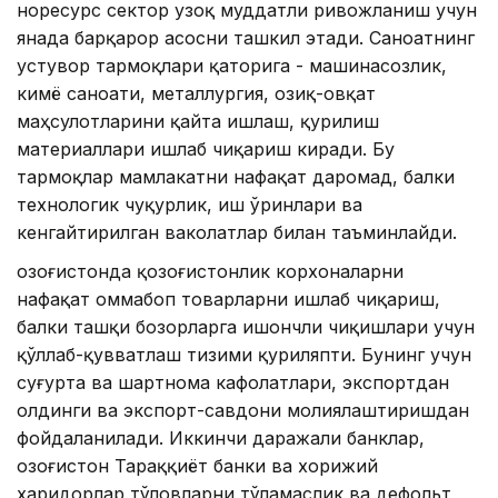
норесурс сектор узоқ муддатли ривожланиш учун
янада барқарор асосни ташкил этади. Саноатнинг
устувор тармоқлари қаторига - машинасозлик,
кимё саноати, металлургия, озиқ-овқат
маҳсулотларини қайта ишлаш, қурилиш
материаллари ишлаб чиқариш киради. Бу
тармоқлар мамлакатни нафақат даромад, балки
технологик чуқурлик, иш ўринлари ва
кенгайтирилган ваколатлар билан таъминлайди.
Қозоғистонда қозоғистонлик корхоналарни
нафақат оммабоп товарларни ишлаб чиқариш,
балки ташқи бозорларга ишончли чиқишлари учун
қўллаб-қувватлаш тизими қуриляпти. Бунинг учун
суғурта ва шартнома кафолатлари, экспортдан
олдинги ва экспорт-савдони молиялаштиришдан
фойдаланилади. Иккинчи даражали банклар,
Қозоғистон Тараққиёт банки ва хорижий
харидорлар тўловларни тўламаслик ва дефольт