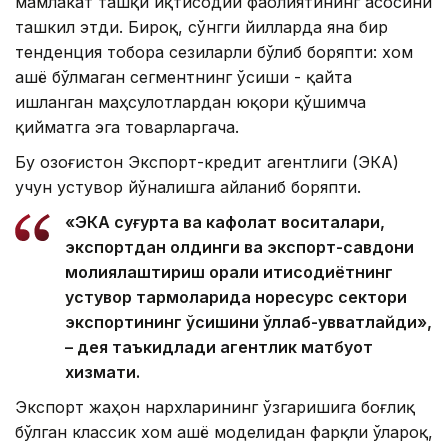
мамлакат ташқи иқтисодий фаолиятининг асосини
ташкил этди. Бироқ, сўнгги йилларда яна бир
тенденция тобора сезиларли бўлиб боряпти: хом
ашё бўлмаган сегментнинг ўсиши - қайта
ишланган маҳсулотлардан юқори қўшимча
қийматга эга товарларгача.
Бу Қозоғистон Экспорт-кредит агентлиги (ЭКА)
учун устувор йўналишга айланиб боряпти.
«ЭКА суғурта ва кафолат воситалари,
экспортдан олдинги ва экспорт-савдони
молиялаштириш орқали иқтисодиётнинг
устувор тармоқларида норесурс сектори
экспортининг ўсишини қўллаб-қувватлайди»,
– дея таъкидлади агентлик матбуот
хизмати.
Экспорт жаҳон нархларининг ўзгаришига боғлиқ
бўлган классик хом ашё моделидан фарқли ўлароқ,