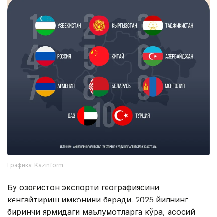
Графика: Kazinform
Бу Қозоғистон экспорти географиясини
кенгайтириш имконини беради. 2025 йилнинг
биринчи ярмидаги маълумотларга кўра, асосий