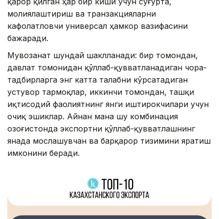
қарор қилган ҳар бир киши учун суғурта,
молиялаштириш ва транзакцияларни
кафолатловчи универсал ҳамкор вазифасини
бажаради.
Мувозанат шундай шаклланади: бир томондан,
давлат томонидан қўллаб-қувватланадиган чора-
тадбирларга энг катта талабни кўрсатадиган
устувор тармоқлар, иккинчи томондан, ташқи
иқтисодий фаолиятнинг янги иштирокчилари учун
очиқ эшиклар. Айнан мана шу комбинация
Қозоғистонда экспортни қўллаб-қувватлашнинг
янада мослашувчан ва барқарор тизимини яратиш
имконини беради.