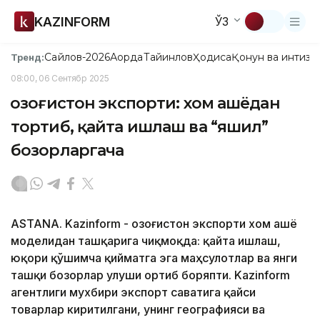
KAZINFORM
ЎЗ
Сайлов-2026
Ақорда
Тайинлов
Ҳодиса
Қонун ва интизо
Тренд:
08:00, 06 Сентябр 2025
Қозоғистон экспорти: хом ашёдан
тортиб, қайта ишлаш ва “яшил”
бозорларгача
ASTANA. Kazinform - Қозоғистон экспорти хом ашё
моделидан ташқарига чиқмоқда: қайта ишлаш,
юқори қўшимча қийматга эга маҳсулотлар ва янги
ташқи бозорлар улуши ортиб боряпти. Kazinform
агентлиги мухбири экспорт саватига қайси
товарлар киритилгани, унинг географияси ва