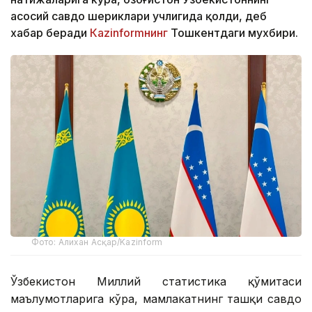
асосий савдо шериклари учлигида қолди, деб
хабар беради
Кazinformнинг
Тошкентдаги мухбири.
Фото: Алихан Асқар/Kazinform
Ўзбекистон Миллий статистика қўмитаси
маълумотларига кўра, мамлакатнинг ташқи савдо