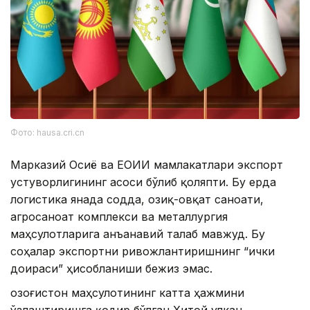
Фото: hausa.cri.cn
Марказий Осиё ва ЕОИИ мамлакатлари экспорт
устуворлигининг асоси бўлиб қоляпти. Бу ерда
логистика янада содда, озиқ-овқат саноати,
агросаноат комплекси ва металлургия
маҳсулотларига анъанавий талаб мавжуд. Бу
соҳалар экспортни ривожлантиришнинг “ички
доираси” ҳисобланиши бежиз эмас.
Қозоғистон маҳсулотининг катта ҳажмини
ўзлаштиришга қодир бўлган Хитой улкан