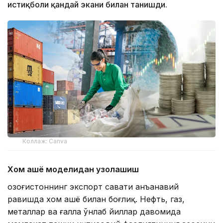
истиқболи қандай экани билан танишди.
Коллаж: Canva
Хом ашё моделидан узоқлашиш
Қозоғистоннинг экспорт савати анъанавий
равишда хом ашё билан боғлиқ. Нефть, газ,
металлар ва ғалла ўнлаб йиллар давомида