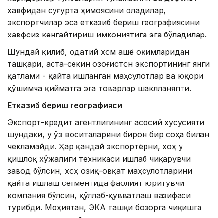
хавфидан суғурта ҳимоясини оладилар,
экспортчилар эса етказиб бериш географиясини
хавфсиз кенгайтириш имкониятига эга бўладилар.
Шундай қилиб, одатий хом ашё оқимларидан
ташқари, аста-секин Қозоғистон экспортининг янги
қатлами - қайта ишланган маҳсулотлар ва юқори
қўшимча қийматга эга товарлар шаклланяпти.
Етказиб бериш географияси
Экспорт-кредит агентлигининг асосий хусусияти
шундаки, у ўз воситаларини бирон бир соҳа билан
чекламайди. Ҳар қандай экспортёрни, хоҳ у
қишлоқ хўжалиги техникаси ишлаб чиқарувчи
завод бўлсин, хоҳ озиқ-овқат маҳсулотларини
қайта ишлаш сегментида фаолият юритувчи
компания бўлсин, қўллаб-қувватлаш вазифаси
турибди. Моҳиятан, ЭКА ташқи бозорга чиқишга