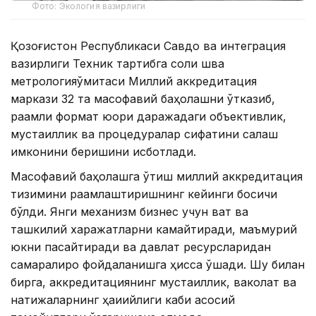
Фото: Экология вазирлиги
Қозоғистон Республикаси Савдо ва интеграция
вазирлиги Техник тартибга соли шва
метрологияқўмитаси Миллий аккредитация
маркази 32 та масофавий баҳолашни ўтказиб,
рақамли формат юқори даражадаги объективлик,
мустақиллик ва процедуралар сифатини сақлаш
имконини беришини исботлади.
Масофавий баҳолашга ўтиш миллий аккредитация
тизимини рақамлаштиришнинг кейинги босқичи
бўлди. Янги механизм бизнес учун вақт ва
ташкилий харажатларни камайтиради, маъмурий
юкни пасайтиради ва давлат ресурсларидан
самаралироқ фойдаланишга ҳисса қўшади. Шу билан
бирга, аккредитациянинг мустақиллик, ваколат ва
натижаларнинг ҳақиқийлиги каби асосий