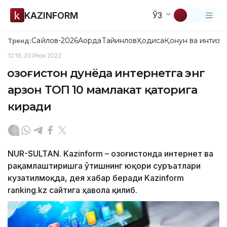
KAZINFORM
ЎЗ
Сайлов-2026
Ақорда
Тайинлов
Ҳодиса
Қонун ва интизо
Тренд:
12:19, 20 Июн 2022
Қозоғистон дунёда интернетга энг
арзон ТОП 10 мамлакат қаторига
киради
NUR-SULTAN. Kazinform – Қозоғистонда интернет ва
рақамлаштиришга ўтишнинг юқори суръатлари
кузатилмоқда, дея хабар беради Kazinform
ranking.kz сайтига ҳавола қилиб.