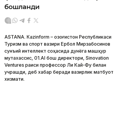
бошланди
ASTANА. Кazinform – Қозоғистон Республикаси
Туризм ва спорт вазири Ербол Мирзабосинов
сунъий интеллект соҳасида дунёга машҳур
мутахассис, 01.AI бош директори, Sinovation
Ventures раиси профессор Ли Кай-Фу билан
учрашди, деб хабар беради вазирлик матбуот
хизмати.