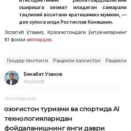
оширишга хизмат қиладиган самарали
таҳлилий воситани яратишимиз мумкин, —
дея хулоса қилди Ростислав Коняшкин.
Эслатиб ўтамиз, Қозоғистондаги ўқитувчиларнинг
81 фоизи
аёллардир
.
Гендер тенглиги
Рақамли Қозоғистон
Рақамли 
Бекабат Узаков
Муаллиф
14:24, 01 Июл 2026
Қозоғистон туризми ва спортида AI
технологияларидан
фойдаланишнинг янги даври