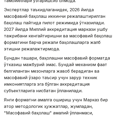
тамойиллари ўзгаришсиз қолмоқда.
Экспертлар таъкидлаганидек, 2026 йилда
масофавий баҳолаш иккинчи режалаштирилган
баҳолаш пайтида пилот режимида ўтказилади.
2027 йилда Миллий аккредитация маркази ушбу
тажрибани кенгайтиришни ва масофавий баҳолаш
форматини барча режали баҳолашларга жалб
этишни режалажтирмоқда.
Бундан ташқари, баҳолашни масофавий форматда
ўтказиш мажбурий эмас. Бундай механизм фақат
белгиланган мезонларга жавоб берадиган ва
масофавий ўзаро таъсир учун зарур техник
имкониятларга эга бўлган аккредитация
субъектларига нисбатан қўлланилади.
Янги форматни амалга ошириш учун Марказ бир
қатор методологик ҳужжатлар, жумладан,
"Масофавий баҳолаш" амалий қўлланмаси,