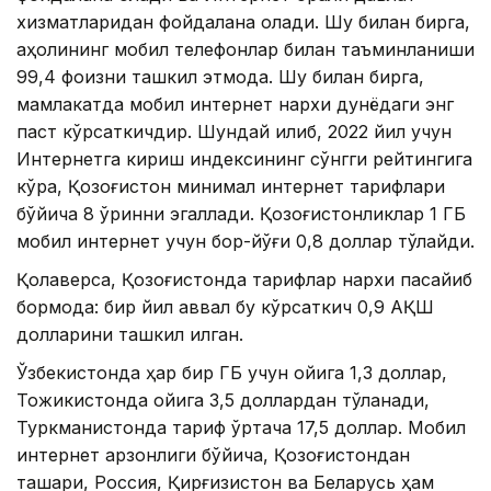
хизматларидан фойдалана олади. Шу билан бирга,
аҳолининг мобил телефонлар билан таъминланиши
99,4 фоизни ташкил этмоқда. Шу билан бирга,
мамлакатда мобил интернет нархи дунёдаги энг
паст кўрсаткичдир. Шундай қилиб, 2022 йил учун
Интернетга кириш индексининг сўнгги рейтингига
кўра, Қозоғистон минимал интернет тарифлари
бўйича 8 ўринни эгаллади. Қозоғистонликлар 1 ГБ
мобил интернет учун бор-йўғи 0,8 доллар тўлайди.
Қолаверса, Қозоғистонда тарифлар нархи пасайиб
бормоқда: бир йил аввал бу кўрсаткич 0,9 АҚШ
долларини ташкил қилган.
Ўзбекистонда ҳар бир ГБ учун ойига 1,3 доллар,
Тожикистонда ойига 3,5 доллардан тўланади,
Туркманистонда тариф ўртача 17,5 доллар. Мобил
интернет арзонлиги бўйича, Қозоғистондан
ташқари, Россия, Қирғизистон ва Беларусь ҳам