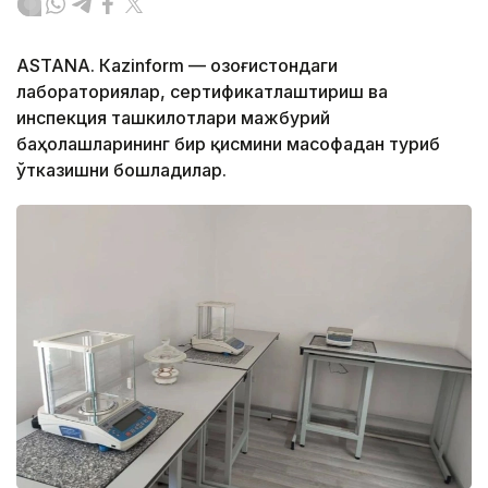
ASTANА. Кazinform — Қозоғистондаги
лабораториялар, сертификатлаштириш ва
инспекция ташкилотлари мажбурий
баҳолашларининг бир қисмини масофадан туриб
ўтказишни бошладилар.