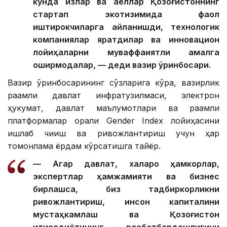
кунда қизлар ва аёллар Қозоғистоннинг
стартап экотизимида фаол
иштирокчиларга айланишди, технологик
компаниялар яратдилар ва инновацион
лойиҳаларни муваффақиятли амалга
оширмоқдалар, — деди вазир ўринбосари.
Вазир ўринбосарининг сўзларига кўра, вазирлик
рақамли давлат инфратузилмаси, электрон
ҳукумат, давлат маълумотлари ва рақамли
платформалар орқали Gender Index лойиҳасини
ишлаб чиқиш ва ривожлантириш учун ҳар
томонлама ёрдам кўрсатишга тайёр.
— Агар давлат, халқаро ҳамкорлар,
экспертлар ҳамжамияти ва бизнес
бирлашса, биз тадбиркорликни
ривожлантириш, инсон капиталини
мустаҳкамлаш ва Қозоғистон
иқтисодиётининг рақобатбардошлигини