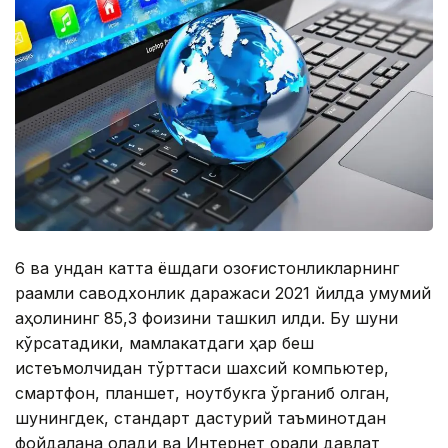
6 ва ундан катта ёшдаги қозоғистонликларнинг
рақамли саводхонлик даражаси 2021 йилда умумий
аҳолининг 85,3 фоизини ташкил қилди. Бу шуни
кўрсатадики, мамлакатдаги ҳар беш
истеъмолчидан тўрттаси шахсий компьютер,
смартфон, планшет, ноутбукга ўрганиб қолган,
шунингдек, стандарт дастурий таъминотдан
фойдалана олади ва Интернет орқали давлат