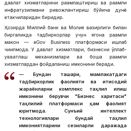
давлат хизматларини рақамлаштириш ва рақамли
инфратузилмани ривожлантириш бўйича дунё
етакчиларидан биридир.
Ҳозирда Миллий банк ва Молия вазирлиги билан
биргаликда тадбиркорлар учун ягона рақамли
макон — eGov Business платформаси ишлаб
чиқилмоқда. У давлат хизматлари, бизнесни қўллаб-
қувватлаш механизмлари ва бошқа рақамли
хизматлардан фойдаланиш имконини беради.
— Бундан ташқари, мамлакатдаги
тадбиркорлик фаолияти ва иқтисодий
жараёнларни комплекс таҳлил қилиш
имконини берувчи "Бизнес харитаси"
таҳлилий платформаси ҳам фаолият
юритмоқда. Сунъий интеллект
технологиялари бундай таҳлил
имкониятларини сезиларли даражада