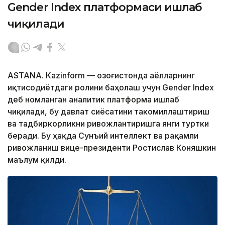
Gender Index платформаси ишлаб
чиқилади
ASTANА. Кazinform — Қозоғистонда аёлларнинг
иқтисодиётдаги ролини баҳолаш учун Gender Index
деб номланган аналитик платформа ишлаб
чиқилади, бу давлат сиёсатини такомиллаштириш
ва тадбиркорликни ривожлантиришга янги туртки
беради. Бу ҳақда Сунъий интеллект ва рақамли
ривожланиш вице-президенти Ростислав Коняшкин
маълум қилди.