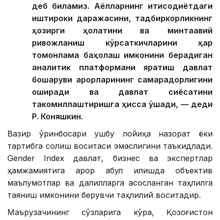
деб биламиз. Аёлларнинг иқтисодиётдаги
иштироки даражасини, тадбиркорликнинг
ҳозирги ҳолатини ва минтақавий
ривожланиш кўрсаткичларини ҳар
томонлама баҳолаш имконини берадиган
аналитик платформани яратиш давлат
бошқаруви қарорларининг самарадорлигини
оширади ва давлат сиёсатини
такомиллаштиришга ҳисса қўшади, — деди
Р. Коняшкин.
Вазир ўринбосари ушбу лойиҳа назорат ёки
тартибга солиш воситаси эмаслигини таъкидлади.
Gender Index давлат, бизнес ва экспертлар
ҳамжамиятига қарор қабул қилишда объектив
маълумотлар ва далилларга асосланган таҳлилга
таяниш имконини берувчи таҳлилий воситадир.
Маърузачининг сўзларига кўра, Қозоғистон