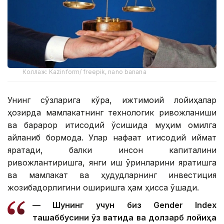
Коллаж: Kazinform/ freepik, nano banana
Унинг сўзларига кўра, ижтимоий лойиҳалар
ҳозирда мамлакатнинг технологик ривожланиши
ва барқарор иқтисодий ўсишида муҳим омилга
айланиб бормоқда. Улар нафақат иқтисодий қиймат
яратади, балки инсон капиталини
ривожлантиришга, янги иш ўринларини яратишга
ва мамлакат ва ҳудудларнинг инвестиция
жозибадорлигини оширишга ҳам ҳисса қўшади.
— Шунинг учун биз Gender Index
ташаббусини ўз вақтида ва долзарб лойиҳа