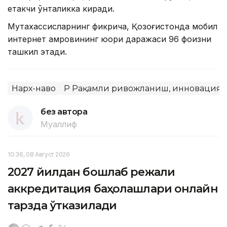
етакчи ўнталикка киради.
Мутахассисларнинг фикрича, Қозоғистонда мобил
интернет қамровининг юқори даражаси 96 фоизни
ташкил этади.
Нарх-наво
ҚР Рақамли ривожланиш, инновациял
без автора
Муаллиф
10:36, 08 Август 2026
2027 йилдан бошлаб режали
аккредитация баҳолашлари онлайн
тарзда ўтказилади