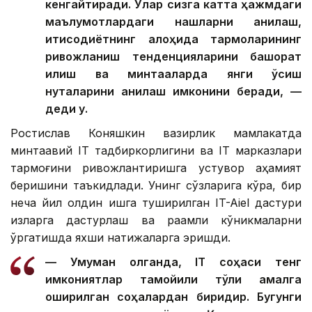
кенгайтиради. Улар сизга катта ҳажмдаги
маълумотлардаги нақшларни аниқлаш,
иқтисодиётнинг алоҳида тармоқларининг
ривожланиш тенденцияларини башорат
қилиш ва минтақаларда янги ўсиш
нуқталарини аниқлаш имконини беради, —
деди у.
Ростислав Коняшкин вазирлик мамлакатда
минтақавий IТ тадбиркорлигини ва IТ марказлари
тармоғини ривожлантиришга устувор аҳамият
беришини таъкидлади. Унинг сўзларига кўра, бир
неча йил олдин ишга туширилган IT-Aiel дастури
қизларга дастурлаш ва рақамли кўникмаларни
ўргатишда яхши натижаларга эришди.
— Умуман олганда, IТ соҳаси тенг
имкониятлар тамойили тўлиқ амалга
оширилган соҳалардан биридир. Бугунги