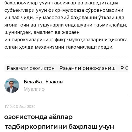
баҳоловчилар учун тавсиялар ва аккредитация
субъектлари учун фикр-мулоҳаза сўровномасини
ишлаб чиқди. Бу масофавий баҳолашни ўтказишда
ягона, очиқ ва тушунарли ёндашувни таъминлайди,
шунингдек, амалиёт ва жараён
иштирокчиларининг фикр-мулоҳазаларини ҳисобга
олган ҳолда механизмни такомиллаштиради.
Рақамли Қозоғистон
Рақамли ривожланиш
ҚР С
Бекабат Узаков
Муаллиф
11:10, 03 Июл 2026
Қозоғистонда аёллар
тадбиркорлигини баҳолаш учун