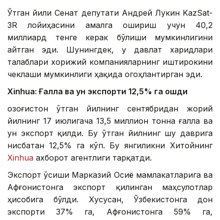
Ўтган йили Сенат депутати Андрей Лукин KazSat-
3R лойиҳасини амалга ошириш учун 40,2
миллиард тенге керак бўлиши мумкинлигини
айтган эди. Шунингдек, у давлат харидлари
талаблари хорижий компанияларнинг иштирокини
чеклаши мумкинлиги ҳақида огоҳлантирган эди.
Xinhua: Ғалла ва ун экспорти 12,5% га ошди
Қозоғистон ўтган йилнинг сентябридан жорий
йилнинг 17 июлигача 13,5 миллион тонна ғалла ва
ун экспорт қилди. Бу ўтган йилнинг шу даврига
нисбатан 12,5% га кўп. Бу янгиликни Хитойнинг
Xinhua
ахборот агентлиги тарқатди.
Экспорт ўсиши Марказий Осиё мамлакатларига ва
Афғонистонга экспорт қилинган маҳсулотлар
ҳисобига бўлди. Хусусан, Ўзбекистонга дон
экспорти 37% га, Афғонистонга 59% га,