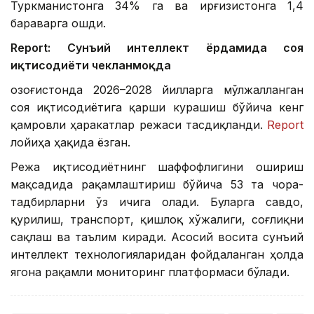
Туркманистонга 34% га ва Қирғизистонга 1,4
бараварга ошди.
Report: Сунъий интеллект ёрдамида соя
иқтисодиёти чекланмоқда
Қозоғистонда 2026–2028 йилларга мўлжалланган
соя иқтисодиётига қарши курашиш бўйича кенг
қамровли ҳаракатлар режаси тасдиқланди.
Report
лойиҳа ҳақида ёзган.
Режа иқтисодиётнинг шаффофлигини ошириш
мақсадида рақамлаштириш бўйича 53 та чора-
тадбирларни ўз ичига олади. Буларга савдо,
қурилиш, транспорт, қишлоқ хўжалиги, соғлиқни
сақлаш ва таълим киради. Асосий восита сунъий
интеллект технологияларидан фойдаланган ҳолда
ягона рақамли мониторинг платформаси бўлади.