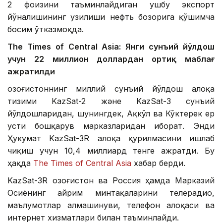
2 фоизини таъминлайдиган ушбу экспорт
йўналишининг узилиши нефть бозорига қўшимча
босим ўтказмоқда.
The Times of Central Asia: Янги сунъий йўлдош
учун 22 миллион доллардан ортиқ маблағ
ажратилди
Қозоғистоннинг миллий сунъий йўлдош алоқа
тизими KazSat-2 және KazSat-3 сунъий
йўлдошларидан, шунингдек, Ақкўл ва Кўктерек ер
усти бошқарув марказларидан иборат. Энди
Ҳукумат KazSat-3R алоқа қурилмасини ишлаб
чиқиш учун 10,4 миллиард тенге ажратди. Бу
ҳақда
The Times of Central Asia
хабар берди.
KazSat-3R Қозоғистон ва Россия ҳамда Марказий
Осиёнинг айрим минтақаларини телерадио,
маълумотлар алмашинуви, телефон алоқаси ва
интернет хизматлари билан таъминлайди.