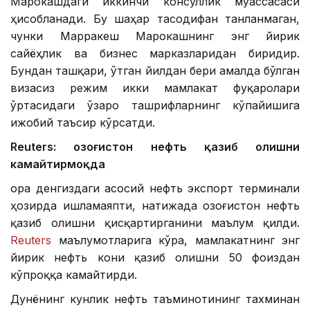
Марокашдаги иккинчи консуллик муассасаси
ҳисобланади. Бу шаҳар тасодифан танланмаган,
чунки Марракеш Марокашнинг энг йирик
сайёҳлик ва бизнес марказларидан биридир.
Бундан ташқари, ўтган йилдан бери амалда бўлган
визасиз режим икки мамлакат фуқаролари
ўртасидаги ўзаро ташрифларнинг кўпайишига
ижобий таъсир кўрсатди.
Reuters: Қозоғистон нефть қазиб олишни
камайтирмоқда
Қора денгиздаги асосий нефть экспорт терминали
ҳозирда ишламаяпти, натижада Қозоғистон нефть
қазиб олишни қисқартирганини маълум қилди.
Reuters
маълумотларига кўра, мамлакатнинг энг
йирик нефть кони қазиб олишни 50 фоиздан
кўпроққа камайтирди.
Дунёнинг кунлик нефть таъминотининг тахминан