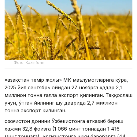
Фото: Kazinform
«Қазақстан темір жолы» МК маълумотларига кўра,
2025 йил сентябрь ойидан 27 ноябрга қадар 3,1
миллион тонна ғалла экспорт қилинган. Таққослаш
учун, ўтган йилнинг шу даврида 2,7 миллион
тонна экспорт қилинган.
Қозоғистон донини Ўзбекистонга етказиб бериш
ҳажми 32,8 фоизга (1 066 минг тоннадан 1 416
минг тоннага), Қирғизистонга икки баробарга (44