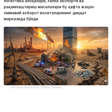
логистика алоқалари, ғалла экспорти ва
рақамлаштириш масалалари бу ҳафта жаҳон
оммавий ахборот воситаларининг диққат
марказида бўлди.
Коллаж: Kazinform / Nano Banana
Reuters
: Қозоғистон нефть қазиб олиш суръатини
тиклади