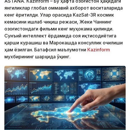
ASTANА. Кazinform – Бу ҳафта Қозоғистон ҳақидаги
янгиликлар глобал оммавий ахборот воситаларида
кенг ёритилди. Улар орасида KazSat-3R космик
кемасини ишлаб чиқиш режаси, Жеки Чаннинг
Қозоғистондаги фильми кенг муҳокама қилинди.
Сунъий интеллект ёрдамида соя иқтисодиётига
қарши курашиш ва Марокашда консуллик очилиши
ҳам ёзилган. Батафсил маълумотни
Кazinform
мухбирининг шарҳида ўқинг.