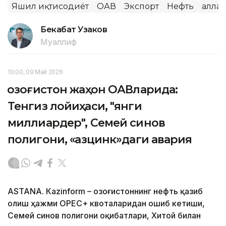
Яшил иқтисодиёт
ОАВ
Экспорт
Нефть
Ғалла
Бекабат Узаков
Муаллиф
10:00, 09 Май 2026
Қозоғистон жаҳон ОАВларида:
Тенгиз лойиҳаси, "янги
миллиардер", Семей синов
полигони, «Қазцинк»даги авария
ASTANА. Кazinform – Қозоғистоннинг нефть қазиб
олиш ҳажми ОРEC+ квоталаридан ошиб кетиши,
Семей синов полигони оқибатлари, Хитой билан