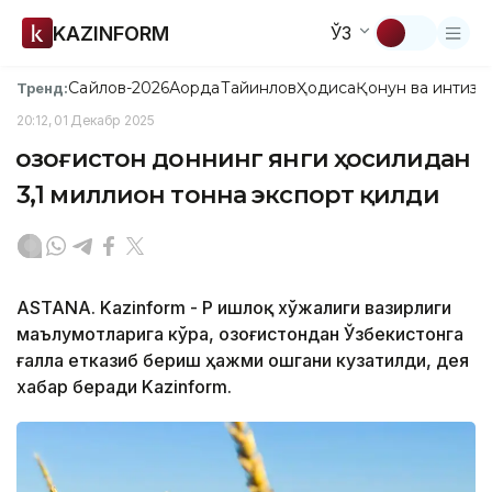
KAZINFORM
ЎЗ
Сайлов-2026
Ақорда
Тайинлов
Ҳодиса
Қонун ва интизо
Тренд:
20:12, 01 Декабр 2025
Қозоғистон доннинг янги ҳосилидан
3,1 миллион тонна экспорт қилди
ASTANA. Kazinform - ҚР Қишлоқ хўжалиги вазирлиги
маълумотларига кўра, Қозоғистондан Ўзбекистонга
ғалла етказиб бериш ҳажми ошгани кузатилди, дея
хабар беради Kazinform.