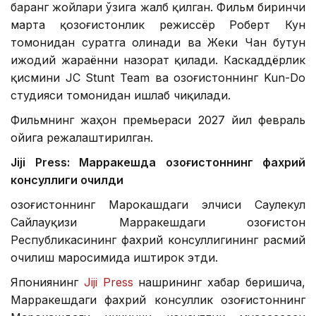
баранг жойлари ўзига жалб қилган. Фильм биринчи
марта қозоғистонлик режиссёр Роберт Кун
томонидан суратга олинади ва Жеки Чан бутун
ижодий жараённи назорат қилади. Каскаддёрлик
қисмини JC Stunt Team ва Қозоғистоннинг Kun-Do
студияси томонидан ишлаб чиқилади.
Фильмнинг жаҳон премьераси 2027 йил февраль
ойига режалаштирилган.
Jiji Press: Марракешда Қозоғистоннинг фахрий
консуллиги очилди
Қозоғистоннинг Марокашдаги элчиси Саулекул
Сайлауқизи Марракешдаги Қозоғистон
Республикасининг фахрий консуллигининг расмий
очилиш маросимида иштирок этди.
Япониянинг
Jiji Press
нашрининг хабар беришича,
Марракешдаги фахрий консуллик Қозоғистоннинг