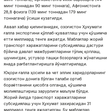
минг тоннадан 90 минг тоннага), Афғонистонга
28,8 фоизга (139 минг тоннадан 179 минг
тоннагача) ўсиши кузатилди.
Аввал хабар қилинганидек, Қозоғистон Ҳукумати
ғалла экспортини қўллаб-қувватлаш учун қўшимча
етти миллиард тенге ажратди. Маблағлар жорий
транспорт харажатларини субсидиялаш дастури
бўйича давлат мажбуриятларини тўлиқ қоплаш,
шунингдек, устувор ташқи бозорларга жўнатишни
янада рағбатлантиришга йўналтирилади.
Юқори ғалла ҳосили ва чет эллик харидорларнинг
Қозоғистон донига бўлган талаби ортиб
бораётганини ҳисобга олганда, қўшимча
молиялаштириш зарурлиги маълум бўлди.
Жорий йилда транспорт харажатларини
субсидиялаш учун Ҳукумат захирасидан 31
миллиард тенге ажратилган. Бу маблағлар