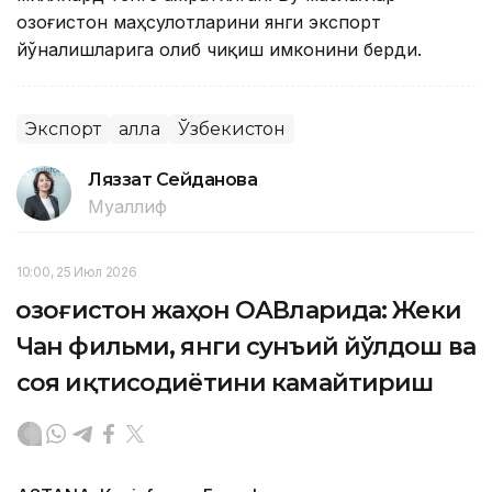
Қозоғистон маҳсулотларини янги экспорт
йўналишларига олиб чиқиш имконини берди.
Экспорт
Ғалла
Ўзбекистон
Ляззат Сейданова
Муаллиф
10:00, 25 Июл 2026
Қозоғистон жаҳон ОАВларида: Жеки
Чан фильми, янги сунъий йўлдош ва
соя иқтисодиётини камайтириш