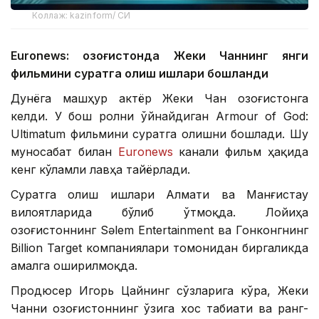
Коллаж: kazinform/ СИ
Euronews: Қозоғистонда Жеки Чаннинг янги
фильмини суратга олиш ишлари бошланди
Дунёга машҳур актёр Жеки Чан Қозоғистонга
келди. У бош ролни ўйнайдиган Armour of God:
Ultimatum фильмини суратга олишни бошлади. Шу
муносабат билан
Euronews
канали фильм ҳақида
кенг кўламли лавҳа тайёрлади.
Суратга олиш ишлари Алмати ва Манғистау
вилоятларида бўлиб ўтмоқда. Лойиҳа
Қозоғистоннинг Sәlem Entertainment ва Гонконгнинг
Billion Target компаниялари томонидан биргаликда
амалга оширилмоқда.
Продюсер Игорь Цайнинг сўзларига кўра, Жеки
Чанни Қозоғистоннинг ўзига хос табиати ва ранг-