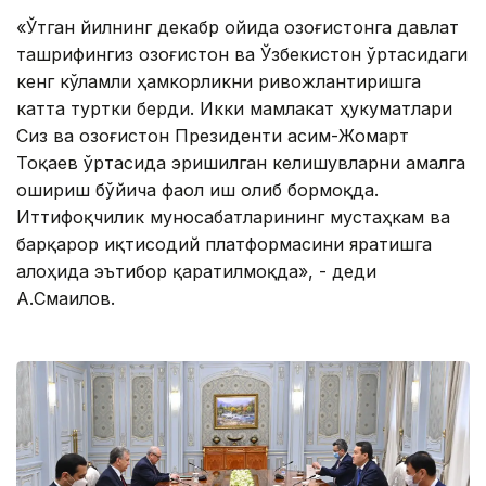
«Ўтган йилнинг декабр ойида Қозоғистонга давлат
ташрифингиз Қозоғистон ва Ўзбекистон ўртасидаги
кенг кўламли ҳамкорликни ривожлантиришга
катта туртки берди. Икки мамлакат ҳукуматлари
Сиз ва Қозоғистон Президенти Қасим-Жомарт
Тоқаев ўртасида эришилган келишувларни амалга
ошириш бўйича фаол иш олиб бормоқда.
Иттифоқчилик муносабатларининг мустаҳкам ва
барқарор иқтисодий платформасини яратишга
алоҳида эътибор қаратилмоқда», - деди
А.Смаилов.