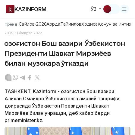
KAZINFORM
ЎЗ
Сайлов-2026
Ақорда
Тайинлов
Ҳодиса
Қонун ва интизо
Тренд:
20:19, 11 Феврал 2022
Қозоғистон Бош вазири Ўзбекистон
Президенти Шавкат Мирзиёев
билан музокара ўтказди
TASHKENT. Kazinform - Қозоғистон Бош вазири
Алихан Смаилов Ўзбекистонга амалий ташрифи
доирасида Ўзбекистон Президенти Шавкат
Мирзиёев билан учрашди, деб хабар берди
primeminister.kz.