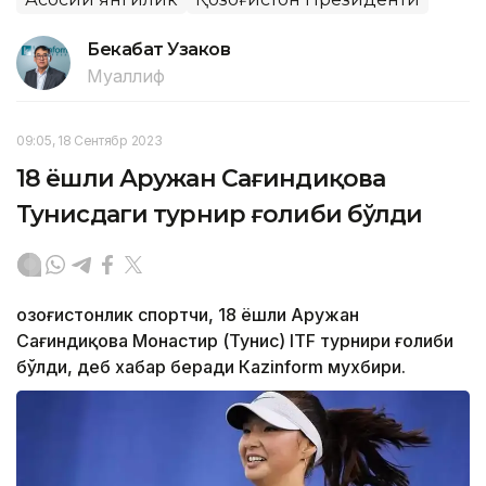
Бекабат Узаков
Муаллиф
09:05, 18 Сентябр 2023
18 ёшли Аружан Сағиндиқова
Тунисдаги турнир ғолиби бўлди
Қозоғистонлик спортчи, 18 ёшли Аружан
Сағиндиқова Монастир (Тунис) ITF турнири ғолиби
бўлди, деб хабар беради Каzinform мухбири.