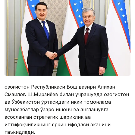
Қозоғистон Республикаси Бош вазири Алихан
Смаилов Ш.Мирзиёев билан учрашувда Қозоғистон
ва Ўзбекистон ўртасидаги икки томонлама
муносабатлар ўзаро ишонч ва англашувга
асосланган стратегик шериклик ва
иттифоқчиликнинг ёрқин ифодаси эканини
таъкидлади.