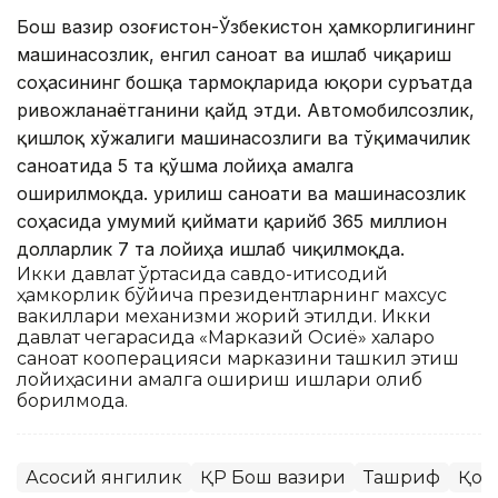
Бош вазир Қозоғистон-Ўзбекистон ҳамкорлигининг
машинасозлик, енгил саноат ва ишлаб чиқариш
соҳасининг бошқа тармоқларида юқори суръатда
ривожланаётганини қайд этди. Автомобилсозлик,
қишлоқ хўжалиги машинасозлиги ва тўқимачилик
саноатида 5 та қўшма лойиҳа амалга
оширилмоқда. Қурилиш саноати ва машинасозлик
соҳасида умумий қиймати қарийб 365 миллион
долларлик 7 та лойиҳа ишлаб чиқилмоқда.
Икки давлат ўртасида савдо-иқтисодий
ҳамкорлик бўйича президентларнинг махсус
вакиллари механизми жорий этилди. Икки
давлат чегарасида «Марказий Осиё» халқаро
саноат кооперацияси марказини ташкил этиш
лойиҳасини амалга ошириш ишлари олиб
борилмоқда.
Асосий янгилик
ҚР Бош вазири
Ташриф
Қоз