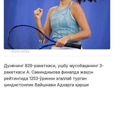
Фото: ktf.kz
Дунёнинг 829-ракеткаси, ушбу мусобақанинг 3-
ракеткаси А. Саөиндиыова финалда жаҳон
рейтингида 1253-ўринни эгаллаб турган
ҳиндистонлик Вайшнави Адкарга қарши
чемпионлик учун кураш олиб борди.
Биринчи партия кескин курашлар остида ўтди,
Аружан тай-брейкда муваффақиятли ўйнади - 7:6
(8:6).