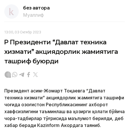
без автора
Муаллиф
13:00, 03 Октябр 2023
ҚР Президенти “Давлат техника
хизмати” акциядорлик жамиятига
ташриф буюрди
Президент Қасим-Жомарт Тоқаевга “Давлат
техника хизмати” акциядорлик жамиятига ташрифи
чоғида Қозоғистон Республикасининг ахборот
хавфсизлигини таъминлаш ва ҳозирги ҳолати бўйича
чора-тадбирлар тўғрисида маълумот берилди, деб
хабар беради Каzinform Акордага таяниб.