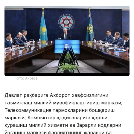
Фото: Akorda
Давлат раҳбарига Ахборот хавфсизлигини
таъминлаш миллий мувофиқлаштириш маркази,
Телекоммуникация тармоқларини бошқариш
маркази, Компьютер ҳодисаларига қарши
курашиш миллий хизмати ва Зарарли кодларни
ўрганиш маркази фаолиятининг жараёни ва