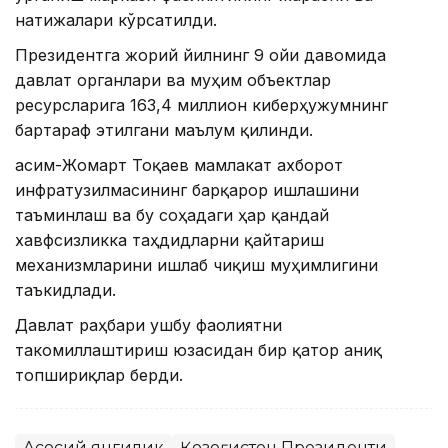
натижалари кўрсатилди.
Президентга жорий йилнинг 9 ойи давомида
давлат органлари ва муҳим объектлар
ресурсларига 163,4 миллион киберҳужумнинг
бартараф этилгани маълум қилинди.
Қасим-Жомарт Тоқаев мамлакат ахборот
инфратузилмасининг барқарор ишлашини
таъминлаш ва бу соҳадаги ҳар қандай
хавфсизликка таҳдидларни қайтариш
механизмларини ишлаб чиқиш муҳимлигини
таъкидлади.
Давлат раҳбари ушбу фаолиятни
такомиллаштириш юзасидан бир қатор аниқ
топшириқлар берди.
Асосий янгилик
Қозоғистон Президенти