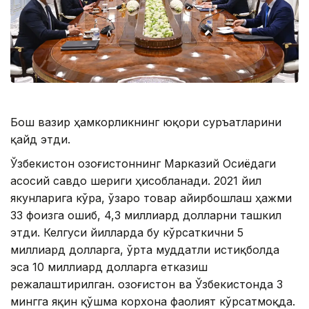
Бош вазир ҳамкорликнинг юқори суръатларини
қайд этди.
Ўзбекистон Қозоғистоннинг Марказий Осиёдаги
асосий савдо шериги ҳисобланади. 2021 йил
якунларига кўра, ўзаро товар айирбошлаш ҳажми
33 фоизга ошиб, 4,3 миллиард долларни ташкил
этди. Келгуси йилларда бу кўрсаткични 5
миллиард долларга, ўрта муддатли истиқболда
эса 10 миллиард долларга етказиш
режалаштирилган. Қозоғистон ва Ўзбекистонда 3
мингга яқин қўшма корхона фаолият кўрсатмоқда.